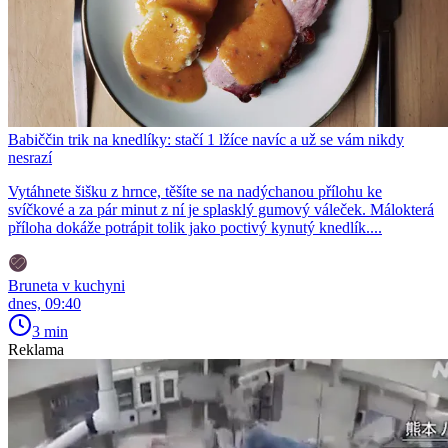
Babiččin trik na knedlíky: stačí 1 lžíce navíc a už se vám nikdy
nesrazí
Vytáhnete šišku z hrnce, těšíte se na nadýchanou přílohu ke
svíčkové a za pár minut z ní je splasklý gumový váleček. Málokterá
příloha dokáže potrápit tolik jako poctivý kynutý knedlík....
Bruneta v kuchyni
dnes, 09:40
3 min
Reklama