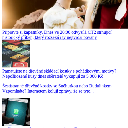
Připravte si kapesníky. Dnes ve 20:00 odvysílá ČT2 strhující
historický příběh, který rozseká i ty nejtvrdší povahy
Pamatujete na dřevěné skládací kostky s pohádkovými motivy?
Nepoškozené kusy dnes sběratelé vykupují za 5 000 Kč
Šestistranné dřevěné kostky se Sněhurkou nebo Budulínkem.
Vzpomínáte? Internetem kolují zprávy, že se tyto...