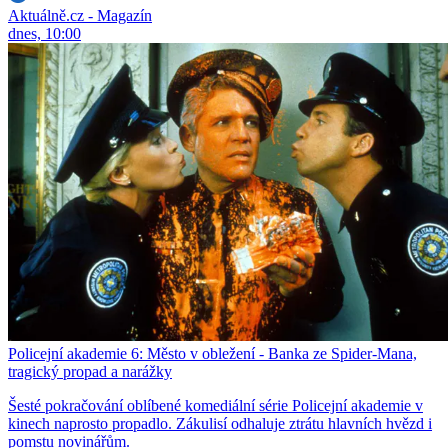
Aktuálně.cz - Magazín
dnes, 10:00
Policejní akademie 6: Město v obležení - Banka ze Spider-Mana,
tragický propad a narážky
Šesté pokračování oblíbené komediální série Policejní akademie v
kinech naprosto propadlo. Zákulisí odhaluje ztrátu hlavních hvězd i
pomstu novinářům.