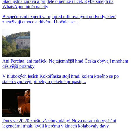
Stačí jedna zpráva a přijdete o peníze i účet. Kyberšmejdi na
WhatsAppu útočí na city
Bezpečnostní experti varují před rafinovanými podvody, které
zneužívají emoce a důvěru. Útočníci se...
Ani Perchta, ani rarášek. Nejtajemnější hrad Česka obývají mnohem
děsivější přízraky
V hlubokých lesích Kokořínska stojí hrad, kolem kterého se po
staletí vyprávějí příběhy o pekelné propasti,...
Dnes ve 20:20 zrušte všechny plány! Nova nasadí do vysílání
legendární trhák, kvůli kterému v kinech kolabovaly davy