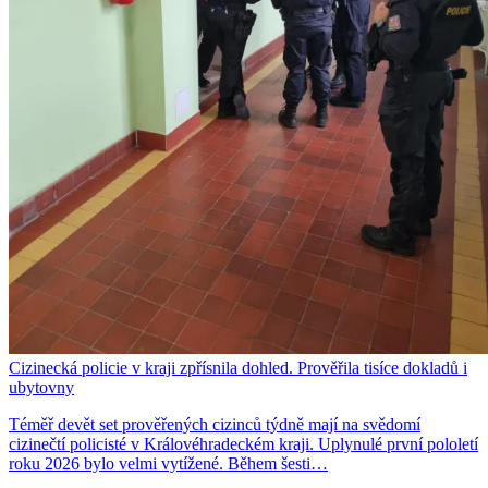
Cizinecká policie v kraji zpřísnila dohled. Prověřila tisíce dokladů i
ubytovny
Téměř devět set prověřených cizinců týdně mají na svědomí
cizinečtí policisté v Královéhradeckém kraji. Uplynulé první pololetí
roku 2026 bylo velmi vytížené. Během šesti…