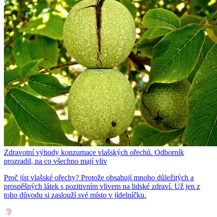
Zdravotní výhody konzumace vlašských ořechů. Odborník
prozradil, na co všechno mají vliv
Proč jíst vlašské ořechy? Protože obsahují mnoho důležitých a
prospěšných látek s pozitivním vlivem na lidské zdraví. Už jen z
toho důvodu si zaslouží své místo v jídelníčku.