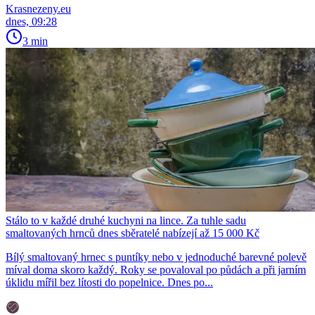
Krasnezeny.eu
dnes, 09:28
3 min
Stálo to v každé druhé kuchyni na lince. Za tuhle sadu
smaltovaných hrnců dnes sběratelé nabízejí až 15 000 Kč
Bílý smaltovaný hrnec s puntíky nebo v jednoduché barevné polevě
míval doma skoro každý. Roky se povaloval po půdách a při jarním
úklidu mířil bez lítosti do popelnice. Dnes po...