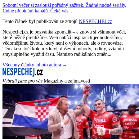
Sobotní večer si zaslouží pořádný zážitek. Žádné nudné seriály,
žádné přepínání kanálů. Čeká vás...
Tento článek byl publikován ze zdrojů
NESPECHEJ.cz
Nespechej.cz je pozvánka zpomalit – a znovu si všimnout věcí,
které běžně přehlížíme. Web nabízí inspiraci k jednoduššímu,
vědomějšímu životu, který není o výkonech, ale o rovnováze.
Témata se točí kolem zdraví, duševní pohody, rodiny, vztahů i
smysluplného využití času. Namísto radikálních změn...
Všechny články tohoto autora →
Vybrali jsme pro vás
Magazíny a zajímavosti