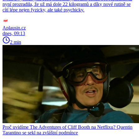
nyní prozradila, že už má dole 22 kilogramů a díky nové rutině se
cítí lépe nejen fyzicky, ale také psychicky.
Aplausin.cz
dnes, 09:13
2 min
Proč uvidíme The Adventures of Cliff Booth na Netflixu? Quentin
Tarantino se sekl na zvláštní podmínce