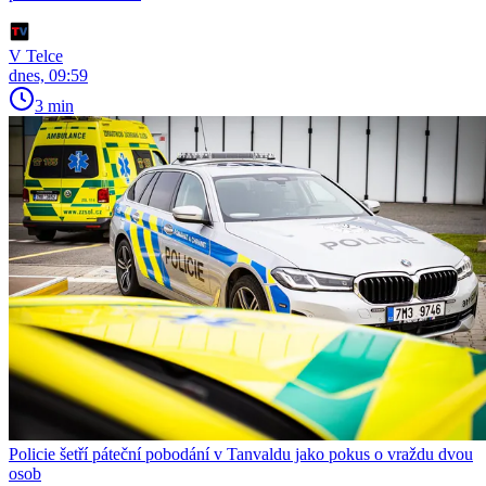
V Telce
dnes, 09:59
3 min
Policie šetří páteční pobodání v Tanvaldu jako pokus o vraždu dvou
osob