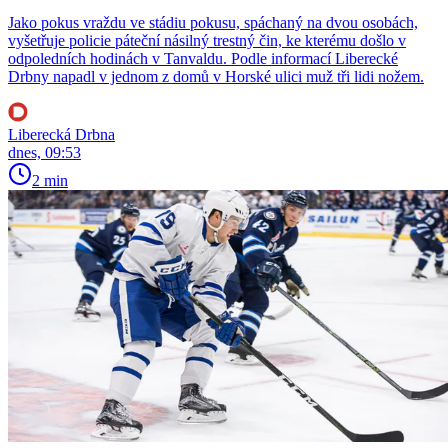
Jako pokus vraždu ve stádiu pokusu, spáchaný na dvou osobách,
vyšetřuje policie páteční násilný trestný čin, ke kterému došlo v
odpoledních hodinách v Tanvaldu. Podle informací Liberecké
Drbny napadl v jednom z domů v Horské ulici muž tři lidi nožem.
Liberecká Drbna
dnes, 09:53
2 min