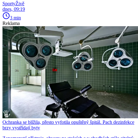
SportyŽivě
dnes, 09:19
3 min
Reklama
Ochranka se blížila, přesto vyfotila opuštěný špitál. Pach dezinfekce
brzy vystřídají byty