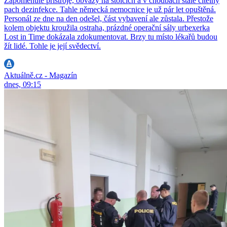
Zapomenuté přístroje, obvazy na stolcích a v chodbách stále citelný
pach dezinfekce. Tahle německá nemocnice je už pár let opuštěná.
Personál ze dne na den odešel, část vybavení ale zůstala. Přestože
kolem objektu kroužila ostraha, prázdné operační sály urbexerka
Lost in Time dokázala zdokumentovat. Brzy tu místo lékařů budou
žít lidé. Tohle je její svědectví.
Aktuálně.cz - Magazín
dnes, 09:15