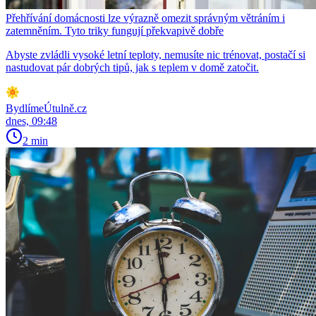
Přehřívání domácnosti lze výrazně omezit správným větráním i
zatemněním. Tyto triky fungují překvapivě dobře
Abyste zvládli vysoké letní teploty, nemusíte nic trénovat, postačí si
nastudovat pár dobrých tipů, jak s teplem v domě zatočit.
BydlímeÚtulně.cz
dnes, 09:48
2 min