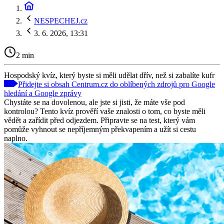
NESPECHEJ.cz
3. 6. 2026, 13:31
2 min
Hospodský kvíz, který byste si měli udělat dřív, než si zabalíte kufr
Přidejte si obsah Centrum.cz do oblíbených zdrojů pro Google
hledání a Google zprávy
Chystáte se na dovolenou, ale jste si jisti, že máte vše pod
kontrolou? Tento kvíz prověří vaše znalosti o tom, co byste měli
vědět a zařídit před odjezdem. Připravte se na test, který vám
pomůže vyhnout se nepříjemným překvapením a užít si cestu
naplno.