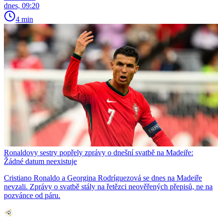
dnes, 09:20
4 min
Ronaldovy sestry popřely zprávy o dnešní svatbě na Madeiře:
Žádné datum neexistuje
Cristiano Ronaldo a Georgina Rodríguezová se dnes na Madeiře
nevzali. Zprávy o svatbě stály na řetězci neověřených přepisů, ne na
pozvánce od páru.