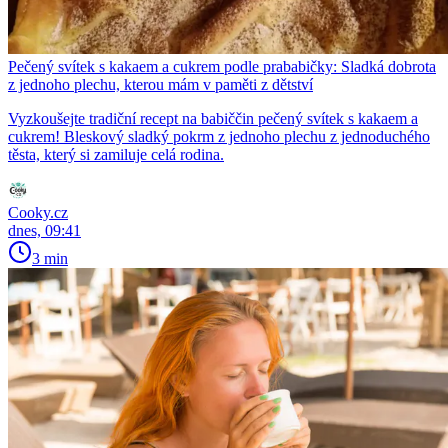
Pečený svítek s kakaem a cukrem podle prababičky: Sladká dobrota
z jednoho plechu, kterou mám v paměti z dětství
Vyzkoušejte tradiční recept na babiččin pečený svítek s kakaem a
cukrem! Bleskový sladký pokrm z jednoho plechu z jednoduchého
těsta, který si zamiluje celá rodina.
Cooky.cz
dnes, 09:41
3 min