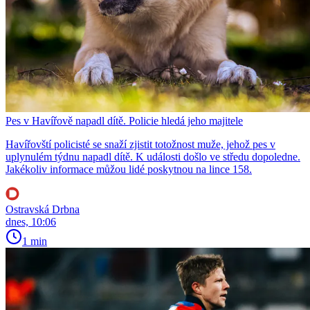
Pes v Havířově napadl dítě. Policie hledá jeho majitele
Havířovští policisté se snaží zjistit totožnost muže, jehož pes v
uplynulém týdnu napadl dítě. K události došlo ve středu dopoledne.
Jakékoliv informace můžou lidé poskytnou na lince 158.
Ostravská Drbna
dnes, 10:06
1 min