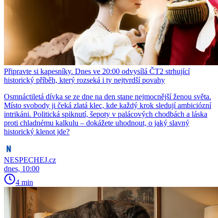
Připravte si kapesníky. Dnes ve 20:00 odvysílá ČT2 strhující
historický příběh, který rozseká i ty nejtvrdší povahy
Osmnáctiletá dívka se ze dne na den stane nejmocnější ženou světa.
Místo svobody ji čeká zlatá klec, kde každý krok sledují ambiciózní
intrikáni. Politická spiknutí, šepoty v palácových chodbách a láska
proti chladnému kalkulu – dokážete uhodnout, o jaký slavný
historický klenot jde?
NESPECHEJ.cz
dnes, 10:00
4 min