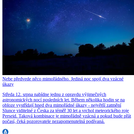
Nebe předvede něco mimořádného. Jediná noc spojí dva vzácné
úkazy
Středa 12. srpna nabídne jednu z opravdu výjimečných
astronomických nocí posledních let. Během několika hodin se na
obloze vystřídají hned dva mimořádné úkazy - největší zatmění
Slunce viditelné z Česka za téměř 30 let a vrchol meteorického roje
Perseid. Taková kombinace je mimořádně vzácná a pokud bude přát
počasí, čeká pozorovatele nezapomenutelná podívaná.