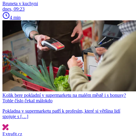
Bruneta v kuchyni
dnes, 09:23
4 min
Kolik bere pokladní v supermarketu na malém městě i s bonusy?
Tohle číslo čekal málokdo
Pokladna v supermarketu patří k profesím, které si většina lidí
spojuje s […]
Extrafit.cz