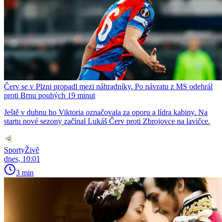
Červ se v Plzni propadl mezi náhradníky. Po návratu z MS odehrál
proti Brnu pouhých 19 minut
Ještě v dubnu ho Viktoria označovala za oporu a lídra kabiny. Na
startu nové sezony začínal Lukáš Červ proti Zbrojovce na lavičce.
SportyŽivě
dnes, 10:01
3 min