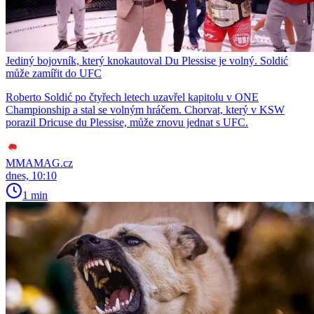
Jediný bojovník, který knokautoval Du Plessise je volný. Soldić
může zamířit do UFC
Roberto Soldić po čtyřech letech uzavřel kapitolu v ONE
Championship a stal se volným hráčem. Chorvat, který v KSW
porazil Dricuse du Plessise, může znovu jednat s UFC.
MMAMAG.cz
dnes, 10:10
1 min