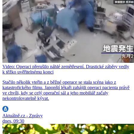
Video: Operaci přerušilo náhlé zemětřesení. Drastické záběry vedly
k těžko uvěřitelnému konci
Stačilo několik vteřin a z běžné operace se stala scéna jako z
katastrofického filmu. Japonští lékaři zahájili operaci pacienta právě
ve chvíli, kdy se celý operační sál a jeho mobiliář začaly
nekontrolovatelně kývat.
Aktuálně.cz - Zprávy
dnes, 09:30