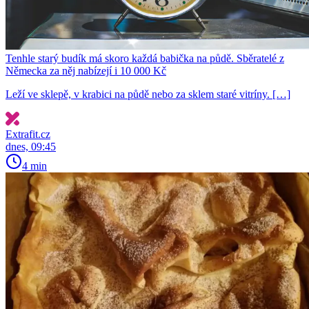
Tenhle starý budík má skoro každá babička na půdě. Sběratelé z
Německa za něj nabízejí i 10 000 Kč
Leží ve sklepě, v krabici na půdě nebo za sklem staré vitríny. […]
Extrafit.cz
dnes, 09:45
4 min