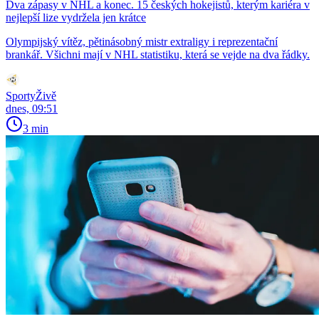
Dva zápasy v NHL a konec. 15 českých hokejistů, kterým kariéra v
nejlepší lize vydržela jen krátce
Olympijský vítěz, pětinásobný mistr extraligy i reprezentační
brankář. Všichni mají v NHL statistiku, která se vejde na dva řádky.
SportyŽivě
dnes, 09:51
3 min