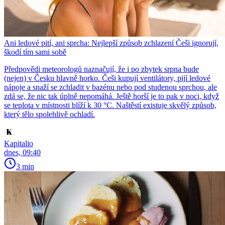
Ani ledové pití, ani sprcha: Nejlepší způsob zchlazení Češi ignorují,
škodí tím sami sobě
Předpovědi meteorologů naznačují, že i po zbytek srpna bude
(nejen) v Česku hlavně horko. Češi kupují ventilátory, pijí ledové
nápoje a snaží se zchladit v bazénu nebo pod studenou sprchou, ale
zdá se, že nic tak úplně nepomáhá. Ještě horší je to pak v noci, když
se teplota v místnosti blíží k 30 °C. Naštěstí existuje skvělý způsob,
který tělo spolehlivě ochladí.
Kapitalio
dnes, 09:40
3 min