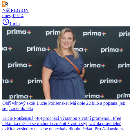
Náš REGION
dnes, 09:14
1 min
Obří váhový skok Lucie Polišenské: Má dole 22 kilo a popsala, jak
se jí změnilo tělo
Lucie Polišenská (40) prochází výraznou životní proměnou. Před
několika měsíci se rozhodla změnit životní styl, začala pravidelně
cvičit a výsledky na sebe nenechaly dlouho čekat. Pro Aplausin.cz