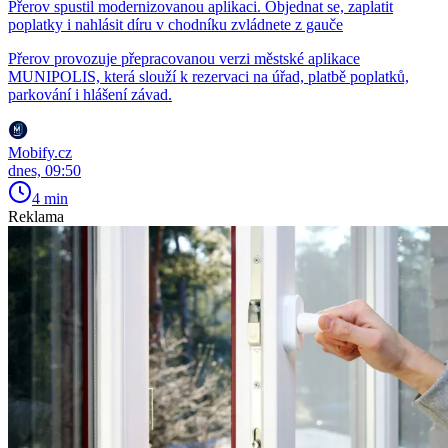
Přerov spustil modernizovanou aplikaci. Objednat se, zaplatit
poplatky i nahlásit díru v chodníku zvládnete z gauče
Přerov provozuje přepracovanou verzi městské aplikace
MUNIPOLIS, která slouží k rezervaci na úřad, platbě poplatků,
parkování i hlášení závad.
Mobify.cz
dnes, 09:50
4 min
Reklama