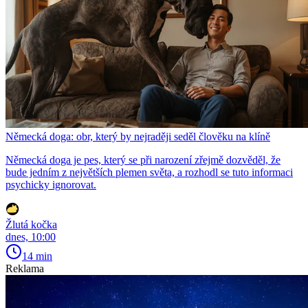
Německá doga: obr, který by nejraději seděl člověku na klíně
Německá doga je pes, který se při narození zřejmě dozvěděl, že
bude jedním z největších plemen světa, a rozhodl se tuto informaci
psychicky ignorovat.
Žlutá kočka
dnes, 10:00
14 min
Reklama