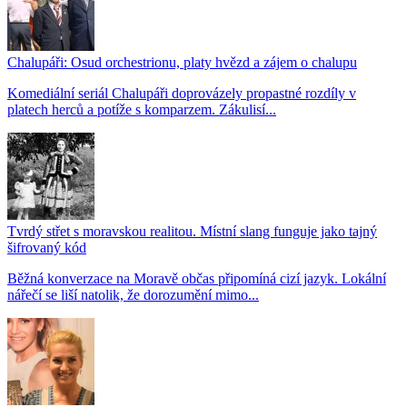
Chalupáři: Osud orchestrionu, platy hvězd a zájem o chalupu
Komediální seriál Chalupáři doprovázely propastné rozdíly v
platech herců a potíže s komparzem. Zákulisí...
Tvrdý střet s moravskou realitou. Místní slang funguje jako tajný
šifrovaný kód
Běžná konverzace na Moravě občas připomíná cizí jazyk. Lokální
nářečí se liší natolik, že dorozumění mimo...