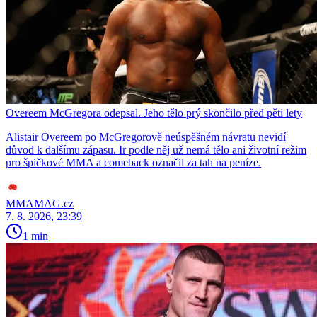
Overeem McGregora odepsal. Jeho tělo prý skončilo před pěti lety
Alistair Overeem po McGregorově neúspěšném návratu nevidí
důvod k dalšímu zápasu. Ir podle něj už nemá tělo ani životní režim
pro špičkové MMA a comeback označil za tah na peníze.
MMAMAG.cz
7. 8. 2026, 23:39
1 min