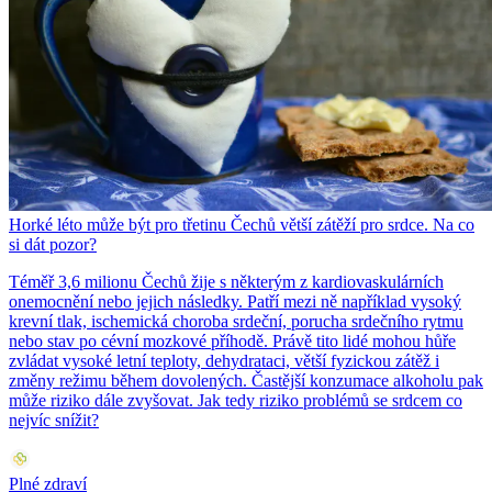
Horké léto může být pro třetinu Čechů větší zátěží pro srdce. Na co
si dát pozor?
Téměř 3,6 milionu Čechů žije s některým z kardiovaskulárních
onemocnění nebo jejich následky. Patří mezi ně například vysoký
krevní tlak, ischemická choroba srdeční, porucha srdečního rytmu
nebo stav po cévní mozkové příhodě. Právě tito lidé mohou hůře
zvládat vysoké letní teploty, dehydrataci, větší fyzickou zátěž i
změny režimu během dovolených. Častější konzumace alkoholu pak
může riziko dále zvyšovat. Jak tedy riziko problémů se srdcem co
nejvíc snížit?
Plné zdraví