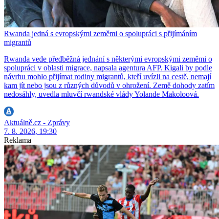
Rwanda jedná s evropskými zeměmi o spolupráci s přijímáním
migrantů
Rwanda vede předběžná jednání s některými evropskými zeměmi o
spolupráci v oblasti migrace, napsala agentura AFP. Kigali by podle
návrhu mohlo přijímat rodiny migrantů, kteří uvízli na cestě, nemají
kam jít nebo jsou z různých důvodů v ohrožení. Země dohody zatím
nedosáhly, uvedla mluvčí rwandské vlády Yolande Makoloová.
Aktuálně.cz - Zprávy
7. 8. 2026, 19:30
Reklama