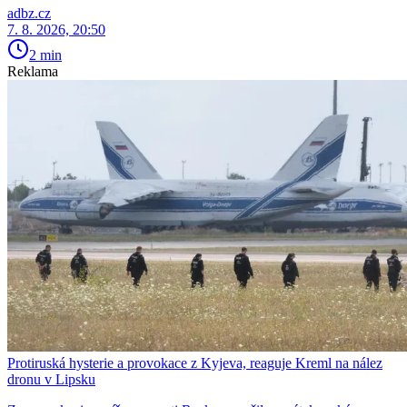
adbz.cz
7. 8. 2026, 20:50
2 min
Reklama
Protiruská hysterie a provokace z Kyjeva, reaguje Kreml na nález
dronu v Lipsku