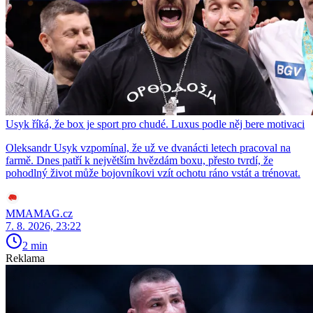
Usyk říká, že box je sport pro chudé. Luxus podle něj bere motivaci
Oleksandr Usyk vzpomínal, že už ve dvanácti letech pracoval na
farmě. Dnes patří k největším hvězdám boxu, přesto tvrdí, že
pohodlný život může bojovníkovi vzít ochotu ráno vstát a trénovat.
MMAMAG.cz
7. 8. 2026, 23:22
2 min
Reklama