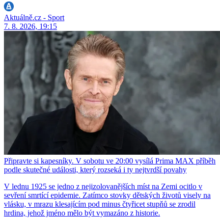
Aktuálně.cz - Sport
7. 8. 2026, 19:15
Připravte si kapesníky. V sobotu ve 20:00 vysílá Prima MAX příběh
podle skutečné události, který rozseká i ty nejtvrdší povahy
V lednu 1925 se jedno z nejizolovanějších míst na Zemi ocitlo v
sevření smrtící epidemie. Zatímco stovky dětských životů visely na
vlásku, v mrazu klesajícím pod minus čtyřicet stupňů se zrodil
hrdina, jehož jméno mělo být vymazáno z historie.