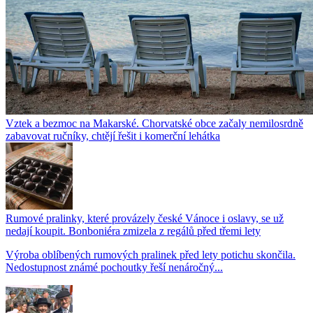
Vztek a bezmoc na Makarské. Chorvatské obce začaly nemilosrdně
zabavovat ručníky, chtějí řešit i komerční lehátka
Rumové pralinky, které provázely české Vánoce i oslavy, se už
nedají koupit. Bonboniéra zmizela z regálů před třemi lety
Výroba oblíbených rumových pralinek před lety potichu skončila.
Nedostupnost známé pochoutky řeší nenáročný...