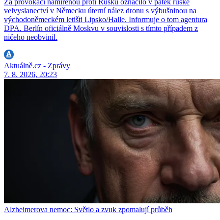
Za provokaci namířenou proti Rusku označilo v pátek ruské
velvyslanectví v Německu úterní nález dronu s výbušninou na
východoněmeckém letišti Lipsko/Halle. Informuje o tom agentura
DPA. Berlín oficiálně Moskvu v souvislosti s tímto případem z
ničeho neobvinil.
Aktuálně.cz - Zprávy
7. 8. 2026, 20:23
Alzheimerova nemoc: Světlo a zvuk zpomalují průběh