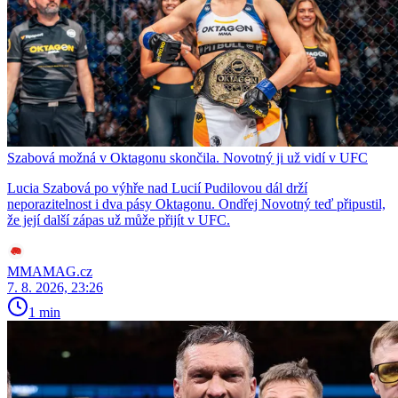
Szabová možná v Oktagonu skončila. Novotný ji už vidí v UFC
Lucia Szabová po výhře nad Lucií Pudilovou dál drží
neporazitelnost i dva pásy Oktagonu. Ondřej Novotný teď připustil,
že její další zápas už může přijít v UFC.
MMAMAG.cz
7. 8. 2026, 23:26
1 min