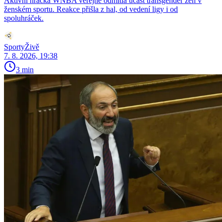
Aktivní hráčka WNBA veřejně odmítla účast transgender žen v
ženském sportu. Reakce přišla z hal, od vedení ligy i od
spoluhráček.
SportyŽivě
7. 8. 2026, 19:38
3 min