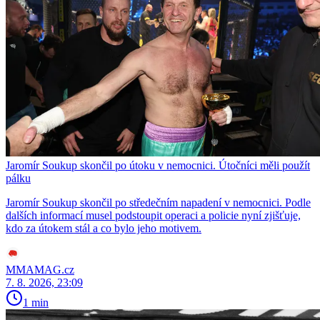
Jaromír Soukup skončil po útoku v nemocnici. Útočníci měli použít
pálku
Jaromír Soukup skončil po středečním napadení v nemocnici. Podle
dalších informací musel podstoupit operaci a policie nyní zjišťuje,
kdo za útokem stál a co bylo jeho motivem.
MMAMAG.cz
7. 8. 2026, 23:09
1 min