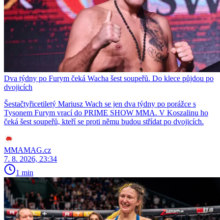
Dva týdny po Furym čeká Wacha šest soupeřů. Do klece půjdou po
dvojicích
Šestačtyřicetiletý Mariusz Wach se jen dva týdny po porážce s
Tysonem Furym vrací do PRIME SHOW MMA. V Koszalinu ho
čeká šest soupeřů, kteří se proti němu budou střídat po dvojicích.
MMAMAG.cz
7. 8. 2026, 23:34
1 min