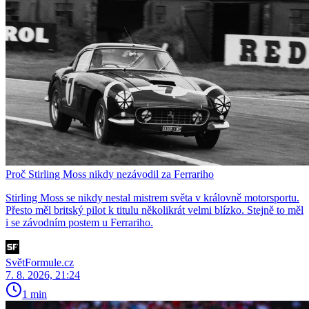
Proč Stirling Moss nikdy nezávodil za Ferrariho
Stirling Moss se nikdy nestal mistrem světa v královně motorsportu.
Přesto měl britský pilot k titulu několikrát velmi blízko. Stejně to měl
i se závodním postem u Ferrariho.
SvětFormule.cz
7. 8. 2026, 21:24
1 min