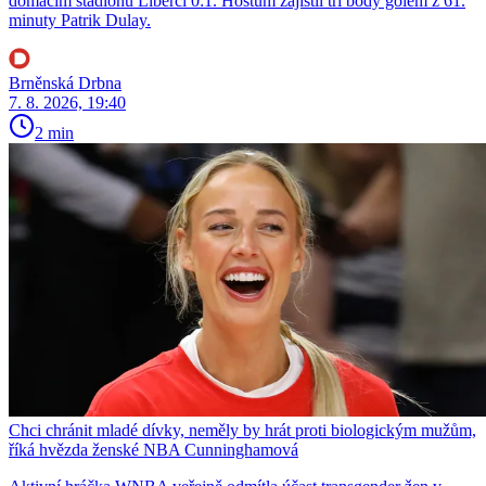
domácím stadionu Liberci 0:1. Hostům zajistil tři body gólem z 61.
minuty Patrik Dulay.
Brněnská Drbna
7. 8. 2026, 19:40
2 min
Chci chránit mladé dívky, neměly by hrát proti biologickým mužům,
říká hvězda ženské NBA Cunninghamová