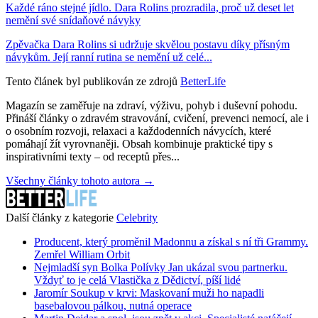
Každé ráno stejné jídlo. Dara Rolins prozradila, proč už deset let
nemění své snídaňové návyky
Zpěvačka Dara Rolins si udržuje skvělou postavu díky přísným
návykům. Její ranní rutina se nemění už celé...
Tento článek byl publikován ze zdrojů
BetterLife
Magazín se zaměřuje na zdraví, výživu, pohyb i duševní pohodu.
Přináší články o zdravém stravování, cvičení, prevenci nemocí, ale i
o osobním rozvoji, relaxaci a každodenních návycích, které
pomáhají žít vyrovnaněji. Obsah kombinuje praktické tipy s
inspirativními texty – od receptů přes...
Všechny články tohoto autora →
Další články z kategorie
Celebrity
Producent, který proměnil Madonnu a získal s ní tři Grammy.
Zemřel William Orbit
Nejmladší syn Bolka Polívky Jan ukázal svou partnerku.
Vždyť to je celá Vlastička z Dědictví, píší lidé
Jaromír Soukup v krvi: Maskovaní muži ho napadli
basebalovou pálkou, nutná operace