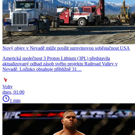
Nový objev v Nevadě může posílit surovinovou soběstačnost USA
Americká společnost 3 Proton Lithium (3PL) představila
aktualizovaný odhad zásob svého projektu Railroad Valley v
Nevadě. Ložisko obsahuje přibližně 31…
Volty
dnes, 01:00
1 min