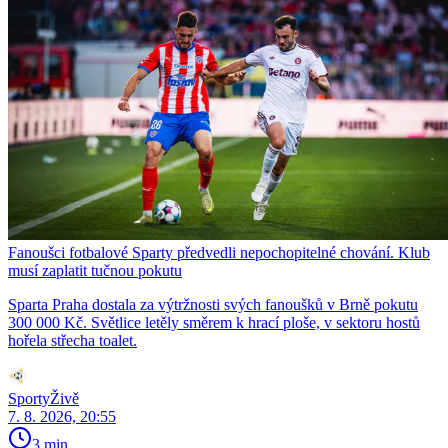
Fanoušci fotbalové Sparty předvedli nepochopitelné chování. Klub
musí zaplatit tučnou pokutu
Sparta Praha dostala za výtržnosti svých fanoušků v Brně pokutu
300 000 Kč. Světlice letěly směrem k hrací ploše, v sektoru hostů
hořela střecha toalet.
SportyŽivě
7. 8. 2026, 20:55
3 min