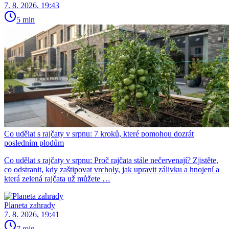
7. 8. 2026, 19:43
5 min
Co udělat s rajčaty v srpnu: 7 kroků, které pomohou dozrát
posledním plodům
Co udělat s rajčaty v srpnu: Proč rajčata stále nečervenají? Zjistěte,
co odstranit, kdy zaštipovat vrcholy, jak upravit zálivku a hnojení a
která zelená rajčata už můžete …
Planeta zahrady
7. 8. 2026, 19:41
7 min