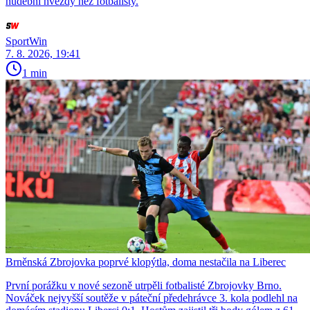
hudební hvězdy než fotbalisty.
SportWin
7. 8. 2026, 19:41
1 min
Brněnská Zbrojovka poprvé klopýtla, doma nestačila na Liberec
První porážku v nové sezoně utrpěli fotbalisté Zbrojovky Brno.
Nováček nejvyšší soutěže v páteční předehrávce 3. kola podlehl na