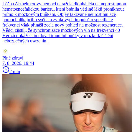
Léčba Alzheimerovy nemoci narážela dlouhá léta na neprostupnou
hematoencefalickou bariéru, která bránila většině léků proniknout
přímo k mozkovým buňkám. Objev takzvané neurostimulace
pomocí blikajícího světla a zvukových impulsů o specifické
frekvenci však přináší zcela nový pohled na možnost regenerace.
Vědci zjistili, že synchronizace mozkových vln na frekvenci 40
Hertzů dokáže stimulovat imunitní buňky v mozku k čištění
nebezpečných usazenin.
Plné zdraví
7. 8. 2026, 19:44
2 min