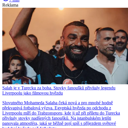
Reklama
Salah je v Turecku za boha. Stovky fanoušků přivítaly legendu
Liverpoolu jako filmovou hvězdu
Slovutného Mohameda Salaha čeká nová a pro mnohé hodně
překvapivá fotbalová výzva. Egyptská hvězda po odchodu z
Liverpoolu míří do Trabzonsporu, kde ji už při příletu do Turecka
přivítaly stovky nadšených fanoušků. Na istanbulském letišti
panovala atmosféra, jaká se běžně pojí spíš s příjezdem světové