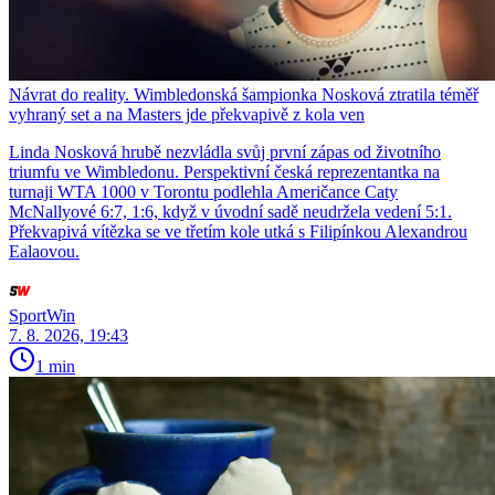
Návrat do reality. Wimbledonská šampionka Nosková ztratila téměř
vyhraný set a na Masters jde překvapivě z kola ven
Linda Nosková hrubě nezvládla svůj první zápas od životního
triumfu ve Wimbledonu. Perspektivní česká reprezentantka na
turnaji WTA 1000 v Torontu podlehla Američance Caty
McNallyové 6:7, 1:6, když v úvodní sadě neudržela vedení 5:1.
Překvapivá vítězka se ve třetím kole utká s Filipínkou Alexandrou
Ealaovou.
SportWin
7. 8. 2026, 19:43
1 min