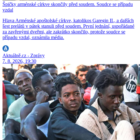
Špičky arménské církve skončily před soudem. Soudce se případu
vzdal
Hlava Arménské apoštolské církve, katolikos Garegin II., a dalších
šest prelátů v pátek stanuli před soudem. První jednání, uspořádané
za zavřenými dveřmi, ale zakrátko skončilo, protože soudce se
případu vzdal, oznámila média.
Aktuálně.cz - Zprávy
7. 8. 2026, 19:30