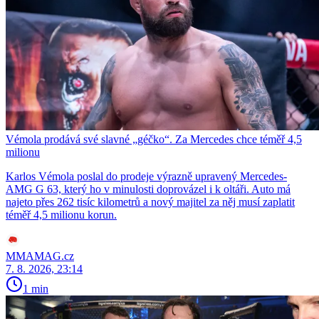
Vémola prodává své slavné „géčko“. Za Mercedes chce téměř 4,5
milionu
Karlos Vémola poslal do prodeje výrazně upravený Mercedes-
AMG G 63, který ho v minulosti doprovázel i k oltáři. Auto má
najeto přes 262 tisíc kilometrů a nový majitel za něj musí zaplatit
téměř 4,5 milionu korun.
MMAMAG.cz
7. 8. 2026, 23:14
1 min