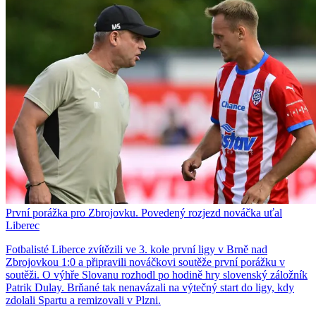
První porážka pro Zbrojovku. Povedený rozjezd nováčka uťal
Liberec
Fotbalisté Liberce zvítězili ve 3. kole první ligy v Brně nad
Zbrojovkou 1:0 a připravili nováčkovi soutěže první porážku v
soutěži. O výhře Slovanu rozhodl po hodině hry slovenský záložník
Patrik Dulay. Brňané tak nenavázali na výtečný start do ligy, kdy
zdolali Spartu a remizovali v Plzni.