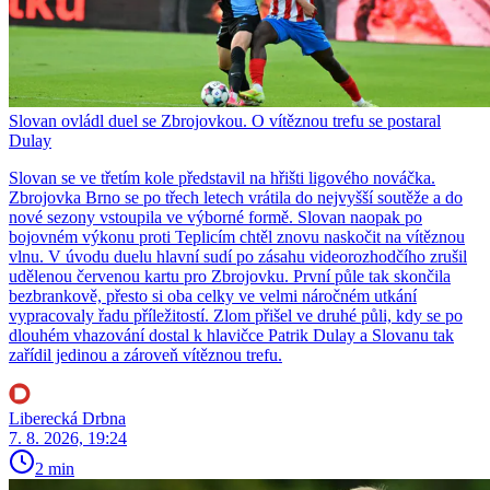
Slovan ovládl duel se Zbrojovkou. O vítěznou trefu se postaral
Dulay
Slovan se ve třetím kole představil na hřišti ligového nováčka.
Zbrojovka Brno se po třech letech vrátila do nejvyšší soutěže a do
nové sezony vstoupila ve výborné formě. Slovan naopak po
bojovném výkonu proti Teplicím chtěl znovu naskočit na vítěznou
vlnu. V úvodu duelu hlavní sudí po zásahu videorozhodčího zrušil
udělenou červenou kartu pro Zbrojovku. První půle tak skončila
bezbrankově, přesto si oba celky ve velmi náročném utkání
vypracovaly řadu příležitostí. Zlom přišel ve druhé půli, kdy se po
dlouhém vhazování dostal k hlavičce Patrik Dulay a Slovanu tak
zařídil jedinou a zároveň vítěznou trefu.
Liberecká Drbna
7. 8. 2026, 19:24
2 min