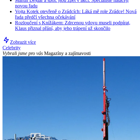
Martin Dejdar a spol. jsou zpět v akci. Specialisté natáčejí
novou řadu
Vojta Kotek otevřeně o Zrádcích: Láká mě role Zrádce! Nová
řada předčí všechna očekávání
Rozloučení s Knížákem: Zdrcenou vdovu museli podpírat,
Klaus přiznal přání, aby jeho trápení už skončilo
Zobrazit více
Celebrity
Vybrali jsme pro vás
Magazíny a zajímavosti