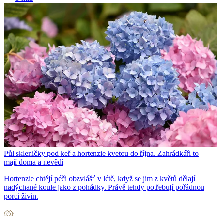
Půl skleničky pod keř a hortenzie kvetou do října. Zahrádkáři to
mají doma a nevědí
Hortenzie chtějí péči obzvlášť v létě, když se jim z květů dělají
nadýchané koule jako z pohádky. Právě tehdy potřebují pořádnou
porci živin.