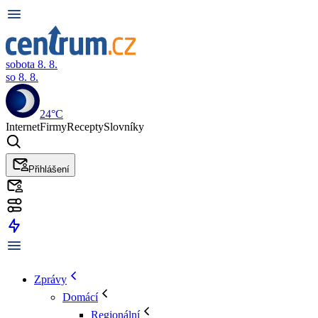
sobota 8. 8.
so 8. 8.
24°C
Internet
Firmy
Recepty
Slovníky
Přihlášení
Zprávy
Domácí
Regionální