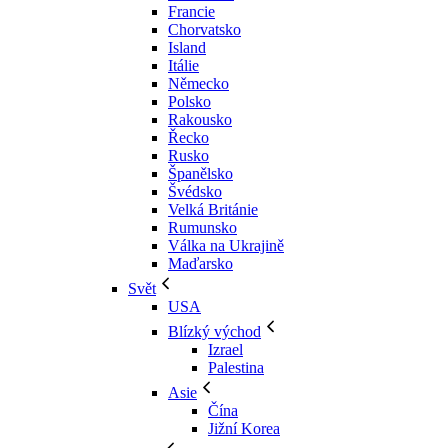
Francie
Chorvatsko
Island
Itálie
Německo
Polsko
Rakousko
Řecko
Rusko
Španělsko
Švédsko
Velká Británie
Rumunsko
Válka na Ukrajině
Maďarsko
Svět
USA
Blízký východ
Izrael
Palestina
Asie
Čína
Jižní Korea