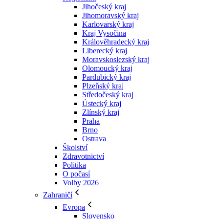
Jihočeský kraj
Jihomoravský kraj
Karlovarský kraj
Kraj Vysočina
Králověhradecký kraj
Liberecký kraj
Moravskoslezský kraj
Olomoucký kraj
Pardubický kraj
Plzeňský kraj
Středočeský kraj
Ústecký kraj
Zlínský kraj
Praha
Brno
Ostrava
Školství
Zdravotnictví
Politika
O počasí
Volby 2026
Zahraničí
Evropa
Slovensko