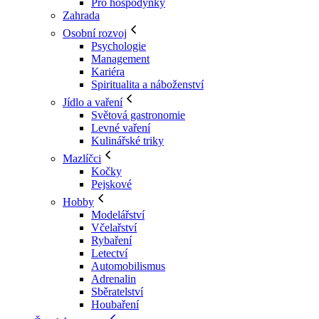
Pro hospodyňky
Zahrada
Osobní rozvoj
Psychologie
Management
Kariéra
Spiritualita a náboženství
Jídlo a vaření
Světová gastronomie
Levné vaření
Kulinářské triky
Mazlíčci
Kočky
Pejskové
Hobby
Modelářství
Včelařství
Rybaření
Letectví
Automobilismus
Adrenalin
Sběratelství
Houbaření