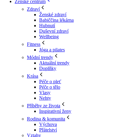
Ženské centrum
Zdraví
Ženské zdraví
Babiččina lékárna
Hubnutí
Duševní zdraví
Wellbeing
Fitness
Jóga a pilates
Módní trendy
Aktuální trendy
Doplňky
Krása
Péče o pleť
Péče o tělo
Vlasy
Nehty
Příběhy ze života
Inspirativní ženy
Rodina & komunita
Výchova
Přátelství
Vztahy