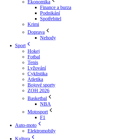
Ekonomika
Finance a burza
Podnikání
Spotřebitel
Krimi
Doprava
Nehody
Sport
Hokej
Fotbal
Tenis
Lyžování
Cyklistika
Atletika
Bojové sporty
ZOH 2026
Basketbal
NBA
Motosport
F1
Auto-moto
Elektromobily
Kultura