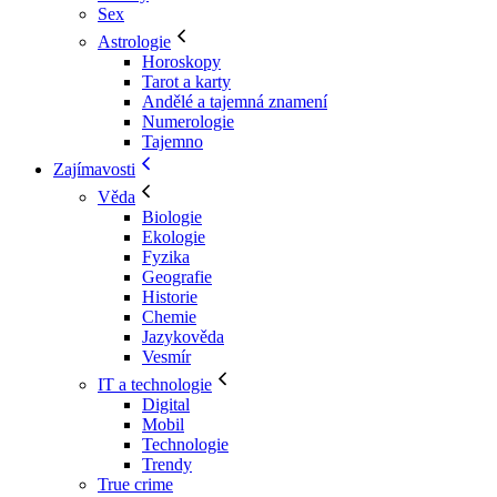
Sex
Astrologie
Horoskopy
Tarot a karty
Andělé a tajemná znamení
Numerologie
Tajemno
Zajímavosti
Věda
Biologie
Ekologie
Fyzika
Geografie
Historie
Chemie
Jazykověda
Vesmír
IT a technologie
Digital
Mobil
Technologie
Trendy
True crime