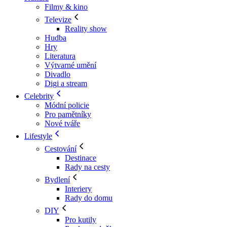
Filmy & kino
Televize
Reality show
Hudba
Hry
Literatura
Výtvarné umění
Divadlo
Digi a stream
Celebrity
Módní policie
Pro pamětníky
Nové tváře
Lifestyle
Cestování
Destinace
Rady na cesty
Bydlení
Interiery
Rady do domu
DIY
Pro kutily