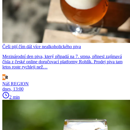
Češi pijí čím dál více nealkoholického piva
Mezinárodní den piva, který připadá na 7. srpna, přinesl zajímavá
čísla z české online doručovací platformy Rohlík. Prodej piva tam
letos roste rychleji než…
Náš REGION
dnes, 13:00
2 min