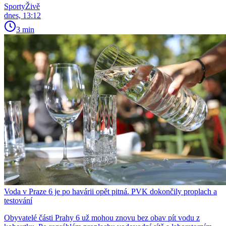
SportyŽivě
dnes, 13:12
3 min
Voda v Praze 6 je po havárii opět pitná. PVK dokončily proplach a
testování
Obyvatelé části Prahy 6 už mohou znovu bez obav pít vodu z