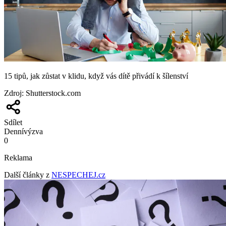
15 tipů, jak zůstat v klidu, když vás dítě přivádí k šílenství
Zdroj
:
Shutterstock.com
Sdílet
Denní
výzva
0
Reklama
Další články z
NESPECHEJ.cz