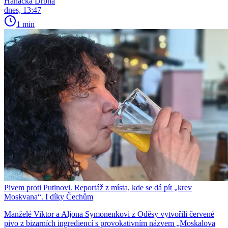
Hanácká Drbna
dnes, 13:47
1 min
Pivem proti Putinovi. Reportáž z místa, kde se dá pít „krev
Moskvana“. I díky Čechům
Manželé Viktor a Aljona Symonenkovi z Oděsy vytvořili červené
pivo z bizarních ingrediencí s provokativním názvem „Moskalova