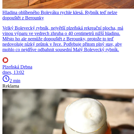
Hladina oblíbeného Boleváku rychle klesá. Rybník teď nelze
dopouštět z Berounky
Velký Bolevecký rybník, největší plzeňská rekreační plocha, má
vinou výparu ve vedrech zhruba o 40 centimetrů nižší hladinu.
Město ho ale nemůže dopouštět z Berounky, protože to teď
nedovoluje nízký průtok v řece. Potřebuje přitom plný stav, aby
mohlo co nejdříve odbahnit sousední Malý Bolevecký rybník.
Plzeňská Drbna
dnes, 13:02
2 min
Reklama