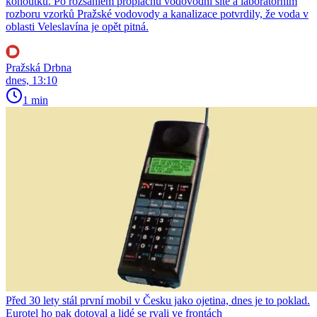
kohoutku. Po rozsáhlém proplachu vodovodní sítě a laboratorním
rozboru vzorků Pražské vodovody a kanalizace potvrdily, že voda v
oblasti Veleslavína je opět pitná.
Pražská Drbna
dnes, 13:10
1 min
Před 30 lety stál první mobil v Česku jako ojetina, dnes je to poklad.
Eurotel ho pak dotoval a lidé se rvali ve frontách