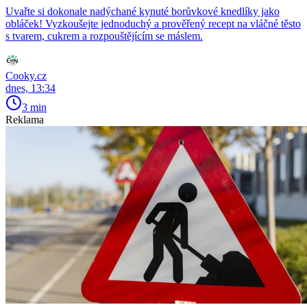
Uvařte si dokonale nadýchané kynuté borůvkové knedlíky jako
obláček! Vyzkoušejte jednoduchý a prověřený recept na vláčné těsto
s tvarem, cukrem a rozpouštějícím se máslem.
Cooky.cz
dnes, 13:34
3 min
Reklama