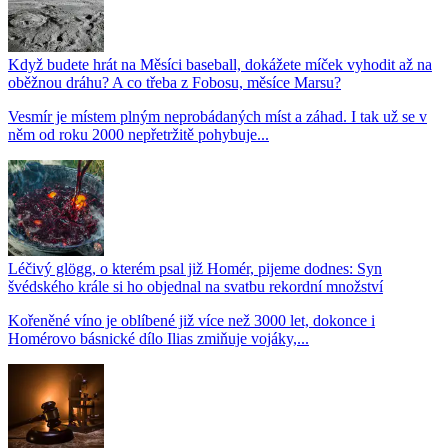
Když budete hrát na Měsíci baseball, dokážete míček vyhodit až na
oběžnou dráhu? A co třeba z Fobosu, měsíce Marsu?
Vesmír je místem plným neprobádaných míst a záhad. I tak už se v
něm od roku 2000 nepřetržitě pohybuje...
Léčivý glögg, o kterém psal již Homér, pijeme dodnes: Syn
švédského krále si ho objednal na svatbu rekordní množství
Kořeněné víno je oblíbené již více než 3000 let, dokonce i
Homérovo básnické dílo Ilias zmiňuje vojáky,...