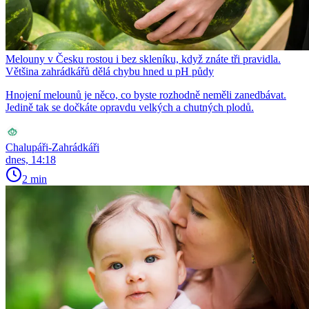
Melouny v Česku rostou i bez skleníku, když znáte tři pravidla.
Většina zahrádkářů dělá chybu hned u pH půdy
Hnojení melounů je něco, co byste rozhodně neměli zanedbávat.
Jedině tak se dočkáte opravdu velkých a chutných plodů.
Chalupáři-Zahrádkáři
dnes, 14:18
2 min