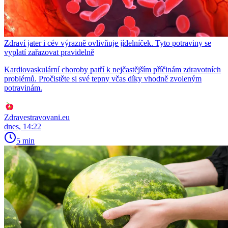
Zdraví jater i cév výrazně ovlivňuje jídelníček. Tyto potraviny se
vyplatí zařazovat pravidelně
Kardiovaskulární choroby patří k nejčastějším příčinám zdravotních
problémů. Pročistěte si své tepny včas díky vhodně zvoleným
potravinám.
Zdravestravovani.eu
dnes, 14:22
5 min