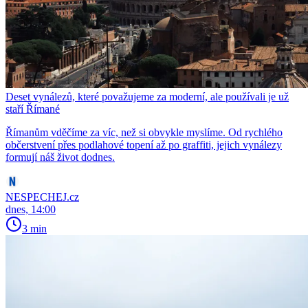
Deset vynálezů, které považujeme za moderní, ale používali je už
staří Římané
Římanům vděčíme za víc, než si obvykle myslíme. Od rychlého
občerstvení přes podlahové topení až po graffiti, jejich vynálezy
formují náš život dodnes.
NESPECHEJ.cz
dnes, 14:00
3 min