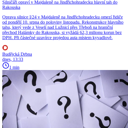
Silničáři opraví v Majdaleně na Jindřichohradecku hlavní tah do
Rakouska
Oprava silnice I/24 v Majdaleně na Jindřichohradecku omezí řidiče
od pondělí 10. srpna do poloviny listopadu. Rekonstrukce hlavního
tahu, který vede z Veselí nad Lužnicí přes Třeboň na hraniční
přechod Halámky do Rakouska, si vyžádá 62,3 milionu korun bez
DPH. Při částečné uzavírce projedou auta místem kyvadlově.
Budějcká Drbna
dnes, 13:33
1 min