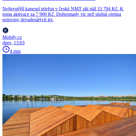
Nejlevnější kapesní telefon v české NMT síti stál 33 794 Kč. K
tomu aktivace za 7 900 Kč. Dohromady víc než slušná ojetina
poloviny devadesátých let.
Mobify.cz
dnes, 13:03
4 min