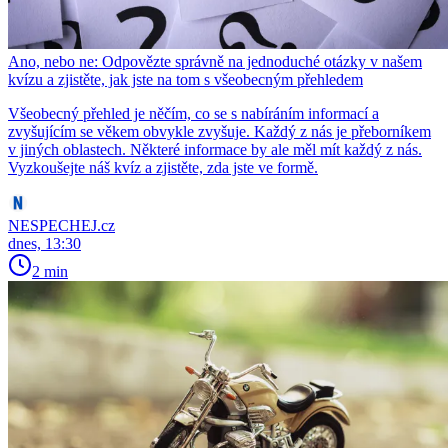
Ano, nebo ne: Odpovězte správně na jednoduché otázky v našem
kvízu a zjistěte, jak jste na tom s všeobecným přehledem
Všeobecný přehled je něčím, co se s nabíráním informací a
zvyšujícím se věkem obvykle zvyšuje. Každý z nás je přeborníkem
v jiných oblastech. Některé informace by ale měl mít každý z nás.
Vyzkoušejte náš kvíz a zjistěte, zda jste ve formě.
NESPECHEJ.cz
dnes, 13:30
2 min