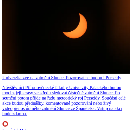
Univerzita zve na zatmění Slunce. Pozorovat se budou i Perseidy
Návštěvníci Přírodovědecké fakulty Univerzity Palackého budou
moci z její terasy ve středu sledovat částečné zatmění Slunce. Po
setmění potom přijde na řadu meteorický roj Perseidy. Součástí celé
akce budou přednášky, komentované pozorování nebo živý
videopřenos úplného zatmění Slunce ze Španělska. Vstup na akci
bude zdarma.