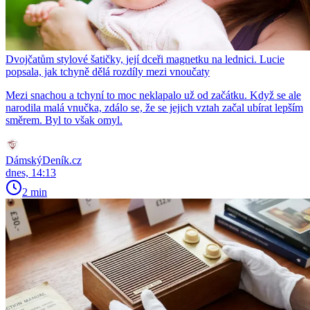
Dvojčatům stylové šatičky, její dceři magnetku na lednici. Lucie
popsala, jak tchyně dělá rozdíly mezi vnoučaty
Mezi snachou a tchyní to moc neklapalo už od začátku. Když se ale
narodila malá vnučka, zdálo se, že se jejich vztah začal ubírat lepším
směrem. Byl to však omyl.
DámskýDeník.cz
dnes, 14:13
2 min