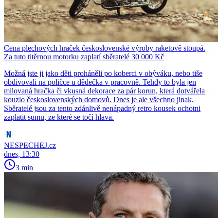
Cena plechových hraček československé výroby raketově stoupá.
Za tuto titěrnou motorku zaplatí sběratelé 30 000 Kč
Možná jste ji jako děti proháněli po koberci v obýváku, nebo tiše
obdivovali na poličce u dědečka v pracovně. Tehdy to byla jen
milovaná hračka či vkusná dekorace za pár korun, která dotvářela
kouzlo československých domovů. Dnes je ale všechno jinak.
Sběratelé jsou za tento zdánlivě nenápadný retro kousek ochotni
zaplatit sumu, ze které se točí hlava.
NESPECHEJ.cz
dnes, 13:30
3 min