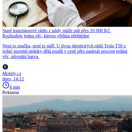
Staré tranzistorové rádio z půdy může stát přes 10 000 Kč.
Rozhoduje jedna věc, kterou většina přehlédne
Není to značka, není to stáří. U dvou identických rádií Tesla T58 z
jedné inzertní stránky dělá rozdíl v ceně přes padesát procent jediná
věc, původní barva.
Mobify.cz
dnes, 14:12
4 min
Reklama