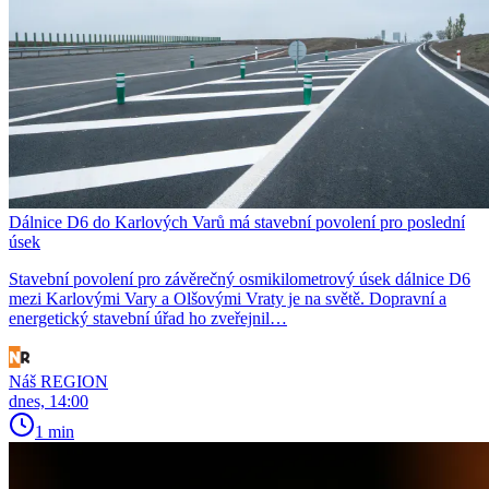
Dálnice D6 do Karlových Varů má stavební povolení pro poslední
úsek
Stavební povolení pro závěrečný osmikilometrový úsek dálnice D6
mezi Karlovými Vary a Olšovými Vraty je na světě. Dopravní a
energetický stavební úřad ho zveřejnil…
Náš REGION
dnes, 14:00
1 min