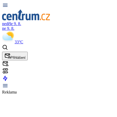
neděle 9. 8.
ne 9. 8.
33°C
Přihlášení
Reklama