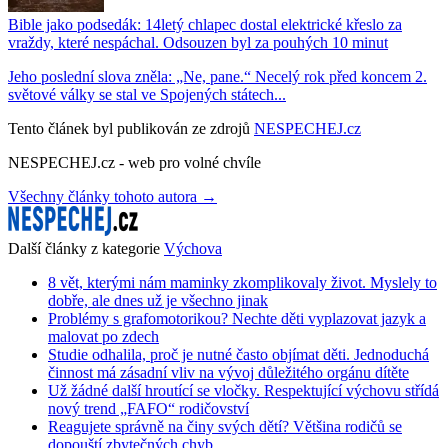
Bible jako podsedák: 14letý chlapec dostal elektrické křeslo za
vraždy, které nespáchal. Odsouzen byl za pouhých 10 minut
Jeho poslední slova zněla: „Ne, pane.“ Necelý rok před koncem 2.
světové války se stal ve Spojených státech...
Tento článek byl publikován ze zdrojů
NESPECHEJ.cz
NESPECHEJ.cz - web pro volné chvíle
Všechny články tohoto autora →
Další články z kategorie
Výchova
8 vět, kterými nám maminky zkomplikovaly život. Myslely to
dobře, ale dnes už je všechno jinak
Problémy s grafomotorikou? Nechte děti vyplazovat jazyk a
malovat po zdech
Studie odhalila, proč je nutné často objímat děti. Jednoduchá
činnost má zásadní vliv na vývoj důležitého orgánu dítěte
Už žádné další hroutící se vločky. Respektující výchovu střídá
nový trend „FAFO“ rodičovství
Reagujete správně na činy svých dětí? Většina rodičů se
dopouští zbytečných chyb