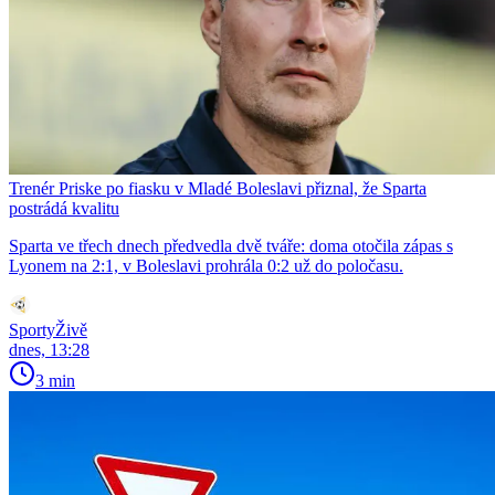
Trenér Priske po fiasku v Mladé Boleslavi přiznal, že Sparta
postrádá kvalitu
Sparta ve třech dnech předvedla dvě tváře: doma otočila zápas s
Lyonem na 2:1, v Boleslavi prohrála 0:2 už do poločasu.
SportyŽivě
dnes, 13:28
3 min