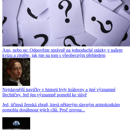
Ano, nebo ne: Odpovězte správně na jednoduché otázky v našem
kvízu a zjistěte, jak jste na tom s všeobecným přehledem
Nejslavnější travičky v historii byly královny a jiné významné
šlechtičny. Jed jim významně pomohl ke slávě
Jed, účinná ženská zbraň, která některým slavným aristokratkám
pomohla dosáhnout jejich cílů. Proč zrovna...