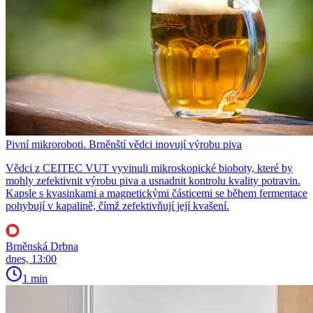
Pivní mikroroboti. Brněnští vědci inovují výrobu piva
Vědci z CEITEC VUT vyvinuli mikroskopické bioboty, které by
mohly zefektivnit výrobu piva a usnadnit kontrolu kvality potravin.
Kapsle s kvasinkami a magnetickými částicemi se během fermentace
pohybují v kapalině, čímž zefektivňují její kvašení.
Brněnská Drbna
dnes, 13:00
1 min