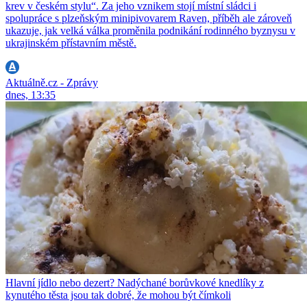
krev v českém stylu“. Za jeho vznikem stojí místní sládci i
spolupráce s plzeňským minipivovarem Raven, příběh ale zároveň
ukazuje, jak velká válka proměnila podnikání rodinného byznysu v
ukrajinském přístavním městě.
Aktuálně.cz - Zprávy
dnes, 13:35
Hlavní jídlo nebo dezert? Nadýchané borůvkové knedlíky z
kynutého těsta jsou tak dobré, že mohou být čímkoli