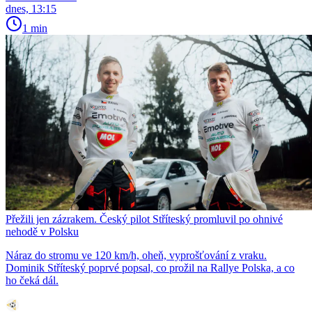
dnes, 13:15
1 min
Přežili jen zázrakem. Český pilot Stříteský promluvil po ohnivé
nehodě v Polsku
Náraz do stromu ve 120 km/h, oheň, vyprošťování z vraku.
Dominik Stříteský poprvé popsal, co prožil na Rallye Polska, a co
ho čeká dál.