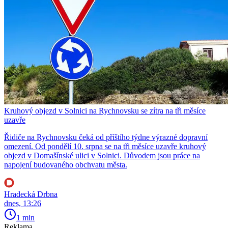
Kruhový objezd v Solnici na Rychnovsku se zítra na tři měsíce
uzavře
Řidiče na Rychnovsku čeká od příštího týdne výrazné dopravní
omezení. Od pondělí 10. srpna se na tři měsíce uzavře kruhový
objezd v Domašínské ulici v Solnici. Důvodem jsou práce na
napojení budovaného obchvatu města.
Hradecká Drbna
dnes, 13:26
1 min
Reklama