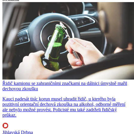
Řidič kamionu se zahraničními značkami na dálnici úmyslně mařil
dechovou zkoušku
Kauci padesát tisíc korun musel uhradit řidič, u kterého byla
pozitivní orientační dechová zkouška na alkohol, odborné měření
ale nebylo možné provést. Policisté mu také zadrželi řidičský
průkaz.
Jihlavská Drbna