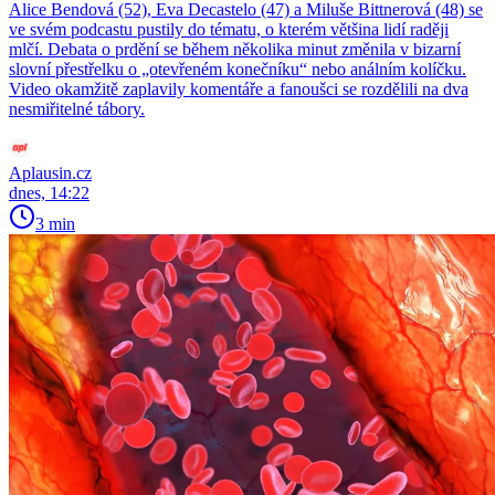
Alice Bendová (52), Eva Decastelo (47) a Miluše Bittnerová (48) se
ve svém podcastu pustily do tématu, o kterém většina lidí raději
mlčí. Debata o prdění se během několika minut změnila v bizarní
slovní přestřelku o „otevřeném konečníku“ nebo análním kolíčku.
Video okamžitě zaplavily komentáře a fanoušci se rozdělili na dva
nesmiřitelné tábory.
Aplausin.cz
dnes, 14:22
3 min