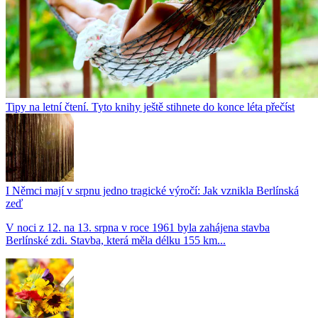
Tipy na letní čtení. Tyto knihy ještě stihnete do konce léta přečíst
I Němci mají v srpnu jedno tragické výročí: Jak vznikla Berlínská
zeď
V noci z 12. na 13. srpna v roce 1961 byla zahájena stavba
Berlínské zdi. Stavba, která měla délku 155 km...