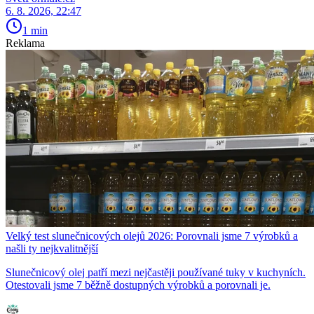
6. 8. 2026, 22:47
1 min
Reklama
Velký test slunečnicových olejů 2026: Porovnali jsme 7 výrobků a
našli ty nejkvalitnější
Slunečnicový olej patří mezi nejčastěji používané tuky v kuchyních.
Otestovali jsme 7 běžně dostupných výrobků a porovnali je.