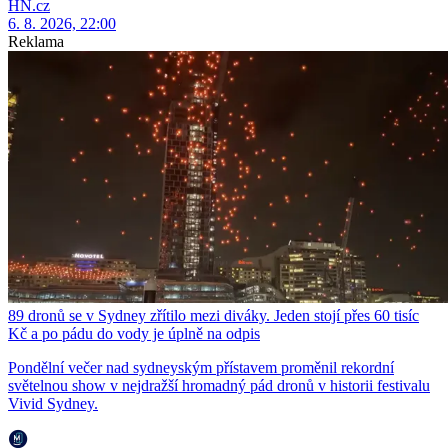
HN.cz
6. 8. 2026, 22:00
Reklama
89 dronů se v Sydney zřítilo mezi diváky. Jeden stojí přes 60 tisíc
Kč a po pádu do vody je úplně na odpis
Pondělní večer nad sydneyským přístavem proměnil rekordní
světelnou show v nejdražší hromadný pád dronů v historii festivalu
Vivid Sydney.