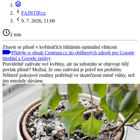
FAJNTIP.cz
9. 7. 2026, 11:00
2 min
Zbavte se plísně v květináčích hlídáním optimální vlhkosti
Přidejte si obsah Centrum.cz do oblíbených zdrojů pro Google
hledání a Google zprávy
Pravidelně zaléváte své květiny, ale na substrátu se objevuje bílý
povlak plísně? Možná, že ono zalévání je právě ten problém.
Některé pokojové rostliny potřebují ve skutečnosti méně vláhy, než
jim mnohdy dáváme.