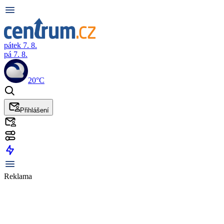
pátek 7. 8.
pá 7. 8.
20°C
Přihlášení
Reklama