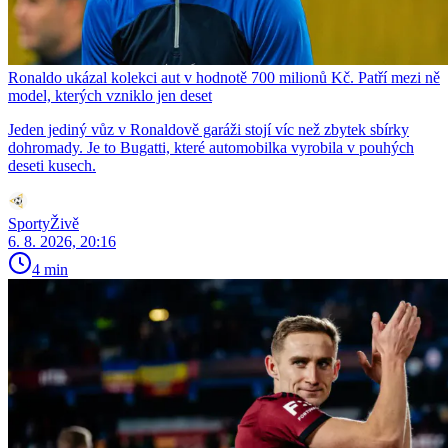
Ronaldo ukázal kolekci aut v hodnotě 700 milionů Kč. Patří mezi ně
model, kterých vzniklo jen deset
Jeden jediný vůz v Ronaldově garáži stojí víc než zbytek sbírky
dohromady. Je to Bugatti, které automobilka vyrobila v pouhých
deseti kusech.
SportyŽivě
6. 8. 2026, 20:16
4 min