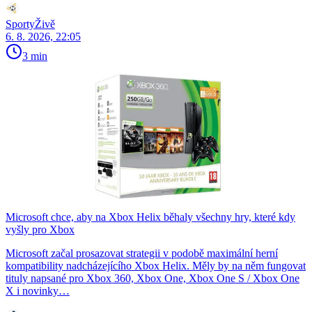
SportyŽivě
6. 8. 2026, 22:05
3 min
Microsoft chce, aby na Xbox Helix běhaly všechny hry, které kdy
vyšly pro Xbox
Microsoft začal prosazovat strategii v podobě maximální herní
kompatibility nadcházejícího Xbox Helix. Měly by na něm fungovat
tituly napsané pro Xbox 360, Xbox One, Xbox One S / Xbox One
X i novinky…