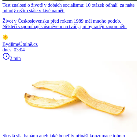
Test znalostí o životě v dobách socialismu: 10 otázek odhalí, za máte
minulý režim stále v živé paměti
Život v Československu před rokem 1989 měl mnoho podob.
Někteří vzpomínají s úsměvem na tváři, jiní by raději zapomněli.
BydlímeÚtulně.cz
dnes, 03:04
2 min
Skrytá síla banánu aneb jaké benefity přináší konzumace tohoto