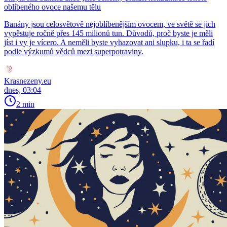
oblíbeného ovoce našemu tělu
Banány jsou celosvětově nejoblíbenějším ovocem, ve světě se jich
vypěstuje ročně přes 145 milionů tun. Důvodů, proč byste je měli
jíst i vy je vícero. A neměli byste vyhazovat ani slupku, i ta se řadí
podle výzkumů vědců mezi superpotraviny.
Krasnezeny.eu
dnes, 03:04
2 min