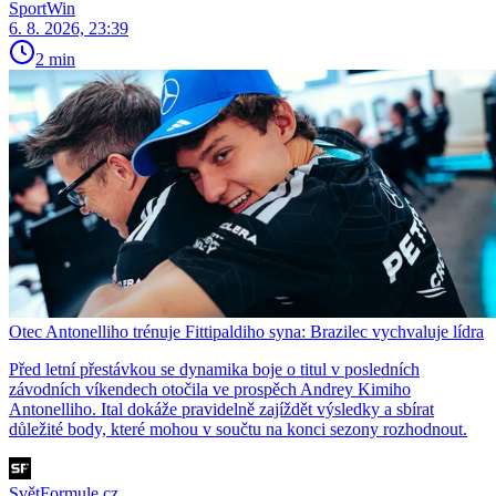
SportWin
6. 8. 2026, 23:39
2 min
Otec Antonelliho trénuje Fittipaldiho syna: Brazilec vychvaluje lídra
Před letní přestávkou se dynamika boje o titul v posledních
závodních víkendech otočila ve prospěch Andrey Kimiho
Antonelliho. Ital dokáže pravidelně zajíždět výsledky a sbírat
důležité body, které mohou v součtu na konci sezony rozhodnout.
SvětFormule.cz