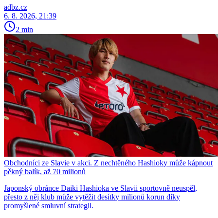
adbz.cz
6. 8. 2026, 21:39
2 min
Obchodníci ze Slavie v akci. Z nechtěného Hashioky může kápnout
pěkný balík, až 70 milionů
Japonský obránce Daiki Hashioka ve Slavii sportovně neuspěl,
přesto z něj klub může vytěžit desítky milionů korun díky
promyšlené smluvní strategii.