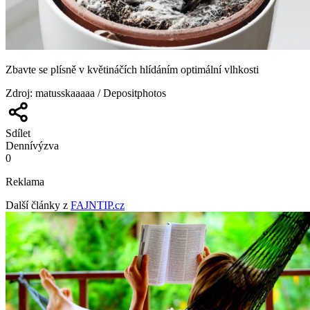
Zbavte se plísně v květináčích hlídáním optimální vlhkosti
Zdroj
:
matusskaaaaa / Depositphotos
Sdílet
Denní
výzva
0
Reklama
Další články z
FAJNTIP.cz