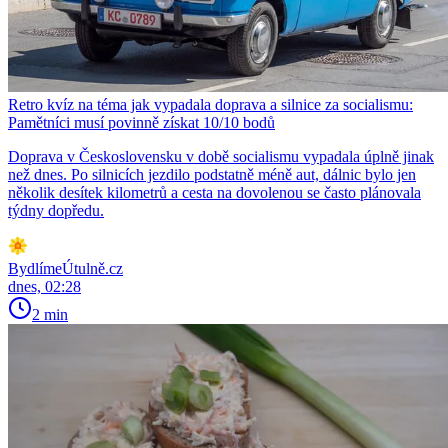
Retro kvíz na téma jak vypadala doprava a silnice za socialismu:
Pamětníci musí povinně získat 10/10 bodů
Doprava v Československu v době socialismu vypadala úplně jinak
než dnes. Po silnicích jezdilo podstatně méně aut, dálnic bylo jen
několik desítek kilometrů a cesta na dovolenou se často plánovala
týdny dopředu.
BydlímeÚtulně.cz
dnes, 02:28
2 min