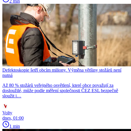
2 min
Defektoskopie šetří obcím miliony. Výměna většiny stožárů není
nutná
Až 80 % stožárů veřejného osvětlení, které obce považují za
dosloužilé, může podle měření společnosti ČEZ ESL bezpečně
sloužit i…
Volty
dnes, 01:00
1 min