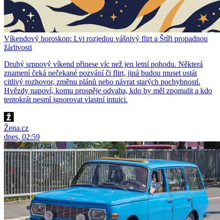
Víkendový horoskop: Lvi rozjedou vášnivý flirt a Štíři propadnou
žárlivosti
Druhý srpnový víkend přinese víc než jen letní pohodu. Některá
znamení čeká nečekané pozvání či flirt, jiná budou muset ustát
citlivý rozhovor, změnu plánů nebo návrat starých pochybností.
Hvězdy napoví, komu prospěje odvaha, kdo by měl zpomalit a kdo
tentokrát nesmí ignorovat vlastní intuici.
Žena.cz
dnes, 02:59