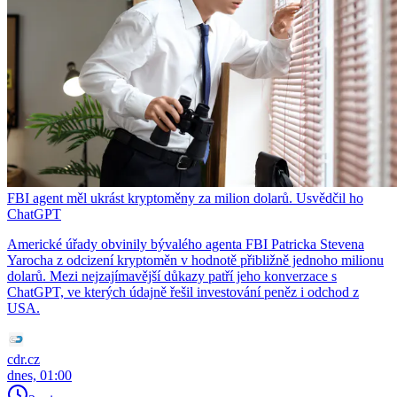
FBI agent měl ukrást kryptoměny za milion dolarů. Usvědčil ho
ChatGPT
Americké úřady obvinily bývalého agenta FBI Patricka Stevena
Yarocha z odcizení kryptoměn v hodnotě přibližně jednoho milionu
dolarů. Mezi nejzajímavější důkazy patří jeho konverzace s
ChatGPT, ve kterých údajně řešil investování peněz i odchod z
USA.
cdr.cz
dnes, 01:00