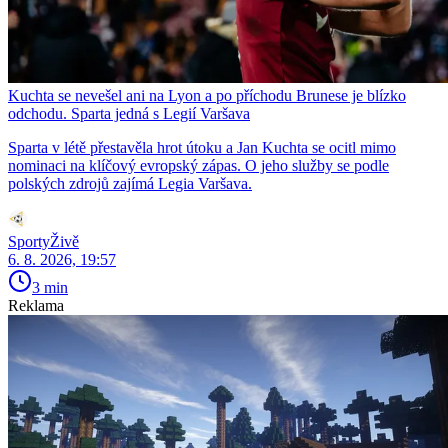
Kuchta se nevešel ani na Lyon a po příchodu Brunese je blízko
odchodu. Sparta jedná s Legií Varšava
Sparta v létě přestavěla hrot útoku a Jan Kuchta se ocitl mimo
nominaci na klíčový evropský zápas. O jeho služby se podle
polských zdrojů zajímá Legia Varšava.
SportyŽivě
6. 8. 2026, 19:57
3 min
Reklama