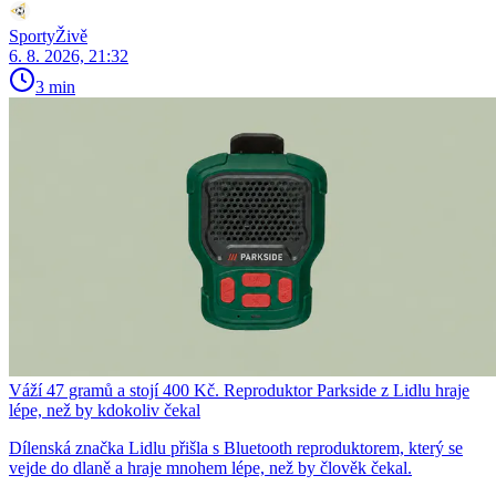
SportyŽivě
6. 8. 2026, 21:32
3 min
Váží 47 gramů a stojí 400 Kč. Reproduktor Parkside z Lidlu hraje
lépe, než by kdokoliv čekal
Dílenská značka Lidlu přišla s Bluetooth reproduktorem, který se
vejde do dlaně a hraje mnohem lépe, než by člověk čekal.