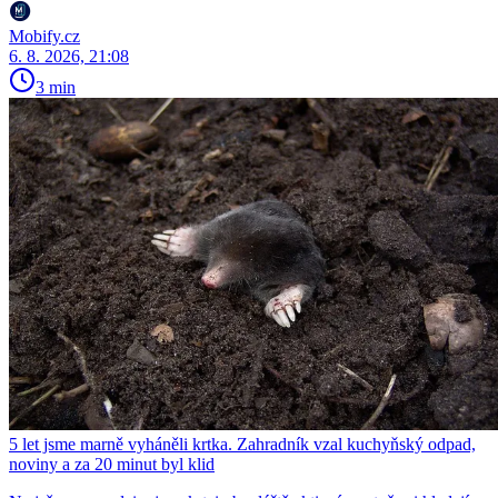
Mobify.cz
6. 8. 2026, 21:08
3 min
5 let jsme marně vyháněli krtka. Zahradník vzal kuchyňský odpad,
noviny a za 20 minut byl klid