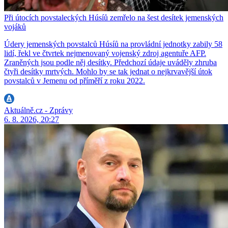
Při útocích povstaleckých Húsíů zemřelo na šest desítek jemenských
vojáků
Údery jemenských povstalců Húsíů na provládní jednotky zabily 58
lidí, řekl ve čtvrtek nejmenovaný vojenský zdroj agentuře AFP.
Zraněných jsou podle něj desítky. Předchozí údaje uváděly zhruba
čtyři desítky mrtvých. Mohlo by se tak jednat o nejkrvavější útok
povstalců v Jemenu od příměří z roku 2022.
Aktuálně.cz - Zprávy
6. 8. 2026, 20:27