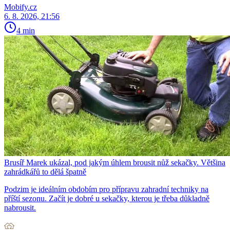
Mobify.cz
6. 8. 2026, 21:56
4 min
Brusíř Marek ukázal, pod jakým úhlem brousit nůž sekačky. Většina
zahrádkářů to dělá špatně
Podzim je ideálním obdobím pro přípravu zahradní techniky na
příští sezonu. Začít je dobré u sekačky, kterou je třeba důkladně
nabrousit.