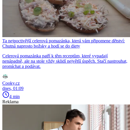
Ta nejpoctivější celerová pomazánka, která vám připomene dětství:
Chutná naprosto božsky a hodí se do diety
Celerová pomazánka patří k těm receptům, které vypadají
nenápadně, ale na stole vždy sklidí největší úspěch. Stačí nastrouhat,
promíchat a podávat.
Cooky.cz
dnes, 01:09
4 min
Reklama