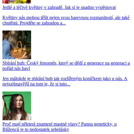
Jedlé a léčivé květiny v zahradě. Jak si je snadno vypěstovat
Květiny nás mohou těšit nejen svou barevnou rozmanitostí, ale také
chutěmi. Projděte se zahradou a...
Sbírání hub: Český fenomén, který se dědí z generace na generaci a
pořád nás baví
Jen málokde je sbírání hub tak rozšířeným koníčkem jako u nás. A
nejzajímavější na tom je, že si tuto...
Proč mají některá znamení mastné vlasy? Panna geneticky, u
Blíženců je to nedostatek sebelásky