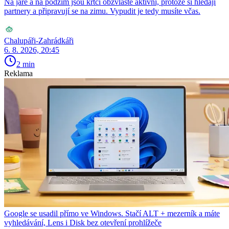
Na jaře a na podzim jsou krtci obzvláště aktivní, protože si hledají
partnery a připravují se na zimu. Vypudit je tedy musíte včas.
Chalupáři-Zahrádkáři
6. 8. 2026, 20:45
2 min
Reklama
Google se usadil přímo ve Windows. Stačí ALT + mezerník a máte
vyhledávání, Lens i Disk bez otevření prohlížeče