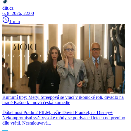
diit.cz
6. 8. 2026, 22:00
1 min
Kulturní tipy: Meryl Streepová se vrací v ikonické roli, divadlo na
hradě Kašperk i nová česká komedie
Ďábel nosí Pradu 2 FILM, režie David Frankel, na Disney+
Nekompromisní svět vysoké módy se po dvaceti letech od prvního
dílu vrátil. Nesmlouvavá...