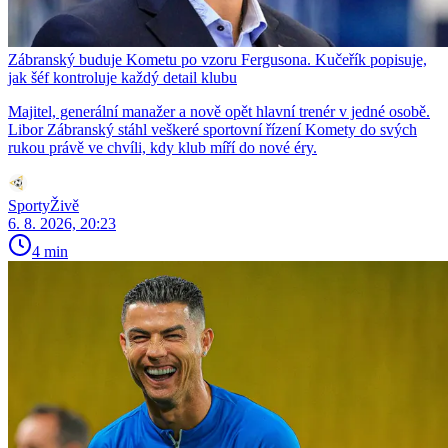
Zábranský buduje Kometu po vzoru Fergusona. Kučeřík popisuje,
jak šéf kontroluje každý detail klubu
Majitel, generální manažer a nově opět hlavní trenér v jedné osobě.
Libor Zábranský stáhl veškeré sportovní řízení Komety do svých
rukou právě ve chvíli, kdy klub míří do nové éry.
SportyŽivě
6. 8. 2026, 20:23
4 min