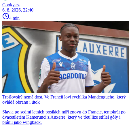
Cooky.cz
6. 8. 2026, 22:40
4 min
Trpišovský nemá dost. Ve Francii loví rychlíka Mandengueho, který
ovládá obranu i útok
Slavia po sedmi letních posilách míří znovu do Francie, tentokrát po
dvacetiletém Kamerunci z Auxerre, který ve třetí lize střílel góly i
bránil jako wingback.