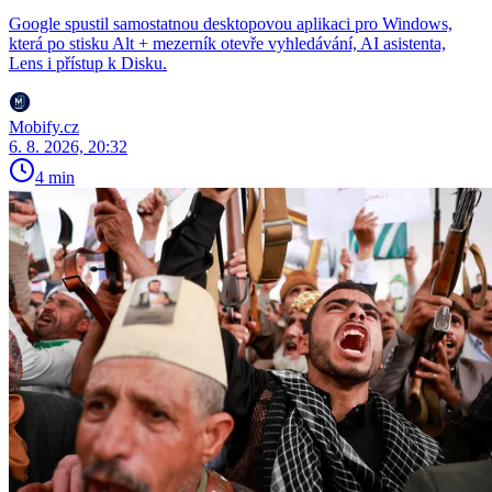
Google spustil samostatnou desktopovou aplikaci pro Windows,
která po stisku Alt + mezerník otevře vyhledávání, AI asistenta,
Lens i přístup k Disku.
Mobify.cz
6. 8. 2026, 20:32
4 min