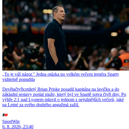
„To je váš názor." Jedna otázka po velkém večeru trenéra Sparty
viditelně popudila
Devětačtyřicetiletý Brian Priske posadil kapitána na lavičku a do
základní sestavy poslal muže, který byl ve Spartě sotva čtyři dny. Po
výhře 2:1 nad Lyonem mluvil o jednom z nejsilnějších večerů, jaké
na Letné za svého druhého angažmá zažil.
SportWin
6. 8. 2026, 23:40