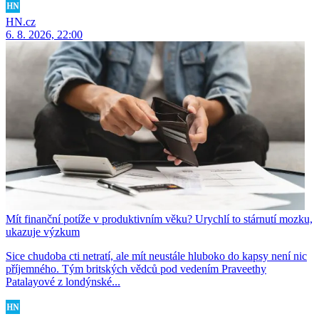
HN.cz
6. 8. 2026, 22:00
Mít finanční potíže v produktivním věku? Urychlí to stárnutí mozku,
ukazuje výzkum
Sice chudoba cti netratí, ale mít neustále hluboko do kapsy není nic
příjemného. Tým britských vědců pod vedením Praveethy
Patalayové z londýnské...