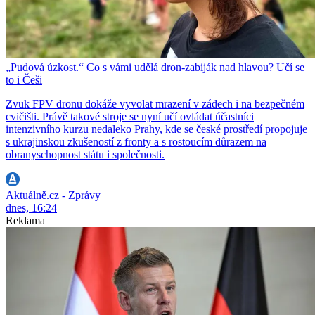
„Pudová úzkost.“ Co s vámi udělá dron-zabiják nad hlavou? Učí se
to i Češi
Zvuk FPV dronu dokáže vyvolat mrazení v zádech i na bezpečném
cvičišti. Právě takové stroje se nyní učí ovládat účastníci
intenzivního kurzu nedaleko Prahy, kde se české prostředí propojuje
s ukrajinskou zkušeností z fronty a s rostoucím důrazem na
obranyschopnost státu i společnosti.
Aktuálně.cz - Zprávy
dnes, 16:24
Reklama