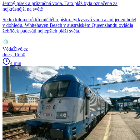
Jemný písek a průzračná voda. Tato pláž byla označena za
nejkrásnější na světě
Sedm kilometrů křemičitého písku, tyrkysová voda a ani jeden hotel
v dohledu. Whitehaven Beach v australském Queenslandu ovládla
žebříček padesáti nejlepších pláží světa.
VědaŽivě.cz
dnes, 16:50
4 min