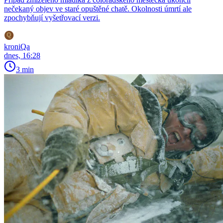
nečekaný objev ve staré opuštěné chatě. Okolnosti úmrtí ale
zpochybňují vyšetřovací verzi.
kroniQa
dnes, 16:28
3 min