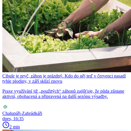
Cibule je pryč, záhon je prázdný. Kdo do něj teď v červenci nasadí
tyhle plodiny, v září sklízí znovu
Praxe využívání již „použitých“ záhonů zajišťuje, že půda zůstane
aktivní, obohacená a připravená na další sezónu výsadby.
Chalupáři-Zahrádkáři
dnes, 16:35
2 min