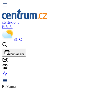
čtvrtek 6. 8.
čt 6. 8.
31°C
Přihlášení
Reklama