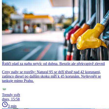
Řidiči platí za naftu nejvíc od dubna. Benzín ale překvapivě zlevnil
Ceny paliv se rozešly: Natural 95 se drží těsně nad 42 korunami,
zatímco diesel po dalším skoku míří k 45 korunám. Nejlevněji se
tankuje mimo Prahu.
Trendy svět
dnes, 15:58
3 min