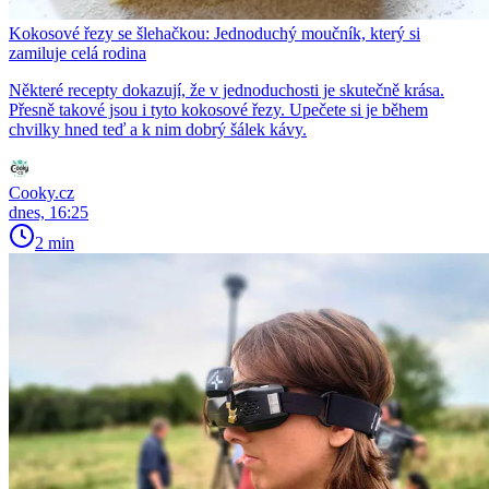
Kokosové řezy se šlehačkou: Jednoduchý moučník, který si
zamiluje celá rodina
Některé recepty dokazují, že v jednoduchosti je skutečně krása.
Přesně takové jsou i tyto kokosové řezy. Upečete si je během
chvilky hned teď a k nim dobrý šálek kávy.
Cooky.cz
dnes, 16:25
2 min