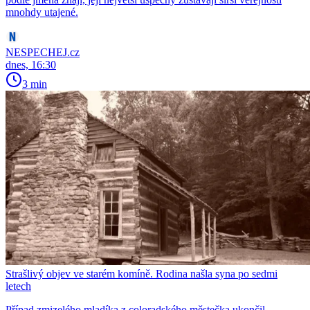
mnohdy utajené.
NESPECHEJ.cz
dnes, 16:30
3 min
Strašlivý objev ve starém komíně. Rodina našla syna po sedmi
letech
Případ zmizelého mladíka z coloradského městečka ukončil