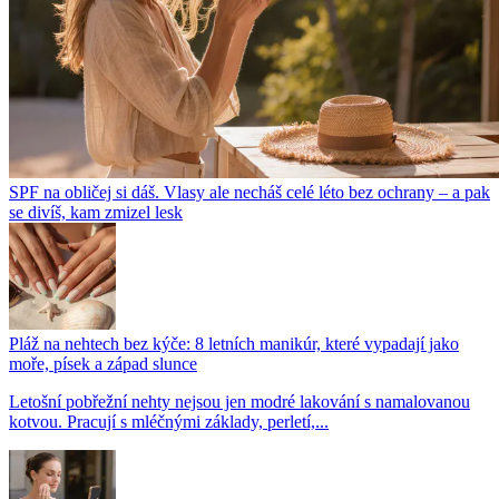
SPF na obličej si dáš. Vlasy ale necháš celé léto bez ochrany – a pak
se divíš, kam zmizel lesk
Pláž na nehtech bez kýče: 8 letních manikúr, které vypadají jako
moře, písek a západ slunce
Letošní pobřežní nehty nejsou jen modré lakování s namalovanou
kotvou. Pracují s mléčnými základy, perletí,...