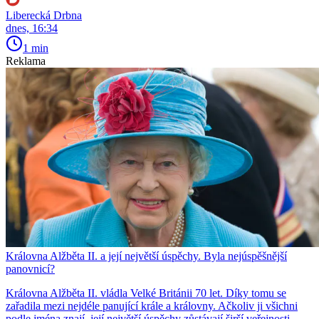
Liberecká Drbna
dnes, 16:34
1 min
Reklama
Královna Alžběta II. a její největší úspěchy. Byla nejúspěšnější
panovnicí?
Královna Alžběta II. vládla Velké Británii 70 let. Díky tomu se
zařadila mezi nejdéle panující krále a královny. Ačkoliv ji všichni
podle jména znají, její největší úspěchy zůstávají širší veřejnosti