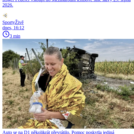
2026.
SportyŽivě
dnes, 16:12
3 min
Auto se na D1 několikrát převrátilo. Pomoc poskytla jediná