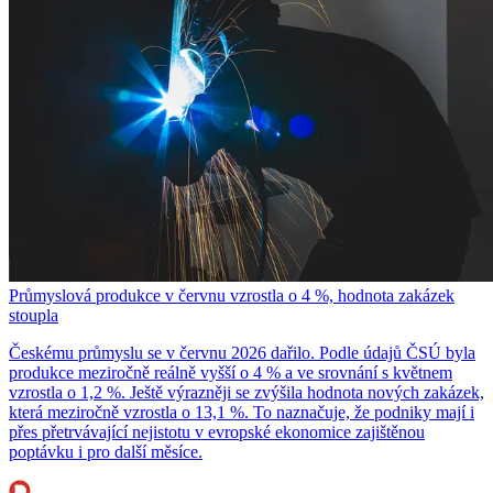
Průmyslová produkce v červnu vzrostla o 4 %, hodnota zakázek
stoupla
Českému průmyslu se v červnu 2026 dařilo. Podle údajů ČSÚ byla
produkce meziročně reálně vyšší o 4 % a ve srovnání s květnem
vzrostla o 1,2 %. Ještě výrazněji se zvýšila hodnota nových zakázek,
která meziročně vzrostla o 13,1 %. To naznačuje, že podniky mají i
přes přetrvávající nejistotu v evropské ekonomice zajištěnou
poptávku i pro další měsíce.