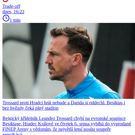
Trade-off
dnes, 16:22
1 min
Trossard proti Hradci hrát nebude a Darida si oddechl. Beşiktaş i
bez hvězdy čeká plný stadion
Belgický křídelník Leandro Trossard chybí na evropské soupisce
Beşiktaşe. Hradec Králové ve čtvrtek 6. srpna vybíhá do vyprodané
FINEP Areny s vědomím, že největší letní posilu soupeře
nepotkává.