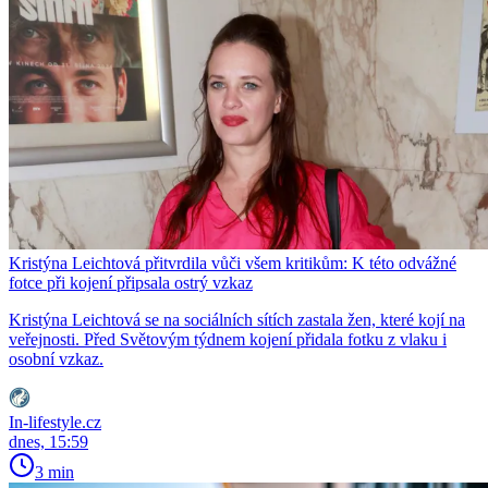
Kristýna Leichtová přitvrdila vůči všem kritikům: K této odvážné
fotce při kojení připsala ostrý vzkaz
Kristýna Leichtová se na sociálních sítích zastala žen, které kojí na
veřejnosti. Před Světovým týdnem kojení přidala fotku z vlaku i
osobní vzkaz.
In-lifestyle.cz
dnes, 15:59
3 min