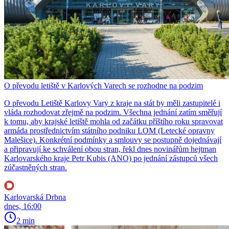
O převodu letiště v Karlových Varech se rozhodne na podzim
O převodu Letiště Karlovy Vary z kraje na stát by měli zastupitelé i
vláda rozhodovat zřejmě na podzim. Všechna jednání zatím směřují
k tomu, aby krajské letiště mohla od začátku příštího roku spravovat
armáda prostřednictvím státního podniku LOM (Letecké opravny
Malešice). Konkrétní podmínky a smlouvy se postupně dojednávají
a připravují ke schválení obou stran, řekl dnes novinářům hejtman
Karlovarského kraje Petr Kubis (ANO) po jednání zástupců všech
zúčastněných stran.
Karlovarská Drbna
dnes, 16:00
2 min