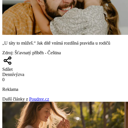
„U táty to můžeš.“ Jak dítě vnímá rozdílná pravidla u rodičů
Zdroj
:
Šťavnatý příběh - Čeština
Sdílet
Denní
výzva
0
Reklama
Další články z
Poudree.cz