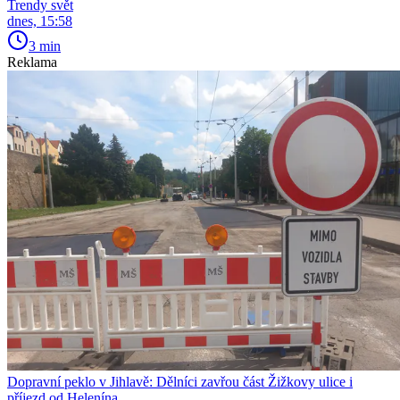
Trendy svět
dnes, 15:58
3 min
Reklama
Dopravní peklo v Jihlavě: Dělníci zavřou část Žižkovy ulice i
příjezd od Helenína