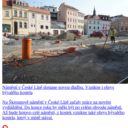
Náměstí v České Lípě dostane novou dlažbu. Vznikne i obrys
bývalého kostela
Na Škroupově náměstí v České Lípě začaly práce na novém
vydláždění. Do konce roku by mělo být po celém obvodu náměstí.
Až bude hotovo celé náměstí, z kostek vznikne také obrys bývalého
kostela, který v místě stával.