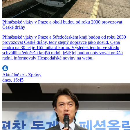
Příměstské vlaky v Praze a okolí budou od roku 2030 provozovat
České dráhy
Příměstské vlaky v Praze a Středočeském kraji budou od roku 2030
provozovat České dráhy, tedy stejný dopravce jako dosud. Cena
tendru na 30 let je 165 miliard korun. Výsledek tendru ve středu
schválili středočeští krajští radní, ještě jej budou potvrzovat pražští
radní, informovaly Hospodářské noviny na webu.
Aktuálně.cz - Zprávy
dnes, 16:45