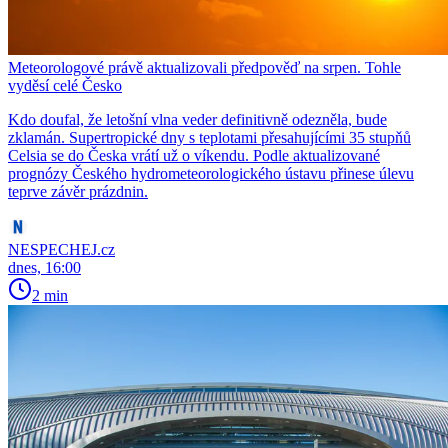
Meteorologové právě aktualizovali předpověď na srpen. Tohle
vyděsí celé Česko
Kdo doufal, že letošní vlna veder definitivně odezněla, bude
zklamán. Supertropické dny s teplotami přesahujícími 35 stupňů
Celsia se do Česka vrátí už o víkendu. Podle aktualizované
prognózy Českého hydrometeorologického ústavu přinese úlevu
teprve závěr prázdnin.
NESPECHEJ.cz
dnes, 16:00
2 min