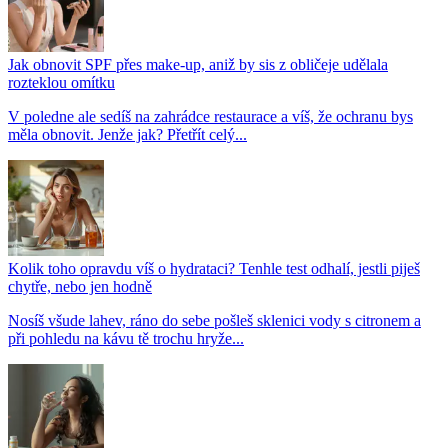
Jak obnovit SPF přes make-up, aniž by sis z obličeje udělala
rozteklou omítku
V poledne ale sedíš na zahrádce restaurace a víš, že ochranu bys
měla obnovit. Jenže jak? Přetřít celý...
Kolik toho opravdu víš o hydrataci? Tenhle test odhalí, jestli piješ
chytře, nebo jen hodně
Nosíš všude lahev, ráno do sebe pošleš sklenici vody s citronem a
při pohledu na kávu tě trochu hryže...