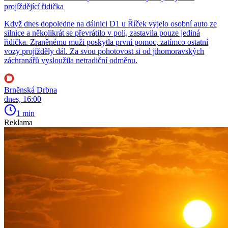
projíždějící řidička
Když dnes dopoledne na dálnici D1 u Říček vyjelo osobní auto ze
silnice a několikrát se převrátilo v poli, zastavila pouze jediná
řidička. Zraněnému muži poskytla první pomoc, zatímco ostatní
vozy projížděly dál. Za svou pohotovost si od jihomoravských
záchranářů vysloužila netradiční odměnu.
Brněnská Drbna
dnes, 16:00
1 min
Reklama