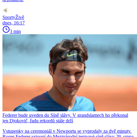
SportyŽivě
dnes, 16:17
3 min
Federer bude uveden do Síně slávy. V grandslamech ho překonal
jen Djokovič, řadu rekordů stále drží
Vstupenky na ceremoniál v Newportu se vyprodaly za dvě minuty.
Roger Federer vstoupí do Mezinárodní tenisové síně slávy 29. srpna