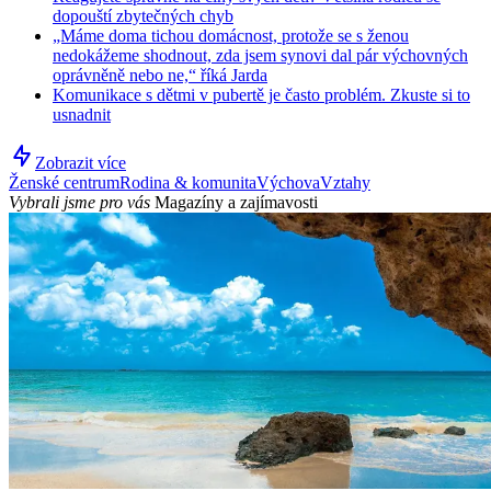
dopouští zbytečných chyb
„Máme doma tichou domácnost, protože se s ženou
nedokážeme shodnout, zda jsem synovi dal pár výchovných
oprávněně nebo ne,“ říká Jarda
Komunikace s dětmi v pubertě je často problém. Zkuste si to
usnadnit
Zobrazit více
Ženské centrum
Rodina & komunita
Výchova
Vztahy
Vybrali jsme pro vás
Magazíny a zajímavosti