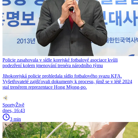
Policie zasahovala v sídle korejské fotbalové asociace kvůli
podezření kolem jmenování trenéra národního týmu
Jihokorejská policie prohledala sídlo fotbalového svazu KFA.
Vyšetřovatelé zajišťovali dokumenty k procesu, jímž se v létě 2024
stal trenérem reprezentace Hong Mjong-po.
SportyŽivě
dnes, 16:43
3 min