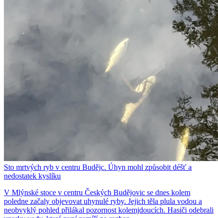
Sto mrtvých ryb v centru Budějc. Úhyn mohl způsobit déšť a
nedostatek kyslíku
V Mlýnské stoce v centru Českých Budějovic se dnes kolem
poledne začaly objevovat uhynulé ryby. Jejich těla plula vodou a
neobvyklý pohled přilákal pozornost kolemjdoucích. Hasiči odebrali