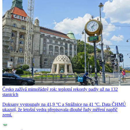
Česko zažívá mimořádný rok: teplotní rekordy padly už na 132
stanicích
Doksany vystoupaly na 41,9 °C a Strážnice na 41 °C. Data ČHMÚ
ukazují, že letošní vedra přepisovala dlouhé řady měření napříč
zemí.