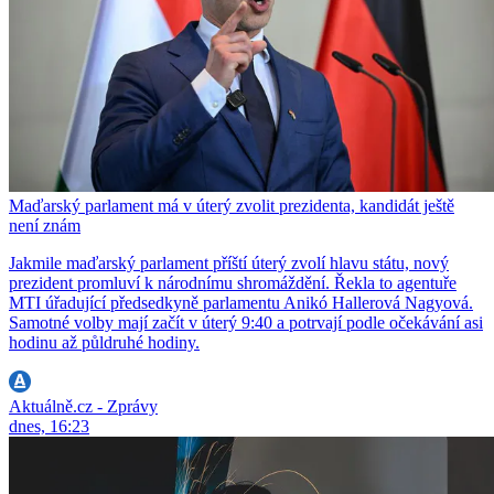
Maďarský parlament má v úterý zvolit prezidenta, kandidát ještě
není znám
Jakmile maďarský parlament příští úterý zvolí hlavu státu, nový
prezident promluví k národnímu shromáždění. Řekla to agentuře
MTI úřadující předsedkyně parlamentu Anikó Hallerová Nagyová.
Samotné volby mají začít v úterý 9:40 a potrvají podle očekávání asi
hodinu až půldruhé hodiny.
Aktuálně.cz - Zprávy
dnes, 16:23