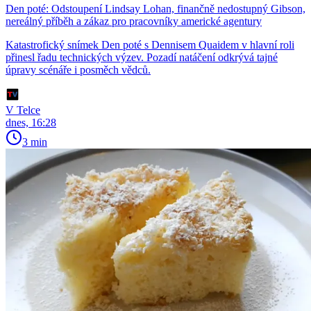
Den poté: Odstoupení Lindsay Lohan, finančně nedostupný Gibson,
nereálný příběh a zákaz pro pracovníky americké agentury
Katastrofický snímek Den poté s Dennisem Quaidem v hlavní roli
přinesl řadu technických výzev. Pozadí natáčení odkrývá tajné
úpravy scénáře i posměch vědců.
V Telce
dnes, 16:28
3 min