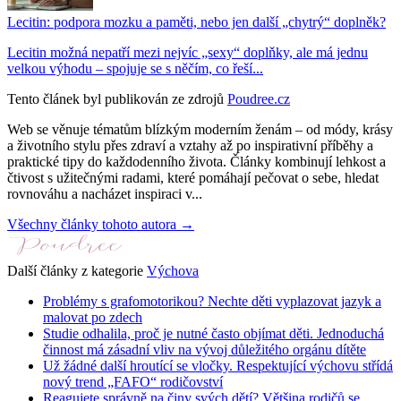
Lecitin: podpora mozku a paměti, nebo jen další „chytrý“ doplněk?
Lecitin možná nepatří mezi nejvíc „sexy“ doplňky, ale má jednu
velkou výhodu – spojuje se s něčím, co řeší...
Tento článek byl publikován ze zdrojů
Poudree.cz
Web se věnuje tématům blízkým moderním ženám – od módy, krásy
a životního stylu přes zdraví a vztahy až po inspirativní příběhy a
praktické tipy do každodenního života. Články kombinují lehkost a
čtivost s užitečnými radami, které pomáhají pečovat o sebe, hledat
rovnováhu a nacházet inspiraci v...
Všechny články tohoto autora →
Další články z kategorie
Výchova
Problémy s grafomotorikou? Nechte děti vyplazovat jazyk a
malovat po zdech
Studie odhalila, proč je nutné často objímat děti. Jednoduchá
činnost má zásadní vliv na vývoj důležitého orgánu dítěte
Už žádné další hroutící se vločky. Respektující výchovu střídá
nový trend „FAFO“ rodičovství
Reagujete správně na činy svých dětí? Většina rodičů se