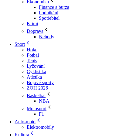
Ekonomika
Finance a burza
Podnikání
Spotřebitel
Krimi
Doprava
Nehody
Sport
Hokej
Fotbal
Tenis
Lyžování
Cyklistika
Atletika
Bojové sporty
ZOH 2026
Basketbal
NBA
Motosport
F1
Auto-moto
Elektromobily
Kultura