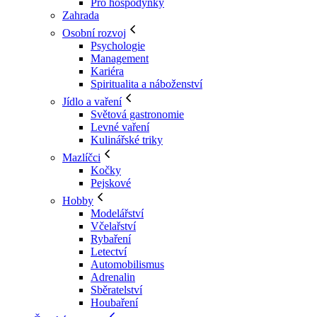
Pro hospodyňky
Zahrada
Osobní rozvoj
Psychologie
Management
Kariéra
Spiritualita a náboženství
Jídlo a vaření
Světová gastronomie
Levné vaření
Kulinářské triky
Mazlíčci
Kočky
Pejskové
Hobby
Modelářství
Včelařství
Rybaření
Letectví
Automobilismus
Adrenalin
Sběratelství
Houbaření