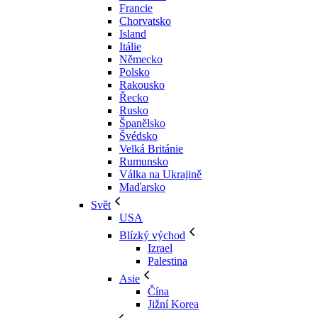
Francie
Chorvatsko
Island
Itálie
Německo
Polsko
Rakousko
Řecko
Rusko
Španělsko
Švédsko
Velká Británie
Rumunsko
Válka na Ukrajině
Maďarsko
Svět
USA
Blízký východ
Izrael
Palestina
Asie
Čína
Jižní Korea