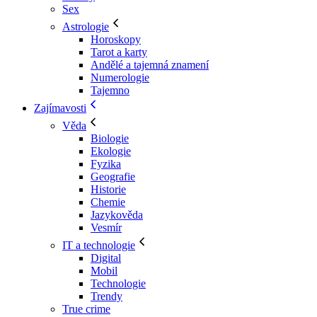
Sex
Astrologie
Horoskopy
Tarot a karty
Andělé a tajemná znamení
Numerologie
Tajemno
Zajímavosti
Věda
Biologie
Ekologie
Fyzika
Geografie
Historie
Chemie
Jazykověda
Vesmír
IT a technologie
Digital
Mobil
Technologie
Trendy
True crime