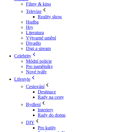
Filmy & kino
Televize
Reality show
Hudba
Hry
Literatura
Výtvarné umění
Divadlo
Digi a stream
Celebrity
Módní policie
Pro pamětníky
Nové tváře
Lifestyle
Cestování
Destinace
Rady na cesty
Bydlení
Interiery
Rady do domu
DIY
Pro kutily