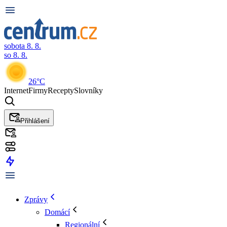
sobota 8. 8.
so 8. 8.
26°C
Internet
Firmy
Recepty
Slovníky
Přihlášení
Zprávy
Domácí
Regionální