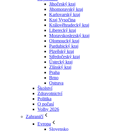
Jihočeský kraj
Jihomoravský kraj
Karlovarský kraj
Kraj Vysočina
Králověhradecký kraj
Liberecký kraj
Moravskoslezský kraj
Olomoucký kraj
Pardubický kraj
Plzeňský kraj
Středočeský kraj
Ústecký kraj
Zlínský kraj
Praha
Brno
Ostrava
Školství
Zdravotnictví
Politika
O počasí
Volby 2026
Zahraničí
Evropa
Slovensko