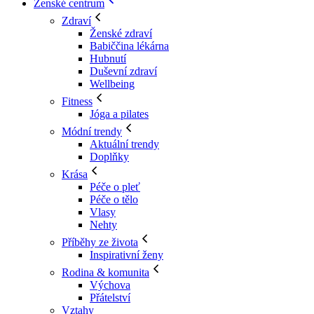
Ženské centrum
Zdraví
Ženské zdraví
Babiččina lékárna
Hubnutí
Duševní zdraví
Wellbeing
Fitness
Jóga a pilates
Módní trendy
Aktuální trendy
Doplňky
Krása
Péče o pleť
Péče o tělo
Vlasy
Nehty
Příběhy ze života
Inspirativní ženy
Rodina & komunita
Výchova
Přátelství
Vztahy