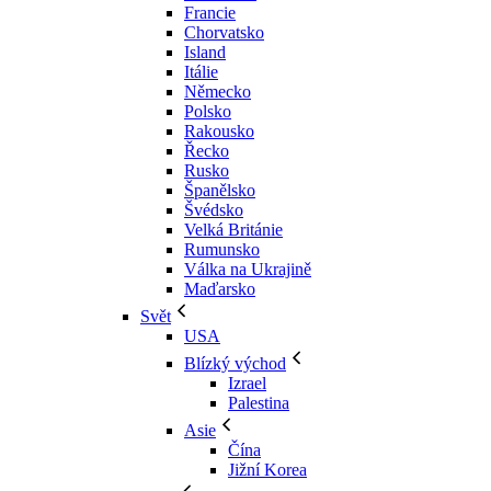
Francie
Chorvatsko
Island
Itálie
Německo
Polsko
Rakousko
Řecko
Rusko
Španělsko
Švédsko
Velká Británie
Rumunsko
Válka na Ukrajině
Maďarsko
Svět
USA
Blízký východ
Izrael
Palestina
Asie
Čína
Jižní Korea