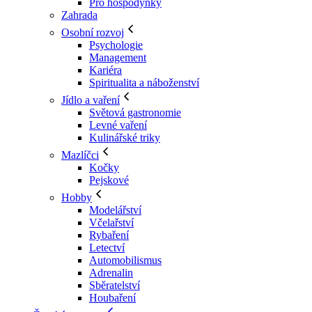
Pro hospodyňky
Zahrada
Osobní rozvoj
Psychologie
Management
Kariéra
Spiritualita a náboženství
Jídlo a vaření
Světová gastronomie
Levné vaření
Kulinářské triky
Mazlíčci
Kočky
Pejskové
Hobby
Modelářství
Včelařství
Rybaření
Letectví
Automobilismus
Adrenalin
Sběratelství
Houbaření