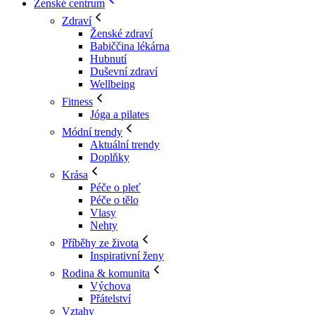
Ženské centrum
Zdraví
Ženské zdraví
Babiččina lékárna
Hubnutí
Duševní zdraví
Wellbeing
Fitness
Jóga a pilates
Módní trendy
Aktuální trendy
Doplňky
Krása
Péče o pleť
Péče o tělo
Vlasy
Nehty
Příběhy ze života
Inspirativní ženy
Rodina & komunita
Výchova
Přátelství
Vztahy