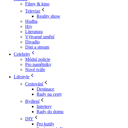
Filmy & kino
Televize
Reality show
Hudba
Hry
Literatura
Výtvarné umění
Divadlo
Digi a stream
Celebrity
Módní policie
Pro pamětníky
Nové tváře
Lifestyle
Cestování
Destinace
Rady na cesty
Bydlení
Interiery
Rady do domu
DIY
Pro kutily