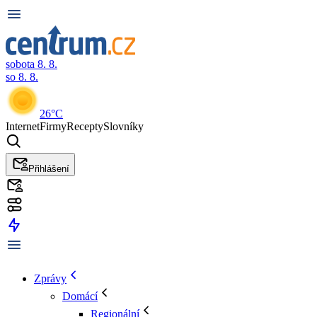
sobota 8. 8.
so 8. 8.
26°C
Internet
Firmy
Recepty
Slovníky
Přihlášení
Zprávy
Domácí
Regionální