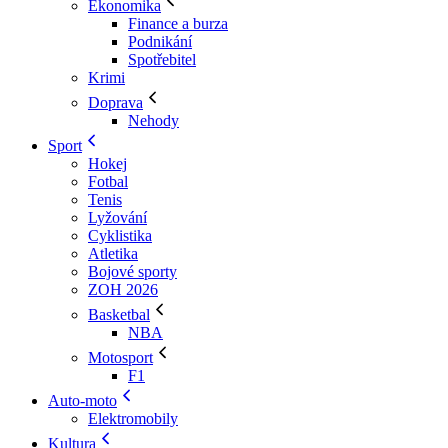
Ekonomika
Finance a burza
Podnikání
Spotřebitel
Krimi
Doprava
Nehody
Sport
Hokej
Fotbal
Tenis
Lyžování
Cyklistika
Atletika
Bojové sporty
ZOH 2026
Basketbal
NBA
Motosport
F1
Auto-moto
Elektromobily
Kultura