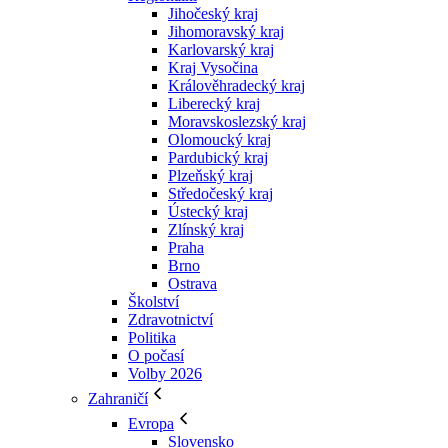
Jihočeský kraj
Jihomoravský kraj
Karlovarský kraj
Kraj Vysočina
Králověhradecký kraj
Liberecký kraj
Moravskoslezský kraj
Olomoucký kraj
Pardubický kraj
Plzeňský kraj
Středočeský kraj
Ústecký kraj
Zlínský kraj
Praha
Brno
Ostrava
Školství
Zdravotnictví
Politika
O počasí
Volby 2026
Zahraničí
Evropa
Slovensko