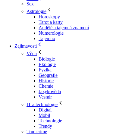
Sex
Astrologie
Horoskopy
Tarot a karty
Andělé a tajemná znamení
Numerologie
Tajemno
Zajímavosti
Věda
Biologie
Ekologie
Fyzika
Geografie
Historie
Chemie
Jazykověda
Vesmír
IT a technologie
Digital
Mobil
Technologie
Trendy
True crime