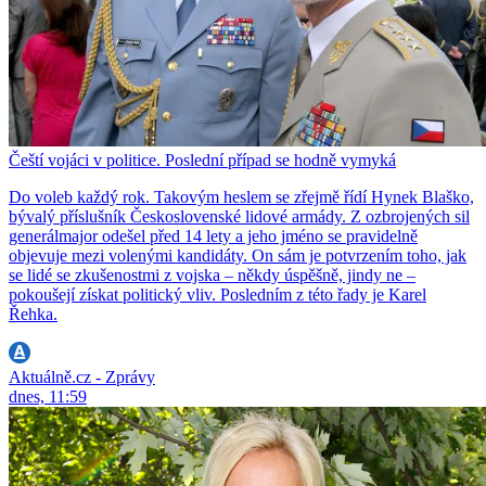
Čeští vojáci v politice. Poslední případ se hodně vymyká
Do voleb každý rok. Takovým heslem se zřejmě řídí Hynek Blaško,
bývalý příslušník Československé lidové armády. Z ozbrojených sil
generálmajor odešel před 14 lety a jeho jméno se pravidelně
objevuje mezi volenými kandidáty. On sám je potvrzením toho, jak
se lidé se zkušenostmi z vojska – někdy úspěšně, jindy ne –
pokoušejí získat politický vliv. Posledním z této řady je Karel
Řehka.
Aktuálně.cz - Zprávy
dnes, 11:59