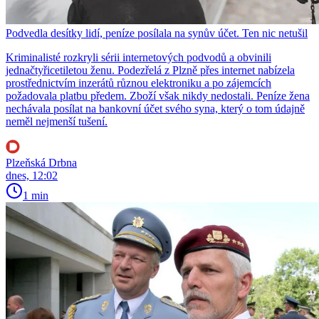
Podvedla desítky lidí, peníze posílala na synův účet. Ten nic netušil
Kriminalisté rozkryli sérii internetových podvodů a obvinili
jednačtyřicetiletou ženu. Podezřelá z Plzně přes internet nabízela
prostřednictvím inzerátů různou elektroniku a po zájemcích
požadovala platbu předem. Zboží však nikdy nedostali. Peníze žena
nechávala posílat na bankovní účet svého syna, který o tom údajně
neměl nejmenší tušení.
Plzeňská Drbna
dnes, 12:02
1 min