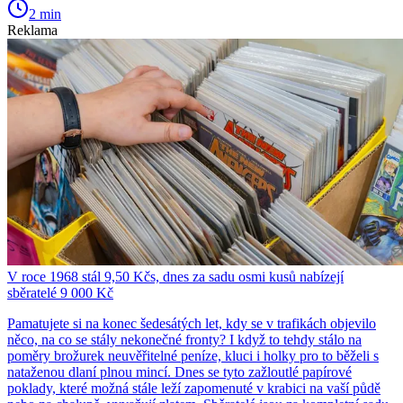
2 min
Reklama
V roce 1968 stál 9,50 Kčs, dnes za sadu osmi kusů nabízejí
sběratelé 9 000 Kč
Pamatujete si na konec šedesátých let, kdy se v trafikách objevilo
něco, na co se stály nekonečné fronty? I když to tehdy stálo na
poměry brožurek neuvěřitelné peníze, kluci i holky pro to běželi s
nataženou dlaní plnou mincí. Dnes se tyto zažloutlé papírové
poklady, které možná stále leží zapomenuté v krabici na vaší půdě