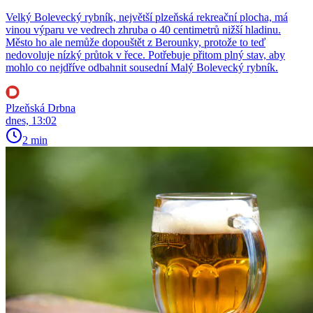
Velký Bolevecký rybník, největší plzeňská rekreační plocha, má
vinou výparu ve vedrech zhruba o 40 centimetrů nižší hladinu.
Město ho ale nemůže dopouštět z Berounky, protože to teď
nedovoluje nízký průtok v řece. Potřebuje přitom plný stav, aby
mohlo co nejdříve odbahnit sousední Malý Bolevecký rybník.
Plzeňská Drbna
dnes, 13:02
2 min