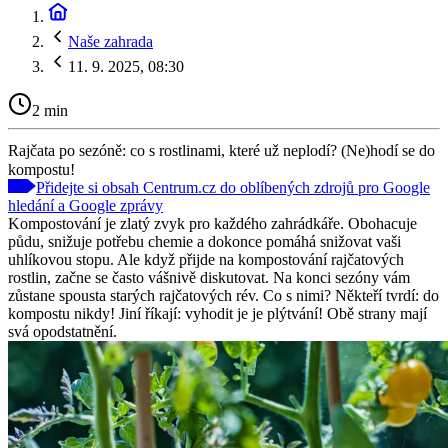
Naše zahrada
11. 9. 2025, 08:30
2 min
Rajčata po sezóně: co s rostlinami, které už neplodí? (Ne)hodí se do
kompostu!
Přidejte si obsah Centrum.cz do oblíbených zdrojů pro Google
hledání a Google zprávy
Kompostování je zlatý zvyk pro každého zahrádkáře. Obohacuje
půdu, snižuje potřebu chemie a dokonce pomáhá snižovat vaši
uhlíkovou stopu. Ale když přijde na kompostování rajčatových
rostlin, začne se často vášnivě diskutovat. Na konci sezóny vám
zůstane spousta starých rajčatových rév. Co s nimi? Někteří tvrdí: do
kompostu nikdy! Jiní říkají: vyhodit je je plýtvání! Obě strany mají
svá opodstatnění.