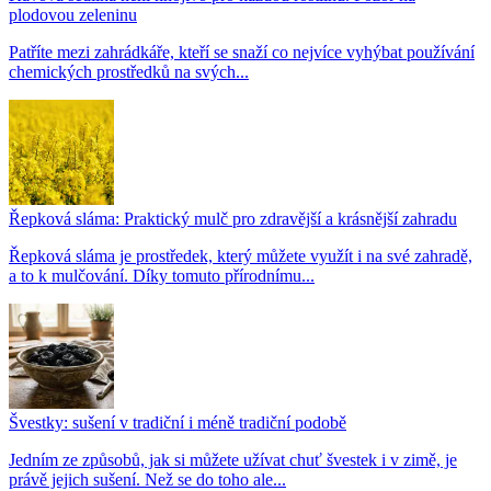
plodovou zeleninu
Patříte mezi zahrádkáře, kteří se snaží co nejvíce vyhýbat používání
chemických prostředků na svých...
Řepková sláma: Praktický mulč pro zdravější a krásnější zahradu
Řepková sláma je prostředek, který můžete využít i na své zahradě,
a to k mulčování. Díky tomuto přírodnímu...
Švestky: sušení v tradiční i méně tradiční podobě
Jedním ze způsobů, jak si můžete užívat chuť švestek i v zimě, je
právě jejich sušení. Než se do toho ale...