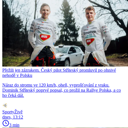
Přežili jen zázrakem. Český pilot Stříteský promluvil po ohnivé
nehodě v Polsku
Náraz do stromu ve 120 km/h, oheň, vyprošťování z vraku.
Dominik Stříteský poprvé popsal, co prožil na Rallye Polska, a co
ho čeká dál.
SportyŽivě
dnes, 13:12
3 min