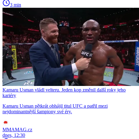
3 min
Kamaru Usman vládl velteru. Jeden kop změnil další roky jeho
kariéry
Kamaru Usman pětkrát obhájil titul UFC a patřil mezi
nejdominantnější šampiony své éry.
MMAMAG.cz
dnes, 12:30