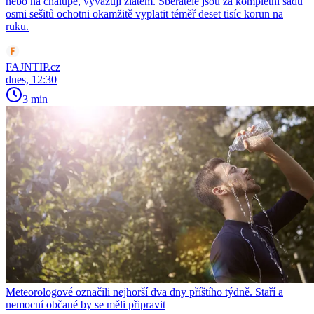
nebo na chalupě, vyvažují zlatem. Sběratelé jsou za kompletní sadu
osmi sešitů ochotni okamžitě vyplatit téměř deset tisíc korun na
ruku.
FAJNTIP.cz
dnes, 12:30
3 min
Meteorologové označili nejhorší dva dny příštího týdně. Staří a
nemocní občané by se měli připravit