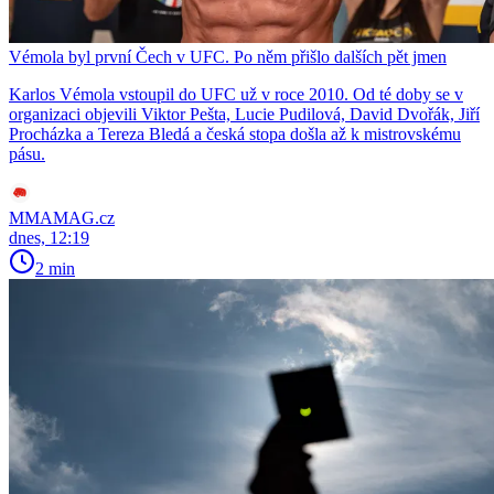
Vémola byl první Čech v UFC. Po něm přišlo dalších pět jmen
Karlos Vémola vstoupil do UFC už v roce 2010. Od té doby se v
organizaci objevili Viktor Pešta, Lucie Pudilová, David Dvořák, Jiří
Procházka a Tereza Bledá a česká stopa došla až k mistrovskému
pásu.
MMAMAG.cz
dnes, 12:19
2 min