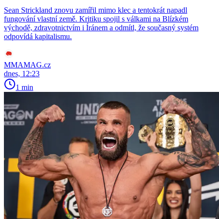
Sean Strickland znovu zamířil mimo klec a tentokrát napadl
fungování vlastní země. Kritiku spojil s válkami na Blízkém
východě, zdravotnictvím i Íránem a odmítl, že současný systém
odpovídá kapitalismu.
MMAMAG.cz
dnes, 12:23
1 min