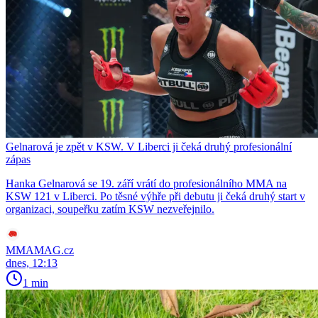
Gelnarová je zpět v KSW. V Liberci ji čeká druhý profesionální
zápas
Hanka Gelnarová se 19. září vrátí do profesionálního MMA na
KSW 121 v Liberci. Po těsné výhře při debutu ji čeká druhý start v
organizaci, soupeřku zatím KSW nezveřejnilo.
MMAMAG.cz
dnes, 12:13
1 min