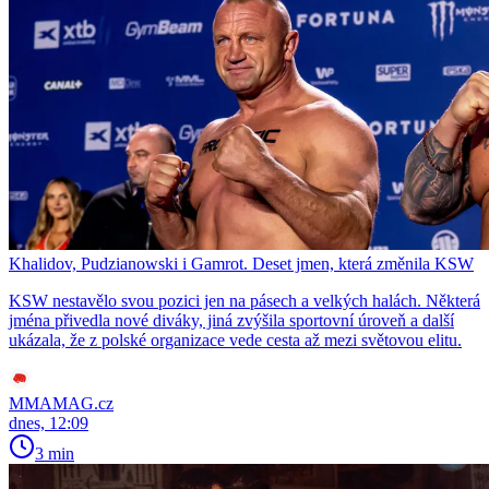
Khalidov, Pudzianowski i Gamrot. Deset jmen, která změnila KSW
KSW nestavělo svou pozici jen na pásech a velkých halách. Některá
jména přivedla nové diváky, jiná zvýšila sportovní úroveň a další
ukázala, že z polské organizace vede cesta až mezi světovou elitu.
MMAMAG.cz
dnes, 12:09
3 min