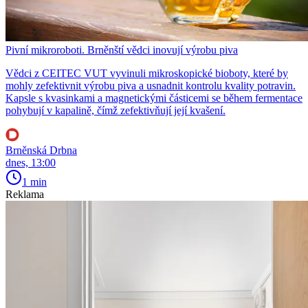
Pivní mikroroboti. Brněnští vědci inovují výrobu piva
Vědci z CEITEC VUT vyvinuli mikroskopické bioboty, které by
mohly zefektivnit výrobu piva a usnadnit kontrolu kvality potravin.
Kapsle s kvasinkami a magnetickými částicemi se během fermentace
pohybují v kapalině, čímž zefektivňují její kvašení.
Brněnská Drbna
dnes, 13:00
1 min
Reklama