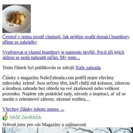
Čerstvé v srpnu prostě chutnají. Jak nejlépe uvařit domácí brambory
přímo ze zahrádky
Vypěstovat si vlastní brambory je naprosto skvělé. Pocit při jejich
sklizni se nedá nahradit ničím. My jsme...
Tento článek byl publikován ze zdrojů
Naše zahrada
Články z magazínu NašeZahrada.com potěší nejen všechny
milovníky zeleně. Jsou určeny těm, kteří chtějí mít krásnou, zdravou
a úrodnou zahradu bez ohledu na své zkušenosti nebo velikost
pozemku. Najdete zde praktické rady, návody a inspiraci, ať už se
staráte o zeleninové záhony, okrasné rostliny,...
Všechny články tohoto autora →
Vybrali jsme pro vás
Magazíny a zajímavosti