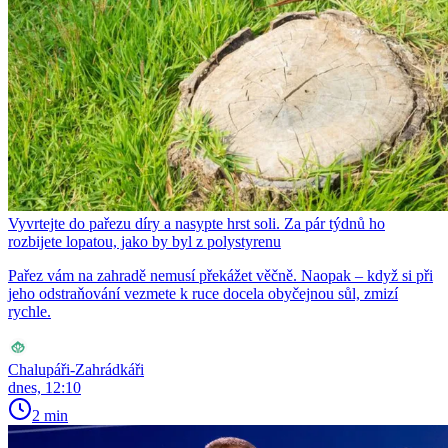
Vyvrtejte do pařezu díry a nasypte hrst soli. Za pár týdnů ho
rozbijete lopatou, jako by byl z polystyrenu
Pařez vám na zahradě nemusí překážet věčně. Naopak – když si při
jeho odstraňování vezmete k ruce docela obyčejnou sůl, zmizí
rychle.
Chalupáři-Zahrádkáři
dnes, 12:10
2 min