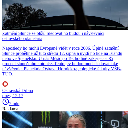
Zatmění Slunce se blíží. Sledovat ho budou i návštěvníci
ostravského planetária
Naposledy ho mohli Evropané vidět v roce 2006. Úplné zatmění
Slunce proběhne už tuto středu 12. srpna a uvidí ho lidé na Islandu
nebo ve Španělsku. U nás Měsíc po 19. hodině zakryje asi 85
procent slunečního kotouče. Tento jev budou moci sledovat také
návštěvníci Planetária Ostrava Hornicko-geologické fakulty VŠB-
TUO.
Ostravská Drbna
dnes, 12:17
2 min
Reklama