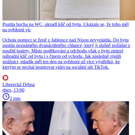
Pustila hocha na WC, ukradl klíč od bytu. Ukázalo se, že toho měl
na svědomí víc
Ochota pomoci se ženě z Jablonce nad Nisou nevyplatila. Do bytu
pustila neznámého dvanáctiletého chlapce, který ji slušně požádal o
použití toalety. Místo poděkování a odchodu však z bytu zmizel
náhradní klíč od bytu i s čipem od vchodu. Jak následně zjistili
strážníci, mladík měl ten den na svědomí už více výstřelků, ke
kterým se nechal inspirovat videi na sociální síti TikTok.
Liberecká Drbna
dnes, 13:00
2 min