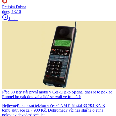
Pražská Drbna
dnes, 13:10
1 min
Před 30 lety stál první mobil v Česku jako ojetina, dnes je to poklad.
Eurotel ho pak dotoval a lidé se rvali ve frontách
Nejlevnější kapesní telefon v české NMT síti stál 33 794 Kč. K
tomu aktivace za 7 900 Kč. Dohromady víc než slušná ojetina
poloviny devadesátých let.