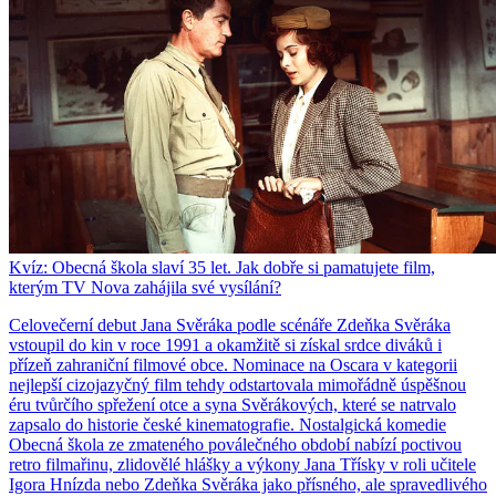
Kvíz: Obecná škola slaví 35 let. Jak dobře si pamatujete film,
kterým TV Nova zahájila své vysílání?
Celovečerní debut Jana Svěráka podle scénáře Zdeňka Svěráka
vstoupil do kin v roce 1991 a okamžitě si získal srdce diváků i
přízeň zahraniční filmové obce. Nominace na Oscara v kategorii
nejlepší cizojazyčný film tehdy odstartovala mimořádně úspěšnou
éru tvůrčího spřežení otce a syna Svěrákových, které se natrvalo
zapsalo do historie české kinematografie. Nostalgická komedie
Obecná škola ze zmateného poválečného období nabízí poctivou
retro filmařinu, zlidovělé hlášky a výkony Jana Třísky v roli učitele
Igora Hnízda nebo Zdeňka Svěráka jako přísného, ale spravedlivého