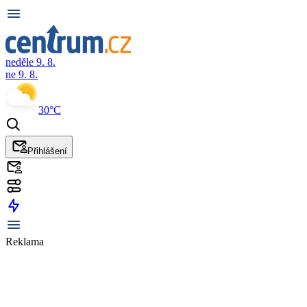
neděle 9. 8.
ne 9. 8.
30°C
Přihlášení
Reklama