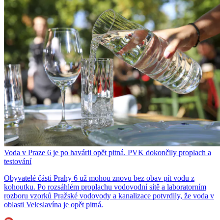
Voda v Praze 6 je po havárii opět pitná. PVK dokončily proplach a
testování
Obyvatelé části Prahy 6 už mohou znovu bez obav pít vodu z
kohoutku. Po rozsáhlém proplachu vodovodní sítě a laboratorním
rozboru vzorků Pražské vodovody a kanalizace potvrdily, že voda v
oblasti Veleslavína je opět pitná.