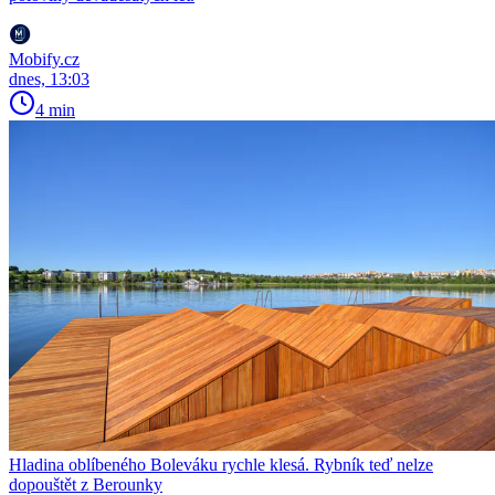
Mobify.cz
dnes, 13:03
4 min
Hladina oblíbeného Boleváku rychle klesá. Rybník teď nelze
dopouštět z Berounky