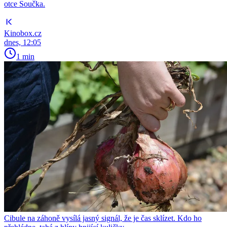
otce Součka.
Kinobox.cz
dnes, 12:05
1 min
Cibule na záhoně vysílá jasný signál, že je čas sklízet. Kdo ho