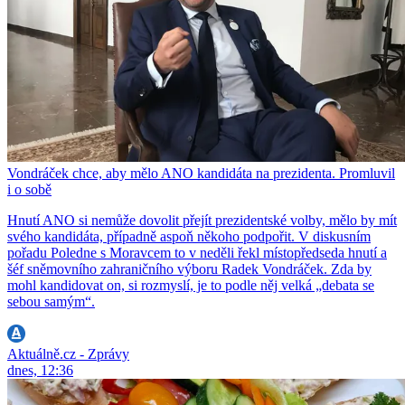
Vondráček chce, aby mělo ANO kandidáta na prezidenta. Promluvil
i o sobě
Hnutí ANO si nemůže dovolit přejít prezidentské volby, mělo by mít
svého kandidáta, případně aspoň někoho podpořit. V diskusním
pořadu Poledne s Moravcem to v neděli řekl místopředseda hnutí a
šéf sněmovního zahraničního výboru Radek Vondráček. Zda by
mohl kandidovat on, si rozmyslí, je to podle něj velká „debata se
sebou samým“.
Aktuálně.cz - Zprávy
dnes, 12:36