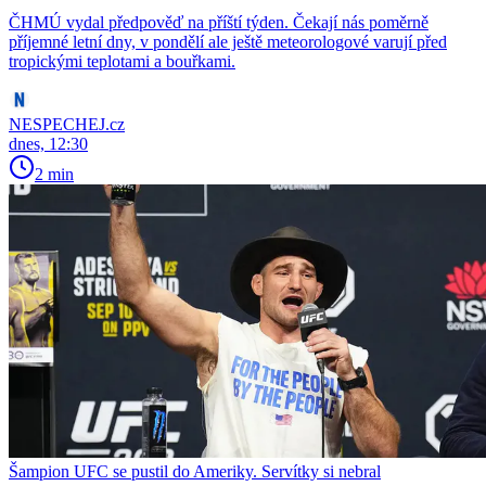
ČHMÚ vydal předpověď na příští týden. Čekají nás poměrně
příjemné letní dny, v pondělí ale ještě meteorologové varují před
tropickými teplotami a bouřkami.
NESPECHEJ.cz
dnes, 12:30
2 min
Šampion UFC se pustil do Ameriky. Servítky si nebral