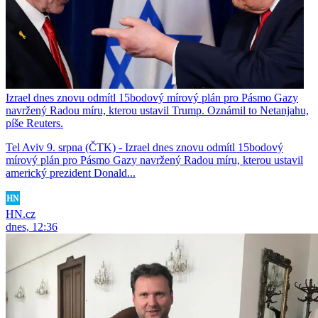
Izrael dnes znovu odmítl 15bodový mírový plán pro Pásmo Gazy
navržený Radou míru, kterou ustavil Trump. Oznámil to Netanjahu,
píše Reuters.
Tel Aviv 9. srpna (ČTK) - Izrael dnes znovu odmítl 15bodový
mírový plán pro Pásmo Gazy navržený Radou míru, kterou ustavil
americký prezident Donald...
HN.cz
dnes, 12:36