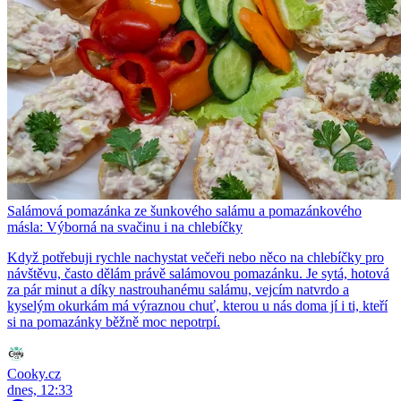
Salámová pomazánka ze šunkového salámu a pomazánkového
másla: Výborná na svačinu i na chlebíčky
Když potřebuji rychle nachystat večeři nebo něco na chlebíčky pro
návštěvu, často dělám právě salámovou pomazánku. Je sytá, hotová
za pár minut a díky nastrouhanému salámu, vejcím natvrdo a
kyselým okurkám má výraznou chuť, kterou u nás doma jí i ti, kteří
si na pomazánky běžně moc nepotrpí.
Cooky.cz
dnes, 12:33