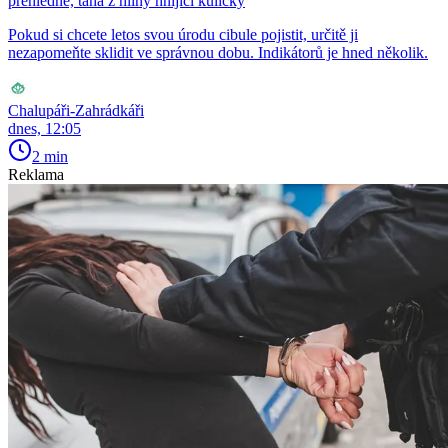
přehlédne, tahá z hlíny hnijící kuličky
Pokud si chcete letos svou úrodu cibule pojistit, určitě ji
nezapomeňte sklidit ve správnou dobu. Indikátorů je hned několik.
Chalupáři-Zahrádkáři
dnes, 12:05
2 min
Reklama