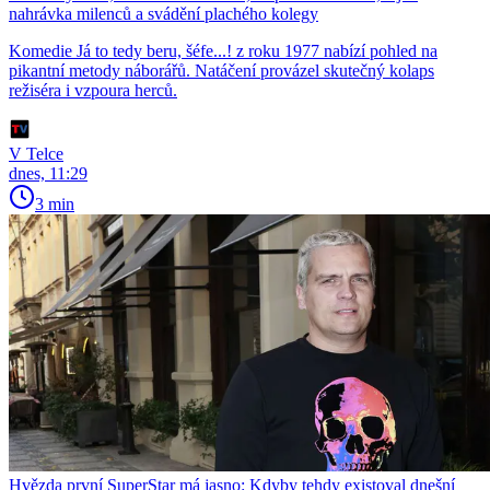
nahrávka milenců a svádění plachého kolegy
Komedie Já to tedy beru, šéfe...! z roku 1977 nabízí pohled na
pikantní metody náborářů. Natáčení provázel skutečný kolaps
režiséra i vzpoura herců.
V Telce
dnes, 11:29
3 min
Hvězda první SuperStar má jasno: Kdyby tehdy existoval dnešní