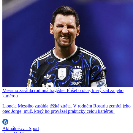
Messiho zasáhla rodinná tragédie. Přišel o otce, který stál za jeho
kariérou
Lionela Messiho zasáhla těžká ztráta. V rodném Rosariu zemřel jeho
otec Jorge, muž, který ho provázel prakticky celou kariérou.
Aktuálně.cz - Sport