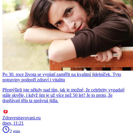
Po 30. roce života se vyplatí zaměřit na kvalitní jídelníček. Tyto
potraviny podpoří zdraví i vitalitu
Přemýšleli jste někdy nad tím, jak je možné, že celebrity vypadají
stále skvěle, i když jim je už více než 50 let? Je to proto, že
dopřávají tělu ta správná jídla.
Zdravestravovani.eu
dnes, 11:21
2 min