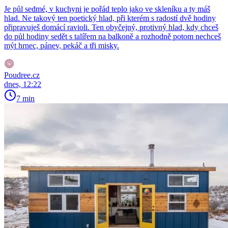
Je půl sedmé, v kuchyni je pořád teplo jako ve skleníku a ty máš
hlad. Ne takový ten poetický hlad, při kterém s radostí dvě hodiny
připravuješ domácí ravioli. Ten obyčejný, protivný hlad, kdy chceš
do půl hodiny sedět s talířem na balkoně a rozhodně potom nechceš
mýt hrnec, pánev, pekáč a tři misky.
Poudree.cz
dnes, 12:22
7 min