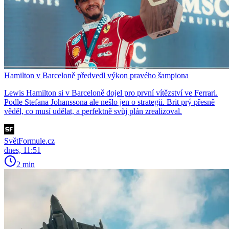
Hamilton v Barceloně předvedl výkon pravého šampiona
Lewis Hamilton si v Barceloně dojel pro první vítězství ve Ferrari.
Podle Stefana Johanssona ale nešlo jen o strategii. Brit prý přesně
věděl, co musí udělat, a perfektně svůj plán zrealizoval.
SvětFormule.cz
dnes, 11:51
2 min