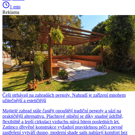
1 min
Reklama
Češi strhávají na zahradách pergoly. Nahradí je zařízení mnohem
užitečnější a estetičtější
Majitelé zahrad stále častěji opouštějí tradiční pergoly a sází na
praktičtější alternativu. Plachtové stínění se díky snadné údržbě,
flexibilitě a lepší cirkulaci vzduchu stává hitem posledních let.
Zatímco dřevěné konstrukce vyžadují pravidelnou péči a pevné
zastřešení vytváří dusno, moderní shade sails nabízejí komfort bez