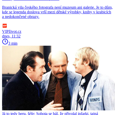
Branická vila českého fotografa není muzeum ani galerie. Je to dům,
kde se legenda doslova vrší mezi dětské výrobky, knihy v krabicích
a nedokončené obrazy.
VIPživot.cz
dnes, 11:32
3 min
Já to tedy beru, šéfe: Sobota se bál, že přivolal infarkt, tajná