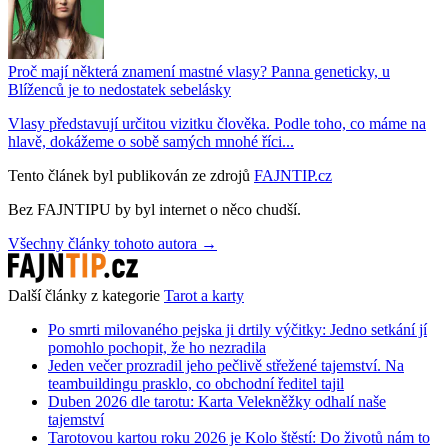
Proč mají některá znamení mastné vlasy? Panna geneticky, u
Blíženců je to nedostatek sebelásky
Vlasy představují určitou vizitku člověka. Podle toho, co máme na
hlavě, dokážeme o sobě samých mnohé říci...
Tento článek byl publikován ze zdrojů
FAJNTIP.cz
Bez FAJNTIPU by byl internet o něco chudší.
Všechny články tohoto autora →
Další články z kategorie
Tarot a karty
Po smrti milovaného pejska ji drtily výčitky: Jedno setkání jí
pomohlo pochopit, že ho nezradila
Jeden večer prozradil jeho pečlivě střežené tajemství. Na
teambuildingu prasklo, co obchodní ředitel tajil
Duben 2026 dle tarotu: Karta Velekněžky odhalí naše
tajemství
Tarotovou kartou roku 2026 je Kolo štěstí: Do životů nám to