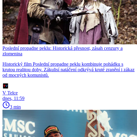
Poslední propadne peklu: Historická přesnost, zásah cenzury a
zlomenina
Historický film Poslední propadne peklu kombinuje pohádku s
krutou realitou doby. Zákulisí natáčení odkrývá kruté zranění i zákaz
od mocných komunistů.
V Telce
dnes, 11:59
3 min