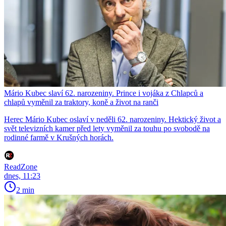
Mário Kubec slaví 62. narozeniny. Prince i vojáka z Chlapců a
chlapů vyměnil za traktory, koně a život na ranči
Herec Mário Kubec oslaví v neděli 62. narozeniny. Hektický život a
svět televizních kamer před lety vyměnil za touhu po svobodě na
rodinné farmě v Krušných horách.
ReadZone
dnes, 11:23
2 min