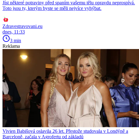
Jíst některé potraviny před spaním vašemu tělu opravdu neprospívá.
Toto jsou ty, kterým byste se měli nejvíce vyhýbat.
Zdravestravovani.eu
dnes, 11:33
3 min
Reklama
Vivien Babišová oslavila 26 let. Přestože studovala v Londýně a
Barceloně, začala v Agrofertu od základů