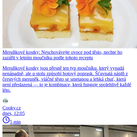
Meruňkové kostky: Neschovávejte ovoce pod těsto, nechte ho
zazářit v letním moučníku podle tohoto receptu
Meruňkové kostky jsou přesně ten typ moučníku, který vypadá
nenápadně, ale u stolu způsobí hotový poprask. Šťavnatá náplň z
čerstvých meruněk, vláčné těsto se smetanou a lehká chuť, která
není přeslazená — to je kombinace, která funguje spolehlivě každé
léto.
Cooky.cz
dnes, 12:05
5 min