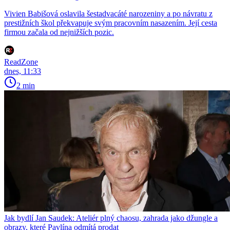
Vivien Babišová oslavila šestadvacáté narozeniny a po návratu z
prestižních škol překvapuje svým pracovním nasazením. Její cesta
firmou začala od nejnižších pozic.
ReadZone
dnes, 11:33
2 min
Jak bydlí Jan Saudek: Ateliér plný chaosu, zahrada jako džungle a
obrazy, které Pavlína odmítá prodat