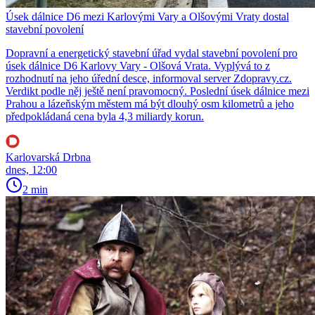
Úsek dálnice D6 mezi Karlovými Vary a Olšovými Vraty dostal
stavební povolení
Dopravní a energetický stavební úřad vydal stavební povolení pro
úsek dálnice D6 Karlovy Vary - Olšová Vrata. Vyplývá to z
rozhodnutí na jeho úřední desce, informoval server Zdopravy.cz.
Verdikt podle něj ještě není pravomocný. Poslední úsek dálnice mezi
Prahou a lázeňským městem má být dlouhý osm kilometrů a jeho
předpokládaná cena byla 4,3 miliardy korun.
Karlovarská Drbna
dnes, 12:00
2 min