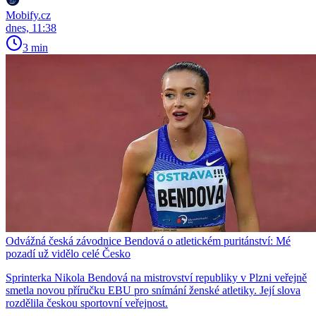
Mobify.cz
dnes, 11:38
3 min
Odvážná česká závodnice Bendová o atletickém puritánství: Mé
pozadí už vidělo celé Česko
Sprinterka Nikola Bendová na mistrovství republiky v Plzni veřejně
smetla novou příručku EBU pro snímání ženské atletiky. Její slova
rozdělila českou sportovní veřejnost.