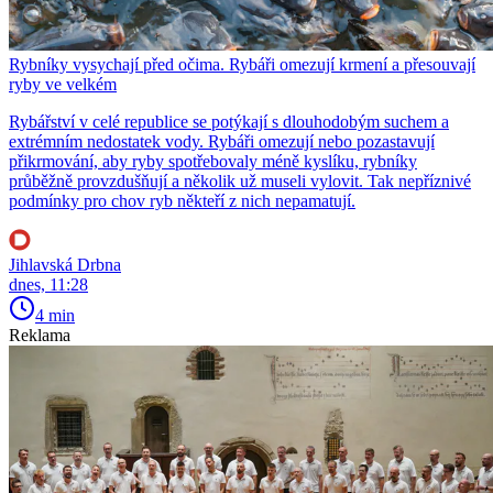
Rybníky vysychají před očima. Rybáři omezují krmení a přesouvají
ryby ve velkém
Rybářství v celé republice se potýkají s dlouhodobým suchem a
extrémním nedostatek vody. Rybáři omezují nebo pozastavují
přikrmování, aby ryby spotřebovaly méně kyslíku, rybníky
průběžně provzdušňují a několik už museli vylovit. Tak nepříznivé
podmínky pro chov ryb někteří z nich nepamatují.
Jihlavská Drbna
dnes, 11:28
4 min
Reklama