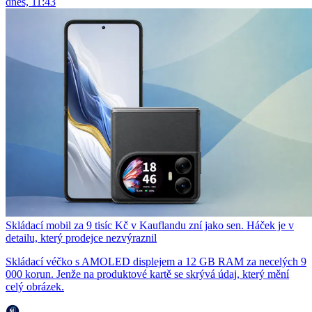
dnes, 11:43
Skládací mobil za 9 tisíc Kč v Kauflandu zní jako sen. Háček je v
detailu, který prodejce nezvýraznil
Skládací véčko s AMOLED displejem a 12 GB RAM za necelých 9
000 korun. Jenže na produktové kartě se skrývá údaj, který mění
celý obrázek.