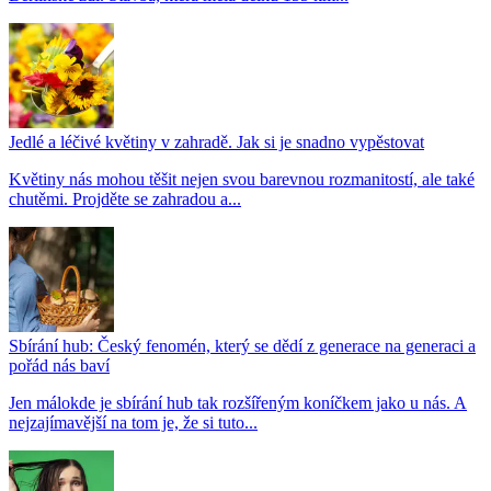
Jedlé a léčivé květiny v zahradě. Jak si je snadno vypěstovat
Květiny nás mohou těšit nejen svou barevnou rozmanitostí, ale také
chutěmi. Projděte se zahradou a...
Sbírání hub: Český fenomén, který se dědí z generace na generaci a
pořád nás baví
Jen málokde je sbírání hub tak rozšířeným koníčkem jako u nás. A
nejzajímavější na tom je, že si tuto...