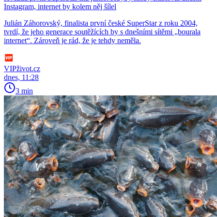
Instagram, internet by kolem něj šílel
Julián Záhorovský, finalista první české SuperStar z roku 2004,
tvrdí, že jeho generace soutěžících by s dnešními sítěmi „bourala
internet“. Zároveň je rád, že je tehdy neměla.
VIPživot.cz
dnes, 11:28
3 min