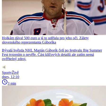
Holkám dával 500 euro a já to udělala pro jeho oči. Zálety
slovenského reprezentanta Gáboríka
Bývalá hvězda NHL Marián Gáborík čelí po festivalu Big Summer
Fest tvrzením o nevěře. Část klíčových detailů ale zatím nemá
ověřitelný zdroj.
SportyŽivě
dnes, 12:10
3 min