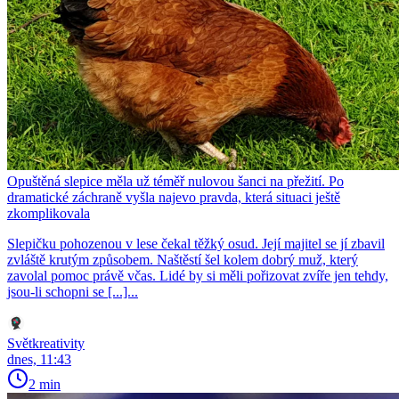
Opuštěná slepice měla už téměř nulovou šanci na přežití. Po
dramatické záchraně vyšla najevo pravda, která situaci ještě
zkomplikovala
Slepičku pohozenou v lese čekal těžký osud. Její majitel se jí zbavil
zvláště krutým způsobem. Naštěstí šel kolem dobrý muž, který
zavolal pomoc právě včas. Lidé by si měli pořizovat zvíře jen tehdy,
jsou-li schopni se [...]...
Světkreativity
dnes, 11:43
2 min