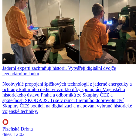
Jaderní experti zachraňují historii. Vytvářejí digitální dvojče
legendárního tanku
Neobvyklé propojení špičkových technologií z jaderné energetiky a
ochrany kulturního dědictví vzniklo díky spolupráci Vojenského
historického ústavu Praha a odborníků ze Skupiny ČEZ a
společnosti ŠKODA JS. Ti se v rámci firemního dobrovolnictví
Skupiny ČEZ podílejí na digitalizaci a mapování vybrané historické
vojenské techniky.
Plzeňská Drbna
dnes, 12:02