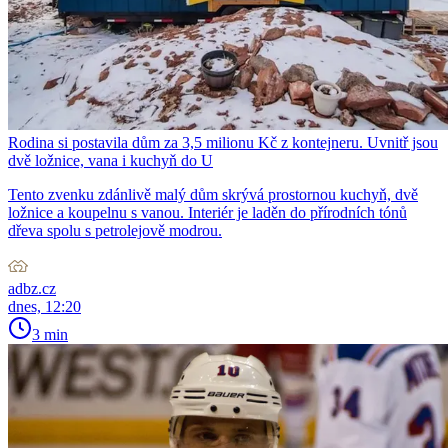
Rodina si postavila dům za 3,5 milionu Kč z kontejneru. Uvnitř jsou
dvě ložnice, vana i kuchyň do U
Tento zvenku zdánlivě malý dům skrývá prostornou kuchyň, dvě
ložnice a koupelnu s vanou. Interiér je laděn do přírodních tónů
dřeva spolu s petrolejově modrou.
adbz.cz
dnes, 12:20
3 min