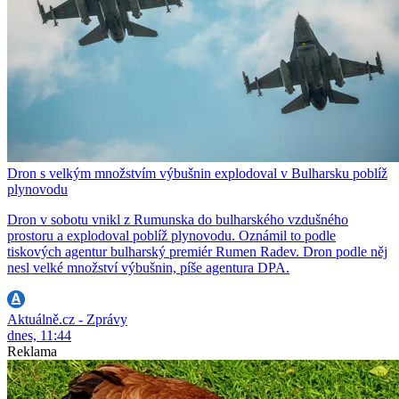
Dron s velkým množstvím výbušnin explodoval v Bulharsku poblíž
plynovodu
Dron v sobotu vnikl z Rumunska do bulharského vzdušného
prostoru a explodoval poblíž plynovodu. Oznámil to podle
tiskových agentur bulharský premiér Rumen Radev. Dron podle něj
nesl velké množství výbušnin, píše agentura DPA.
Aktuálně.cz - Zprávy
dnes, 11:44
Reklama