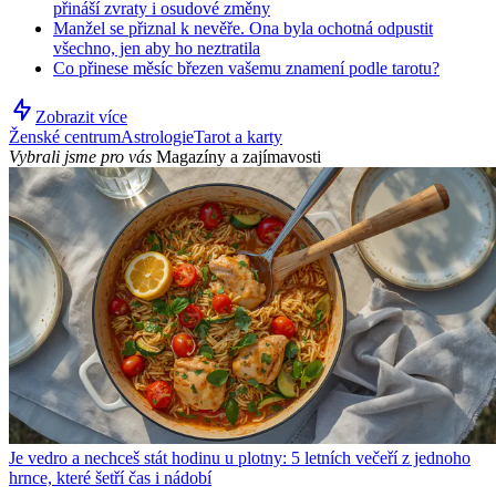
přináší zvraty i osudové změny
Manžel se přiznal k nevěře. Ona byla ochotná odpustit
všechno, jen aby ho neztratila
Co přinese měsíc březen vašemu znamení podle tarotu?
Zobrazit více
Ženské centrum
Astrologie
Tarot a karty
Vybrali jsme pro vás
Magazíny a zajímavosti
Je vedro a nechceš stát hodinu u plotny: 5 letních večeří z jednoho
hrnce, které šetří čas i nádobí