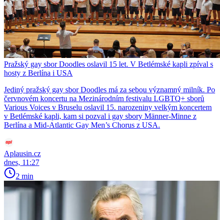
Pražský gay sbor Doodles oslavil 15 let. V Betlémské kapli zpíval s
hosty z Berlína i USA
Jediný pražský gay sbor Doodles má za sebou významný milník. Po
červnovém koncertu na Mezinárodním festivalu LGBTQ+ sborů
Various Voices v Bruselu oslavil 15. narozeniny velkým koncertem
v Betlémské kapli, kam si pozval i gay sbory Männer-Minne z
Berlína a Mid-Atlantic Gay Men’s Chorus z USA.
Aplausin.cz
dnes, 11:27
2 min