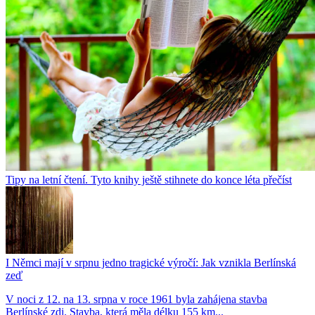
Tipy na letní čtení. Tyto knihy ještě stihnete do konce léta přečíst
I Němci mají v srpnu jedno tragické výročí: Jak vznikla Berlínská
zeď
V noci z 12. na 13. srpna v roce 1961 byla zahájena stavba
Berlínské zdi. Stavba, která měla délku 155 km...