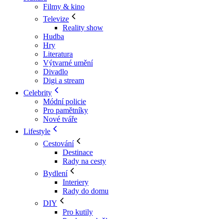
Filmy & kino
Televize
Reality show
Hudba
Hry
Literatura
Výtvarné umění
Divadlo
Digi a stream
Celebrity
Módní policie
Pro pamětníky
Nové tváře
Lifestyle
Cestování
Destinace
Rady na cesty
Bydlení
Interiery
Rady do domu
DIY
Pro kutily