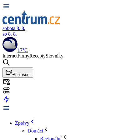
sobota 8. 8.
so 8. 8.
17°C
Internet
Firmy
Recepty
Slovníky
Přihlášení
Zprávy
Domácí
Regionální