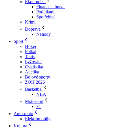
Ekonomika
Finance a burza
Podnikání
Spotřebitel
Krimi
Doprava
Nehody
Sport
Hokej
Fotbal
Tenis
Lyžování
Cyklistika
Atletika
Bojové sporty
ZOH 2026
Basketbal
NBA
Motosport
F1
Auto-moto
Elektromobily
Kultura