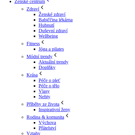
Ženské centrum
Zdraví
Ženské zdraví
Babiččina lékárna
Hubnutí
Duševní zdraví
Wellbeing
Fitness
Jóga a pilates
Módní trendy
Aktuální trendy
Doplňky
Krása
Péče o pleť
Péče o tělo
Vlasy
Nehty
Příběhy ze života
Inspirativní ženy
Rodina & komunita
Výchova
Přátelství
Vztahy