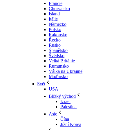
Francie
Chorvatsko
Island
Itálie
Německo
Polsko
Rakousko
Řecko
Rusko
Španělsko
Švédsko
Velká Británie
Rumunsko
Válka na Ukrajině
Maďarsko
Svět
USA
Blízký východ
Izrael
Palestina
Asie
Čína
Jižní Korea