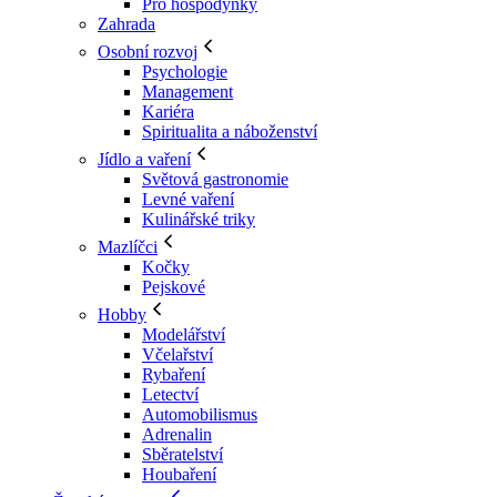
Pro hospodyňky
Zahrada
Osobní rozvoj
Psychologie
Management
Kariéra
Spiritualita a náboženství
Jídlo a vaření
Světová gastronomie
Levné vaření
Kulinářské triky
Mazlíčci
Kočky
Pejskové
Hobby
Modelářství
Včelařství
Rybaření
Letectví
Automobilismus
Adrenalin
Sběratelství
Houbaření