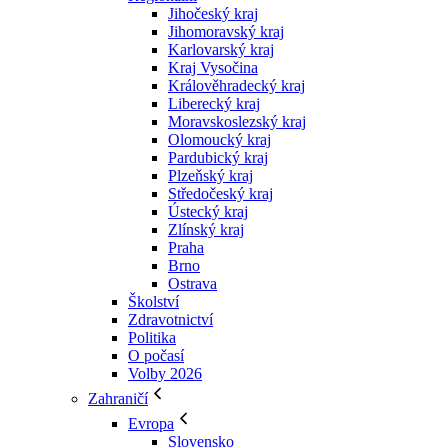
Jihočeský kraj
Jihomoravský kraj
Karlovarský kraj
Kraj Vysočina
Králověhradecký kraj
Liberecký kraj
Moravskoslezský kraj
Olomoucký kraj
Pardubický kraj
Plzeňský kraj
Středočeský kraj
Ústecký kraj
Zlínský kraj
Praha
Brno
Ostrava
Školství
Zdravotnictví
Politika
O počasí
Volby 2026
Zahraničí
Evropa
Slovensko