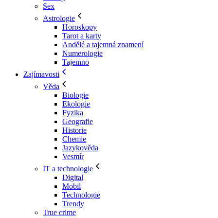
Sex
Astrologie
Horoskopy
Tarot a karty
Andělé a tajemná znamení
Numerologie
Tajemno
Zajímavosti
Věda
Biologie
Ekologie
Fyzika
Geografie
Historie
Chemie
Jazykověda
Vesmír
IT a technologie
Digital
Mobil
Technologie
Trendy
True crime