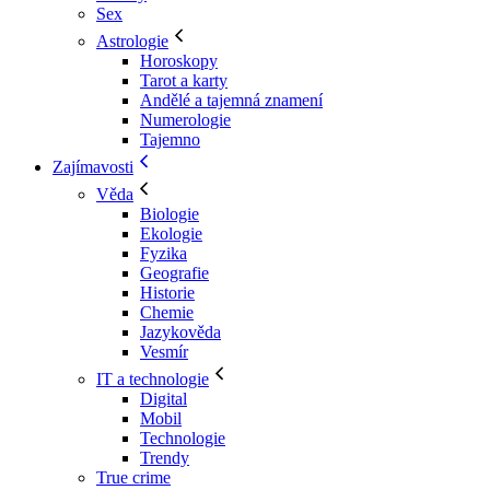
Sex
Astrologie
Horoskopy
Tarot a karty
Andělé a tajemná znamení
Numerologie
Tajemno
Zajímavosti
Věda
Biologie
Ekologie
Fyzika
Geografie
Historie
Chemie
Jazykověda
Vesmír
IT a technologie
Digital
Mobil
Technologie
Trendy
True crime