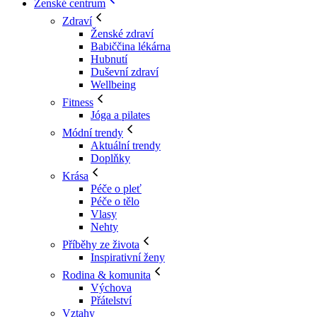
Ženské centrum
Zdraví
Ženské zdraví
Babiččina lékárna
Hubnutí
Duševní zdraví
Wellbeing
Fitness
Jóga a pilates
Módní trendy
Aktuální trendy
Doplňky
Krása
Péče o pleť
Péče o tělo
Vlasy
Nehty
Příběhy ze života
Inspirativní ženy
Rodina & komunita
Výchova
Přátelství
Vztahy