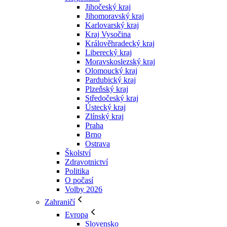
Jihočeský kraj
Jihomoravský kraj
Karlovarský kraj
Kraj Vysočina
Králověhradecký kraj
Liberecký kraj
Moravskoslezský kraj
Olomoucký kraj
Pardubický kraj
Plzeňský kraj
Středočeský kraj
Ústecký kraj
Zlínský kraj
Praha
Brno
Ostrava
Školství
Zdravotnictví
Politika
O počasí
Volby 2026
Zahraničí
Evropa
Slovensko