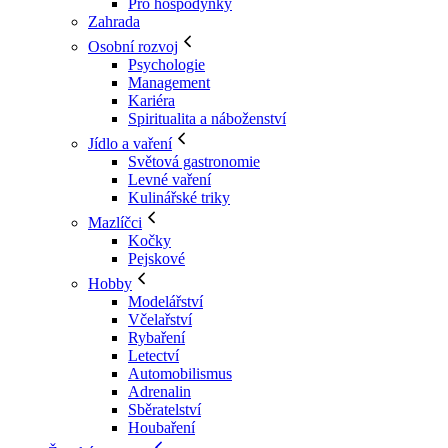
Pro hospodyňky
Zahrada
Osobní rozvoj
Psychologie
Management
Kariéra
Spiritualita a náboženství
Jídlo a vaření
Světová gastronomie
Levné vaření
Kulinářské triky
Mazlíčci
Kočky
Pejskové
Hobby
Modelářství
Včelařství
Rybaření
Letectví
Automobilismus
Adrenalin
Sběratelství
Houbaření