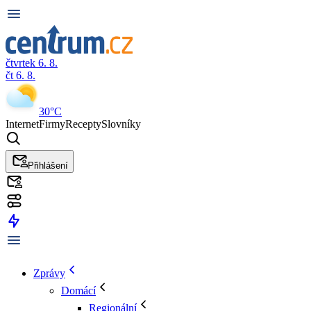
čtvrtek 6. 8.
čt 6. 8.
30°C
Internet
Firmy
Recepty
Slovníky
Přihlášení
Zprávy
Domácí
Regionální