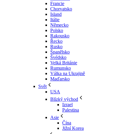
Francie
Chorvatsko
Island
Itálie
Německo
Polsko
Rakousko
Řecko
Rusko
Španělsko
Švédsko
Velká Británie
Rumunsko
Válka na Ukrajině
Maďarsko
Svět
USA
Blízký východ
Izrael
Palestina
Asie
Čína
Jižní Korea