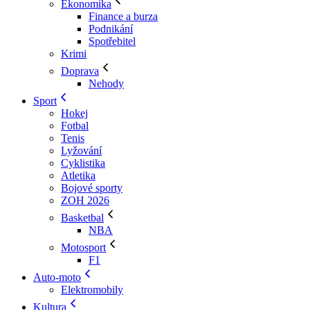
Ekonomika
Finance a burza
Podnikání
Spotřebitel
Krimi
Doprava
Nehody
Sport
Hokej
Fotbal
Tenis
Lyžování
Cyklistika
Atletika
Bojové sporty
ZOH 2026
Basketbal
NBA
Motosport
F1
Auto-moto
Elektromobily
Kultura