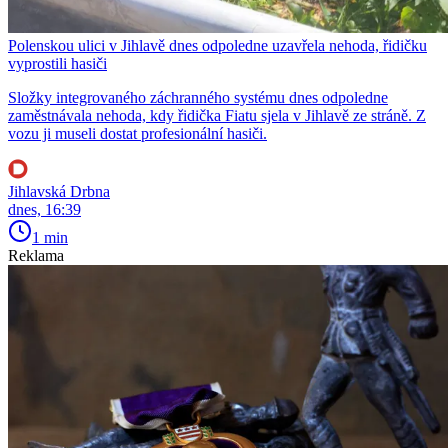
Polenskou ulici v Jihlavě dnes odpoledne uzavřela nehoda, řidičku
vyprostili hasiči
Složky integrovaného záchranného systému dnes odpoledne
zaměstnávala nehoda, kdy řidička Fiatu sjela v Jihlavě ze stráně. Z
vozu ji museli dostat profesionální hasiči.
Jihlavská Drbna
dnes, 16:39
1 min
Reklama