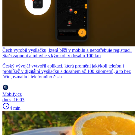
Čech vyrobil vysílačku, která běží v mobilu a nepotřebuje registraci.
Stačí zapnout a mluvíte s kýmkoli v dosahu 100 km
Český vývojář vytvořil aplikaci, která promění jakýkoli telefon i
prohlížeč v digitální vysílačku s dosahem až 100 kilometrů, a to bez
účtu, e-mailu i telefonního čísla.
Mobify.cz
dnes, 16:03
4 min