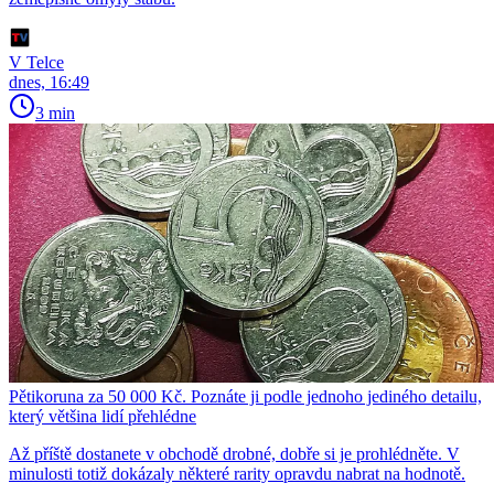
V Telce
dnes, 16:49
3 min
Pětikoruna za 50 000 Kč. Poznáte ji podle jednoho jediného detailu,
který většina lidí přehlédne
Až příště dostanete v obchodě drobné, dobře si je prohlédněte. V
minulosti totiž dokázaly některé rarity opravdu nabrat na hodnotě.