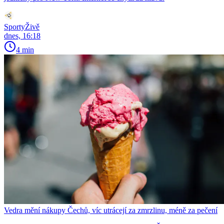
SportyŽivě
dnes, 16:18
4 min
Vedra mění nákupy Čechů, víc utrácejí za zmrzlinu, méně za pečení