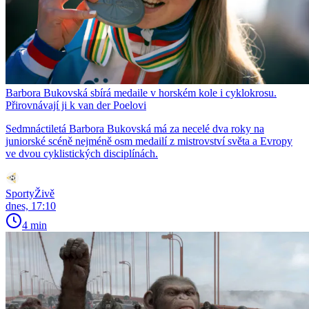
Barbora Bukovská sbírá medaile v horském kole i cyklokrosu.
Přirovnávají ji k van der Poelovi
Sedmnáctiletá Barbora Bukovská má za necelé dva roky na
juniorské scéně nejméně osm medailí z mistrovství světa a Evropy
ve dvou cyklistických disciplínách.
SportyŽivě
dnes, 17:10
4 min