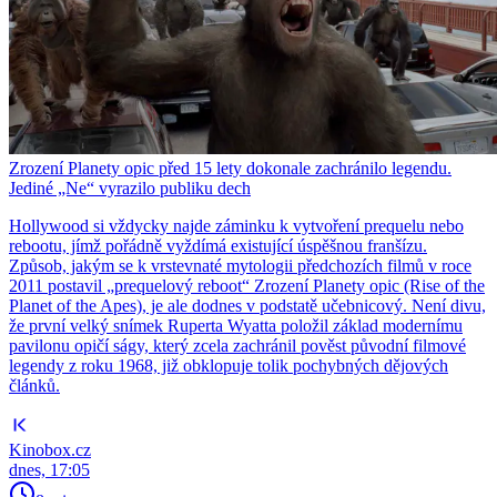
Zrození Planety opic před 15 lety dokonale zachránilo legendu.
Jediné „Ne“ vyrazilo publiku dech
Hollywood si vždycky najde záminku k vytvoření prequelu nebo
rebootu, jímž pořádně vyždímá existující úspěšnou franšízu.
Způsob, jakým se k vrstevnaté mytologii předchozích filmů v roce
2011 postavil „prequelový reboot“ Zrození Planety opic (Rise of the
Planet of the Apes), je ale dodnes v podstatě učebnicový. Není divu,
že první velký snímek Ruperta Wyatta položil základ modernímu
pavilonu opičí ságy, který zcela zachránil pověst původní filmové
legendy z roku 1968, již obklopuje tolik pochybných dějových
článků.
Kinobox.cz
dnes, 17:05