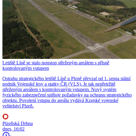
Letiště Líně se stalo nonstop střeženým areálem s přísně
kontrolovaným vstupem
Ostrahu strategického letiště Líně u Plzně převzal od 1. srpna státní
podnik Vojenské lesy a statky ČR (VLS). Je tak nepřetržitě
střeženým areálem s kontrolovaným vstupem. Nový systém
fyzického zabezpečení splňuje požadavky na ochranu strategického
objektu. Povolení vstupu do areálu vydává Krajské vojenské
velitelství Plzeň.
Plzeňská Drbna
dnes, 16:02