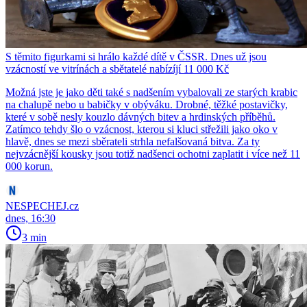
S těmito figurkami si hrálo každé dítě v ČSSR. Dnes už jsou
vzácností ve vitrínách a sbětatelé nabízíjí 11 000 Kč
Možná jste je jako děti také s nadšením vybalovali ze starých krabic
na chalupě nebo u babičky v obýváku. Drobné, těžké postavičky,
které v sobě nesly kouzlo dávných bitev a hrdinských příběhů.
Zatímco tehdy šlo o vzácnost, kterou si kluci střežili jako oko v
hlavě, dnes se mezi sběrateli strhla nefalšovaná bitva. Za ty
nejvzácnější kousky jsou totiž nadšenci ochotni zaplatit i více než 11
000 korun.
NESPECHEJ.cz
dnes, 16:30
3 min