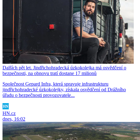
Dalších pět let. Jindřichohradecká úzkokolejka má osvědčení o
bezpečnosti, na obnovu tratí dostane 17 milionů
Společnost Gepard Infra, která spravuje infrastrukturu
jindřichohradecké úzkokolejky, získala osvědčení od Drážního
úřadu o bezpečnosti provozovatele...
HN.cz
dnes, 16:02