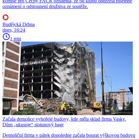
komise pro Čechy FAČR oznámila, že od klubu obdržela písemné
oznámení o odstoupení družstva ze soutěže.
Budějcká Drbna
dnes, 16:24
1 min
Začala demolice vyhořelé budovy, kde měla sklad firma Vasky.
Dům „ukusuje“ stotunový bagr
Demoliční firma v pátek dopoledne začala bourat výškovou budovu