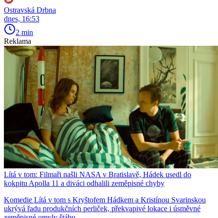
Ostravská Drbna
dnes, 16:53
2 min
Reklama
Lítá v tom: Filmaři našli NASA v Bratislavě, Hádek usedl do
kokpitu Apolla 11 a diváci odhalili zeměpisné chyby
Komedie Lítá v tom s Kryštofem Hádkem a Kristínou Svarinskou
ukrývá řadu produkčních perliček, překvapivé lokace i úsměvné
zeměpisné omyly štábu.