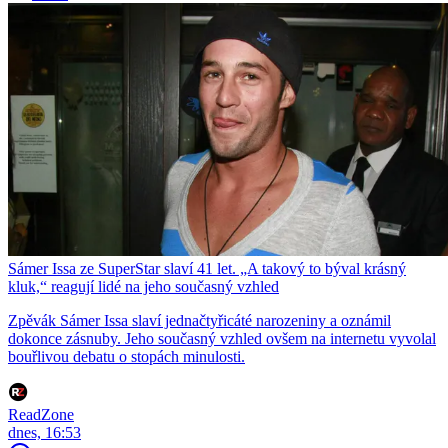
Sámer Issa ze SuperStar slaví 41 let. „A takový to býval krásný
kluk,“ reagují lidé na jeho současný vzhled
Zpěvák Sámer Issa slaví jednačtyřicáté narozeniny a oznámil
dokonce zásnuby. Jeho současný vzhled ovšem na internetu vyvolal
bouřlivou debatu o stopách minulosti.
ReadZone
dnes, 16:53