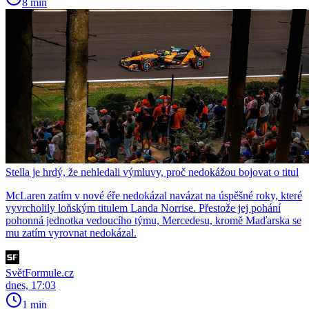
8 min
Stella je hrdý, že nehledali výmluvy, proč nedokážou bojovat o titul
McLaren zatím v nové éře nedokázal navázat na úspěšné roky, které
vyvrcholily loňským titulem Landa Norrise. Přestože jej pohání
pohonná jednotka vedoucího týmu, Mercedesu, kromě Maďarska se
mu zatím vyrovnat nedokázal.
SvětFormule.cz
dnes, 17:03
1 min