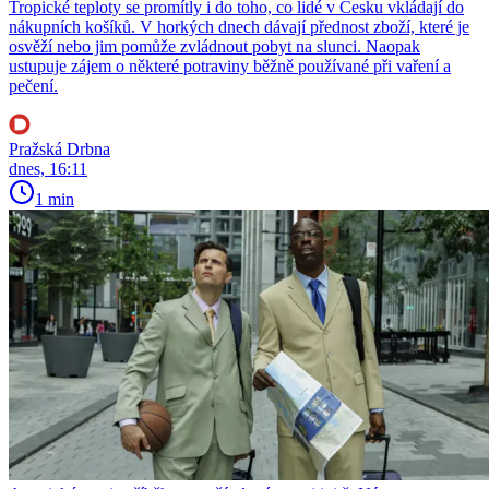
Tropické teploty se promítly i do toho, co lidé v Česku vkládají do
nákupních košíků. V horkých dnech dávají přednost zboží, které je
osvěží nebo jim pomůže zvládnout pobyt na slunci. Naopak
ustupuje zájem o některé potraviny běžně používané při vaření a
pečení.
Pražská Drbna
dnes, 16:11
1 min