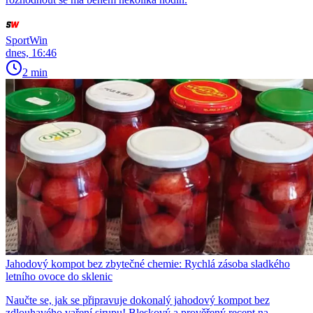
SportWin
dnes, 16:46
2 min
Jahodový kompot bez zbytečné chemie: Rychlá zásoba sladkého
letního ovoce do sklenic
Naučte se, jak se připravuje dokonalý jahodový kompot bez
zdlouhavého vaření sirupu! Bleskový a prověřený recept na