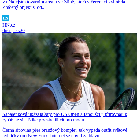
v někdejším továrním areálu ve Zlíně, která v červenci vyhořela.
Zničený objekt si od...
HN.cz
dnes, 16:20
Sabalenková ukázala šaty pro US Open a fanoušci ji přirovnali k
rybářské síti. Nike prý ztratili cit pro módu
Černá síťovina přes oranžový komplet, tak vypadá outfit světové
jedničky pro New York. Internet se chytil za hlavu.