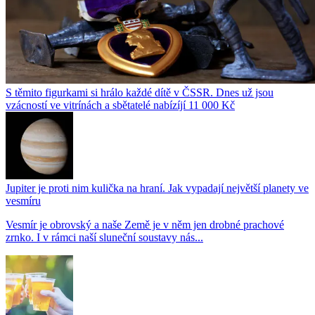
S těmito figurkami si hrálo každé dítě v ČSSR. Dnes už jsou
vzácností ve vitrínách a sbětatelé nabízíjí 11 000 Kč
Jupiter je proti nim kulička na hraní. Jak vypadají největší planety ve
vesmíru
Vesmír je obrovský a naše Země je v něm jen drobné prachové
zrnko. I v rámci naší sluneční soustavy nás...