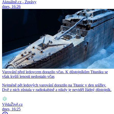
Aktuálně.cz - Zprávy
dnes, 16:26
Varování před ledovcem dorazilo včas. K důstojníkům Titaniku se
však kvůli lenosti nedostalo včas
Nejméně pět ledových varování dorazilo na Titanic v den srážky.
Dvě z nich zůstala v radiokabině a nikdy je neviděl žádný důstojník.
VědaŽivě.cz
dnes, 16:25