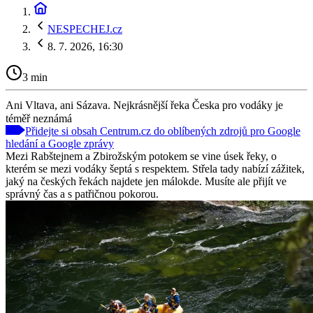
NESPECHEJ.cz
8. 7. 2026, 16:30
3 min
Ani Vltava, ani Sázava. Nejkrásnější řeka Česka pro vodáky je
téměř neznámá
Přidejte si obsah Centrum.cz do oblíbených zdrojů pro Google
hledání a Google zprávy
Mezi Rabštejnem a Zbirožským potokem se vine úsek řeky, o
kterém se mezi vodáky šeptá s respektem. Střela tady nabízí zážitek,
jaký na českých řekách najdete jen málokde. Musíte ale přijít ve
správný čas a s patřičnou pokorou.