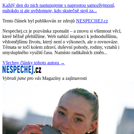
Každý den do nich nastupujeme s naprostou samozřejmostí,
málokdo si ale uvědomuje, kdo skutečně stojí za...
Tento článek byl publikován ze zdrojů
NESPECHEJ.cz
Nespechej.cz je pozvánka zpomalit – a znovu si všimnout věcí,
které běžně přehlížíme. Web nabízí inspiraci k jednoduššímu,
vědomějšímu životu, který není o výkonech, ale o rovnováze.
Témata se točí kolem zdraví, duševní pohody, rodiny, vztahů i
smysluplného využití času. Namísto radikálních změn...
Všechny články tohoto autora →
Vybrali jsme pro vás
Magazíny a zajímavosti