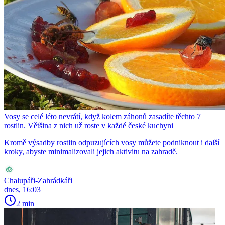
Vosy se celé léto nevrátí, když kolem záhonů zasadíte těchto 7
rostlin. Většina z nich už roste v každé české kuchyni
Kromě výsadby rostlin odpuzujících vosy můžete podniknout i další
kroky, abyste minimalizovali jejich aktivitu na zahradě.
Chalupáři-Zahrádkáři
dnes, 16:03
2 min