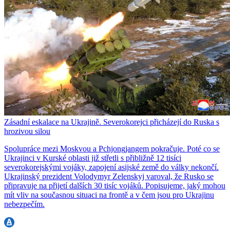
Zásadní eskalace na Ukrajině. Severokorejci přicházejí do Ruska s
hrozivou silou
Spolupráce mezi Moskvou a Pchjongjangem pokračuje. Poté co se
Ukrajinci v Kurské oblasti již střetli s přibližně 12 tisíci
severokorejskými vojáky, zapojení asijské země do války nekončí.
Ukrajinský prezident Volodymyr Zelenskyj varoval, že Rusko se
připravuje na přijetí dalších 30 tisíc vojáků. Popisujeme, jaký mohou
mít vliv na současnou situaci na frontě a v čem jsou pro Ukrajinu
nebezpečím.