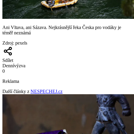
Ani Vltava, ani Sázava. Nejkrásnější řeka Česka pro vodáky je
téměř neznámá
Zdroj
:
pexels
Sdílet
Denní
výzva
0
Reklama
Další články z
NESPECHEJ.cz