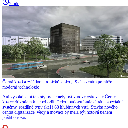
2 min
Černá kostka zvládne i tropické teploty. S chlazením pomůžou
moderní technologie
Ani vysoké letní teploty by neměly být v nové ostravské Černé
kostce důvodem k nepohodlí. Celou budovu bude chránit speciální
systémy, rozdílné typy skel i 68 hlubinných vrtů. Stavba nového
centra digitalizace, vědy a inovací by měla být hotová během
příštího roku.