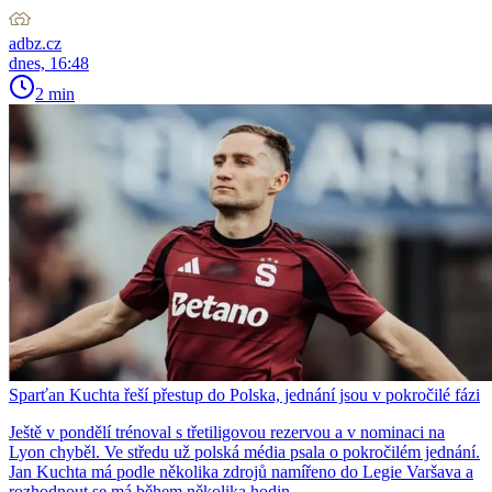
adbz.cz
dnes, 16:48
2 min
Sparťan Kuchta řeší přestup do Polska, jednání jsou v pokročilé fázi
Ještě v pondělí trénoval s třetiligovou rezervou a v nominaci na
Lyon chyběl. Ve středu už polská média psala o pokročilém jednání.
Jan Kuchta má podle několika zdrojů namířeno do Legie Varšava a
rozhodnout se má během několika hodin.