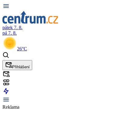
pátek 7. 8.
pá 7. 8.
26°C
Přihlášení
Reklama