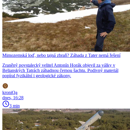
Mimozemská loď, nebo tajná zbraň? Záhada z Tater nemá řešení
Zraněný povstalecký velitel Antonín Horák objevil za války v
Belianských Tatrách záhadnou černou šachtu. Podivný materiál
popíral fyzikální i geologické zákony.
kroniQa
dnes, 16:28
3 min