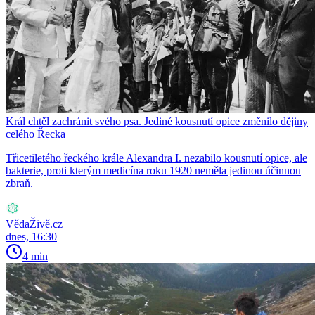
Král chtěl zachránit svého psa. Jediné kousnutí opice změnilo dějiny
celého Řecka
Třicetiletého řeckého krále Alexandra I. nezabilo kousnutí opice, ale
bakterie, proti kterým medicína roku 1920 neměla jedinou účinnou
zbraň.
VědaŽivě.cz
dnes, 16:30
4 min