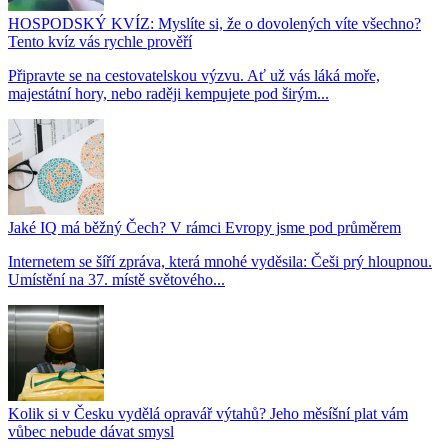
HOSPODSKÝ KVÍZ: Myslíte si, že o dovolených víte všechno?
Tento kvíz vás rychle prověří
Připravte se na cestovatelskou výzvu. Ať už vás láká moře,
majestátní hory, nebo raději kempujete pod širým...
Jaké IQ má běžný Čech? V rámci Evropy jsme pod průměrem
Internetem se šíří zpráva, která mnohé vyděsila: Češi prý hloupnou.
Umístění na 37. místě světového...
Kolik si v Česku vydělá opravář výtahů? Jeho měsíšní plat vám
vůbec nebude dávat smysl