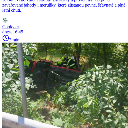
zavařované jahody i meruňky, které zůstanou pevné, šťavnaté a plné
letní chuti.
Cooky.cz
dnes, 16:45
3 min