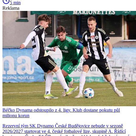
5 min
Reklama
Béčko Dynama odstoupilo z 4. ligy. Klub dostane pokutu půl
milionu korun
Rezervní tým SK Dynamo České Budějovice nebude v sezoně
2026/2027 startovat ve 4. české fotbalové lize, skupině A. Řídící