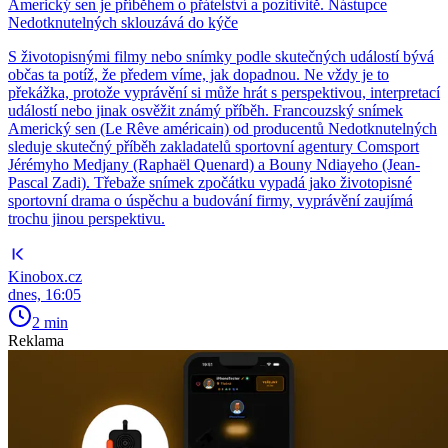
Americký sen je příběhem o přátelství a pozitivitě. Nástupce
Nedotknutelných sklouzává do kýče
S životopisnými filmy nebo snímky podle skutečných událostí bývá
občas ta potíž, že předem víme, jak dopadnou. Ne vždy je to
překážka, protože vyprávění si může hrát s perspektivou, interpretací
událostí nebo jinak osvěžit známý příběh. Francouzský snímek
Americký sen (Le Rêve américain) od producentů Nedotknutelných
sleduje skutečný příběh zakladatelů sportovní agentury Comsport
Jérémyho Medjany (Raphaël Quenard) a Bouny Ndiayeho (Jean-
Pascal Zadi). Třebaže snímek zpočátku vypadá jako životopisné
sportovní drama o úspěchu a budování firmy, vyprávění zaujímá
trochu jinou perspektivu.
Kinobox.cz
dnes, 16:05
2 min
Reklama