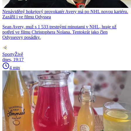
Nenáviděný hokejový provokatér Avery má po NHL novou kariéru.
Zazářil i ve filmu Odyssea
Sean Avery, muž s 1 533 trestnými minutami v NHL, hraje už
potřetí ve filmu Christophera Nolana. Tentokrát jako člen
Odysseovy posádky.
SportyŽivě
dnes, 19:17
4 min