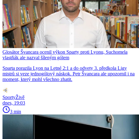
Glosátor Švancara ocenil výkon Sparty proti Lyonu, Suchomela
vlastňák ale nazval šíleným gólem
Sparta porazila Lyon na Letné 2:1 a do odvety 3. předkola Ligy
mistrů si veze jednogólový náskok. Petr Švancara ale upozornil i na
moment, který mohl všechno zhatit.
SportyŽivě
dnes, 19:03
3 min