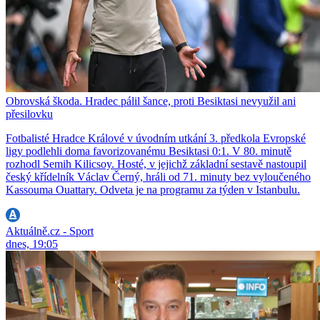
Obrovská škoda. Hradec pálil šance, proti Besiktasi nevyužil ani
přesilovku
Fotbalisté Hradce Králové v úvodním utkání 3. předkola Evropské
ligy podlehli doma favorizovanému Besiktasi 0:1. V 80. minutě
rozhodl Semih Kilicsoy. Hosté, v jejichž základní sestavě nastoupil
český křídelník Václav Černý, hráli od 71. minuty bez vyloučeného
Kassouma Ouattary. Odveta je na programu za týden v Istanbulu.
Aktuálně.cz - Sport
dnes, 19:05