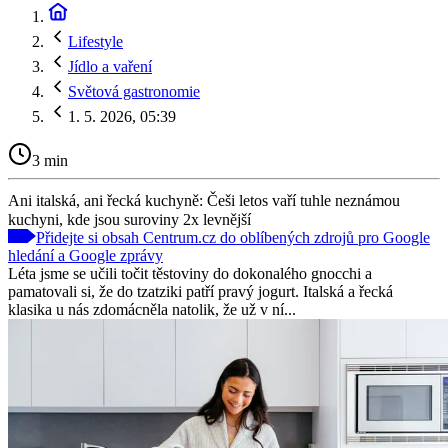
Lifestyle
Jídlo a vaření
Světová gastronomie
1. 5. 2026, 05:39
3 min
Ani italská, ani řecká kuchyně: Češi letos vaří tuhle neznámou
kuchyni, kde jsou suroviny 2x levnější
Přidejte si obsah Centrum.cz do oblíbených zdrojů pro Google
hledání a Google zprávy
Léta jsme se učili točit těstoviny do dokonalého gnocchi a
pamatovali si, že do tzatziki patří pravý jogurt. Italská a řecká
klasika u nás zdomácněla natolik, že už v ní...