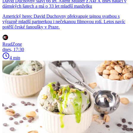
David Duchovny slaví 66 let. Agent Mulder z Akt X dnes natáčí v
dámských šatech a má o 33 let mladší manželku
Americký herec David Duchovny překvapuje tajnou svatbou s
výrazně mladší partnerkou i nečekanou filmovou rolí. Letos navíc
potěší české fanoušky v Praze.
ReadZone
dnes, 17:30
4 min