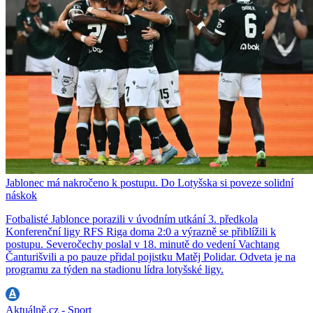
Jablonec má nakročeno k postupu. Do Lotyšska si poveze solidní
náskok
Fotbalisté Jablonce porazili v úvodním utkání 3. předkola
Konferenční ligy RFS Riga doma 2:0 a výrazně se přiblížili k
postupu. Severočechy poslal v 18. minutě do vedení Vachtang
Čanturišvili a po pauze přidal pojistku Matěj Polidar. Odveta je na
programu za týden na stadionu lídra lotyšské ligy.
Aktuálně.cz - Sport