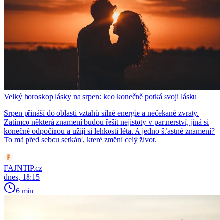
Velký horoskop lásky na srpen: kdo konečně potká svoji lásku
Srpen přináší do oblasti vztahů silné energie a nečekané zvraty.
Zatímco některá znamení budou řešit nejistoty v partnerství, jiná si
konečně odpočinou a užijí si lehkosti léta. A jedno šťastné znamení?
To má před sebou setkání, které změní celý život.
FAJNTIP.cz
dnes, 18:15
6 min