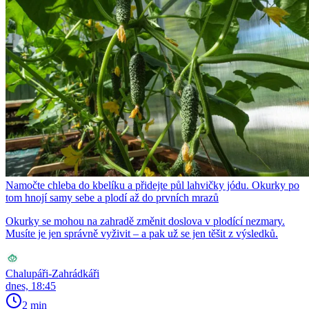
Namočte chleba do kbelíku a přidejte půl lahvičky jódu. Okurky po
tom hnojí samy sebe a plodí až do prvních mrazů
Okurky se mohou na zahradě změnit doslova v plodící nezmary.
Musíte je jen správně vyživit – a pak už se jen těšit z výsledků.
Chalupáři-Zahrádkáři
dnes, 18:45
2 min