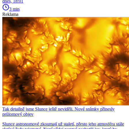
dnes, 18:01
3 min
Reklama
Tak detailně jsme Slunce ještě neviděli. Nové snímky přinesly
průlomový objev
Slunce astronomové zkoumají už staletí, přesto jeho atmosféra stále