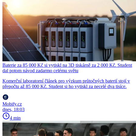
Baterie za 85 000 Kč si vytiskl na 3D tiskárně za 2 000 Kč. Student
dal potom návod zadarmo celému světu
Komerční laboratorní článek pro výzkum průtočných baterií stojí v
přepočtu až 85 000 Kč. Student si ho vytiskl za necelé dva tisíce.
Mobify.cz
dnes, 18:03
4 min