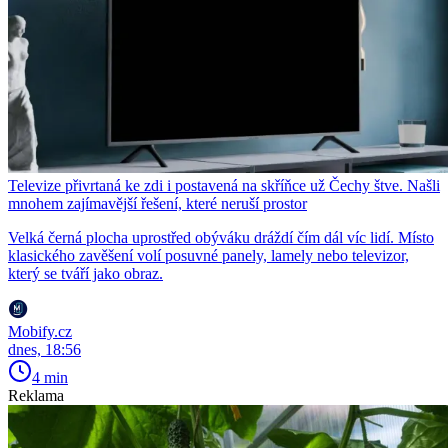
Televize přivrtaná ke zdi i postavená na skříňce už Čechy štve. Našli
mnohem zajímavější řešení, které neruší prostor
Velká černá plocha uprostřed obýváku dráždí čím dál víc lidí. Místo
klasického zavěšení volí posuvné panely, lamely nebo televizor,
který se tváří jako obraz.
Mobify.cz
dnes, 18:56
4 min
Reklama