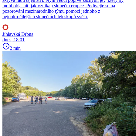
skrývá řadu tajemství. Nyní vědci poprvé zachytili jev, který by
mohl objasnit, jak vznikají sluneční erupce. Podívejte se na
pozorování mezinárodního týmu pomocí jednoho z
nejpokročilejších slunečních teleskopů světa.
Jihlavská Drbna
dnes, 18:01
2 min