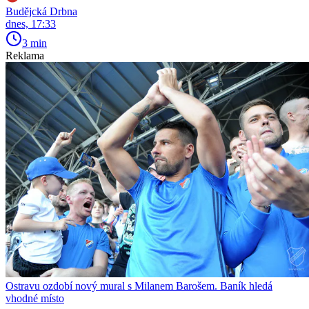
Budějcká Drbna
dnes, 17:33
3 min
Reklama
Ostravu ozdobí nový mural s Milanem Barošem. Baník hledá
vhodné místo