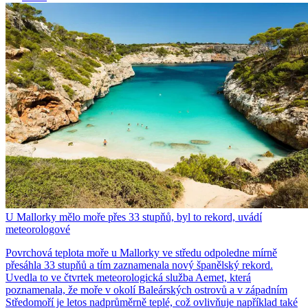
U Mallorky mělo moře přes 33 stupňů, byl to rekord, uvádí
meteorologové
Povrchová teplota moře u Mallorky ve středu odpoledne mírně
přesáhla 33 stupňů a tím zaznamenala nový španělský rekord.
Uvedla to ve čtvrtek meteorologická služba Aemet, která
poznamenala, že moře v okolí Baleárských ostrovů a v západním
Středomoří je letos nadprůměrně teplé, což ovlivňuje například také