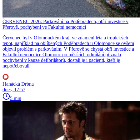
ČERVENEC 2026: Parkování na Poděbradech, obří investice v
Přerově, pochybení ve Fakultní nemocnici
Červenec byl v Olomouckém kraji ve znamení léta a tropických
tepot, například na oblíbených Poděbradech u Olomouce se ovšem
objevil problém s parkováním. V Přerově se chystá obří investice a
Fakultní nemocnice Olomouc po měsících odmítání přiznala
pochybení v kauze defibrilátorů, dostali je i pacienti, kteří je
nepotřebovali.
Hanácká Drbna
dnes, 17:57
5 min