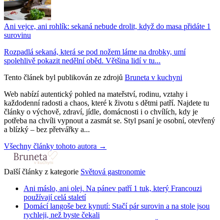
Ani vejce, ani rohlík: sekaná nebude drolit, když do masa přidáte 1
surovinu
Rozpadlá sekaná, která se pod nožem láme na drobky, umí
spolehlivě pokazit nedělní oběd. Většina lidí v tu...
Tento článek byl publikován ze zdrojů
Bruneta v kuchyni
Web nabízí autentický pohled na mateřství, rodinu, vztahy i
každodenní radosti a chaos, které k životu s dětmi patří. Najdete tu
články o výchově, zdraví, jídle, domácnosti i o chvílích, kdy je
potřeba na chvíli vypnout a zasmát se. Styl psaní je osobní, otevřený
a blízký – bez přetvářky a...
Všechny články tohoto autora →
Další články z kategorie
Světová gastronomie
Ani máslo, ani olej. Na pánev patří 1 tuk, který Francouzi
používají celá staletí
Domácí langoše bez kynutí: Stačí pár surovin a na stole jsou
rychleji, než byste čekali