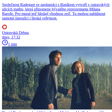
Společnost Radegast ve spolupráci s Baníkem vytvoří v ostravských
ulicích malbu, která připomene bývalého reprezentanta Milana
Baroše. Pro mural teď hledají vhodnou zeď. Tu mohou nabídnout
samotní fanoušci i široká veřejnost.
Ostravská Drbna
dnes, 17:32
1 min