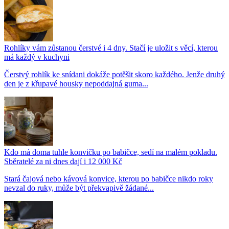
Rohlíky vám zůstanou čerstvé i 4 dny. Stačí je uložit s věcí, kterou
má každý v kuchyni
Čerstvý rohlík ke snídani dokáže potěšit skoro každého. Jenže druhý
den je z křupavé housky nepoddajná guma...
Kdo má doma tuhle konvičku po babičce, sedí na malém pokladu.
Sběratelé za ni dnes dají i 12 000 Kč
Stará čajová nebo kávová konvice, kterou po babičce nikdo roky
nevzal do ruky, může být překvapivě žádané...