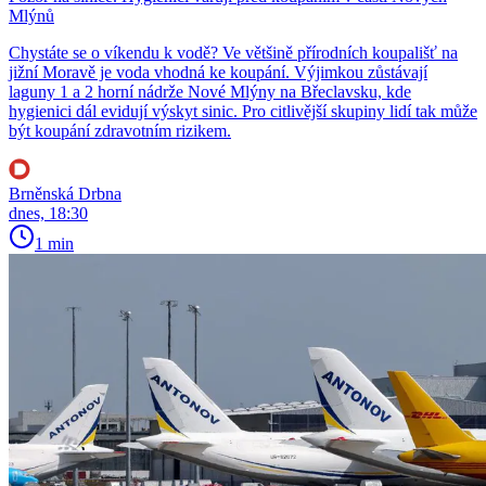
Mlýnů
Chystáte se o víkendu k vodě? Ve většině přírodních koupališť na
jižní Moravě je voda vhodná ke koupání. Výjimkou zůstávají
laguny 1 a 2 horní nádrže Nové Mlýny na Břeclavsku, kde
hygienici dál evidují výskyt sinic. Pro citlivější skupiny lidí tak může
být koupání zdravotním rizikem.
Brněnská Drbna
dnes, 18:30
1 min