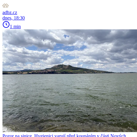
adbz.cz
dnes, 18:30
1 min
Pozor na sinice. Hygienici varují před koupáním v části Nových