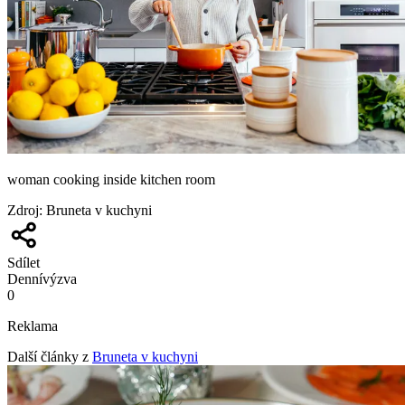
woman cooking inside kitchen room
Zdroj
:
Bruneta v kuchyni
Sdílet
Denní
výzva
0
Reklama
Další články z
Bruneta v kuchyni