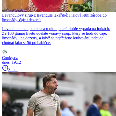
Levandulový sirup z levandule lékařské: Fialová letní zásoba do
limonády, čaje i dezertů
Levandule není jen okrasa u plotu, která dobře vypadá na fotkách.
Ze 100 gramů květů uděláte voňavý sirup, který se hodí do čaje,
limonády i na dezerty, a když se nepřežene louhování, nebude
chutnat jako skříň po babičce.
Cooky.cz
dnes, 19:12
3 min