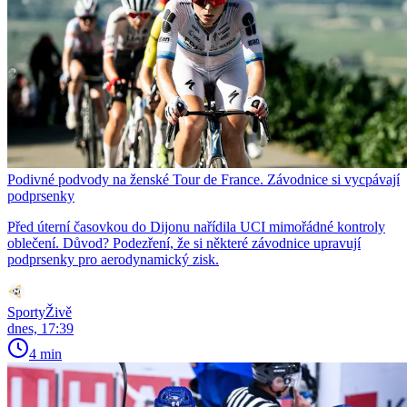
Podivné podvody na ženské Tour de France. Závodnice si vycpávají
podprsenky
Před úterní časovkou do Dijonu nařídila UCI mimořádné kontroly
oblečení. Důvod? Podezření, že si některé závodnice upravují
podprsenky pro aerodynamický zisk.
SportyŽivě
dnes, 17:39
4 min