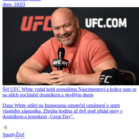
dnes, 18:03
Šéf UFC White vzdal hold zesnulému Nascimentovi a krátce nato se
na sítích pochlubil doutníkem a skvělým dnem
Dana White sdílel na Instagramu smuteční oznámení o smrti
vlastního zápasníka. Zhruba hodinu až dvě poté přidal story s
doutníkem a popiskem „Great Day“.
SportyŽivě