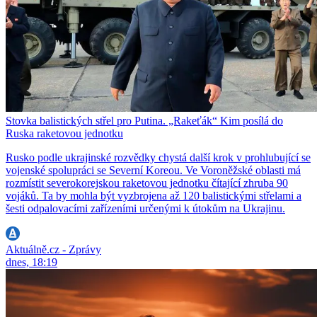
Stovka balistických střel pro Putina. „Rakeťák“ Kim posílá do
Ruska raketovou jednotku
Rusko podle ukrajinské rozvědky chystá další krok v prohlubující se
vojenské spolupráci se Severní Koreou. Ve Voroněžské oblasti má
rozmístit severokorejskou raketovou jednotku čítající zhruba 90
vojáků. Ta by mohla být vyzbrojena až 120 balistickými střelami a
šesti odpalovacími zařízeními určenými k útokům na Ukrajinu.
Aktuálně.cz - Zprávy
dnes, 18:19