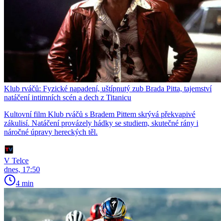
Klub rváčů: Fyzické napadení, uštípnutý zub Brada Pitta, tajemství
natáčení intimních scén a dech z Titanicu
Kultovní film Klub rváčů s Bradem Pittem skrývá překvapivé
zákulisí. Natáčení provázely hádky se studiem, skutečné rány i
náročné úpravy hereckých těl.
V Telce
dnes, 17:50
4 min