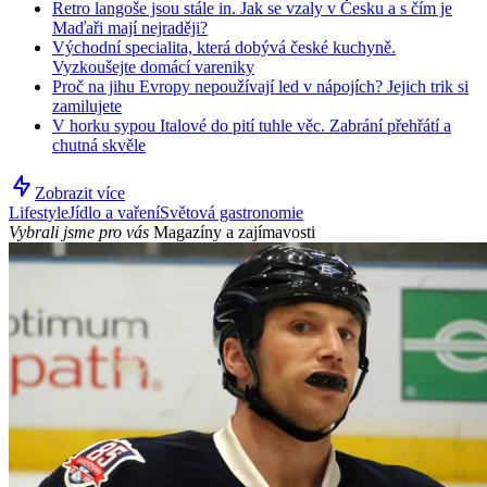
Retro langoše jsou stále in. Jak se vzaly v Česku a s čím je
Maďaři mají nejraději?
Východní specialita, která dobývá české kuchyně.
Vyzkoušejte domácí vareniky
Proč na jihu Evropy nepoužívají led v nápojích? Jejich trik si
zamilujete
V horku sypou Italové do pití tuhle věc. Zabrání přehřátí a
chutná skvěle
Zobrazit více
Lifestyle
Jídlo a vaření
Světová gastronomie
Vybrali jsme pro vás
Magazíny a zajímavosti