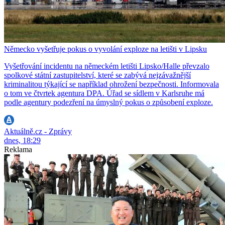
Německo vyšetřuje pokus o vyvolání exploze na letišti v Lipsku
Vyšetřování incidentu na německém letišti Lipsko/Halle převzalo
spolkové státní zastupitelství, které se zabývá nejzávažnější
kriminalitou týkající se například ohrožení bezpečnosti. Informovala
o tom ve čtvrtek agentura DPA. Úřad se sídlem v Karlsruhe má
podle agentury podezření na úmyslný pokus o způsobení exploze.
Aktuálně.cz - Zprávy
dnes, 18:29
Reklama