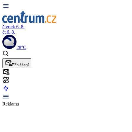
čtvrtek 6. 8.
čt 6. 8.
28°C
Přihlášení
Reklama