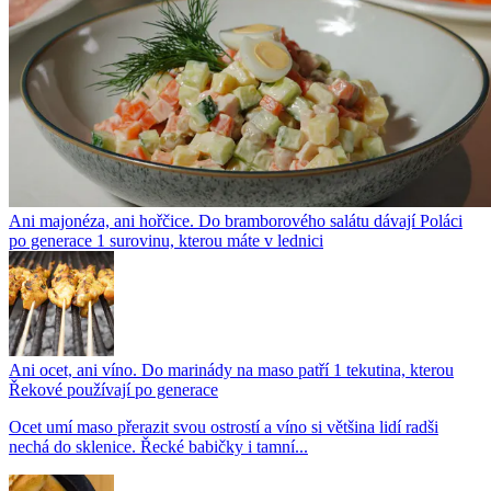
Ani majonéza, ani hořčice. Do bramborového salátu dávají Poláci
po generace 1 surovinu, kterou máte v lednici
Ani ocet, ani víno. Do marinády na maso patří 1 tekutina, kterou
Řekové používají po generace
Ocet umí maso přerazit svou ostrostí a víno si většina lidí radši
nechá do sklenice. Řecké babičky i tamní...