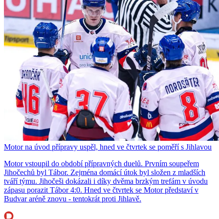
Motor na úvod přípravy uspěl, hned ve čtvrtek se poměří s Jihlavou
Motor vstoupil do období přípravných duelů. Prvním soupeřem
Jihočechů byl Tábor. Zejména domácí útok byl složen z mladších
tváří týmu. Jihočeši dokázali i díky dvěma brzkým trefám v úvodu
zápasu porazit Tábor 4:0. Hned ve čtvrtek se Motor představí v
Budvar aréně znovu - tentokrát proti Jihlavě.