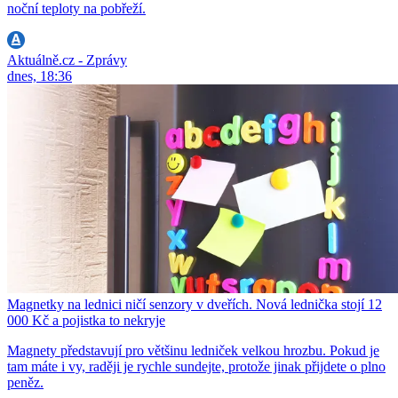
noční teploty na pobřeží.
Aktuálně.cz - Zprávy
dnes, 18:36
Magnetky na lednici ničí senzory v dveřích. Nová lednička stojí 12
000 Kč a pojistka to nekryje
Magnety představují pro většinu ledniček velkou hrozbu. Pokud je
tam máte i vy, raději je rychle sundejte, protože jinak přijdete o plno
peněz.