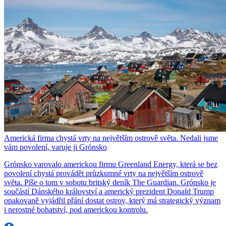
Americká firma chystá vrty na největším ostrově světa. Nedali jsme
vám povolení, varuje ji Grónsko
Grónsko varovalo americkou firmu Greenland Energy, která se bez
povolení chystá provádět průzkumné vrty na největším ostrově
světa. Píše o tom v sobotu britský deník The Guardian. Grónsko je
součástí Dánského království a americký prezident Donald Trump
opakovaně vyjádřil přání dostat ostrov, který má strategický význam
i nerostné bohatství, pod americkou kontrolu.