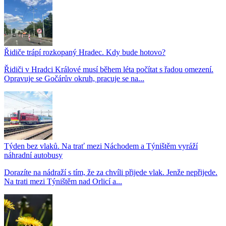
Řidiče trápí rozkopaný Hradec. Kdy bude hotovo?
Řidiči v Hradci Králové musí během léta počítat s řadou omezení.
Opravuje se Gočárův okruh, pracuje se na...
Týden bez vlaků. Na trať mezi Náchodem a Týništěm vyráží
náhradní autobusy
Dorazíte na nádraží s tím, že za chvíli přijede vlak. Jenže nepřijede.
Na trati mezi Týništěm nad Orlicí a...