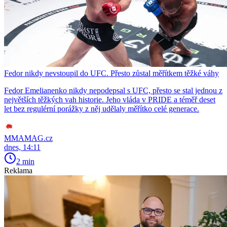
Fedor nikdy nevstoupil do UFC. Přesto zůstal měřítkem těžké váhy
Fedor Emelianenko nikdy nepodepsal s UFC, přesto se stal jednou z
největších těžkých vah historie. Jeho vláda v PRIDE a téměř deset
let bez regulérní porážky z něj udělaly měřítko celé generace.
MMAMAG.cz
dnes, 14:11
2 min
Reklama