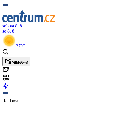
sobota 8. 8.
so 8. 8.
27°C
Přihlášení
Reklama