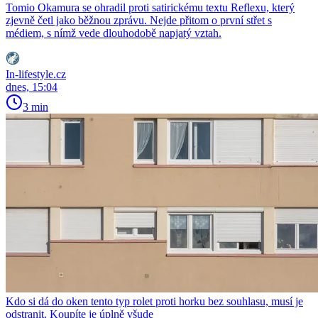
Tomio Okamura se ohradil proti satirickému textu Reflexu, který
zjevně četl jako běžnou zprávu. Nejde přitom o první střet s
médiem, s nímž vede dlouhodobě napjatý vztah.
In-lifestyle.cz
dnes, 15:04
3 min
Kdo si dá do oken tento typ rolet proti horku bez souhlasu, musí je
odstranit. Koupíte je úplně všude