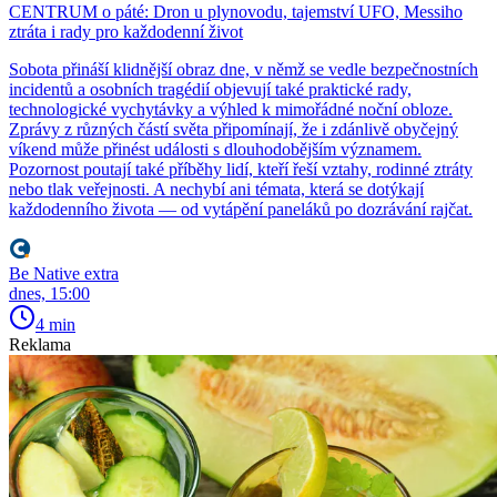
CENTRUM o páté: Dron u plynovodu, tajemství UFO, Messiho
ztráta i rady pro každodenní život
Sobota přináší klidnější obraz dne, v němž se vedle bezpečnostních
incidentů a osobních tragédií objevují také praktické rady,
technologické vychytávky a výhled k mimořádné noční obloze.
Zprávy z různých částí světa připomínají, že i zdánlivě obyčejný
víkend může přinést události s dlouhodobějším významem.
Pozornost poutají také příběhy lidí, kteří řeší vztahy, rodinné ztráty
nebo tlak veřejnosti. A nechybí ani témata, která se dotýkají
každodenního života — od vytápění paneláků po dozrávání rajčat.
Be Native extra
dnes, 15:00
4 min
Reklama