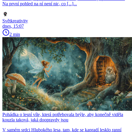
Na první pohled na ní není nic, co [...]...
Světkreativity
dnes, 15:07
2 min
Pohádka o lesní víle, která potřebovala brýle, aby konečně viděla
kouzla taková, jaká doopravdy jsou
V samém srdci Hlubokého lesa, tam, kde se kapradí lesklo ranní