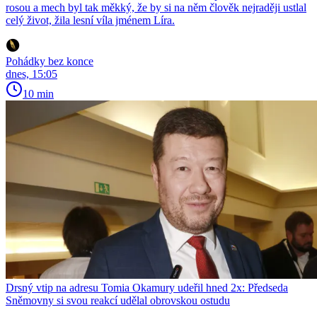
rosou a mech byl tak měkký, že by si na něm člověk nejraději ustlal
celý život, žila lesní víla jménem Líra.
Pohádky bez konce
dnes, 15:05
10 min
Drsný vtip na adresu Tomia Okamury udeřil hned 2x: Předseda
Sněmovny si svou reakcí udělal obrovskou ostudu