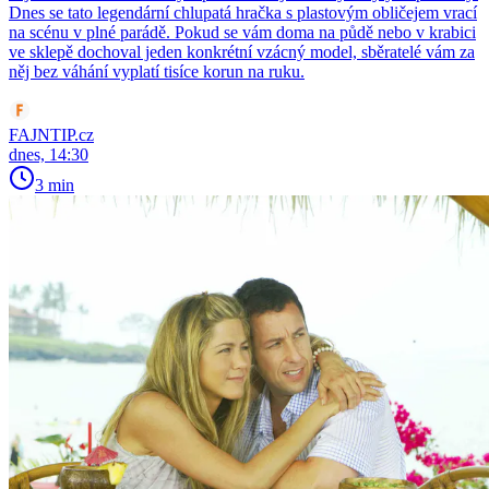
Dnes se tato legendární chlupatá hračka s plastovým obličejem vrací
na scénu v plné parádě. Pokud se vám doma na půdě nebo v krabici
ve sklepě dochoval jeden konkrétní vzácný model, sběratelé vám za
něj bez váhání vyplatí tisíce korun na ruku.
FAJNTIP.cz
dnes, 14:30
3 min