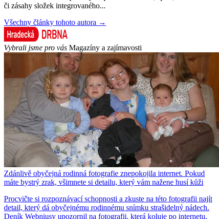
či zásahy složek integrovaného...
Všechny články tohoto autora →
Vybrali jsme pro vás
Magazíny a zajímavosti
Zdánlivě obyčejná rodinná fotografie znepokojila internet. Pokud
máte bystrý zrak, všimnete si detailu, který vám nažene husí kůži
Procvičte si rozpoznávací schopnosti a zkuste na této fotografii najít
detail, který dá obyčejnému rodinnému snímku strašidelný nádech.
Deník Webniusy upozornil na fotografii, která koluje po internetu.