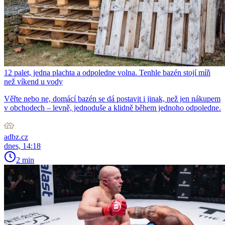
12 palet, jedna plachta a odpoledne volna. Tenhle bazén stojí míň
než víkend u vody
Věřte nebo ne, domácí bazén se dá postavit i jinak, než jen nákupem
v obchodech – levně, jednoduše a klidně během jednoho odpoledne.
adbz.cz
dnes, 14:18
2 min