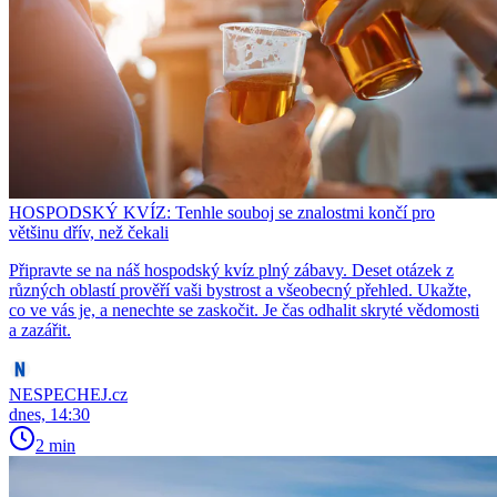
HOSPODSKÝ KVÍZ: Tenhle souboj se znalostmi končí pro
většinu dřív, než čekali
Připravte se na náš hospodský kvíz plný zábavy. Deset otázek z
různých oblastí prověří vaši bystrost a všeobecný přehled. Ukažte,
co ve vás je, a nenechte se zaskočit. Je čas odhalit skryté vědomosti
a zazářit.
NESPECHEJ.cz
dnes, 14:30
2 min