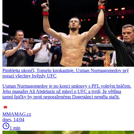
Pimbletta ukončí, Topuriu knokautuje. Usman Nurmagomedov prý
porazí všechny hvězdy UFC
Usman Nurmagomedov je po konci smlouvy s PFL volným hráčem.
Jeho manažer Ali Abdelaziz už mluví o UFC a tvrdí, že většina
tamní špičky by proti neporaženému Dagestánci neměla stačit.
MMAMAG.cz
dnes, 14:04
1 min