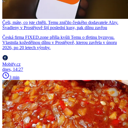
Češi, máte, co jste chtěli. Temu zničilo českého dodavatele Alzy.
Švadleny v Prostějově šijí poslední kusy, pak dílnu zavřou
Česká firma FIXED.zone přišla kvůli Temu o třetinu byznysu.
Vlastnila kožedělnou dílnu v Prostějově, kterou zavřela v únoru
2026, po 20 letech výroby.
Mobify.cz
dnes, 14:27
3 min