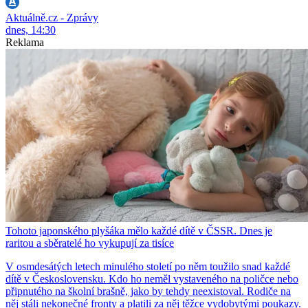
Aktuálně.cz - Zprávy
dnes, 14:30
Reklama
Tohoto japonského plyšáka mělo každé dítě v ČSSR. Dnes je
raritou a sběratelé ho vykupují za tisíce
V osmdesátých letech minulého století po něm toužilo snad každé
dítě v Československu. Kdo ho neměl vystaveného na poličce nebo
připnutého na školní brašně, jako by tehdy neexistoval. Rodiče na
něj stáli nekonečné fronty a platili za něj těžce vydobytými poukazy.