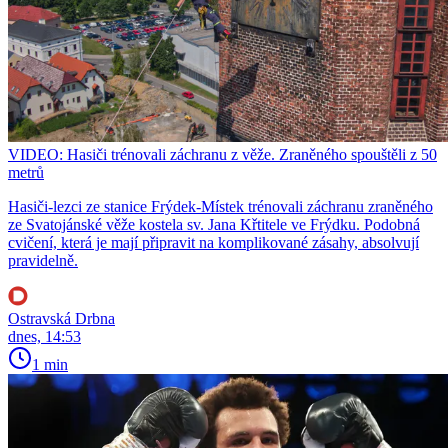
VIDEO: Hasiči trénovali záchranu z věže. Zraněného spouštěli z 50
metrů
Hasiči-lezci ze stanice Frýdek-Místek trénovali záchranu zraněného
ze Svatojánské věže kostela sv. Jana Křtitele ve Frýdku. Podobná
cvičení, která je mají připravit na komplikované zásahy, absolvují
pravidelně.
Ostravská Drbna
dnes, 14:53
1 min