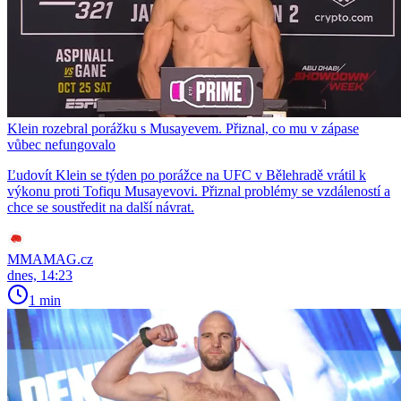
Klein rozebral porážku s Musayevem. Přiznal, co mu v zápase
vůbec nefungovalo
Ľudovít Klein se týden po porážce na UFC v Bělehradě vrátil k
výkonu proti Tofiqu Musayevovi. Přiznal problémy se vzdáleností a
chce se soustředit na další návrat.
MMAMAG.cz
dnes, 14:23
1 min