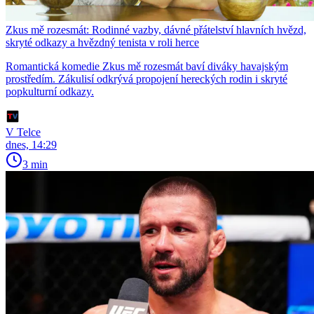
Zkus mě rozesmát: Rodinné vazby, dávné přátelství hlavních hvězd,
skryté odkazy a hvězdný tenista v roli herce
Romantická komedie Zkus mě rozesmát baví diváky havajským
prostředím. Zákulisí odkrývá propojení hereckých rodin i skryté
popkulturní odkazy.
V Telce
dnes, 14:29
3 min