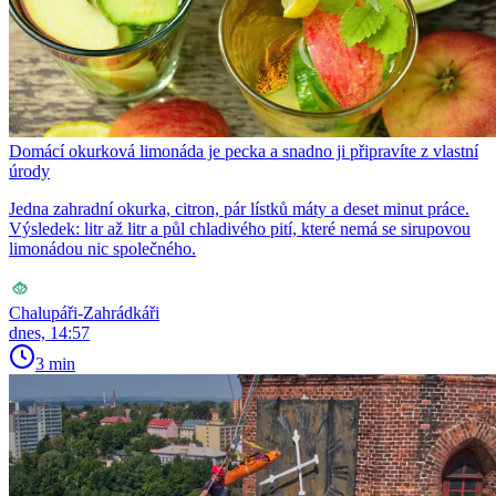
Domácí okurková limonáda je pecka a snadno ji připravíte z vlastní
úrody
Jedna zahradní okurka, citron, pár lístků máty a deset minut práce.
Výsledek: litr až litr a půl chladivého pití, které nemá se sirupovou
limonádou nic společného.
Chalupáři-Zahrádkáři
dnes, 14:57
3 min