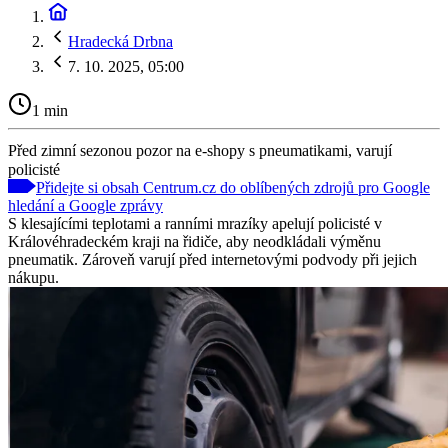
Hradecká Drbna
7. 10. 2025, 05:00
1 min
Před zimní sezonou pozor na e-shopy s pneumatikami, varují
policisté
Přidejte si obsah Centrum.cz do oblíbených zdrojů pro Google
hledání a Google zprávy
S klesajícími teplotami a ranními mrazíky apelují policisté v
Královéhradeckém kraji na řidiče, aby neodkládali výměnu
pneumatik. Zároveň varují před internetovými podvody při jejich
nákupu.