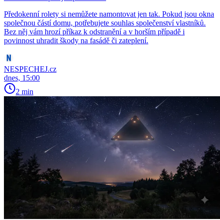
Předokenní rolety si nemůžete namontovat jen tak. Pokud jsou okna
společnou částí domu, potřebujete souhlas společenství vlastníků.
Bez něj vám hrozí příkaz k odstranění a v horším případě i
povinnost uhradit škody na fasádě či zateplení.
NESPECHEJ.cz
dnes, 15:00
2 min