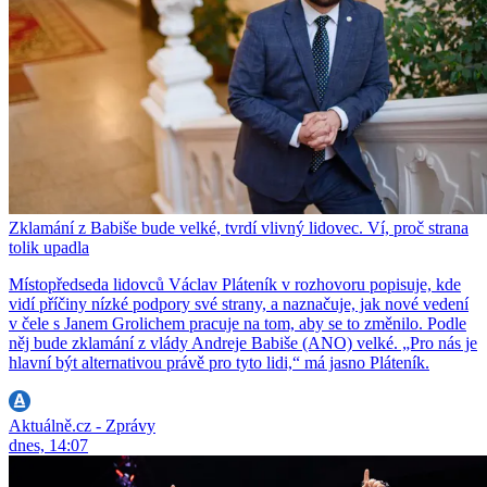
Zklamání z Babiše bude velké, tvrdí vlivný lidovec. Ví, proč strana
tolik upadla
Místopředseda lidovců Václav Pláteník v rozhovoru popisuje, kde
vidí příčiny nízké podpory své strany, a naznačuje, jak nové vedení
v čele s Janem Grolichem pracuje na tom, aby se to změnilo. Podle
něj bude zklamání z vlády Andreje Babiše (ANO) velké. „Pro nás je
hlavní být alternativou právě pro tyto lidi,“ má jasno Pláteník.
Aktuálně.cz - Zprávy
dnes, 14:07