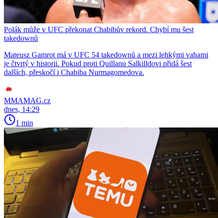
Polák může v UFC překonat Chabibův rekord. Chybí mu šest
takedownů
Mateusz Gamrot má v UFC 54 takedownů a mezi lehkými vahami
je čtvrtý v historii. Pokud proti Quillanu Salkilldovi přidá šest
dalších, přeskočí i Chabiba Nurmagomedova.
MMAMAG.cz
dnes, 14:29
1 min