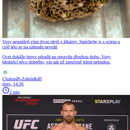
Vosy nesnášejí vůni dvou olejů z lékárny. Smíchejte je s octem a
celé léto se na zahradu nevrátí
Ocet dokáže hmyz odradit na opravdu dlouhou dobu. Vosy,
hledající něco dobrého, vás tak už zaručeně trápit nebudou.
Chalupáři-Zahrádkáři
dnes, 14:26
2 min