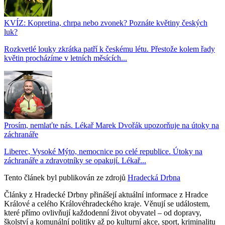
KVÍZ: Kopretina, chrpa nebo zvonek? Poznáte květiny českých
luk?
Rozkvetlé louky zkrátka patří k českému létu. Přestože kolem řady
květin procházíme v letních měsících...
Prosím, nemlaťte nás. Lékař Marek Dvořák upozorňuje na útoky na
záchranáře
Liberec, Vysoké Mýto, nemocnice po celé republice. Útoky na
záchranáře a zdravotníky se opakují. Lékař...
Tento článek byl publikován ze zdrojů
Hradecká Drbna
Články z Hradecké Drbny přinášejí aktuální informace z Hradce
Králové a celého Královéhradeckého kraje. Věnují se událostem,
které přímo ovlivňují každodenní život obyvatel – od dopravy,
školství a komunální politiky až po kulturní akce, sport, kriminalitu