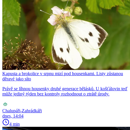
Kapusta a brokolice v srpnu mizí pod housenkami. Listy zůstanou
děravé jako síto
Právě se líhnou housenky druhé generace bělásků. U košťálovin teď
může jediný týden bez kontroly rozhodnout o ztrátě úrody.
Chalupáři-Zahrádkáři
dnes, 14:04
4 min