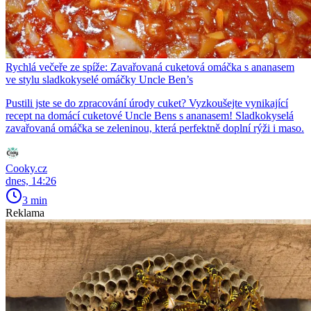
Rychlá večeře ze spíže: Zavařovaná cuketová omáčka s ananasem
ve stylu sladkokyselé omáčky Uncle Ben’s
Pustili jste se do zpracování úrody cuket? Vyzkoušejte vynikající
recept na domácí cuketové Uncle Bens s ananasem! Sladkokyselá
zavařovaná omáčka se zeleninou, která perfektně doplní rýži i maso.
Cooky.cz
dnes, 14:26
3 min
Reklama