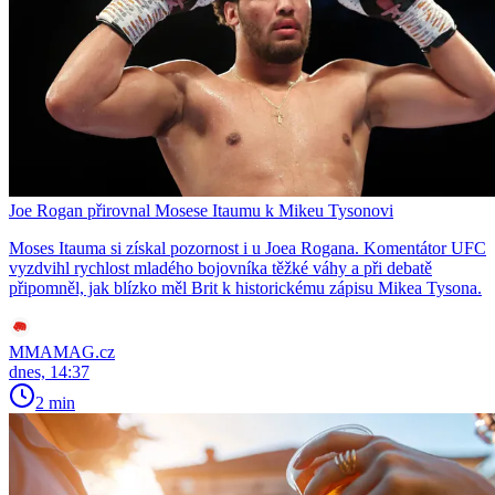
Joe Rogan přirovnal Mosese Itaumu k Mikeu Tysonovi
Moses Itauma si získal pozornost i u Joea Rogana. Komentátor UFC
vyzdvihl rychlost mladého bojovníka těžké váhy a při debatě
připomněl, jak blízko měl Brit k historickému zápisu Mikea Tysona.
MMAMAG.cz
dnes, 14:37
2 min