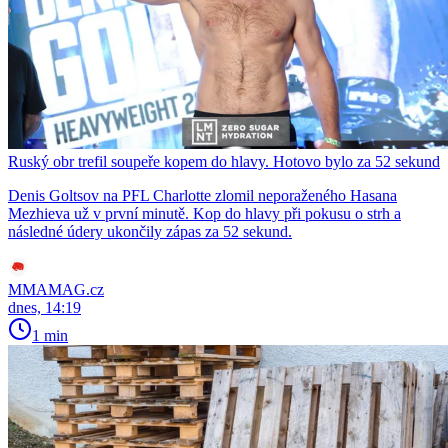
Ruský obr trefil soupeře kopem do hlavy. Hotovo bylo za 52 sekund
Denis Goltsov na PFL Charlotte zlomil neporaženého Hasana
Mezhieva už v první minutě. Kop do hlavy při pokusu o strh a
následné údery ukončily zápas za 52 sekund.
MMAMAG.cz
dnes, 14:19
1 min