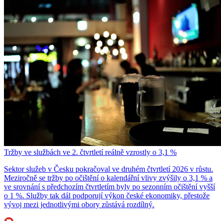
Tržby ve službách ve 2. čtvrtletí reálně vzrostly o 3,1 %
Sektor služeb v Česku pokračoval ve druhém čtvrtletí 2026 v růstu.
Meziročně se tržby po očištění o kalendářní vlivy zvýšily o 3,1 % a
ve srovnání s předchozím čtvrtletím byly po sezonním očištění vyšší
o 1 %. Služby tak dál podporují výkon české ekonomiky, přestože
vývoj mezi jednotlivými obory zůstává rozdílný.