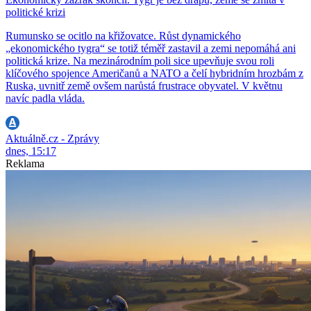
politické krizi
Rumunsko se ocitlo na křižovatce. Růst dynamického
„ekonomického tygra“ se totiž téměř zastavil a zemi nepomáhá ani
politická krize. Na mezinárodním poli sice upevňuje svou roli
klíčového spojence Američanů a NATO a čelí hybridním hrozbám z
Ruska, uvnitř země ovšem narůstá frustrace obyvatel. V květnu
navíc padla vláda.
Aktuálně.cz - Zprávy
dnes, 15:17
Reklama