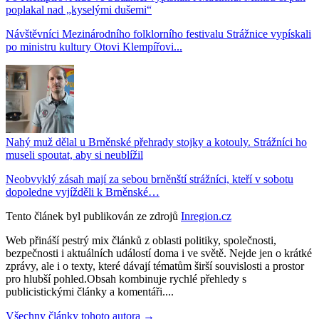
poplakal nad „kyselými dušemi“
Návštěvníci Mezinárodního folklorního festivalu Strážnice vypískali
po ministru kultury Otovi Klempířovi...
Nahý muž dělal u Brněnské přehrady stojky a kotouly. Strážníci ho
museli spoutat, aby si neublížil
Neobvyklý zásah mají za sebou brněnští strážníci, kteří v sobotu
dopoledne vyjížděli k Brněnské…
Tento článek byl publikován ze zdrojů
Inregion.cz
Web přináší pestrý mix článků z oblasti politiky, společnosti,
bezpečnosti i aktuálních událostí doma i ve světě. Nejde jen o krátké
zprávy, ale i o texty, které dávají tématům širší souvislosti a prostor
pro hlubší pohled.Obsah kombinuje rychlé přehledy s
publicistickými články a komentáři....
Všechny články tohoto autora →