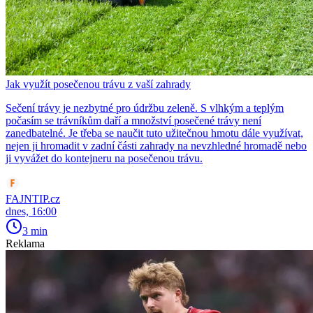
Jak využít posečenou trávu z vaší zahrady
Sečení trávy je nezbytné pro údržbu zeleně. S vlhkým a teplým
počasím se trávníkům daří a množství posečené trávy není
zanedbatelné. Je třeba se naučit tuto užitečnou hmotu dále využívat,
nejen ji hromadit v zadní části zahrady na nevzhledné hromadě nebo
ji vyvážet do kontejneru na posečenou trávu.
FAJNTIP.cz
dnes, 16:00
3 min
Reklama