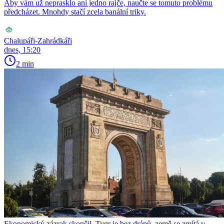
Aby vám už neprasklo ani jedno rajče, naučte se tomuto problému
předcházet. Mnohdy stačí zcela banální triky.
Chalupáři-Zahrádkáři
dnes, 15:20
2 min
Ekonomický zázrak skončil. Tygr je bez drápů, země se zmítá v