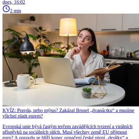
dnes, 16:02
2 min
KVÍZ: Pravda, nebo mýtus? Zakázal Brusel „dvanáctku“ a musíme
všichni platit eurem?
Evropská unie bývá častým terčem zavádějících tvrzení a virálních
příspěvků na sociálních sítích. Musí všechny země EU přijmout
euro? A opravdu se blíží konec označení české pivní „desítky“ a