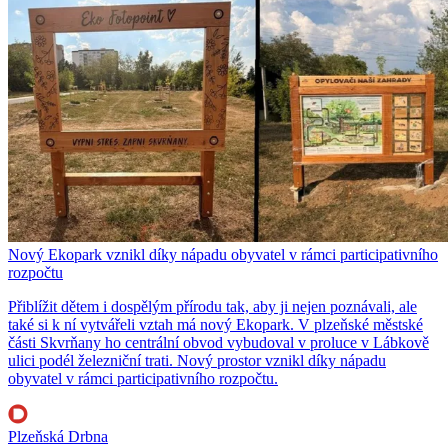
Nový Ekopark vznikl díky nápadu obyvatel v rámci participativního
rozpočtu
Přiblížit dětem i dospělým přírodu tak, aby ji nejen poznávali, ale
také si k ní vytvářeli vztah má nový Ekopark. V plzeňské městské
části Skvrňany ho centrální obvod vybudoval v proluce v Lábkově
ulici podél železniční trati. Nový prostor vznikl díky nápadu
obyvatel v rámci participativního rozpočtu.
Plzeňská Drbna