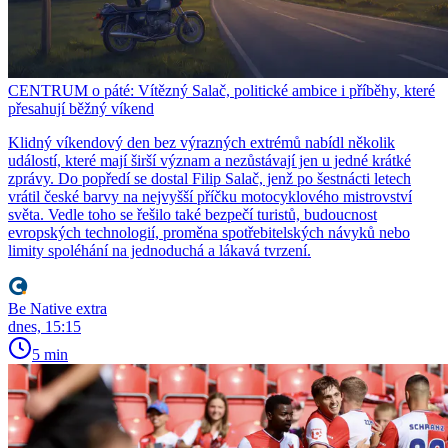
CENTRUM o páté: Vítězný Salač, politické ambice i příběhy, které
přesahují běžný víkend
Klidný víkendový den bez výrazných extrémů nabídl několik
událostí, které mají širší význam a nezůstávají jen u jedné krátké
zprávy. Do popředí se dostal Filip Salač, jenž po šestnácti letech
vrátil české barvy na nejvyšší příčku motocyklového mistrovství
světa. Vedle toho se řešilo také bezpečí turistů, budoucnost
evropských technologií, proměna spotřebitelských návyků nebo
limity spoléhání na jednoduchá a lákavá tvrzení.
Be Native extra
dnes, 15:15
5 min