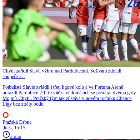
Chytil zařídil Slavii výhru nad Pardubicemi. Sešívaní zdolali
soupeře 2:1
Fotbalisté Slavie zvládli i třetí ligové kolo a ve Fortuna Areně
porazili Pardubice 2:1. O vítězství domácích se postaral dvěma góly
Mojmír Chytil. Pražský tým tak zůstává v novém ročníku Chance
Ligy bez ztráty bodu.
Pražská Drbna
dnes, 15:15
2 min