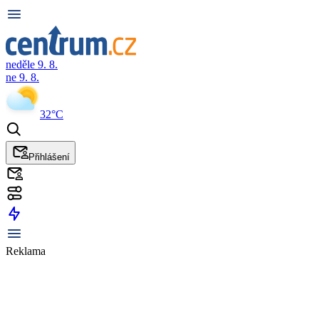
neděle 9. 8.
ne 9. 8.
32°C
Přihlášení
Reklama