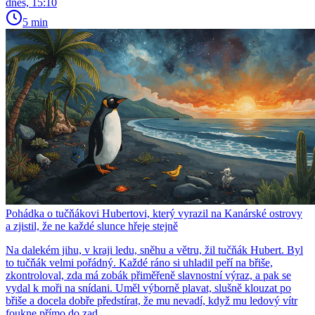
dnes, 15:10
5 min
Pohádka o tučňákovi Hubertovi, který vyrazil na Kanárské ostrovy
a zjistil, že ne každé slunce hřeje stejně
Na dalekém jihu, v kraji ledu, sněhu a větru, žil tučňák Hubert. Byl
to tučňák velmi pořádný. Každé ráno si uhladil peří na břiše,
zkontroloval, zda má zobák přiměřeně slavnostní výraz, a pak se
vydal k moři na snídani. Uměl výborně plavat, slušně klouzat po
břiše a docela dobře předstírat, že mu nevadí, když mu ledový vítr
foukne přímo do zad.