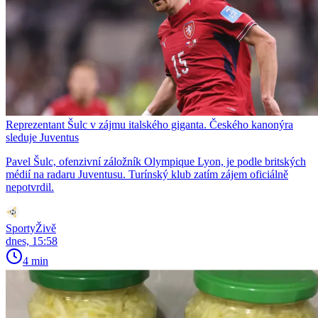
Reprezentant Šulc v zájmu italského giganta. Českého kanonýra
sleduje Juventus
Pavel Šulc, ofenzivní záložník Olympique Lyon, je podle britských
médií na radaru Juventusu. Turínský klub zatím zájem oficiálně
nepotvrdil.
SportyŽivě
dnes, 15:58
4 min