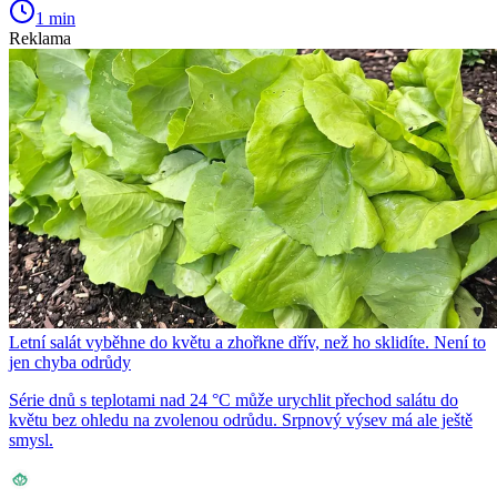
1 min
Reklama
Letní salát vyběhne do květu a zhořkne dřív, než ho sklidíte. Není to
jen chyba odrůdy
Série dnů s teplotami nad 24 °C může urychlit přechod salátu do
květu bez ohledu na zvolenou odrůdu. Srpnový výsev má ale ještě
smysl.