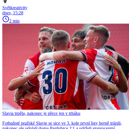
Světkreativity
dnes, 15:28
2 min
Slavia trpěla, nakonec je přece jen v trháku
Fotbalisté pražské Slavie se sice ve 3. kole první ligy herně trápili,
nakonec ale udolali doma Pardubice 2:1 a udrželi stoprocentní