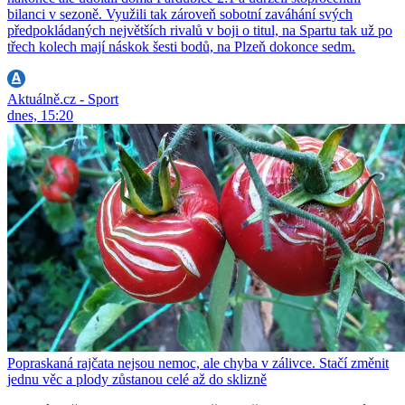
bilanci v sezoně. Využili tak zároveň sobotní zaváhání svých
předpokládaných největších rivalů v boji o titul, na Spartu tak už po
třech kolech mají náskok šesti bodů, na Plzeň dokonce sedm.
Aktuálně.cz - Sport
dnes, 15:20
Popraskaná rajčata nejsou nemoc, ale chyba v zálivce. Stačí změnit
jednu věc a plody zůstanou celé až do sklizně