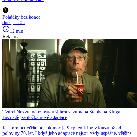
Pohádky bez konce
dnes, 15:05
12 min
Reklama
Tvůrci Nezvratného osudu si brousí zuby na Stephena Kinga.
Beznaděj se dočká nové adaptace
Je skoro neuvěřitelné, jak moc je Stephen King v kurzu už od
poloviny 70. let. I když jeho adaptace nejsou vždy úspěšné, většina