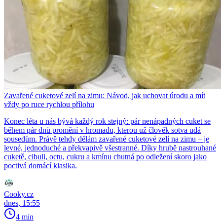
Zavařené cuketové zelí na zimu: Návod, jak uchovat úrodu a mít
vždy po ruce rychlou přílohu
Konec léta u nás bývá každý rok stejný: pár nenápadných cuket se
během pár dnů promění v hromadu, kterou už člověk sotva udá
sousedům. Právě tehdy dělám zavařené cuketové zelí na zimu – je
levné, jednoduché a překvapivě všestranné. Díky hrubě nastrouhané
cuketě, cibuli, octu, cukru a kmínu chutná po odležení skoro jako
poctivá domácí klasika.
Cooky.cz
dnes, 15:55
4 min