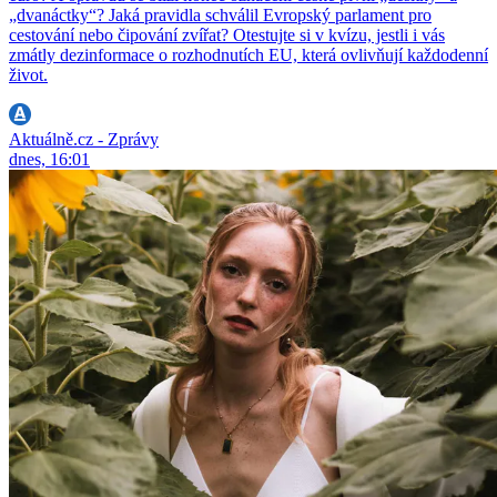
„dvanáctky“? Jaká pravidla schválil Evropský parlament pro
cestování nebo čipování zvířat? Otestujte si v kvízu, jestli i vás
zmátly dezinformace o rozhodnutích EU, která ovlivňují každodenní
život.
Aktuálně.cz - Zprávy
dnes, 16:01