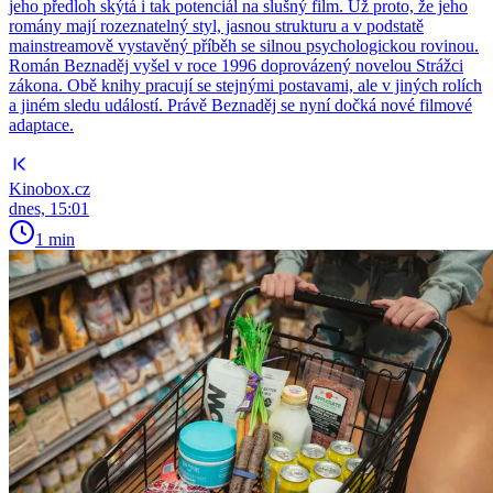
jeho předloh skýtá i tak potenciál na slušný film. Už proto, že jeho
romány mají rozeznatelný styl, jasnou strukturu a v podstatě
mainstreamově vystavěný příběh se silnou psychologickou rovinou.
Román Beznaděj vyšel v roce 1996 doprovázený novelou Strážci
zákona. Obě knihy pracují se stejnými postavami, ale v jiných rolích
a jiném sledu událostí. Právě Beznaděj se nyní dočká nové filmové
adaptace.
Kinobox.cz
dnes, 15:01
1 min