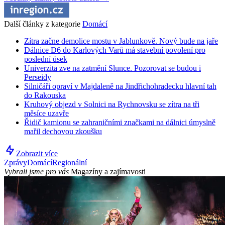
Další články z kategorie
Domácí
Zítra začne demolice mostu v Jablunkově. Nový bude na jaře
Dálnice D6 do Karlových Varů má stavební povolení pro
poslední úsek
Univerzita zve na zatmění Slunce. Pozorovat se budou i
Perseidy
Silničáři opraví v Majdaleně na Jindřichohradecku hlavní tah
do Rakouska
Kruhový objezd v Solnici na Rychnovsku se zítra na tři
měsíce uzavře
Řidič kamionu se zahraničními značkami na dálnici úmyslně
mařil dechovou zkoušku
Zobrazit více
Zprávy
Domácí
Regionální
Vybrali jsme pro vás
Magazíny a zajímavosti