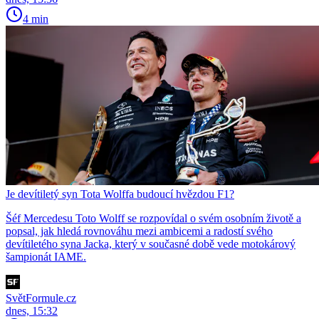
4 min
Je devítiletý syn Tota Wolffa budoucí hvězdou F1?
Šéf Mercedesu Toto Wolff se rozpovídal o svém osobním životě a
popsal, jak hledá rovnováhu mezi ambicemi a radostí svého
devítiletého syna Jacka, který v současné době vede motokárový
šampionát IAME.
SvětFormule.cz
dnes, 15:32