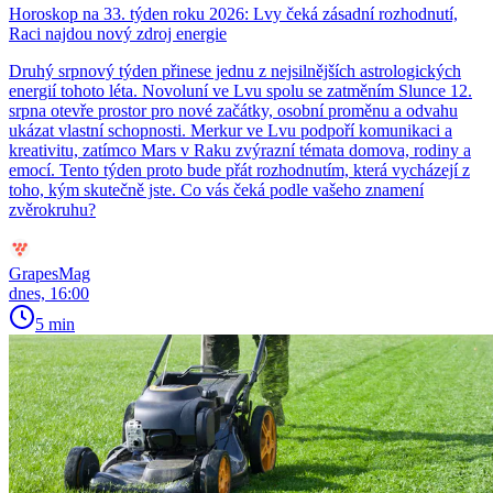
Horoskop na 33. týden roku 2026: Lvy čeká zásadní rozhodnutí,
Raci najdou nový zdroj energie
Druhý srpnový týden přinese jednu z nejsilnějších astrologických
energií tohoto léta. Novoluní ve Lvu spolu se zatměním Slunce 12.
srpna otevře prostor pro nové začátky, osobní proměnu a odvahu
ukázat vlastní schopnosti. Merkur ve Lvu podpoří komunikaci a
kreativitu, zatímco Mars v Raku zvýrazní témata domova, rodiny a
emocí. Tento týden proto bude přát rozhodnutím, která vycházejí z
toho, kým skutečně jste. Co vás čeká podle vašeho znamení
zvěrokruhu?
GrapesMag
dnes, 16:00
5 min