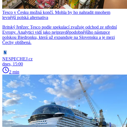
Tesco v Česku možná končí. Mohla by ho nahradit mnohem
levnější polská alternativa
Britský řetězec Tesco podle spekulací zvažuje odchod ze střední
Evropy. Analytici vidí jako nejpravděpodobnějšího nástupce
polskou Biedronku, která už expanduje na Slovensku a je mezi
Čechy oblíbená.
NESPECHEJ.cz
dnes, 15:00
2 min