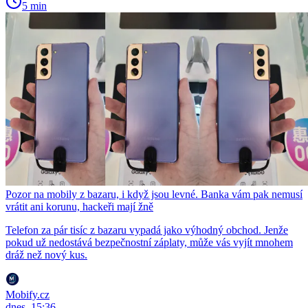
5 min
Pozor na mobily z bazaru, i když jsou levné. Banka vám pak nemusí
vrátit ani korunu, hackeři mají žně
Telefon za pár tisíc z bazaru vypadá jako výhodný obchod. Jenže
pokud už nedostává bezpečnostní záplaty, může vás vyjít mnohem
dráž než nový kus.
Mobify.cz
dnes, 15:36