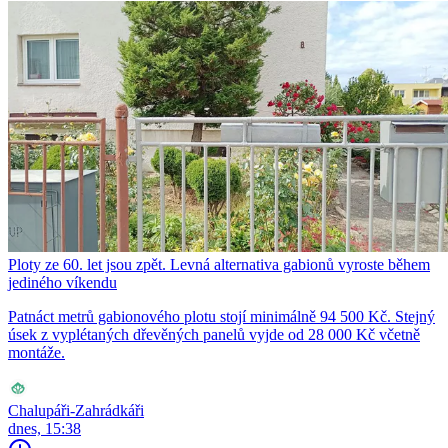
Ploty ze 60. let jsou zpět. Levná alternativa gabionů vyroste během
jediného víkendu
Patnáct metrů gabionového plotu stojí minimálně 94 500 Kč. Stejný
úsek z vyplétaných dřevěných panelů vyjde od 28 000 Kč včetně
montáže.
Chalupáři-Zahrádkáři
dnes, 15:38