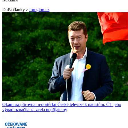
Další články z
Inregion.cz
Okamura přirovnal reportérku České televize k nacistům. ČT jeho
výpad označila za zcela nepřijatelný