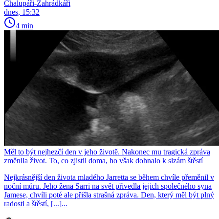
Chalupáři-Zahrádkáři
dnes, 15:32
4 min
Měl to být nejhezčí den v jeho životě. Nakonec mu tragická zpráva
změnila život. To, co zjistil doma, ho však dohnalo k slzám štěstí
Nejkrásnější den života mladého Jarretta se během chvíle přeměnil v
noční můru. Jeho žena Sarri na svět přivedla jejich společného syna
Jamese, chvíli poté ale přišla strašná zpráva. Den, který měl být plný
radosti a štěstí, [...]...