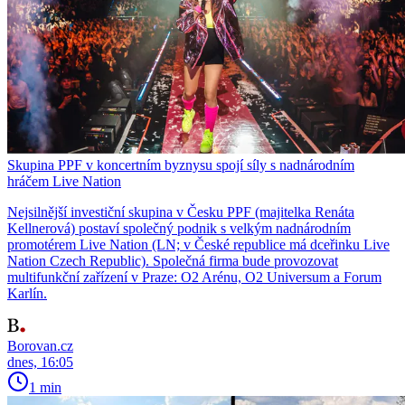
Skupina PPF v koncertním byznysu spojí síly s nadnárodním
hráčem Live Nation
Nejsilnější investiční skupina v Česku PPF (majitelka Renáta
Kellnerová) postaví společný podnik s velkým nadnárodním
promotérem Live Nation (LN; v České republice má dceřinku Live
Nation Czech Republic). Společná firma bude provozovat
multifunkční zařízení v Praze: O2 Arénu, O2 Universum a Forum
Karlín.
Borovan.cz
dnes, 16:05
1 min