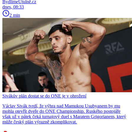
BydlímeÚtulně.cz
dnes, 08:33
2 min
Sivákův plán dostat se do ONE je v ohrožení
Václav Sivák tvrdí, že výhra nad Mamukou Usubyanem by mu
mohla otevřít dveře do ONE Championship. Ruského postojáře
však už v pátek čeká turnajový duel s Maratem Grigorianem, který
může český plán výrazně zkomplikovat.