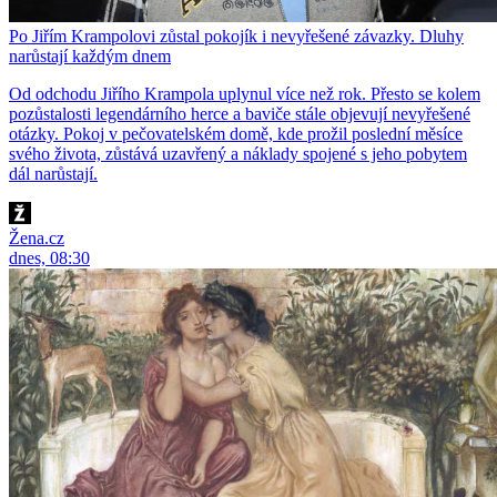
Po Jiřím Krampolovi zůstal pokojík i nevyřešené závazky. Dluhy
narůstají každým dnem
Od odchodu Jiřího Krampola uplynul více než rok. Přesto se kolem
pozůstalosti legendárního herce a baviče stále objevují nevyřešené
otázky. Pokoj v pečovatelském domě, kde prožil poslední měsíce
svého života, zůstává uzavřený a náklady spojené s jeho pobytem
dál narůstají.
Žena.cz
dnes, 08:30