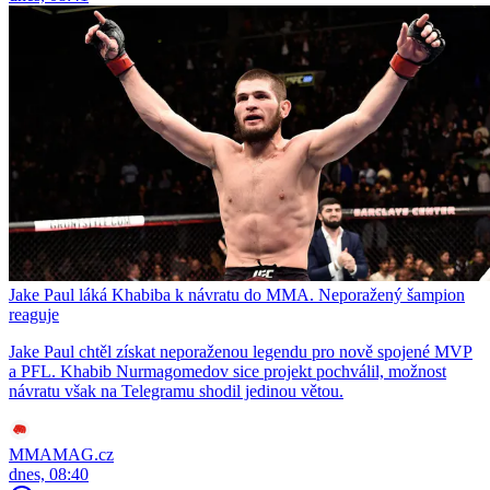
Jake Paul láká Khabiba k návratu do MMA. Neporažený šampion
reaguje
Jake Paul chtěl získat neporaženou legendu pro nově spojené MVP
a PFL. Khabib Nurmagomedov sice projekt pochválil, možnost
návratu však na Telegramu shodil jedinou větou.
MMAMAG.cz
dnes, 08:40