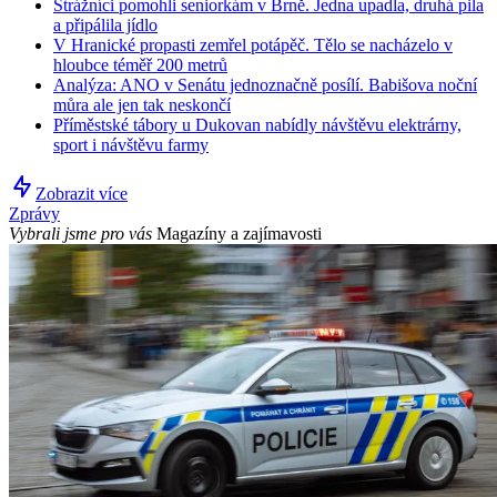
Strážníci pomohli seniorkám v Brně. Jedna upadla, druhá pila
a připálila jídlo
V Hranické propasti zemřel potápěč. Tělo se nacházelo v
hloubce téměř 200 metrů
Analýza: ANO v Senátu jednoznačně posílí. Babišova noční
můra ale jen tak neskončí
Příměstské tábory u Dukovan nabídly návštěvu elektrárny,
sport i návštěvu farmy
Zobrazit více
Zprávy
Vybrali jsme pro vás
Magazíny a zajímavosti