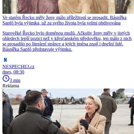
Ve starém Řecku měly ženy málo příležitostí se prosadit. Básnířka
Sapfó byla výjimka, už za svého života byla velmi obdivována
Starověké Řecko bylo doménou mužů. Ačkoliv ženy měly v jistých
ohledech lepší pozici než v křesťanském středověku, jen málo z nich
se prosadilo po literární stránce a jejich jména znají i dnešní lidé.
Básnířka Sapfó představuje výjimku.
NESPECHEJ.cz
dnes, 08:30
3 min
Reklama