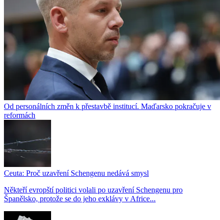
Od personálních změn k přestavbě institucí. Maďarsko pokračuje v
reformách
Ceuta: Proč uzavření Schengenu nedává smysl
Někteří evropští politici volali po uzavření Schengenu pro
Španělsko, protože se do jeho exklávy v Africe...