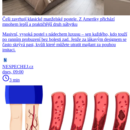
Češi zavrhují klasické manželské postele. Z Ameriky přichází
mnohem lepší a praktičtější druh nábytku
Masivní, vysoká postel s nádechem luxusu – sen každého, kdo touží
po ranním probuzení bez bolesti zad. Jenže za lákavým designem se
často skrývá past, kvůli které můžete utratit majlant za pouhou
imitaci.
NESPECHEJ.cz
dnes, 09:00
3 min