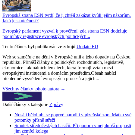
Evropská strana ESN tvrdí, že ji chtějí zakázat kvůli jejím názorům.
Jaká je skutečnost?
Evropský parlament vyzval k prověření, zda strana ESN dodržuje
podmínky registrace evropských politických...
Tento článek byl publikován ze zdrojů
Update EU
Web se zaměřuje na dění v Evropské unii a jeho dopady na Českou
republiku. Přináší články o politických rozhodnutích, legislativě,
ekonomice i aktuálních tématech, která formují vztah mezi
evropskými institucemi a domácím prostředím.Obsah nabízí
přehledné vysvětlení evropských procesů a jejich...
Všechny články tohoto autora →
Další články z kategorie
Zprávy
Nosáli bělohubí se poprvé narodili v plzeňské zoo. Matka své
potomky přísně střeží
Smutek středočeských hasičů. Při ponoru v nejhlubší propasti
jim zemřel kolega