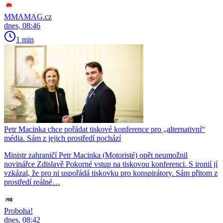
MMAMAG.cz
dnes, 08:46
1 min
Petr Macinka chce pořádat tiskové konference pro „alternativní“
média. Sám z jejich prostředí pochází
Ministr zahraničí Petr Macinka (Motoristé) opět neumožnil
novinářce Zdislavě Pokorné vstup na tiskovou konferenci. S ironií jí
vzkázal, že pro ni uspořádá tiskovku pro konspirátory. Sám přitom z
prostředí reálné…
Proboha!
dnes, 08:42