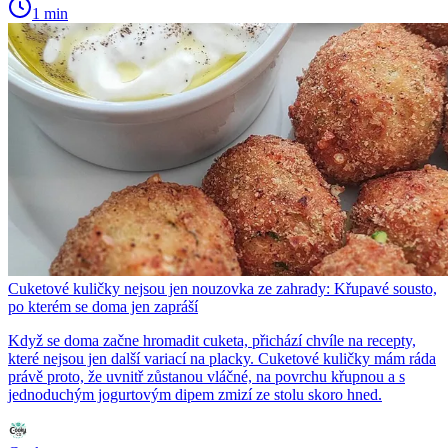
1 min
Cuketové kuličky nejsou jen nouzovka ze zahrady: Křupavé sousto,
po kterém se doma jen zapráší
Když se doma začne hromadit cuketa, přichází chvíle na recepty,
které nejsou jen další variací na placky. Cuketové kuličky mám ráda
právě proto, že uvnitř zůstanou vláčné, na povrchu křupnou a s
jednoduchým jogurtovým dipem zmizí ze stolu skoro hned.