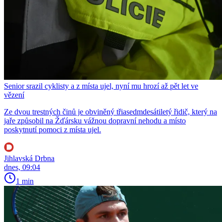
Senior srazil cyklisty a z místa ujel, nyní mu hrozí až pět let ve
vězení
Ze dvou trestných činů je obviněný třiasedmdesátiletý řidič, který na
jaře způsobil na Žďársku vážnou dopravní nehodu a místo
poskytnutí pomoci z místa ujel.
Jihlavská Drbna
dnes, 09:04
1 min