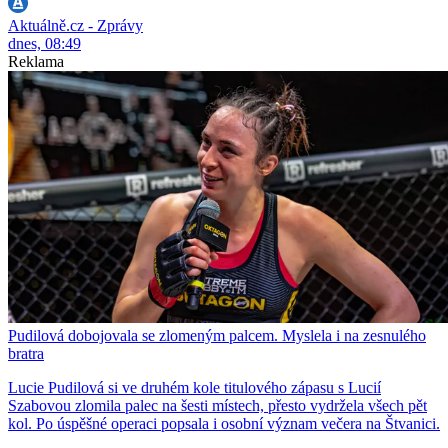
Aktuálně.cz - Zprávy
dnes, 08:49
Reklama
Pudilová dobojovala se zlomeným palcem. Myslela i na zesnulého
bratra
Lucie Pudilová si ve druhém kole titulového zápasu s Lucií
Szabovou zlomila palec na šesti místech, přesto vydržela všech pět
kol. Po úspěšné operaci popsala i osobní význam večera na Štvanici.