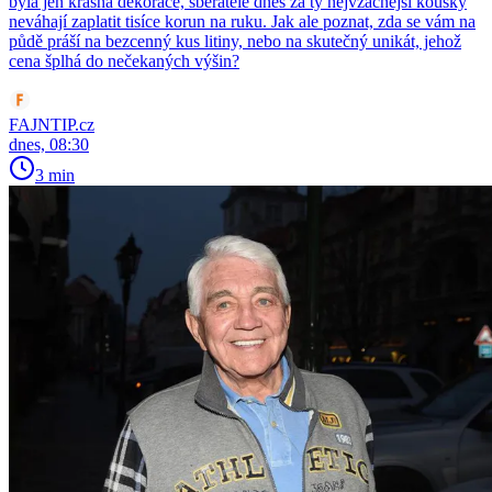
byla jen krásná dekorace, sběratelé dnes za ty nejvzácnější kousky
neváhají zaplatit tisíce korun na ruku. Jak ale poznat, zda se vám na
půdě práší na bezcenný kus litiny, nebo na skutečný unikát, jehož
cena šplhá do nečekaných výšin?
FAJNTIP.cz
dnes, 08:30
3 min