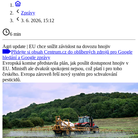
Zprávy
3. 6. 2026, 15:12
6 min
Agri update | EU chce snížit závislost na dovozu hnojiv
Přidejte si obsah Centrum.cz do oblíbených zdrojů pro Google
hledání a Google zprávy
Evropská komise představila plán, jak posílit dostupnost hnojiv v
EU. Ministři ale dvakrát spokojeni nejsou, což platí i pro toho
českého. Evropa zároveň řeší nový systém pro schvalování
pesticidů.