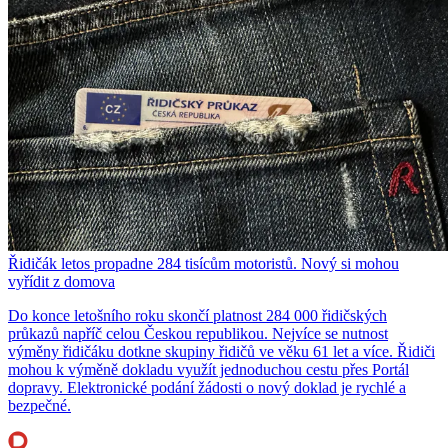
Řidičák letos propadne 284 tisícům motoristů. Nový si mohou
vyřídit z domova
Do konce letošního roku skončí platnost 284 000 řidičských
průkazů napříč celou Českou republikou. Nejvíce se nutnost
výměny řidičáku dotkne skupiny řidičů ve věku 61 let a více. Řidiči
mohou k výměně dokladu využít jednoduchou cestu přes Portál
dopravy. Elektronické podání žádosti o nový doklad je rychlé a
bezpečné.