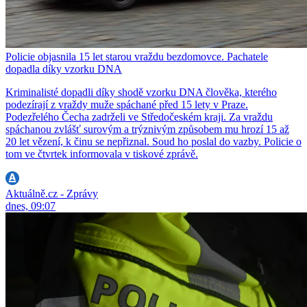
Policie objasnila 15 let starou vraždu bezdomovce. Pachatele
dopadla díky vzorku DNA
Kriminalisté dopadli díky shodě vzorku DNA člověka, kterého
podezírají z vraždy muže spáchané před 15 lety v Praze.
Podezřelého Čecha zadrželi ve Středočeském kraji. Za vraždu
spáchanou zvlášť surovým a trýznivým způsobem mu hrozí 15 až
20 let vězení, k činu se nepřiznal. Soud ho poslal do vazby. Policie o
tom ve čtvrtek informovala v tiskové zprávě.
Aktuálně.cz - Zprávy
dnes, 09:07