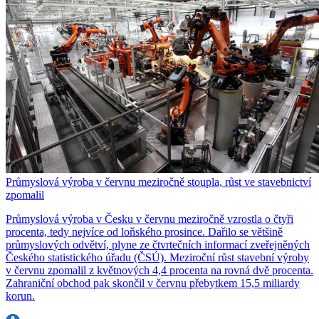
Průmyslová výroba v červnu meziročně stoupla, růst ve stavebnictví
zpomalil
Průmyslová výroba v Česku v červnu meziročně vzrostla o čtyři
procenta, tedy nejvíce od loňského prosince. Dařilo se většině
průmyslových odvětví, plyne ze čtvrtečních informací zveřejněných
Českého statistického úřadu (ČSÚ). Meziroční růst stavební výroby
v červnu zpomalil z květnových 4,4 procenta na rovná dvě procenta.
Zahraniční obchod pak skončil v červnu přebytkem 15,5 miliardy
korun.