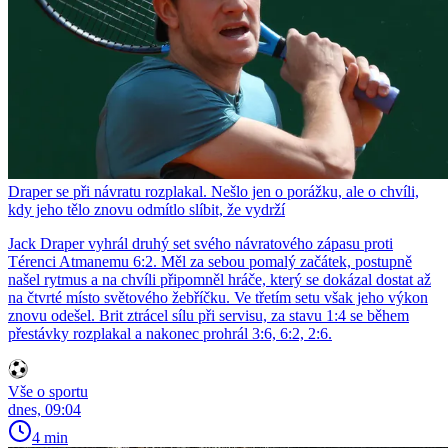
Draper se při návratu rozplakal. Nešlo jen o porážku, ale o chvíli,
kdy jeho tělo znovu odmítlo slíbit, že vydrží
Jack Draper vyhrál druhý set svého návratového zápasu proti
Térenci Atmanemu 6:2. Měl za sebou pomalý začátek, postupně
našel rytmus a na chvíli připomněl hráče, který se dokázal dostat až
na čtvrté místo světového žebříčku. Ve třetím setu však jeho výkon
znovu odešel. Brit ztrácel sílu při servisu, za stavu 1:4 se během
přestávky rozplakal a nakonec prohrál 3:6, 6:2, 2:6.
Vše o sportu
dnes, 09:04
4 min