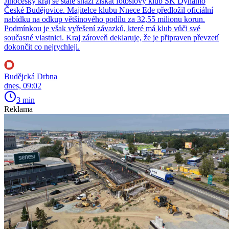
Jihočeský kraj se stále snaží získat fotbslový klub SK Dynamo
České Budějovice. Majitelce klubu Nnece Ede předložil oficiální
nabídku na odkup většinového podílu za 32,55 milionu korun.
Podmínkou je však vyřešení závazků, které má klub vůči své
současné vlastnici. Kraj zároveň deklaruje, že je připraven převzetí
dokončit co nejrychleji.
Budějcká Drbna
dnes, 09:02
3 min
Reklama