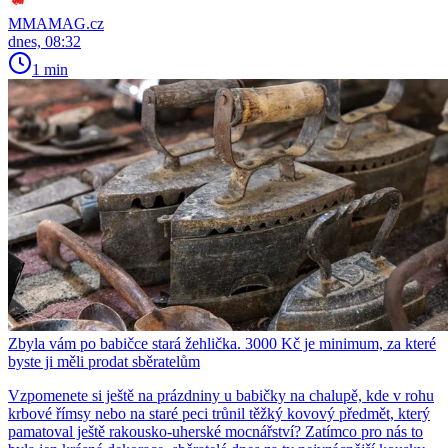
MMAMAG.cz
dnes, 08:32
1 min
Zbyla vám po babičce stará žehlička. 3000 Kč je minimum, za které
byste ji měli prodat sběratelům
Vzpomenete si ještě na prázdniny u babičky na chalupě, kde v rohu
krbové římsy nebo na staré peci trůnil těžký kovový předmět, který
pamatoval ještě rakousko-uherské mocnářství? Zatímco pro nás to