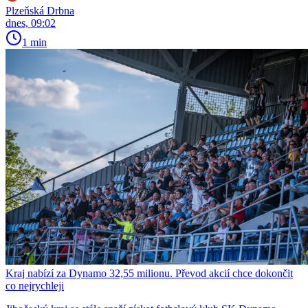
Plzeňská Drbna
dnes, 09:02
1 min
Kraj nabízí za Dynamo 32,55 milionu. Převod akcií chce dokončit
co nejrychleji