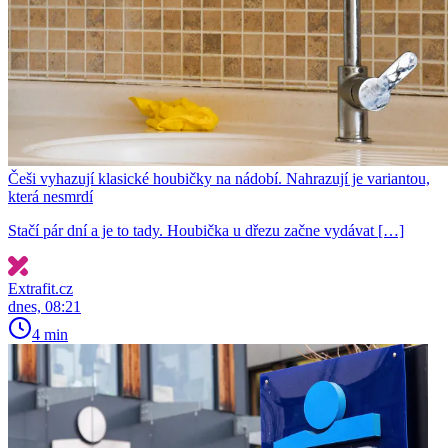
Češi vyhazují klasické houbičky na nádobí. Nahrazují je variantou,
která nesmrdí
Stačí pár dní a je to tady. Houbička u dřezu začne vydávat […]
Extrafit.cz
dnes, 08:21
4 min