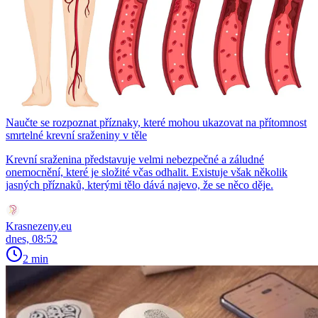
Naučte se rozpoznat příznaky, které mohou ukazovat na přítomnost
smrtelné krevní sraženiny v těle
Krevní sraženina představuje velmi nebezpečné a záludné
onemocnění, které je složité včas odhalit. Existuje však několik
jasných příznaků, kterými tělo dává najevo, že se něco děje.
Krasnezeny.eu
dnes, 08:52
2 min