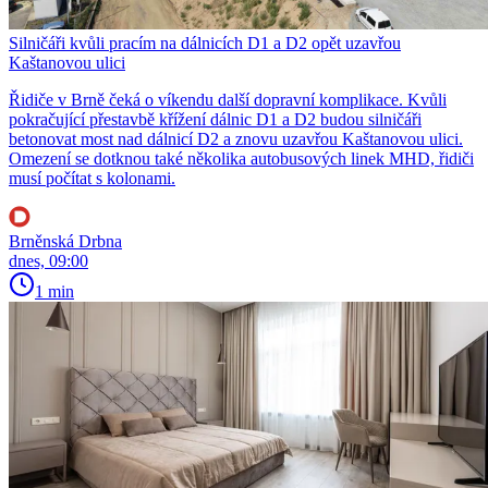
Silničáři kvůli pracím na dálnicích D1 a D2 opět uzavřou
Kaštanovou ulici
Řidiče v Brně čeká o víkendu další dopravní komplikace. Kvůli
pokračující přestavbě křížení dálnic D1 a D2 budou silničáři
betonovat most nad dálnicí D2 a znovu uzavřou Kaštanovou ulici.
Omezení se dotknou také několika autobusových linek MHD, řidiči
musí počítat s kolonami.
Brněnská Drbna
dnes, 09:00
1 min