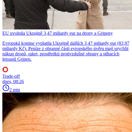
EU uvolnila Ukrajině 3,47 miliardy eur na drony a Gripeny
Evropská komise vyplatila Ukrajině dalších 3,47 miliardy eur (83,97
miliardy Kč). Peníze z obranné části evropského úvěru mají urychlit
nákup dronů, raket, prostředků protivzdušné obrany a stíhacích
letounů Gripen.
Trade-off
dnes, 08:26
2 min