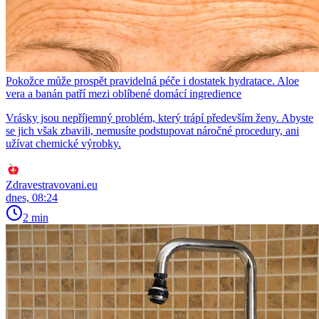
Pokožce může prospět pravidelná péče i dostatek hydratace. Aloe
vera a banán patří mezi oblíbené domácí ingredience
Vrásky jsou nepříjemný problém, který trápí především ženy. Abyste
se jich však zbavili, nemusíte podstupovat náročné procedury, ani
užívat chemické výrobky.
Zdravestravovani.eu
dnes, 08:24
2 min