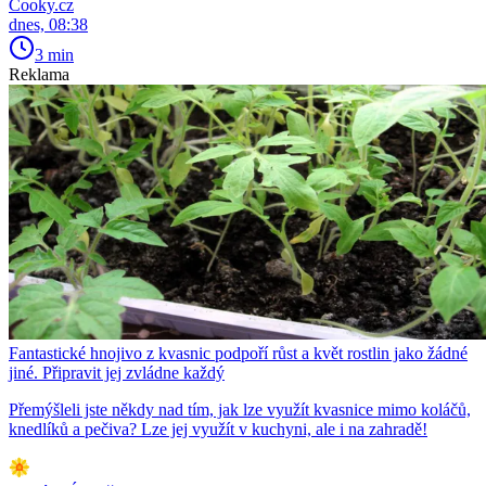
Cooky.cz
dnes, 08:38
3 min
Reklama
Fantastické hnojivo z kvasnic podpoří růst a květ rostlin jako žádné
jiné. Připravit jej zvládne každý
Přemýšleli jste někdy nad tím, jak lze využít kvasnice mimo koláčů,
knedlíků a pečiva? Lze jej využít v kuchyni, ale i na zahradě!