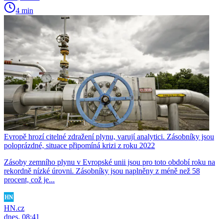
4 min
Evropě hrozí citelné zdražení plynu, varují analytici. Zásobníky jsou
poloprázdné, situace připomíná krizi z roku 2022
Zásoby zemního plynu v Evropské unii jsou pro toto období roku na
rekordně nízké úrovni. Zásobníky jsou naplněny z méně než 58
procent, což je...
HN.cz
dnes, 08:41