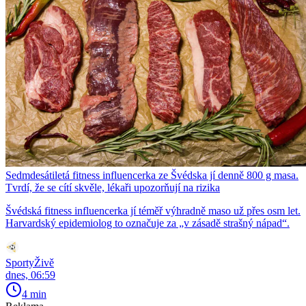
Sedmdesátiletá fitness influencerka ze Švédska jí denně 800 g masa.
Tvrdí, že se cítí skvěle, lékaři upozorňují na rizika
Švédská fitness influencerka jí téměř výhradně maso už přes osm let.
Harvardský epidemiolog to označuje za „v zásadě strašný nápad“.
SportyŽivě
dnes, 06:59
4 min