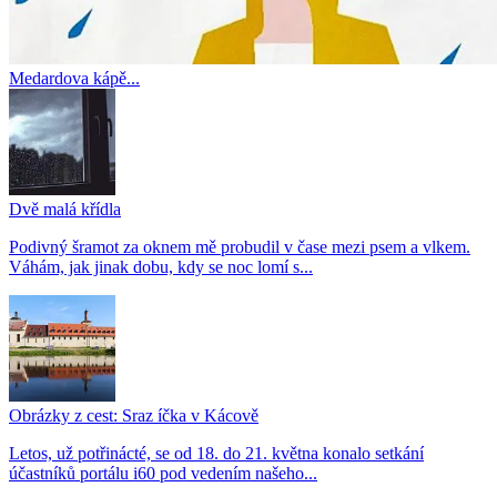
Medardova kápě...
Dvě malá křídla
Podivný šramot za oknem mě probudil v čase mezi psem a vlkem.
Váhám, jak jinak dobu, kdy se noc lomí s...
Obrázky z cest: Sraz íčka v Kácově
Letos, už potřinácté, se od 18. do 21. května konalo setkání
účastníků portálu i60 pod vedením našeho...