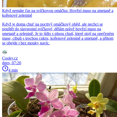
Když nemáte čas na svíčkovou omáčku: Hovězí maso na smetaně a
kořenové zelenině
Když je doma chuť na poctivý omáčkový oběd, ale nechci se
pouštět do slavnostní svíčkové, dělám právě hovězí maso na
smetaně a zelenině. Je to jídlo s plnou chutí, které stojí na opečeném
mase, cibuli s trochou cukru, kořenové zelenině a smetaně, a přitom
se obejde i bez mouky navíc.
Cooky.cz
dnes, 07:20
4 min