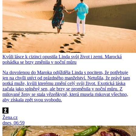
Kvůli lásce k cizinci opustila Linda svůj život i zemi. Marocká
pohádka se brzy změnila v noční můru
Na dovolenou do Maroka odjížděla Linda s pocitem, že potřebuje
jen na chvíli utéct od prázdného manželství. Netušila, že právě tam
potká muže, kvůli kterému změní celý svůj život. Exotická láska
začala jako splněný sen, ale brzy se proměnila v noční můru. Z
milované ženy se stala vězeňkyně, která musela riskovat všechno,
aby získala zpět svou svobodu.
Žena.cz
dnes, 06:59