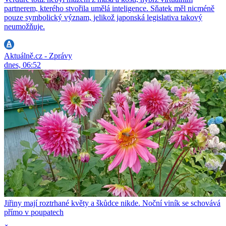
partnerem, kterého stvořila umělá inteligence. Sňatek měl nicméně
pouze symbolický význam, jelikož japonská legislativa takový
neumožňuje.
Aktuálně.cz - Zprávy
dnes, 06:52
Jiřiny mají roztrhané květy a škůdce nikde. Noční viník se schovává
přímo v poupatech