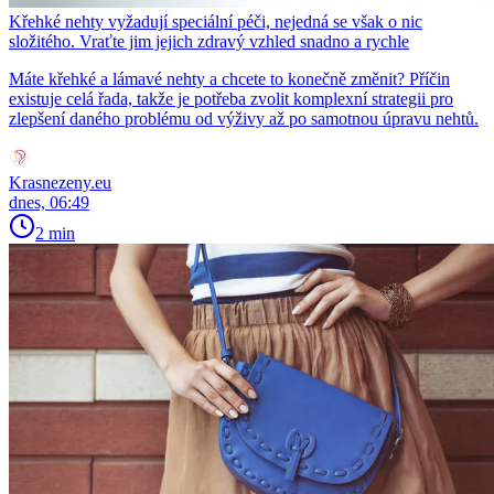
Křehké nehty vyžadují speciální péči, nejedná se však o nic
složitého. Vraťte jim jejich zdravý vzhled snadno a rychle
Máte křehké a lámavé nehty a chcete to konečně změnit? Příčin
existuje celá řada, takže je potřeba zvolit komplexní strategii pro
zlepšení daného problému od výživy až po samotnou úpravu nehtů.
Krasnezeny.eu
dnes, 06:49
2 min