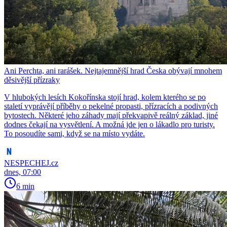
Ani Perchta, ani rarášek. Nejtajemnější hrad Česka obývají mnohem
děsivější přízraky
V hlubokých lesích Kokořínska stojí hrad, kolem kterého se po
staletí vyprávějí příběhy o pekelné propasti, přízracích a podivných
bytostech. Některé jeho záhady mají překvapivě reálný základ, jiné
dodnes čekají na vysvětlení. A možná jde jen o lákadlo pro turisty.
To posoudíte sami, když se na místo vydáte.
NESPECHEJ.cz
dnes, 07:00
6 min