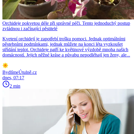
Orchideje pokvetou déle při správné péči. Tento jednoduchý postup
zvládnou i začínající pěstitelé
Kvetení orchidejí je zapotřebí trošku pomoci. Jednak optimálními
pěstebními podmínkami, jednak můžete na konci léta vyzkoušet
střídání teplot. Orchideje patří ke květinové výzdobě mnoha našich
domácností. Jejich něžné kráse a půvabu nepodléhají jen ženy, ale...
BydlímeÚtulně.cz
dnes, 07:17
2 min