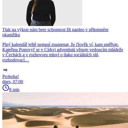
Tlak na výkon nám bere schopnost žít naplno v přítomném
okamžiku
Plný kalendář ještě nemusí znamenat, že člověk ví, kam směřuje.
Kateřina Popovyč se v Církvi adventistů věnuje vedoucím mládeže
v Čechách a v rozhovoru mluví o tlaku sociálních sítí,
rozhodovací…
Proboha!
dnes, 07:00
8 min