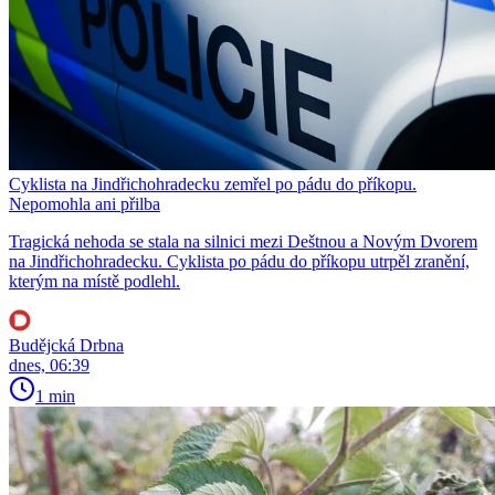
Cyklista na Jindřichohradecku zemřel po pádu do příkopu.
Nepomohla ani přilba
Tragická nehoda se stala na silnici mezi Deštnou a Novým Dvorem
na Jindřichohradecku. Cyklista po pádu do příkopu utrpěl zranění,
kterým na místě podlehl.
Budějcká Drbna
dnes, 06:39
1 min