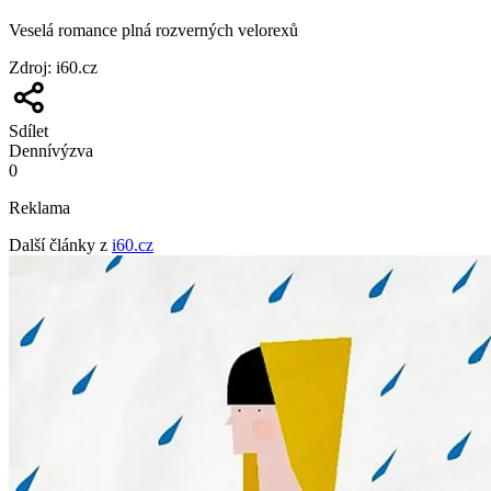
Veselá romance plná rozverných velorexů
Zdroj
:
i60.cz
Sdílet
Denní
výzva
0
Reklama
Další články z
i60.cz