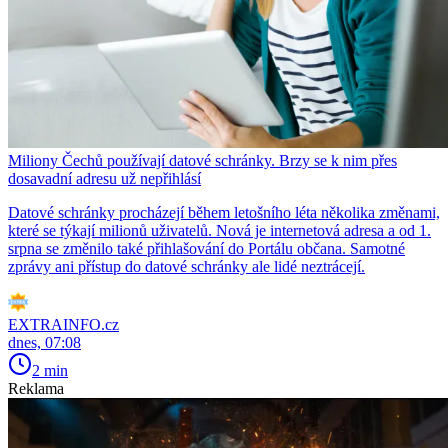
Miliony Čechů používají datové schránky. Brzy se k nim přes
dosavadní adresu už nepřihlásí
Datové schránky procházejí během letošního léta několika změnami,
které se týkají milionů uživatelů. Nová je internetová adresa a od 1.
srpna se změnilo také přihlašování do Portálu občana. Samotné
zprávy ani přístup do datové schránky ale lidé neztrácejí.
EXTRAINFO.cz
dnes, 07:08
2 min
Reklama