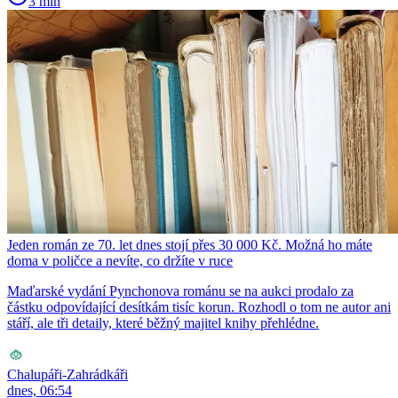
3 min
Jeden román ze 70. let dnes stojí přes 30 000 Kč. Možná ho máte
doma v poličce a nevíte, co držíte v ruce
Maďarské vydání Pynchonova románu se na aukci prodalo za
částku odpovídající desítkám tisíc korun. Rozhodl o tom ne autor ani
stáří, ale tři detaily, které běžný majitel knihy přehlédne.
Chalupáři-Zahrádkáři
dnes, 06:54