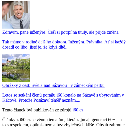
Zdravím, pane inženýre! Češi si potrpí na tituly, ale přijde změna
Tak máme v rodině dalšího doktora. Inženýra. Právníka. Ať si každý
dosadí co libo, jisté je, že když dítě...
Obrázky z cest: Světlá nad Sázavou - v zámeckém parku
Letos se setkání členů portálu i60 konalo na Sázavě s ubytováním v
Kácově. Protože Posázaví téměř neznám,...
Tento článek byl publikován ze zdrojů
i60.cz
Články z i60.cz se věnují tématům, která zajímají generaci 60+ – a
to s respektem, optimismem a bez zbytečných klišé. Obsah zahrnuje