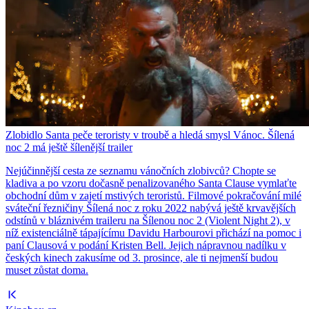
Zlobidlo Santa peče teroristy v troubě a hledá smysl Vánoc. Šílená
noc 2 má ještě šílenější trailer
Nejúčinnější cesta ze seznamu vánočních zlobivců? Chopte se
kladiva a po vzoru dočasně penalizovaného Santa Clause vymlaťte
obchodní dům v zajetí mstivých teroristů. Filmové pokračování milé
sváteční řezničiny Šílená noc z roku 2022 nabývá ještě krvavějších
odstínů v bláznivém traileru na Šílenou noc 2 (Violent Night 2), v
níž existenciálně tápajícímu Davidu Harbourovi přichází na pomoc i
paní Clausová v podání Kristen Bell. Jejich nápravnou nadílku v
českých kinech zakusíme od 3. prosince, ale ti nejmenší budou
muset zůstat doma.