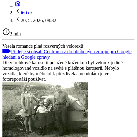
i60.cz
20. 5. 2026, 08:32
3 min
Veselá romance plná rozverných velorexů
Přidejte si obsah Centrum.cz do oblíbených zdrojů pro Google
hledání a Google zprávy
Díky trubkové karoserii potažené koženkou byl velorex jediné
homologované vozidlo na světě s plátěnou karoserií. Nebylo
vozidla, které by mělo tolik přezdívek a neodolám je ve
fotoreportáži používat.