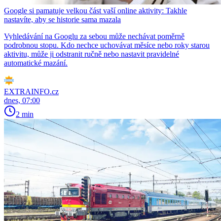
Google si pamatuje velkou část vaší online aktivity: Takhle
nastavíte, aby se historie sama mazala
Vyhledávání na Googlu za sebou může nechávat poměrně
podrobnou stopu. Kdo nechce uchovávat měsíce nebo roky starou
aktivitu, může ji odstranit ručně nebo nastavit pravidelné
automatické mazání.
EXTRAINFO.cz
dnes, 07:00
2 min