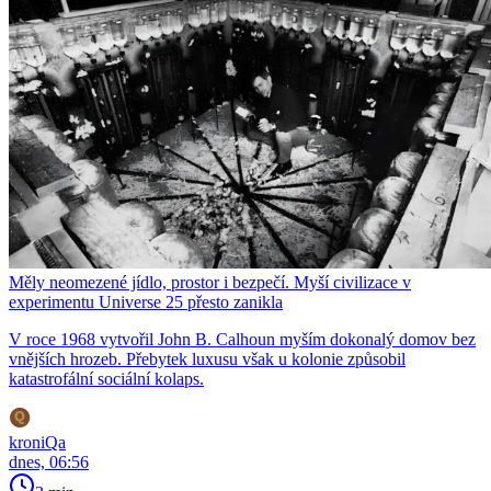
Měly neomezené jídlo, prostor i bezpečí. Myší civilizace v
experimentu Universe 25 přesto zanikla
V roce 1968 vytvořil John B. Calhoun myším dokonalý domov bez
vnějších hrozeb. Přebytek luxusu však u kolonie způsobil
katastrofální sociální kolaps.
kroniQa
dnes, 06:56