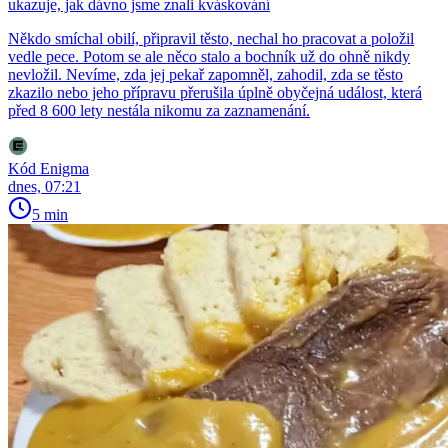
ukazuje, jak dávno jsme znali kváskování
Někdo smíchal obilí, připravil těsto, nechal ho pracovat a položil
vedle pece. Potom se ale něco stalo a bochník už do ohně nikdy
nevložil. Nevíme, zda jej pekař zapomněl, zahodil, zda se těsto
zkazilo nebo jeho přípravu přerušila úplně obyčejná událost, která
před 8 600 lety nestála nikomu za zaznamenání.
Kód Enigma
dnes, 07:21
5 min