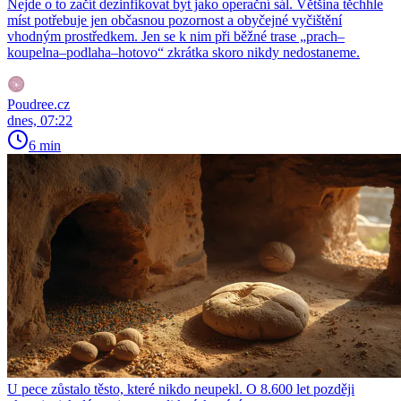
Nejde o to začít dezinfikovat byt jako operační sál. Většina těchhle
míst potřebuje jen občasnou pozornost a obyčejné vyčištění
vhodným prostředkem. Jen se k nim při běžné trase „prach–
koupelna–podlaha–hotovo“ zkrátka skoro nikdy nedostaneme.
Poudree.cz
dnes, 07:22
6 min
U pece zůstalo těsto, které nikdo neupekl. O 8.600 let později