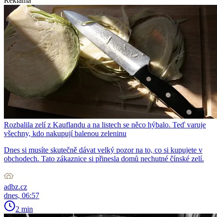
Reklama
Rozbalila zelí z Kauflandu a na listech se něco hýbalo. Teď varuje
všechny, kdo nakupují balenou zeleninu
Dnes si musíte skutečně dávat velký pozor na to, co si kupujete v
obchodech. Tato zákaznice si přinesla domů nechutné čínské zelí.
adbz.cz
dnes, 06:57
2 min