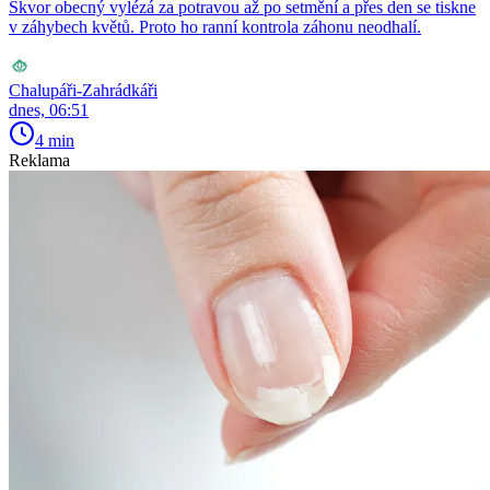
Škvor obecný vylézá za potravou až po setmění a přes den se tiskne
v záhybech květů. Proto ho ranní kontrola záhonu neodhalí.
Chalupáři-Zahrádkáři
dnes, 06:51
4 min
Reklama