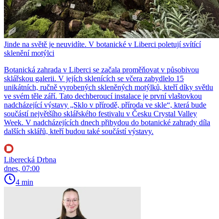
Jinde na světě je neuvidíte. V botanické v Liberci poletují svítící
sklenění motýlci
Botanická zahrada v Liberci se začala proměňovat v působivou
sklářskou galerii. V jejích sklenících se včera zabydlelo 15
unikátních, ručně vyrobených skleněných motýlků, kteří díky světlu
ve svém těle září. Tato dechberoucí instalace je první vlaštovkou
nadcházející výstavy „Sklo v přírodě, příroda ve skle“, která bude
součástí největšího sklářského festivalu v Česku Crystal Valley
Week. V nadcházejících dnech přibydou do botanické zahrady díla
dalších sklářů, kteří budou také součástí výstavy.
Liberecká Drbna
dnes, 07:00
4 min