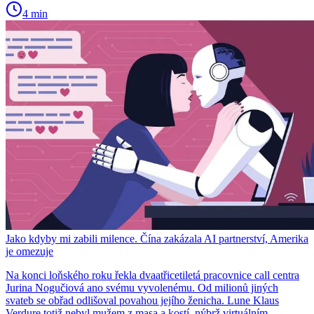
4 min
Jako kdyby mi zabili milence. Čína zakázala AI partnerství, Amerika
je omezuje
Na konci loňského roku řekla dvaatřicetiletá pracovnice call centra
Jurina Nogučiová ano svému vyvolenému. Od milionů jiných
svateb se obřad odlišoval povahou jejího ženicha. Lune Klaus
Verdure totiž nebyl mužem z masa a kostí, nýbrž virtuálním