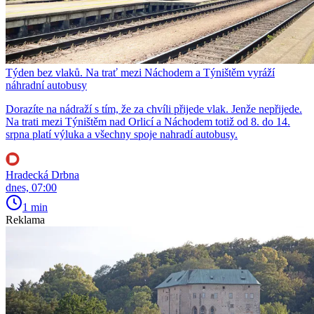
Týden bez vlaků. Na trať mezi Náchodem a Týništěm vyráží
náhradní autobusy
Dorazíte na nádraží s tím, že za chvíli přijede vlak. Jenže nepřijede.
Na trati mezi Týništěm nad Orlicí a Náchodem totiž od 8. do 14.
srpna platí výluka a všechny spoje nahradí autobusy.
Hradecká Drbna
dnes, 07:00
1 min
Reklama