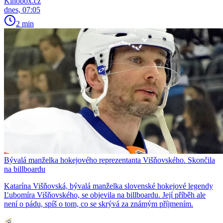
Kinobox.cz
dnes, 07:05
2 min
Bývalá manželka hokejového reprezentanta Višňovského. Skončila
na billboardu
Katarína Višňovská, bývalá manželka slovenské hokejové legendy
Ľubomíra Višňovského, se objevila na billboardu. Její příběh ale
není o pádu, spíš o tom, co se skrývá za známým příjmením.