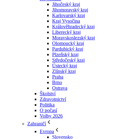
Jihočeský kraj
Jihomoravský kraj
Karlovarský kraj
Kraj Vysočina
Králověhradecký kraj
Liberecký kraj
Moravskoslezský kraj
Olomoucký kraj
Pardubický kraj
Plzeňský kraj
Středočeský kraj
Ústecký kraj
Zlínský kraj
Praha
Brno
Ostrava
Školství
Zdravotnictví
Politika
O počasí
Volby 2026
Zahraničí
Evropa
Slovensko