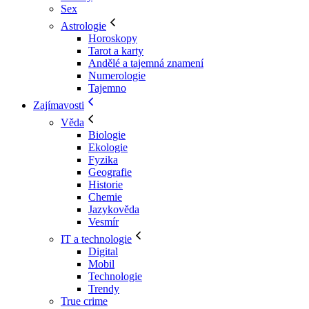
Sex
Astrologie
Horoskopy
Tarot a karty
Andělé a tajemná znamení
Numerologie
Tajemno
Zajímavosti
Věda
Biologie
Ekologie
Fyzika
Geografie
Historie
Chemie
Jazykověda
Vesmír
IT a technologie
Digital
Mobil
Technologie
Trendy
True crime