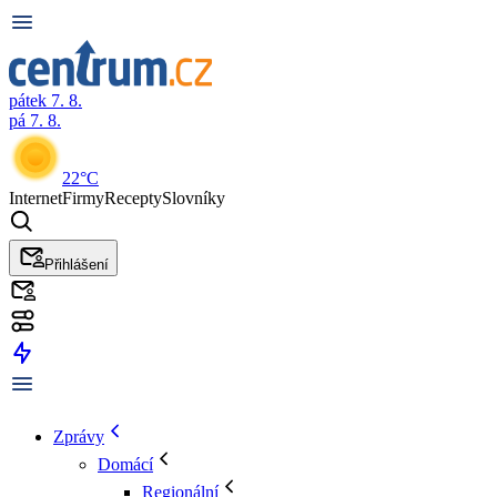
pátek 7. 8.
pá 7. 8.
22°C
Internet
Firmy
Recepty
Slovníky
Přihlášení
Zprávy
Domácí
Regionální