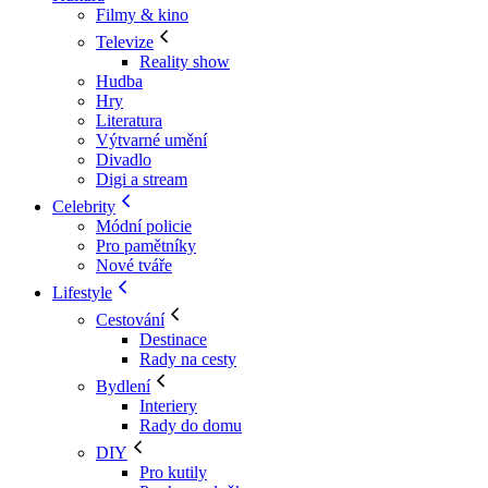
Filmy & kino
Televize
Reality show
Hudba
Hry
Literatura
Výtvarné umění
Divadlo
Digi a stream
Celebrity
Módní policie
Pro pamětníky
Nové tváře
Lifestyle
Cestování
Destinace
Rady na cesty
Bydlení
Interiery
Rady do domu
DIY
Pro kutily