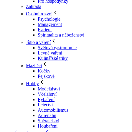
Pro hospodyňky
Zahrada
Osobní rozvoj
Psychologie
Management
Kariéra
Spiritualita a náboženství
Jídlo a vaření
Světová gastronomie
Levné vaření
Kulinářské triky
Mazlíčci
Kočky
Pejskové
Hobby
Modelářství
Včelařství
Rybaření
Letectví
Automobilismus
Adrenalin
Sběratelství
Houbaření