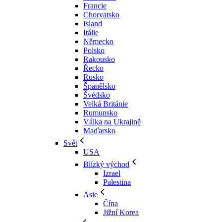
Francie
Chorvatsko
Island
Itálie
Německo
Polsko
Rakousko
Řecko
Rusko
Španělsko
Švédsko
Velká Británie
Rumunsko
Válka na Ukrajině
Maďarsko
Svět
USA
Blízký východ
Izrael
Palestina
Asie
Čína
Jižní Korea