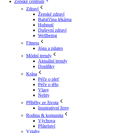
Ženské centrum
Zdraví
Ženské zdraví
Babiččina lékárna
Hubnutí
Duševní zdraví
Wellbeing
Fitness
Jóga a pilates
Módní trendy
Aktuální trendy
Doplňky
Krása
Péče o pleť
Péče o tělo
Vlasy
Nehty
Příběhy ze života
Inspirativní ženy
Rodina & komunita
Výchova
Přátelství
Vztahy