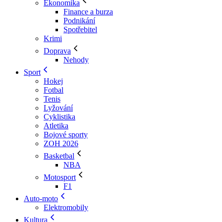
Ekonomika
Finance a burza
Podnikání
Spotřebitel
Krimi
Doprava
Nehody
Sport
Hokej
Fotbal
Tenis
Lyžování
Cyklistika
Atletika
Bojové sporty
ZOH 2026
Basketbal
NBA
Motosport
F1
Auto-moto
Elektromobily
Kultura