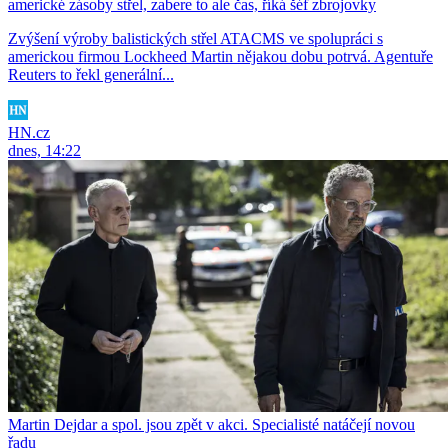
americké zásoby střel, zabere to ale čas, říká šéf zbrojovky
Zvýšení výroby balistických střel ATACMS ve spolupráci s
americkou firmou Lockheed Martin nějakou dobu potrvá. Agentuře
Reuters to řekl generální...
HN.cz
dnes, 14:22
Martin Dejdar a spol. jsou zpět v akci. Specialisté natáčejí novou
řadu