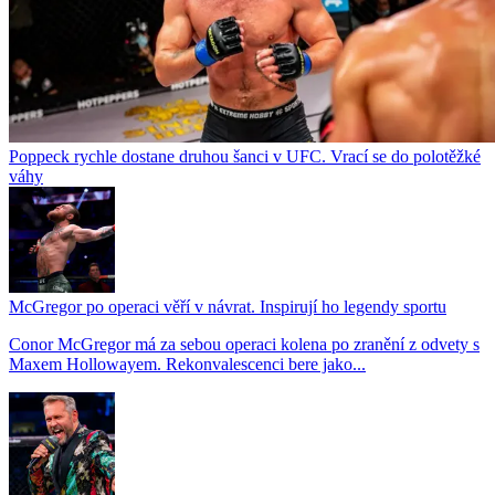
Poppeck rychle dostane druhou šanci v UFC. Vrací se do polotěžké
váhy
McGregor po operaci věří v návrat. Inspirují ho legendy sportu
Conor McGregor má za sebou operaci kolena po zranění z odvety s
Maxem Hollowayem. Rekonvalescenci bere jako...