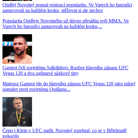
Ondřej Novotný popsal rostoucí popularitu. Ve Varech ho fanoušci
zastavovali na každém kroku, stěžovat si ale nechce
Popularita Ondřeje Novotného už dávno přesáhla svět MMA. Ve
Varech ho fanoušci zastavovali na každém kroku,...
Gamrot čelí rozjetému Salkilldovi. Rozbor hlavního zápasu UFC
Vegas 120 a dva zajímavé sázkové tipy
Mateusz Gamrot jde do hlavního zápasu UFC Vegas 120 jako mírný
outsider proti rozjetému Quillanu...
Čepo i Klein v UFC padli. Novotný rozebral, co se v Bělehradě
pokazilo