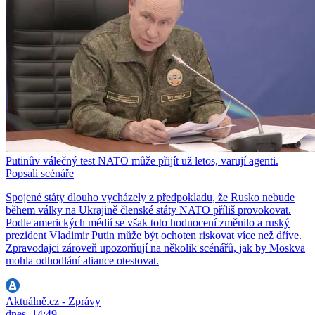
Putinův válečný test NATO může přijít už letos, varují agenti.
Popsali scénáře
Spojené státy dlouho vycházely z předpokladu, že Rusko nebude
během války na Ukrajině členské státy NATO příliš provokovat.
Podle amerických médií se však toto hodnocení změnilo a ruský
prezident Vladimir Putin může být ochoten riskovat více než dříve.
Zpravodajci zároveň upozorňují na několik scénářů, jak by Moskva
mohla odhodlání aliance otestovat.
Aktuálně.cz - Zprávy
dnes, 14:49