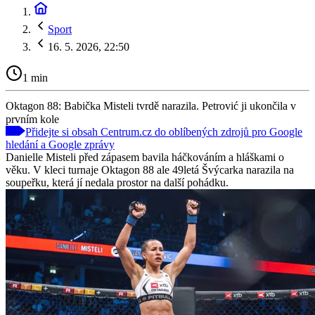
Sport
16. 5. 2026, 22:50
1 min
Oktagon 88: Babička Misteli tvrdě narazila. Petrović ji ukončila v
prvním kole
Přidejte si obsah Centrum.cz do oblíbených zdrojů pro Google
hledání a Google zprávy
Danielle Misteli před zápasem bavila háčkováním a hláškami o
věku. V kleci turnaje Oktagon 88 ale 49letá Švýcarka narazila na
soupeřku, která jí nedala prostor na další pohádku.