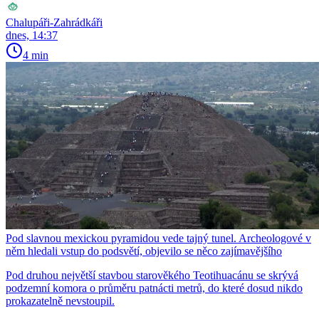
Chalupáři-Zahrádkáři
dnes, 14:37
4 min
Pod slavnou mexickou pyramidou vede tajný tunel. Archeologové v
něm hledali vstup do podsvětí, objevilo se něco zajímavějšího
Pod druhou největší stavbou starověkého Teotihuacánu se skrývá
podzemní komora o průměru patnácti metrů, do které dosud nikdo
prokazatelně nevstoupil.