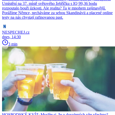
Umístění na 37. místě světového žebříčku s IQ 99,36 bodu
rozpoutalo bouři úzkosti. Ale realita? Ta je mnohem zajímavější.
Porážíme Němce, necháváme za sebou Skandinávii a placené online
testy na nás chystají rafinovanou past.
NESPECHEJ.cz
dnes, 14:30
3 min
HOSPODSKÝ KVÍZ: Myslíte si, že o dovolených víte všechno?