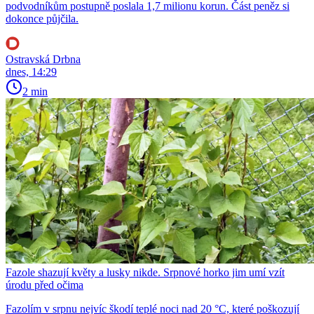
podvodníkům postupně poslala 1,7 milionu korun. Část peněz si
dokonce půjčila.
Ostravská Drbna
dnes, 14:29
2 min
Fazole shazují květy a lusky nikde. Srpnové horko jim umí vzít
úrodu před očima
Fazolím v srpnu nejvíc škodí teplé noci nad 20 °C, které poškozují