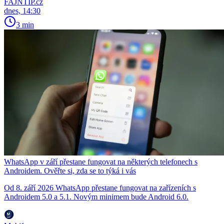
FAJNTIP.cz
dnes, 14:30
3 min
WhatsApp v září přestane fungovat na některých telefonech s
Androidem. Ověřte si, zda se to týká i vás
Od 8. září 2026 WhatsApp přestane fungovat na zařízeních s
Androidem 5.0 a 5.1. Novým minimem bude Android 6.0.