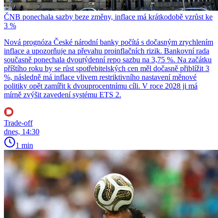
ČNB ponechala sazby beze změny, inflace má krátkodobě vzrůst ke
3 %
Nová prognóza České národní banky počítá s dočasným zrychlením
inflace a upozorňuje na převahu proinflačních rizik. Bankovní rada
současně ponechala dvoutýdenní repo sazbu na 3,75 %. Na začátku
příštího roku by se růst spotřebitelských cen měl dočasně přiblížit 3
%, následně má inflace vlivem restriktivního nastavení měnové
politiky opět zamířit k dvouprocentnímu cíli. V roce 2028 ji má
mírně zvýšit zavedení systému ETS 2.
Trade-off
dnes, 14:30
1 min