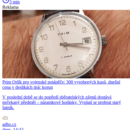
3 min
Reklama
Prim Orlík pro vojenské potápěče: 300 vyrobených kusů, dnešní
cena v desítkách tisíc korun
V poslední době se do popředí sběratelských zájmů dostává
nečekaný předmět – náramkové hodinky. Vyplatí se probrat starý
šatník.
adbz.cz
dnes, 14:42