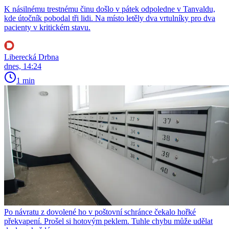
K násilnému trestnému činu došlo v pátek odpoledne v Tanvaldu,
kde útočník pobodal tři lidi. Na místo letěly dva vrtulníky pro dva
pacienty v kritickém stavu.
Liberecká Drbna
dnes, 14:24
1 min
Po návratu z dovolené ho v poštovní schránce čekalo hořké
překvapení. Prošel si hotovým peklem. Tuhle chybu může udělat