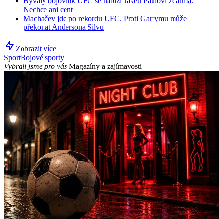
Bývalý bojovník UFC se nabízí Jakeu Paulovi zdarma.
Nechce ani cent
Machačev jde po rekordu UFC. Proti Garrymu může
překonat Andersona Silvu
Zobrazit více
Sport
Bojové sporty
Vybrali jsme pro vás
Magazíny a zajímavosti