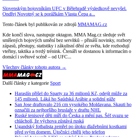
Slovenským bojovníkům UFC v Bělehradě výsledkově nevyšel.
Ondřej Novotný se k porážkám Vlasta Čepa a...
Tento článek byl publikován ze zdrojů
MMAMAG.cz
Kde končí slova, nastupuje oktagon. MMA Mag.cz sleduje svět
smíšených bojových umění bez servítků – přináší novinky, rozbory
zápasů, přestupy, statistiky i zákulisní dění ze světa, kde rozhodují
vteřiny, taktika a tvrdý trénink. Čtenáři se dostanou k informacím o
domácí i světové scéně – od UFC...
Všechny články tohoto autora →
Další články z kategorie
Sport
Haraslín přišel do Sparty za 36 milionů Kč, odejít může za
145 milionů. Láká ho Saúdská Arábie a solidní gáže
San Jose draftovalo 216 cm vysokého Moldavana. Skauti ho
označili za nejhoršího bruslaře v draftu NHL
Ruské tenisové děti míří do Česka a mění pas. Šéf svazu se
chlácholí, že výchova zůstává ruská
Ugandský fotbalista zemřel po útoku dlažebními kostkami
před svým domem. Útočníci chtěli jeho telefon