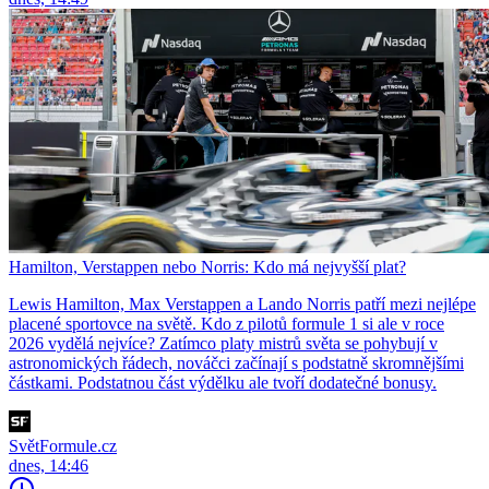
Hamilton, Verstappen nebo Norris: Kdo má nejvyšší plat?
Lewis Hamilton, Max Verstappen a Lando Norris patří mezi nejlépe
placené sportovce na světě. Kdo z pilotů formule 1 si ale v roce
2026 vydělá nejvíce? Zatímco platy mistrů světa se pohybují v
astronomických řádech, nováčci začínají s podstatně skromnějšími
částkami. Podstatnou část výdělku ale tvoří dodatečné bonusy.
SvětFormule.cz
dnes, 14:46