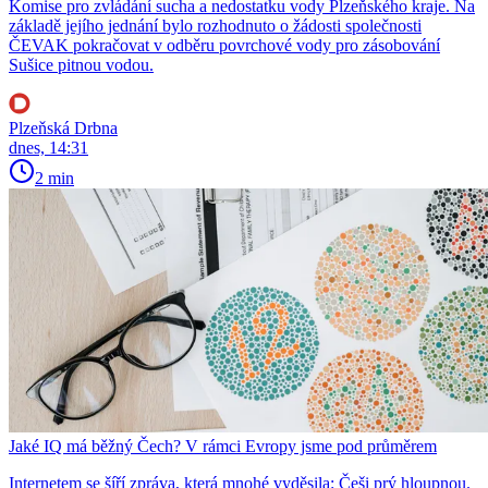
Komise pro zvládání sucha a nedostatku vody Plzeňského kraje. Na
základě jejího jednání bylo rozhodnuto o žádosti společnosti
ČEVAK pokračovat v odběru povrchové vody pro zásobování
Sušice pitnou vodou.
Plzeňská Drbna
dnes, 14:31
2 min
Jaké IQ má běžný Čech? V rámci Evropy jsme pod průměrem
Internetem se šíří zpráva, která mnohé vyděsila: Češi prý hloupnou.