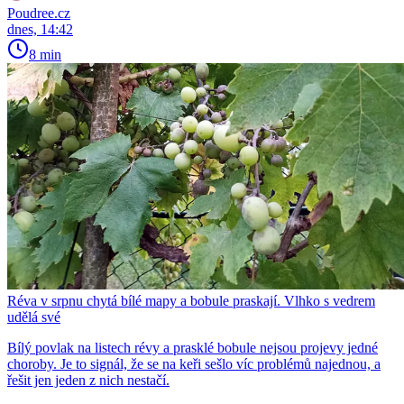
Poudree.cz
dnes, 14:42
8 min
Réva v srpnu chytá bílé mapy a bobule praskají. Vlhko s vedrem
udělá své
Bílý povlak na listech révy a prasklé bobule nejsou projevy jedné
choroby. Je to signál, že se na keři sešlo víc problémů najednou, a
řešit jen jeden z nich nestačí.