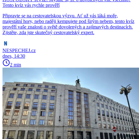
Tento kvíz vás rychle prověří
Připravte se na cestovatelskou výzvu. Ať už vás láká moře,
majestátní hory, nebo raději kempujete pod širým nebem, tento kvíz
prověří vaše znalosti o světě dovolených a zajímavých destinacích.
Zjistěte, zda jste skutečný cestovatelský expert.
NESPECHEJ.cz
dnes, 14:30
2 min