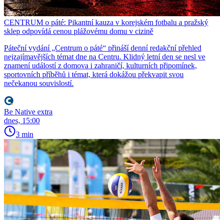
CENTRUM o páté: Pikantní kauza v korejském fotbalu a pražský
sklep odpovídá cenou plážovému domu v cizině
Páteční vydání „Centrum o páté“ přináší denní redakční přehled
nejzajímavějších témat dne na Centru. Klidný letní den se nesl ve
znamení událostí z domova i zahraničí, kulturních připomínek,
sportovních příběhů i témat, která dokážou překvapit svou
nečekanou souvislostí.
Be Native extra
dnes, 15:00
3 min