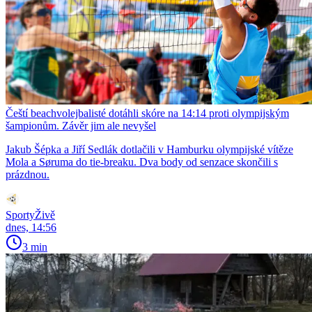
Čeští beachvolejbalisté dotáhli skóre na 14:14 proti olympijským
šampionům. Závěr jim ale nevyšel
Jakub Šépka a Jiří Sedlák dotlačili v Hamburku olympijské vítěze
Mola a Søruma do tie-breaku. Dva body od senzace skončili s
prázdnou.
SportyŽivě
dnes, 14:56
3 min