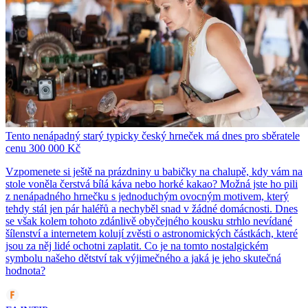
Tento nenápadný starý typicky český hrneček má dnes pro sběratele
cenu 300 000 Kč
Vzpomenete si ještě na prázdniny u babičky na chalupě, kdy vám na
stole voněla čerstvá bílá káva nebo horké kakao? Možná jste ho pili
z nenápadného hrnečku s jednoduchým ovocným motivem, který
tehdy stál jen pár haléřů a nechyběl snad v žádné domácnosti. Dnes
se však kolem tohoto zdánlivě obyčejného kousku strhlo nevídané
šílenství a internetem kolují zvěsti o astronomických částkách, které
jsou za něj lidé ochotni zaplatit. Co je na tomto nostalgickém
symbolu našeho dětství tak výjimečného a jaká je jeho skutečná
hodnota?