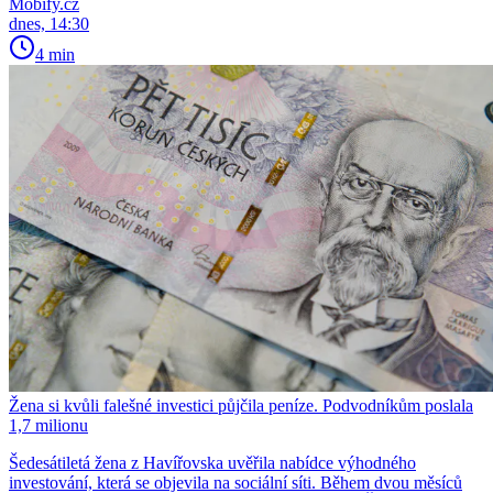
Mobify.cz
dnes, 14:30
4 min
Žena si kvůli falešné investici půjčila peníze. Podvodníkům poslala
1,7 milionu
Šedesátiletá žena z Havířovska uvěřila nabídce výhodného
investování, která se objevila na sociální síti. Během dvou měsíců