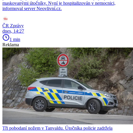
maskovanými útočníky. Nyní je hospitalizován v nemocnici,
informoval server Neovlivní.cz.
ČR Zprávy
dnes, 14:27
1 min
Reklama
Tři pobodaní nožem v Tanvaldu. Útočníka policie zadržela