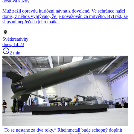
doslova každý
Muž zažil opravdu kuriózní návrat z dovolené. Ve schránce našel
dopis, z něhož vyplývalo, že je považován za mrtvého. Byl rád, že
si psaní nepřečetla jeho matka.
Světkreativity
dnes, 14:23
2 min
„To se nestane za dva roky.“ Rheinmetall bude schopný doplnit