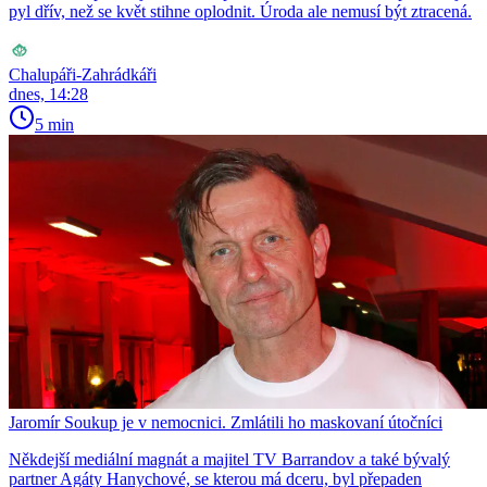
pyl dřív, než se květ stihne oplodnit. Úroda ale nemusí být ztracená.
Chalupáři-Zahrádkáři
dnes, 14:28
5 min
Jaromír Soukup je v nemocnici. Zmlátili ho maskovaní útočníci
Někdejší mediální magnát a majitel TV Barrandov a také bývalý
partner Agáty Hanychové, se kterou má dceru, byl přepaden