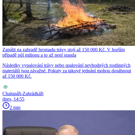
Zapálit na zahradě hromadu trávy stojí až 150 000 Kč. V horším
případě půl milionu a to už není sranda
Následky vypalování trávy nebo spalování nevhodných rostlinných
materiálů jsou závažné. Pokuty za takové jednání mohou dosáhnout
až 150 000 Kč.
Chalupáři-Zahrádkáři
dnes, 14:55
2 min