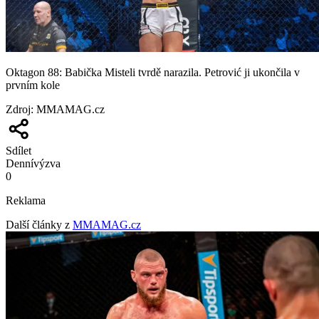
Oktagon 88: Babička Misteli tvrdě narazila. Petrović ji ukončila v
prvním kole
Zdroj
:
MMAMAG.cz
Sdílet
Denní
výzva
0
Reklama
Další články z
MMAMAG.cz