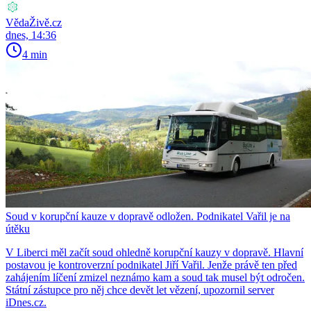
VědaŽivě.cz
dnes, 14:36
4 min
Soud v korupční kauze v dopravě odložen. Podnikatel Vařil je na
útěku
V Liberci měl začít soud ohledně korupční kauzy v dopravě. Hlavní
postavou je kontroverzní podnikatel Jiří Vařil. Jenže právě ten před
zahájením líčení zmizel neznámo kam a soud tak musel být odročen.
Státní zástupce pro něj chce devět let vězení, upozornil server
iDnes.cz.