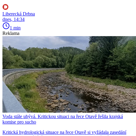
Liberecká Drbna
dnes, 14:34
1 min
Reklama
Voda stále ubývá. Kritickou situaci na řece Otavě řešila krajská
komise pro sucho
Kritická hydrologická situace na řece Otavě si vyžádala zasedání