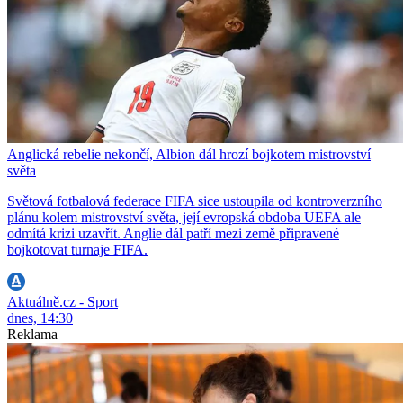
Anglická rebelie nekončí, Albion dál hrozí bojkotem mistrovství
světa
Světová fotbalová federace FIFA sice ustoupila od kontroverzního
plánu kolem mistrovství světa, její evropská obdoba UEFA ale
odmítá krizi uzavřít. Anglie dál patří mezi země připravené
bojkotovat turnaje FIFA.
Aktuálně.cz - Sport
dnes, 14:30
Reklama