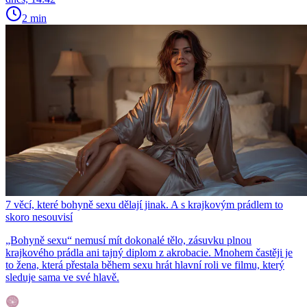
2 min
7 věcí, které bohyně sexu dělají jinak. A s krajkovým prádlem to
skoro nesouvisí
„Bohyně sexu“ nemusí mít dokonalé tělo, zásuvku plnou
krajkového prádla ani tajný diplom z akrobacie. Mnohem častěji je
to žena, která přestala během sexu hrát hlavní roli ve filmu, který
sleduje sama ve své hlavě.