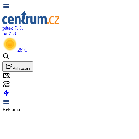
pátek 7. 8.
pá 7. 8.
26°C
Přihlášení
Reklama