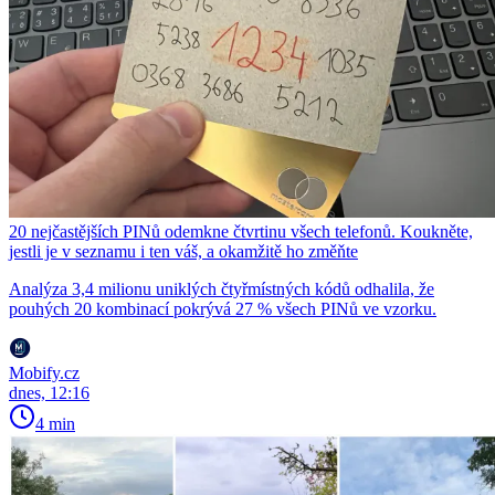
20 nejčastějších PINů odemkne čtvrtinu všech telefonů. Koukněte,
jestli je v seznamu i ten váš, a okamžitě ho změňte
Analýza 3,4 milionu uniklých čtyřmístných kódů odhalila, že
pouhých 20 kombinací pokrývá 27 % všech PINů ve vzorku.
Mobify.cz
dnes, 12:16
4 min