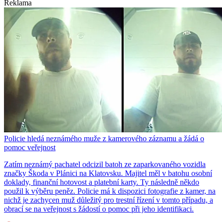
Reklama
Policie hledá neznámého muže z kamerového záznamu a žádá o
pomoc veřejnost
Zatím neznámý pachatel odcizil batoh ze zaparkovaného vozidla
značky Škoda v Plánici na Klatovsku. Majitel měl v batohu osobní
doklady, finanční hotovost a platební karty. Ty následně někdo
použil k výběru peněz. Policie má k dispozici fotografie z kamer, na
nichž je zachycen muž důležitý pro trestní řízení v tomto případu, a
obrací se na veřejnost s žádostí o pomoc při jeho identifikaci.