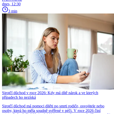
dnes, 12:30
3 min
Sirotčí důchod v roce 2026: Kdy má dítě nárok a ve kterých
případech ho nezíská
Sirotčí důchod má pomoci dítěti po smrti rodiče, osvojitele nebo
osoby, která ho měla soudně svěřené v péči. V roce 2026 činí