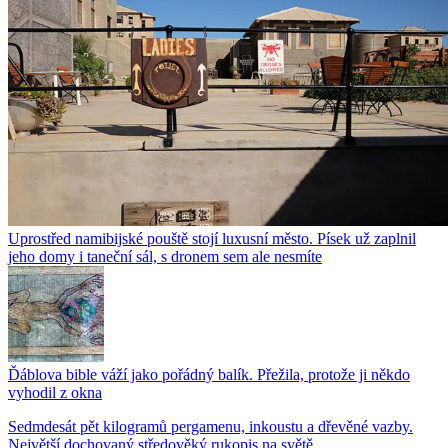
Uprostřed namibijské pouště stojí luxusní město. Písek už zaplnil
jeho domy i taneční sál, s dronem sem ale nesmíte
Ďáblova bible váží jako pořádný balík. Přežila, protože ji někdo
vyhodil z okna
Sedmdesát pět kilogramů pergamenu, inkoustu a dřevěné vazby.
Největší dochovaný středověký rukopis na světě...