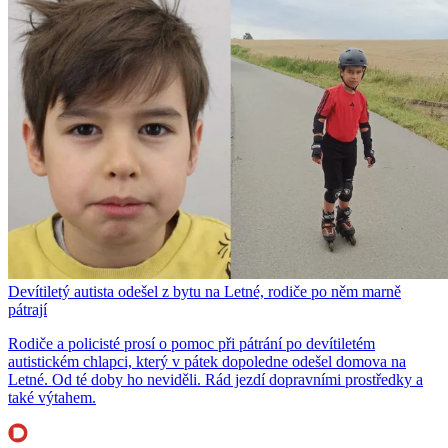
Devítiletý autista odešel z bytu na Letné, rodiče po něm marně
pátrají
Rodiče a policisté prosí o pomoc při pátrání po devítiletém
autistickém chlapci, který v pátek dopoledne odešel domova na
Letné. Od té doby ho neviděli. Rád jezdí dopravními prostředky a
také výtahem.