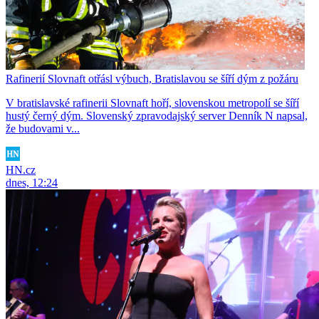
Rafinerií Slovnaft otřásl výbuch, Bratislavou se šíří dým z požáru
V bratislavské rafinerii Slovnaft hoří, slovenskou metropolí se šíří
hustý černý dým. Slovenský zpravodajský server Denník N napsal,
že budovami v...
HN.cz
dnes, 12:24