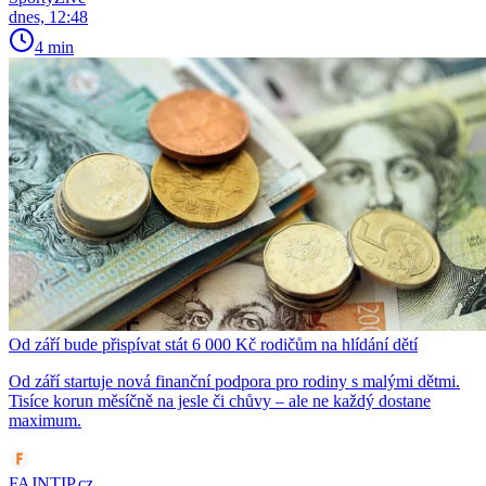
dnes, 12:48
4 min
Od září bude přispívat stát 6 000 Kč rodičům na hlídání dětí
Od září startuje nová finanční podpora pro rodiny s malými dětmi.
Tisíce korun měsíčně na jesle či chůvy – ale ne každý dostane
maximum.
FAJNTIP.cz