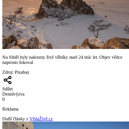
Na Sibiři byly nalezeny živé vířníky staré 24 tisíc let. Objev vědce
naprosto šokoval
Zdroj
:
Pixabay
Sdílet
Denní
výzva
0
Reklama
Další články z
VědaŽivě.cz