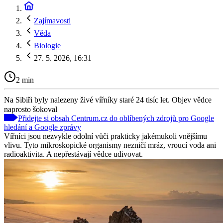
Zajímavosti
Věda
Biologie
27. 5. 2026, 16:31
2 min
Na Sibiři byly nalezeny živé vířníky staré 24 tisíc let. Objev vědce
naprosto šokoval
Přidejte si obsah Centrum.cz do oblíbených zdrojů pro Google
hledání a Google zprávy
Vířníci jsou nezvykle odolní vůči prakticky jakémukoli vnějšímu
vlivu. Tyto mikroskopické organismy nezničí mráz, vroucí voda ani
radioaktivita. A nepřestávají vědce udivovat.