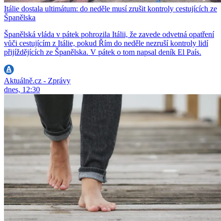
Itálie dostala ultimátum: do neděle musí zrušit kontroly cestujících ze
Španělska
Španělská vláda v pátek pohrozila Itálii, že zavede odvetná opatření
vůči cestujícím z Itálie, pokud Řím do neděle nezruší kontroly lidí
přijíždějících ze Španělska. V pátek o tom napsal deník El País.
Aktuálně.cz - Zprávy
dnes, 12:30