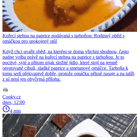
Kuřecí stehna na paprice podávaná s tarhoňou: Rodinný oběd s
omáčkou pro spokojený stůl
Když chci uvařit oběd, na kterém se doma všichni shodnou, často
padne volba právě na kuřecí stehna na paprice s tarhoňou. Je to
poctivé, syté a přitom nijak složité jídlo, které stojí na jemně
orestované cibuli, sladké paprice a smetanové omáčce. Tarhoňa k
tomu sedí překvapivě dobře, protože omáčku pěkně nasaje a na talíři
z ní není jen obyčejná příloha.
Cooky.cz
dnes, 12:00
4 min