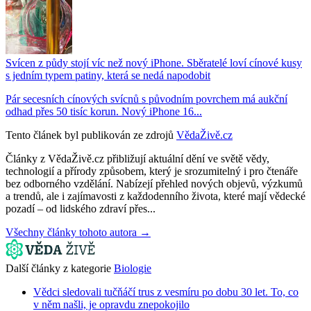
Svícen z půdy stojí víc než nový iPhone. Sběratelé loví cínové kusy
s jedním typem patiny, která se nedá napodobit
Pár secesních cínových svícnů s původním povrchem má aukční
odhad přes 50 tisíc korun. Nový iPhone 16...
Tento článek byl publikován ze zdrojů
VědaŽivě.cz
Články z VědaŽivě.cz přibližují aktuální dění ve světě vědy,
technologií a přírody způsobem, který je srozumitelný i pro čtenáře
bez odborného vzdělání. Nabízejí přehled nových objevů, výzkumů
a trendů, ale i zajímavosti z každodenního života, které mají vědecké
pozadí – od lidského zdraví přes...
Všechny články tohoto autora →
Další články z kategorie
Biologie
Vědci sledovali tučňáčí trus z vesmíru po dobu 30 let. To, co
v něm našli, je opravdu znepokojilo