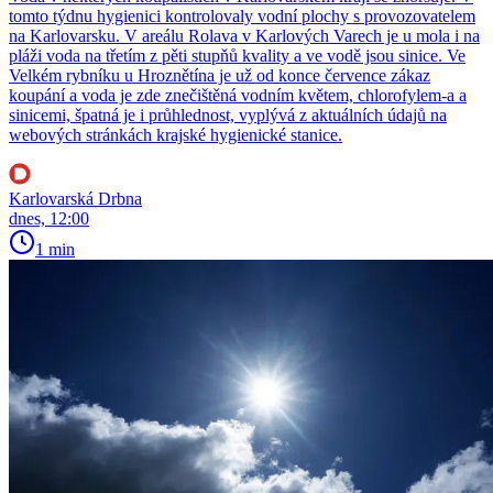
tomto týdnu hygienici kontrolovaly vodní plochy s provozovatelem
na Karlovarsku. V areálu Rolava v Karlových Varech je u mola i na
pláži voda na třetím z pěti stupňů kvality a ve vodě jsou sinice. Ve
Velkém rybníku u Hroznětína je už od konce července zákaz
koupání a voda je zde znečištěná vodním květem, chlorofylem-a a
sinicemi, špatná je i průhlednost, vyplývá z aktuálních údajů na
webových stránkách krajské hygienické stanice.
Karlovarská Drbna
dnes, 12:00
1 min