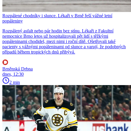
Rozpálené chodníky i slunce. Lékaři v Brně řeší vážné letní
popáleniny
Rozpálený asfalt nebo pár hodin bez stínu. Lékaři z Fakultní
nemocnice Brno letos už hospitalizovali pět lidí s těžkými
popáleninami chodidel, mezi nimi i roční dítě. Ošetřovali také
pacienty s vážnými popáleninami od slunce a varují, že podobných
případů během tropických dnů přibývá.
Brněnská Drbna
dnes, 12:30
2 min