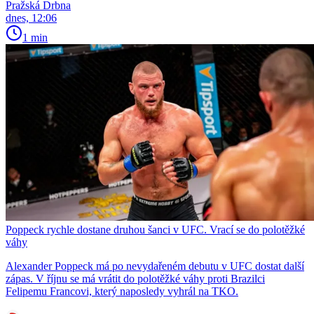
Pražská Drbna
dnes, 12:06
1 min
Poppeck rychle dostane druhou šanci v UFC. Vrací se do polotěžké
váhy
Alexander Poppeck má po nevydařeném debutu v UFC dostat další
zápas. V říjnu se má vrátit do polotěžké váhy proti Brazilci
Felipemu Francovi, který naposledy vyhrál na TKO.