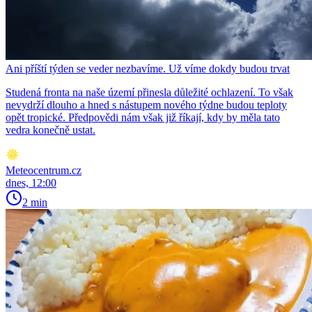
Ani příští týden se veder nezbavíme. Už víme dokdy budou trvat
Studená fronta na naše území přinesla důležité ochlazení. To však
nevydrží dlouho a hned s nástupem nového týdne budou teploty
opět tropické. Předpovědi nám však již říkají, kdy by měla tato
vedra konečně ustat.
Meteocentrum.cz
dnes, 12:00
2 min