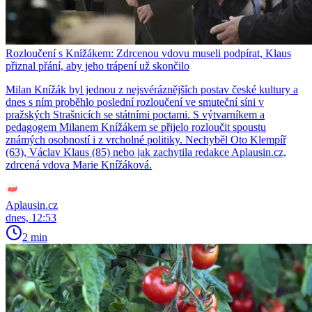
Rozloučení s Knížákem: Zdrcenou vdovu museli podpírat, Klaus
přiznal přání, aby jeho trápení už skončilo
Milan Knížák byl jednou z nejsvéráznějších postav české kultury a
dnes s ním proběhlo poslední rozloučení ve smuteční síni v
pražských Strašnicích se státními poctami. S výtvarníkem a
pedagogem Milanem Knížákem se přijelo rozloučit spoustu
známých osobností i z vrcholné politiky. Nechyběl Oto Klempíř
(63), Václav Klaus (85) nebo jak zachytila redakce Aplausin.cz,
zdrcená vdova Marie Knížáková.
Aplausin.cz
dnes, 12:53
2 min