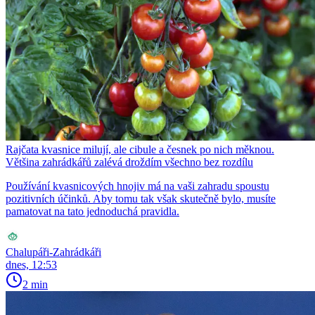
Rajčata kvasnice milují, ale cibule a česnek po nich měknou.
Většina zahrádkářů zalévá droždím všechno bez rozdílu
Používání kvasnicových hnojiv má na vaši zahradu spoustu
pozitivních účinků. Aby tomu tak však skutečně bylo, musíte
pamatovat na tato jednoduchá pravidla.
Chalupáři-Zahrádkáři
dnes, 12:53
2 min