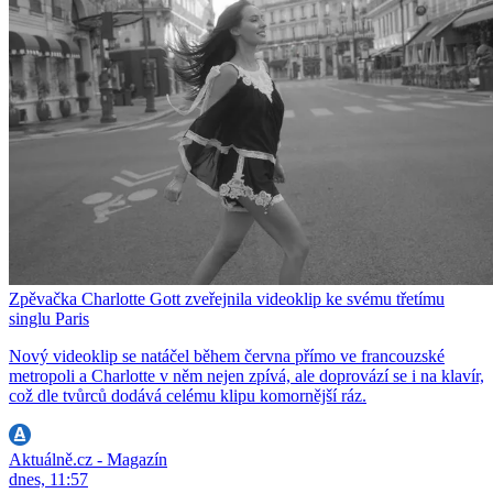
Zpěvačka Charlotte Gott zveřejnila videoklip ke svému třetímu
singlu Paris
Nový videoklip se natáčel během června přímo ve francouzské
metropoli a Charlotte v něm nejen zpívá, ale doprovází se i na klavír,
což dle tvůrců dodává celému klipu komornější ráz.
Aktuálně.cz - Magazín
dnes, 11:57