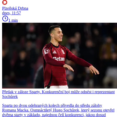
Plzeňská Drbna
dnes, 11:57
1 min
Přetlak v záloze Sparty. Konkurenční boj může odnést i reprezentant
Sochůrek
Sparta po dvou odehraných kolech přivedla do středu zálohy
Romana Macka. Osmnáctiletý Hugo Sochůrek, který sezonu otevřel
dvěma starty v základu, najednou čelí konkurenci, jakou dosud