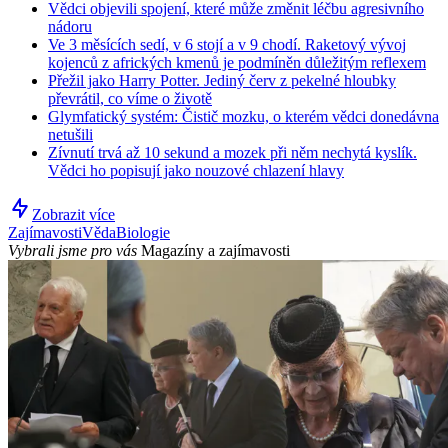
Vědci objevili spojení, které může změnit léčbu agresivního
nádoru
Ve 3 měsících sedí, v 6 stojí a v 9 chodí. Raketový vývoj
kojenců z afrických kmenů je podmíněn důležitým reflexem
Přežil jako Harry Potter. Jediný červ z pekelné hloubky
převrátil, co víme o životě
Glymfatický systém: Čistič mozku, o kterém vědci donedávna
netušili
Zívnutí trvá až 10 sekund a mozek při něm nechytá kyslík.
Vědci ho popisují jako nouzové chlazení hlavy
Zobrazit více
Zajímavosti
Věda
Biologie
Vybrali jsme pro vás
Magazíny a zajímavosti