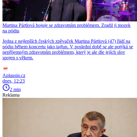
Martina Pártlová bojuje se zdravotním problémem. Zradil ji mozek
na pódiu
Jedna z nejlepších českých zpěvaček Martina Pártlová (47) řádí na
pódiu během koncertu jako tajfun. V poslední době se ale potýká se
nepříjemným zdravotním problémem, který je ale dle jejích slov
spojen s věkem.
Aplausin.cz
dnes, 12:23
2 min
Reklama