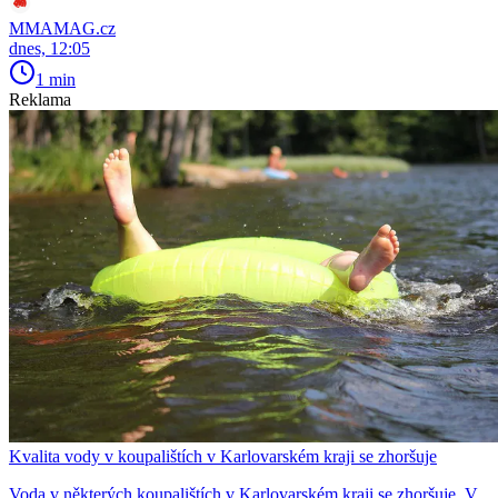
MMAMAG.cz
dnes, 12:05
1 min
Reklama
Kvalita vody v koupalištích v Karlovarském kraji se zhoršuje
Voda v některých koupalištích v Karlovarském kraji se zhoršuje. V