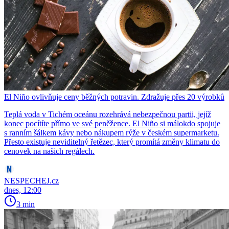
El Niño ovlivňuje ceny běžných potravin. Zdražuje přes 20 výrobků
Teplá voda v Tichém oceánu rozehrává nebezpečnou partii, jejíž
konec pocítíte přímo ve své peněžence. El Niño si málokdo spojuje
s ranním šálkem kávy nebo nákupem rýže v českém supermarketu.
Přesto existuje neviditelný řetězec, který promítá změny klimatu do
cenovek na našich regálech.
NESPECHEJ.cz
dnes, 12:00
3 min