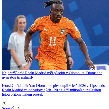
Nejdražší hráč Realu Madrid měl působit v Olomouci. Diomande
nyní stojí tři miliardy.
Ivorský křídelník Yan Diomande přestoupil v létě 2026 z Lipska do
Realu Madrid za odhadovaných 120 až 125 milionů eur. Českou
ligou přitom málem prošel.
SportyŽivě