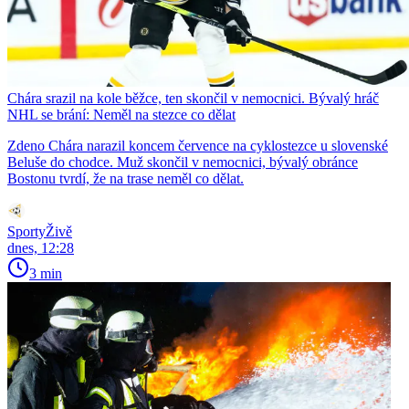
Chára srazil na kole běžce, ten skončil v nemocnici. Bývalý hráč
NHL se brání: Neměl na stezce co dělat
Zdeno Chára narazil koncem července na cyklostezce u slovenské
Beluše do chodce. Muž skončil v nemocnici, bývalý obránce
Bostonu tvrdí, že na trase neměl co dělat.
SportyŽivě
dnes, 12:28
3 min