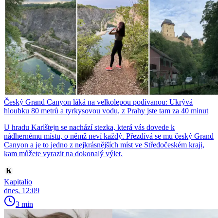
Český Grand Canyon láká na velkolepou podívanou: Ukrývá
hloubku 80 metrů a tyrkysovou vodu, z Prahy jste tam za 40 minut
U hradu Karlštejn se nachází stezka, která vás dovede k
nádhernému místu, o němž neví každý. Přezdívá se mu český Grand
Canyon a je to jedno z nejkrásnějších míst ve Středočeském kraji,
kam můžete vyrazit na dokonalý výlet.
Kapitalio
dnes, 12:09
3 min