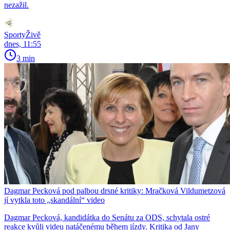
nezažil.
SportyŽivě
dnes, 11:55
3 min
Dagmar Pecková pod palbou drsné kritiky: Mračková Vildumetzová
jí vytkla toto „skandální“ video
Dagmar Pecková, kandidátka do Senátu za ODS, schytala ostré
reakce kvůli videu natáčenému během jízdy. Kritika od Jany