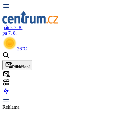
pátek 7. 8.
pá 7. 8.
26°C
Přihlášení
Reklama