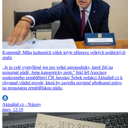
Komentář: Mlha kulturních válek kryje přípravu velkých politických
změn
„Je to celé vymyšlené jen pro velké agropodniky, které žijí na
pronajaté půdě. Jsme kategoricky proti,“ řekl šéf Asociace
soukromého zemědělství ČR Jaroslav Šebek redakci Aktuálně.cz k
chystané vládní novele, která by zavedla povinné předkupní právo
na pronajatou zemědělskou půdu.
Aktuálně.cz - Názory
dnes, 12:19