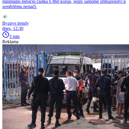
minimální měsíční částka 6 860 korun, jenže samotné příbuzenství k
zemřelému nestačí.
Byznys trendy
dnes, 12:30
3 min
Reklama