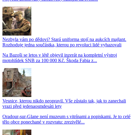
Nezbyla vám po dědovi? Stará uniforma stojí na aukcích majlant.
Rozhoduje jedna součástka, kterou po revoluci lidé vyhazovali
Na Bazoši se letos v létě objevil inzerát na kompletní výstroj
motohlídek SNB za 100 000 Kč. Škoda Fabia z...
Vesnice, kterou nikdo neopravil. Vše zůstalo tak, jak to zanechali
vrazi před jedenaosmdesáti lety
Oradour-sur-Glane není muzeum s vitrínami a popiskami. Je to celé
tělo obce ponechané v rozvratu: zrezivělé...