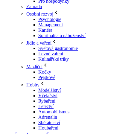
Pro hospodyňky
Zahrada
Osobní rozvoj
Psychologie
Management
Kariéra
Spiritualita a náboženství
Jídlo a vaření
Světová gastronomie
Levné vaření
Kulinářské triky
Mazlíčci
Kočky
Pejskové
Hobby
Modelářství
Včelařství
Rybaření
Letectví
Automobilismus
Adrenalin
Sběratelství
Houbaření