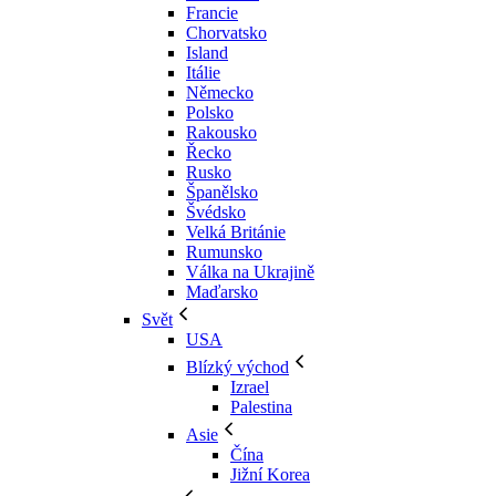
Francie
Chorvatsko
Island
Itálie
Německo
Polsko
Rakousko
Řecko
Rusko
Španělsko
Švédsko
Velká Británie
Rumunsko
Válka na Ukrajině
Maďarsko
Svět
USA
Blízký východ
Izrael
Palestina
Asie
Čína
Jižní Korea