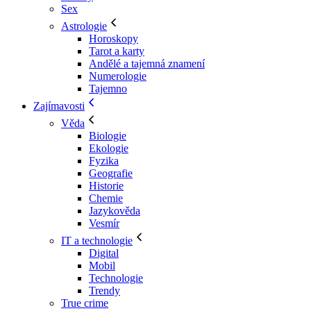
Sex
Astrologie
Horoskopy
Tarot a karty
Andělé a tajemná znamení
Numerologie
Tajemno
Zajímavosti
Věda
Biologie
Ekologie
Fyzika
Geografie
Historie
Chemie
Jazykověda
Vesmír
IT a technologie
Digital
Mobil
Technologie
Trendy
True crime