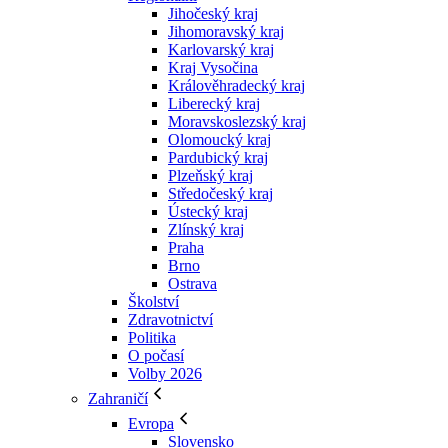
Jihočeský kraj
Jihomoravský kraj
Karlovarský kraj
Kraj Vysočina
Králověhradecký kraj
Liberecký kraj
Moravskoslezský kraj
Olomoucký kraj
Pardubický kraj
Plzeňský kraj
Středočeský kraj
Ústecký kraj
Zlínský kraj
Praha
Brno
Ostrava
Školství
Zdravotnictví
Politika
O počasí
Volby 2026
Zahraničí
Evropa
Slovensko