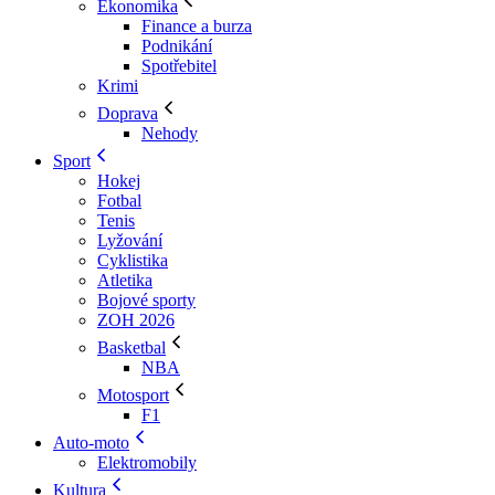
Ekonomika
Finance a burza
Podnikání
Spotřebitel
Krimi
Doprava
Nehody
Sport
Hokej
Fotbal
Tenis
Lyžování
Cyklistika
Atletika
Bojové sporty
ZOH 2026
Basketbal
NBA
Motosport
F1
Auto-moto
Elektromobily
Kultura