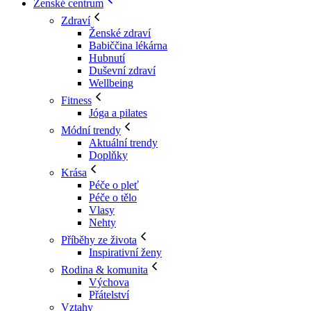
Ženské centrum
Zdraví
Ženské zdraví
Babiččina lékárna
Hubnutí
Duševní zdraví
Wellbeing
Fitness
Jóga a pilates
Módní trendy
Aktuální trendy
Doplňky
Krása
Péče o pleť
Péče o tělo
Vlasy
Nehty
Příběhy ze života
Inspirativní ženy
Rodina & komunita
Výchova
Přátelství
Vztahy