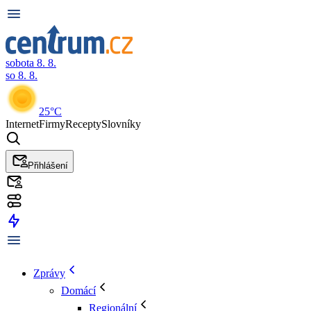
sobota 8. 8.
so 8. 8.
25°C
Internet
Firmy
Recepty
Slovníky
Přihlášení
Zprávy
Domácí
Regionální