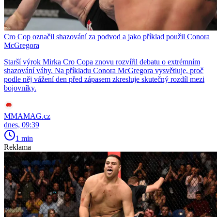
Cro Cop označil shazování za podvod a jako příklad použil Conora
McGregora
Starší výrok Mirka Cro Copa znovu rozvířil debatu o extrémním
shazování váhy. Na příkladu Conora McGregora vysvětluje, proč
podle něj vážení den před zápasem zkresluje skutečný rozdíl mezi
bojovníky.
MMAMAG.cz
dnes, 09:39
1 min
Reklama