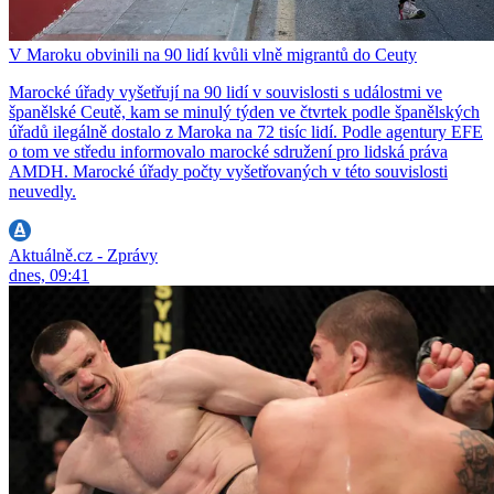
V Maroku obvinili na 90 lidí kvůli vlně migrantů do Ceuty
Marocké úřady vyšetřují na 90 lidí v souvislosti s událostmi ve
španělské Ceutě, kam se minulý týden ve čtvrtek podle španělských
úřadů ilegálně dostalo z Maroka na 72 tisíc lidí. Podle agentury EFE
o tom ve středu informovalo marocké sdružení pro lidská práva
AMDH. Marocké úřady počty vyšetřovaných v této souvislosti
neuvedly.
Aktuálně.cz - Zprávy
dnes, 09:41