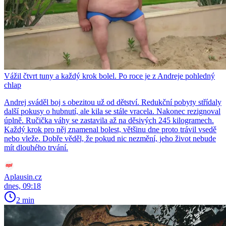
Vážil čtvrt tuny a každý krok bolel. Po roce je z Andreje pohledný
chlap
Andrej sváděl boj s obezitou už od dětství. Redukční pobyty střídaly
další pokusy o hubnutí, ale kila se stále vracela. Nakonec rezignoval
úplně. Ručička váhy se zastavila až na děsivých 245 kilogramech.
Každý krok pro něj znamenal bolest, většinu dne proto trávil vsedě
nebo vleže. Dobře věděl, že pokud nic nezmění, jeho život nebude
mít dlouhého trvání.
Aplausin.cz
dnes, 09:18
2 min