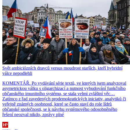
Svět ambiciózních dravců versus moudrost starších, kteří hybridní
válce nepodlehli
KOMENTÁŘ. Po vydávání série textů, ve kterých jsem analyzoval
asymetrickou válku s oligarchizací a nutnost vybudování funkčního
občanského imunitního systému, se stala velmi zvláštní věc…
Zatímco z řad zavedených prodemokratických iniciativ, analytiků či
veřejně známých osobností, které se často staví do role lídrů
občanské společnosti, se k návrhu systémového odosobněného
řešení neozval nikdo, zprávy plné