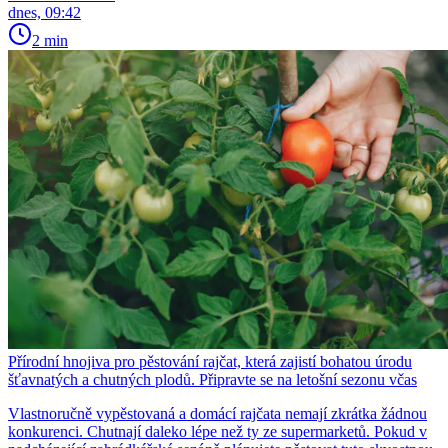
dnes, 09:42
2 min
Přírodní hnojiva pro pěstování rajčat, která zajistí bohatou úrodu
šťavnatých a chutných plodů. Připravte se na letošní sezonu včas
Vlastnoručně vypěstovaná a domácí rajčata nemají zkrátka žádnou
konkurenci. Chutnají daleko lépe než ty ze supermarketů. Pokud v