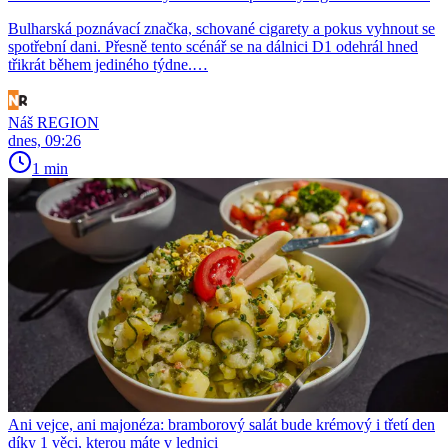
Bulharská poznávací značka, schované cigarety a pokus vyhnout se
spotřební dani. Přesně tento scénář se na dálnici D1 odehrál hned
třikrát během jediného týdne.…
Náš REGION
dnes, 09:26
1 min
Ani vejce, ani majonéza: bramborový salát bude krémový i třetí den
díky 1 věci, kterou máte v lednici