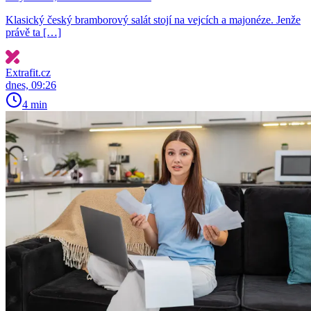
Klasický český bramborový salát stojí na vejcích a majonéze. Jenže
právě ta […]
Extrafit.cz
dnes, 09:26
4 min