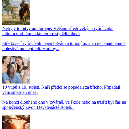
Nebyly to bitvy ani turnaje. Většinu středověkých rytířů zabil
intimní problém, o kterém se styděli mluvit
Středověcí rytíři čelili nejen bitvám a turnajům, ale i nenápadnému a
bolestivému nepříteli. Hodiny...
10 vtipů z 19. století. Naši předci se popadali za břicho. Připadají
vám směšné i dnes?
Na konci dlouhého dne v továrně, ve škole nebo na tržišti byl čas na
společenský život. Devatenácté století...