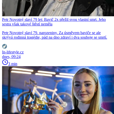
Petr Novotný slaví 79 let: Bavič 2x přežil svou vlastní smrt. Jeho
sestra však takové štěstí neměla
Petr Novotný slaví 79. narozeniny. Za úsměvem baviče se ale
skrývá rodinná tragédie, pád na dno zdraví i dva souboje se smrtí.
In-lifestyle.cz
dnes, 09:24
3 min