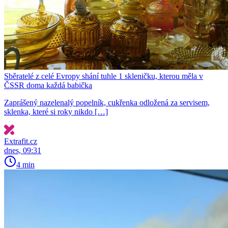
Sběratelé z celé Evropy shání tuhle 1 skleničku, kterou měla v
ČSSR doma každá babička
Zaprášený nazelenalý popelník, cukřenka odložená za servisem,
sklenka, které si roky nikdo […]
Extrafit.cz
dnes, 09:31
4 min