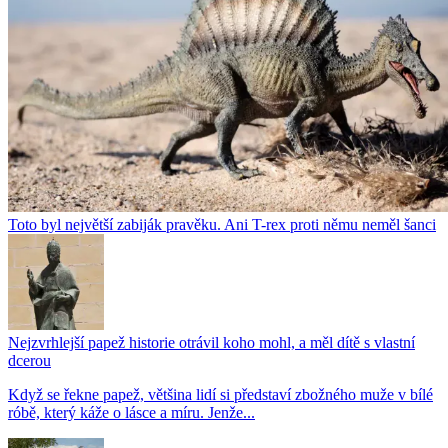
Toto byl největší zabiják pravěku. Ani T-rex proti němu neměl šanci
Nejzvrhlejší papež historie otrávil koho mohl, a měl dítě s vlastní
dcerou
Když se řekne papež, většina lidí si představí zbožného muže v bílé
róbě, který káže o lásce a míru. Jenže...