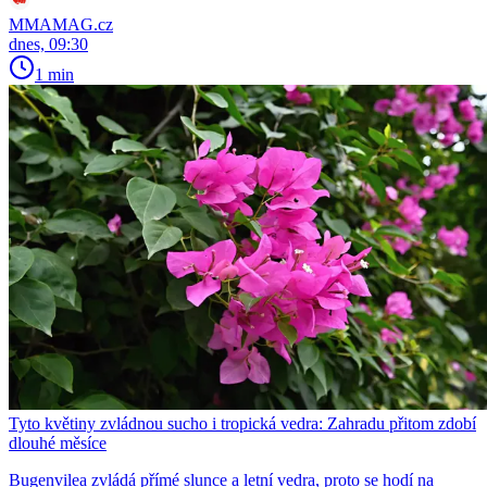
MMAMAG.cz
dnes, 09:30
1 min
Tyto květiny zvládnou sucho i tropická vedra: Zahradu přitom zdobí
dlouhé měsíce
Bugenvilea zvládá přímé slunce a letní vedra, proto se hodí na