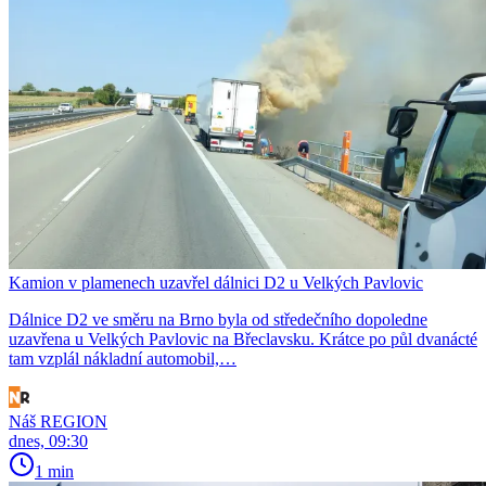
Kamion v plamenech uzavřel dálnici D2 u Velkých Pavlovic
Dálnice D2 ve směru na Brno byla od středečního dopoledne
uzavřena u Velkých Pavlovic na Břeclavsku. Krátce po půl dvanácté
tam vzplál nákladní automobil,…
Náš REGION
dnes, 09:30
1 min