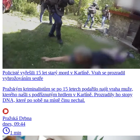
Policisté vyřešili 15 let starý mord v Karlíně. Vrah se prozradil
vyhrožováním sestře
Pražským kriminalistům se po 15 letech podařilo najít vraha muže,
kterého našli s podříznutým hrdlem v Karlíně. Prozradily ho stopy
DNA, které po sobě na místě činu nechal.
Pražská Drbna
dnes, 09:44
1 min