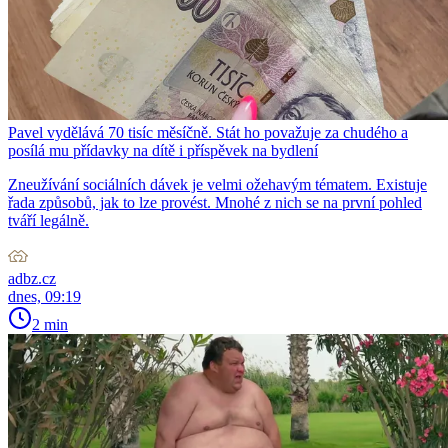
Pavel vydělává 70 tisíc měsíčně. Stát ho považuje za chudého a
posílá mu přídavky na dítě i příspěvek na bydlení
Zneužívání sociálních dávek je velmi ožehavým tématem. Existuje
řada způsobů, jak to lze provést. Mnohé z nich se na první pohled
tváří legálně.
adbz.cz
dnes, 09:19
2 min