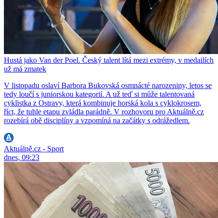
Hustá jako Van der Poel. Český talent lítá mezi extrémy, v medailích
už má zmatek
V listopadu oslaví Barbora Bukovská osmnácté narozeniny, letos se
tedy loučí s juniorskou kategorií. A už teď si může talentovaná
cyklistka z Ostravy, která kombinuje horská kola s cyklokrosem,
říct, že tuhle etapu zvládla parádně. V rozhovoru pro Aktuálně.cz
rozebírá obě disciplíny a vzpomíná na začátky s odrážedlem.
Aktuálně.cz - Sport
dnes, 09:23