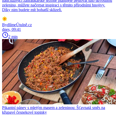
nadcházející zahrádkářské sezóně plánujete pěstovat tuto skvostnou
zeleninu, můžete načerpat inspiraci s těmito přírodními hnojivy.
Díky nim budete mít bohatší sklizeň.
BydlímeÚtulně.cz
dnes, 09:41
2 min
Pikantní pánev s mletým masem a zeleninou: Šťavnatá směs na
křupavé česnekové topinky