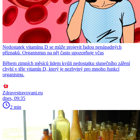
Nedostatek vitamínu D se může projevit řadou nenápadných
příznaků. Organismus na něj často upozorňuje včas
Během zimních měsíců lidem kvůli nedostatku slunečního záření
chybí v těle vitamín D, který je nezbytný pro mnoho funkcí
organismu.
Zdravestravovani.eu
dnes, 09:35
2 min