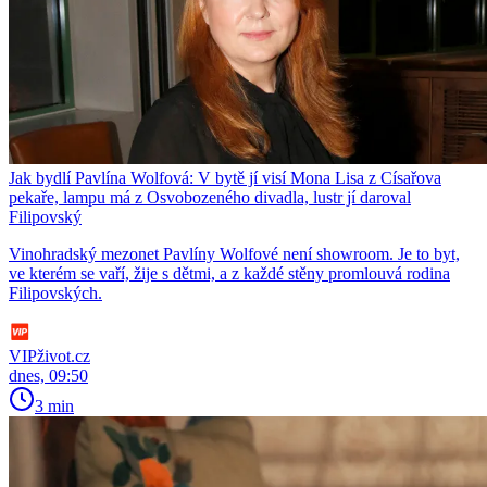
Jak bydlí Pavlína Wolfová: V bytě jí visí Mona Lisa z Císařova
pekaře, lampu má z Osvobozeného divadla, lustr jí daroval
Filipovský
Vinohradský mezonet Pavlíny Wolfové není showroom. Je to byt,
ve kterém se vaří, žije s dětmi, a z každé stěny promlouvá rodina
Filipovských.
VIPživot.cz
dnes, 09:50
3 min