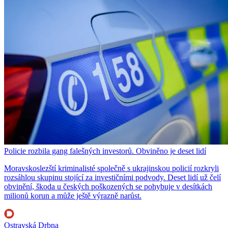
Policie rozbila gang falešných investorů. Obviněno je deset lidí
Moravskoslezští kriminalisté společně s ukrajinskou policií rozkryli
rozsáhlou skupinu stojící za investičními podvody. Deset lidí už čelí
obvinění, škoda u českých poškozených se pohybuje v desítkách
milionů korun a může ještě výrazně narůst.
Ostravská Drbna