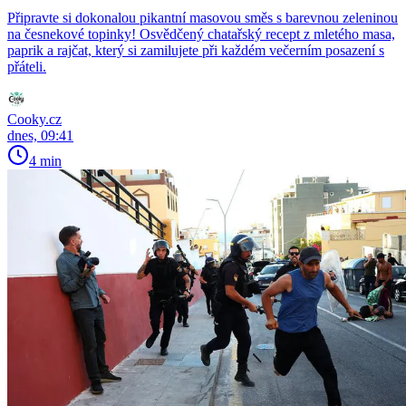
Připravte si dokonalou pikantní masovou směs s barevnou zeleninou
na česnekové topinky! Osvědčený chatařský recept z mletého masa,
paprik a rajčat, který si zamilujete při každém večerním posazení s
přáteli.
Cooky.cz
dnes, 09:41
4 min