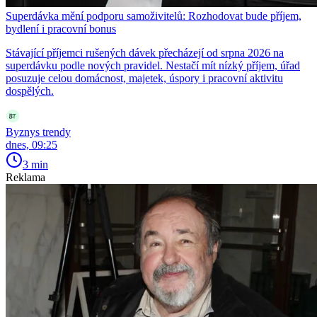
Superdávka mění podporu samoživitelů: Rozhodovat bude příjem,
bydlení i pracovní bonus
Stávající příjemci rušených dávek přecházejí od srpna 2026 na
superdávku podle nových pravidel. Nestačí mít nízký příjem, úřad
posuzuje celou domácnost, majetek, úspory i pracovní aktivitu
dospělých.
Byznys trendy
dnes, 09:25
3 min
Reklama