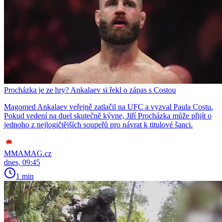
Procházka je ze hry? Ankalaev si řekl o zápas s Costou
Magomed Ankalaev veřejně zatlačil na UFC a vyzval Paula Costu.
Pokud vedení na duel skutečně kývne, Jiří Procházka může přijít o
jednoho z nejlogičtějších soupeřů pro návrat k titulové šanci.
MMAMAG.cz
dnes, 09:45
1 min