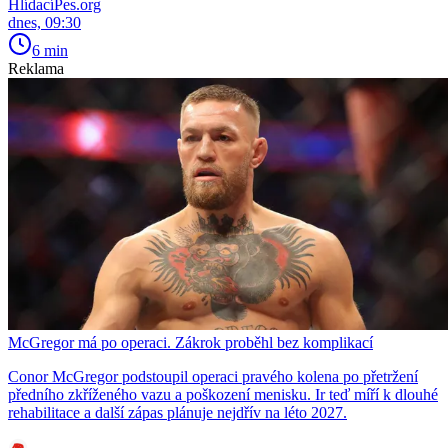
HlídacíPes.org
dnes, 09:30
6 min
Reklama
McGregor má po operaci. Zákrok proběhl bez komplikací
Conor McGregor podstoupil operaci pravého kolena po přetržení
předního zkříženého vazu a poškození menisku. Ir teď míří k dlouhé
rehabilitace a další zápas plánuje nejdřív na léto 2027.