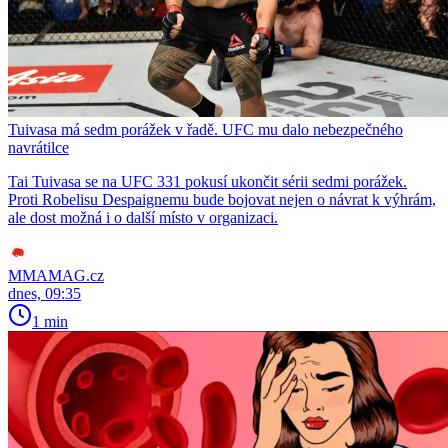
Tuivasa má sedm porážek v řadě. UFC mu dalo nebezpečného
navrátilce
Tai Tuivasa se na UFC 331 pokusí ukončit sérii sedmi porážek.
Proti Robelisu Despaignemu bude bojovat nejen o návrat k výhrám,
ale dost možná i o další místo v organizaci.
MMAMAG.cz
dnes, 09:35
1 min