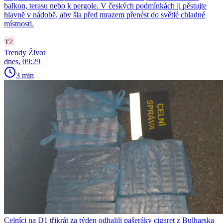
balkon, terasu nebo k pergole. V českých podmínkách ji pěstujte
hlavně v nádobě, aby šla před mrazem přenést do světlé chladné
místnosti.
Trendy Život
dnes, 09:29
3 min
Celníci na D1 třikrát za týden odhalili pašeráky cigaret z Bulharska