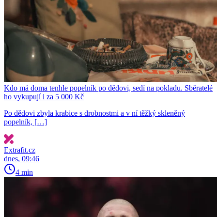
Kdo má doma tenhle popelník po dědovi, sedí na pokladu. Sběratelé
ho vykupují i za 5 000 Kč
Po dědovi zbyla krabice s drobnostmi a v ní těžký skleněný
popelník, […]
Extrafit.cz
dnes, 09:46
4 min