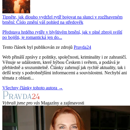
Tipněte, jak dlouho vydržel rytíř bojovat na slunci v rozžhaveném
brnění: Číslo změní váš pohled na středověk
Představa hrdého rytíře v blyštivém brnění, jak v plné zbroji sviští
po bojišti, je romantická jen do...
Tento článek byl publikován ze zdrojů
Pravda24
Web přináší zprávy z politiky, společnosti, kriminality i ze zahraničí.
Věnuje se událostem, které hýbou Českem i světem, a podává je
přehledně a srozumitelně. Články zahrnují jak rychlé aktuality, tak i
delší texty s podrobnějšími informacemi a souvislostmi. Nechybí ani
témata z oblasti...
Všechny články tohoto autora →
Vybrali jsme pro vás
Magazíny a zajímavosti