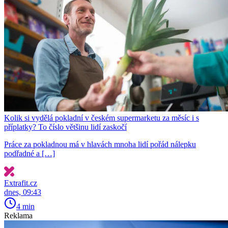
Kolik si vydělá pokladní v českém supermarketu za měsíc i s
příplatky? To číslo většinu lidí zaskočí
Práce za pokladnou má v hlavách mnoha lidí pořád nálepku
podřadné a […]
Extrafit.cz
dnes, 09:43
4 min
Reklama