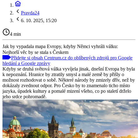
Pravda24
6. 10. 2025, 15:20
4 min
Jak by vypadala mapa Evropy, kdyby Němci vyhráli válku:
Nejhorší věc by se stala s Českem
Přidejte si obsah Centrum.cz do oblíbených zdrojů pro Google
hledání a Google zprávy
Kdyby se druhá světová válka vyvíjela jinak, dnešní Evropa by byla
k nepoznání. Hranice by ztratily smysl a malé země by přišly o
možnost rozhodovat o sobě. Některé národy by zmizely dřív, než by
dokázaly zvednout odpor. Pro Česko by to znamenalo ticho místo
jazyka, úpadek kultury a pomalé mizení všeho, co po staletí drželo
jeho srdce pohromadě.