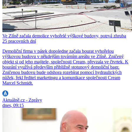
Ve Zlíně začala demolice vyhořelé výškové budovy, potrvá zhruba
25 pracovních dní
Demoliční firma v pátek dopoledne začala bourat vyhořelou
výškovou budovu v někdejším továrním areálu ve Zlíně. Zničený
objekt si od jeho majitele, společnosti Cream, převzala ve čtvrtek. K
bourání využívá především přibližně stotunový demoliční bagr.
Zničenou budovu bude odshora rozebírat pomocí hydraulických
nůžek, řekl ředitel marketingu a komunikace společnosti Cream
Marcel Schmidt.
Aktuálně.cz - Zprávy
dnes, 09:15