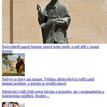
Nejzvrhlejší papež historie otrávil koho mohl, a měl dítě s vlastní
dcerou
Nebyly to bitvy ani turnaje. Většinu středověkých rytířů zabil
intimní problém, o kterém se styděli mluvit
Středověcí rytíři čelili nejen bitvám a turnajům, ale i nenápadnému a
bolestivému nepříteli. Hodiny...