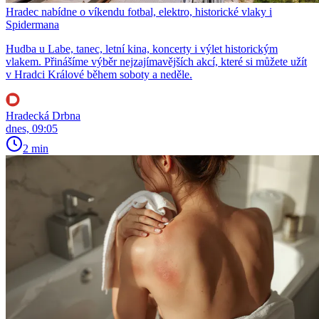
Hradec nabídne o víkendu fotbal, elektro, historické vlaky i
Spidermana
Hudba u Labe, tanec, letní kina, koncerty i výlet historickým
vlakem. Přinášíme výběr nejzajímavějších akcí, které si můžete užít
v Hradci Králové během soboty a neděle.
Hradecká Drbna
dnes, 09:05
2 min