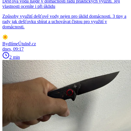
Dešťová voda najde v domácnosti řadu praktických využití. Její
vlastnosti oceníte i při úklidu
Způsoby využití dešťové vody nejen pro úklid domácnosti. 3 tipy a
rady jak dešťovku sbírat a uchovávat čistou pro využití v
domácnosti.
BydlímeÚtulně.cz
dnes, 09:17
2 min