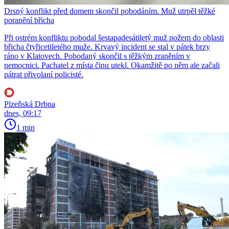
Drsný konflikt před domem skončil pobodáním. Muž utrpěl těžké
poranění břicha
Při ostrém konfliktu pobodal šestapadesátiletý muž nožem do oblasti
břicha čtyřicetiletého muže. Krvavý incident se stal v pátek brzy
ráno v Klatovech. Pobodaný skončil s těžkým zraněním v
nemocnici. Pachatel z místa činu utekl. Okamžitě po něm ale začali
pátrat přivolaní policisté.
Plzeňská Drbna
dnes, 09:17
1 min