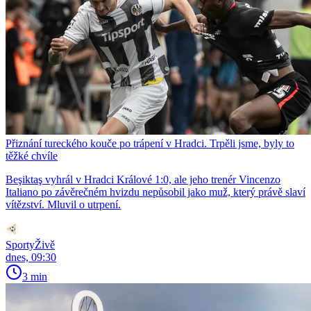
Přiznání tureckého kouče po trápení v Hradci. Trpěli jsme, byly to
těžké chvíle
Beşiktaş vyhrál v Hradci Králové 1:0, ale jeho trenér Vincenzo
Italiano po závěrečném hvizdu nepůsobil jako muž, který právě slaví
vítězství. Mluvil o utrpení.
SportyŽivě
dnes, 09:30
3 min