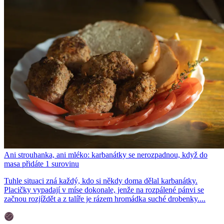
Ani strouhanka, ani mléko: karbanátky se nerozpadnou, když do
masa přidáte 1 surovinu
Tuhle situaci zná každý, kdo si někdy doma dělal karbanátky.
Placičky vypadají v míse dokonale, jenže na rozpálené pánvi se
začnou rozjíždět a z talíře je rázem hromádka suché drobenky....