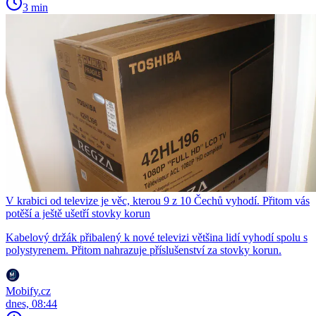
3 min
V krabici od televize je věc, kterou 9 z 10 Čechů vyhodí. Přitom vás
potěší a ještě ušetří stovky korun
Kabelový držák přibalený k nové televizi většina lidí vyhodí spolu s
polystyrenem. Přitom nahrazuje příslušenství za stovky korun.
Mobify.cz
dnes, 08:44