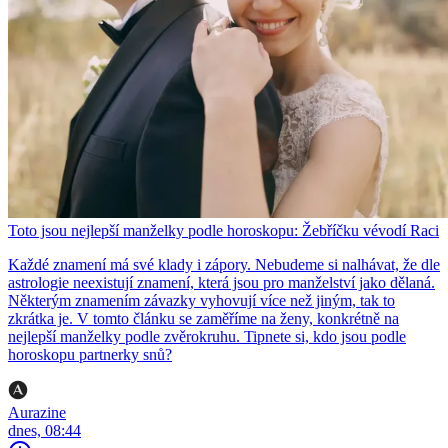
Toto jsou nejlepší manželky podle horoskopu: Žebříčku vévodí Raci
Každé znamení má své klady i zápory. Nebudeme si nalhávat, že dle
astrologie neexistují znamení, která jsou pro manželství jako dělaná.
Některým znamením závazky vyhovují více než jiným, tak to
zkrátka je. V tomto článku se zaměříme na ženy, konkrétně na
nejlepší manželky podle zvěrokruhu. Tipnete si, kdo jsou podle
horoskopu partnerky snů?
Aurazine
dnes, 08:44