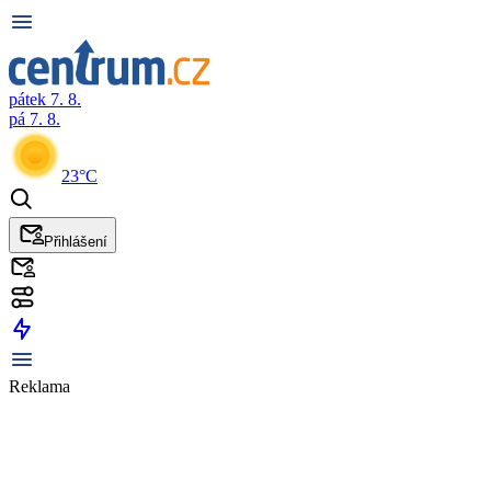
pátek 7. 8.
pá 7. 8.
23°C
Přihlášení
Reklama