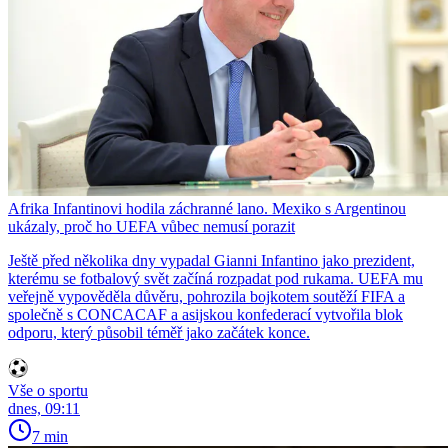
Afrika Infantinovi hodila záchranné lano. Mexiko s Argentinou
ukázaly, proč ho UEFA vůbec nemusí porazit
Ještě před několika dny vypadal Gianni Infantino jako prezident,
kterému se fotbalový svět začíná rozpadat pod rukama. UEFA mu
veřejně vypověděla důvěru, pohrozila bojkotem soutěží FIFA a
společně s CONCACAF a asijskou konfederací vytvořila blok
odporu, který působil téměř jako začátek konce.
Vše o sportu
dnes, 09:11
7 min