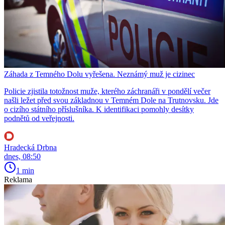
Záhada z Temného Dolu vyřešena. Neznámý muž je cizinec
Policie zjistila totožnost muže, kterého záchranáři v pondělí večer
našli ležet před svou základnou v Temném Dole na Trutnovsku. Jde
o cizího státního příslušníka. K identifikaci pomohly desítky
podnětů od veřejnosti.
Hradecká Drbna
dnes, 08:50
1 min
Reklama