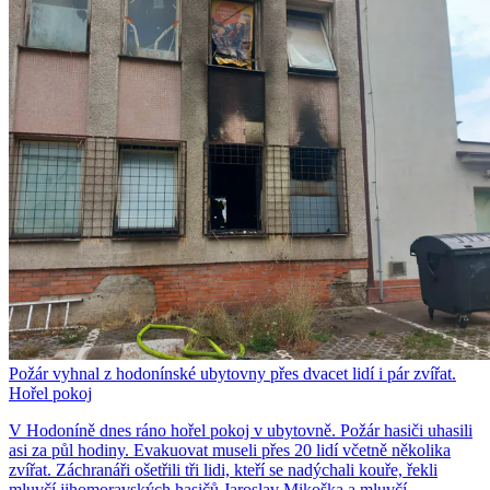
Požár vyhnal z hodonínské ubytovny přes dvacet lidí i pár zvířat.
Hořel pokoj
V Hodoníně dnes ráno hořel pokoj v ubytovně. Požár hasiči uhasili
asi za půl hodiny. Evakuovat museli přes 20 lidí včetně několika
zvířat. Záchranáři ošetřili tři lidi, kteří se nadýchali kouře, řekli
mluvčí jihomoravských hasičů Jaroslav Mikoška a mluvčí