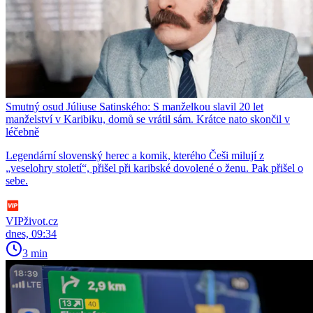
Smutný osud Júliuse Satinského: S manželkou slavil 20 let
manželství v Karibiku, domů se vrátil sám. Krátce nato skončil v
léčebně
Legendární slovenský herec a komik, kterého Češi milují z
„veselohry století“, přišel při karibské dovolené o ženu. Pak přišel o
sebe.
VIPživot.cz
dnes, 09:34
3 min