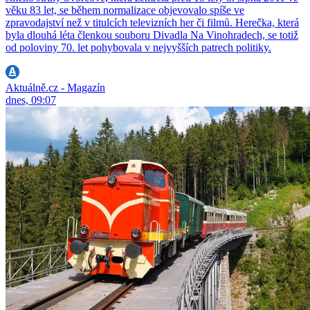
věku 83 let, se během normalizace objevovalo spíše ve
zpravodajství než v titulcích televizních her či filmů. Herečka, která
byla dlouhá léta členkou souboru Divadla Na Vinohradech, se totiž
od poloviny 70. let pohybovala v nejvyšších patrech politiky.
Aktuálně.cz - Magazín
dnes, 09:07