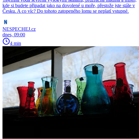
kde si budete připadat jako na dovolené u moře, přestože jste stále v
Česku. A co víc? Do tohoto zatopeného lomu se neplatí vstupné.
NESPECHEJ.cz
dnes, 09:00
4 min