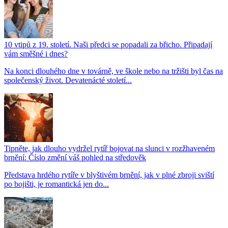
10 vtipů z 19. století. Naši předci se popadali za břicho. Připadají
vám směšné i dnes?
Na konci dlouhého dne v továrně, ve škole nebo na tržišti byl čas na
společenský život. Devatenácté století...
Tipněte, jak dlouho vydržel rytíř bojovat na slunci v rozžhaveném
brnění: Číslo změní váš pohled na středověk
Představa hrdého rytíře v blyštivém brnění, jak v plné zbroji sviští
po bojišti, je romantická jen do...