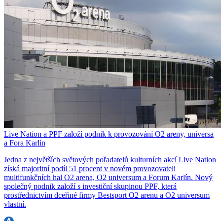
Live Nation a PPF založí podnik k provozování O2 areny, universa
a Fora Karlín
Jedna z největších světových pořadatelů kulturních akcí Live Nation
získá majoritní podíl 51 procent v novém provozovateli
multifunkčních hal O2 arena, O2 universum a Forum Karlín. Nový
společný podnik založí s investiční skupinou PPF, která
prostřednictvím dceřiné firmy Bestsport O2 arenu a O2 universum
vlastní.