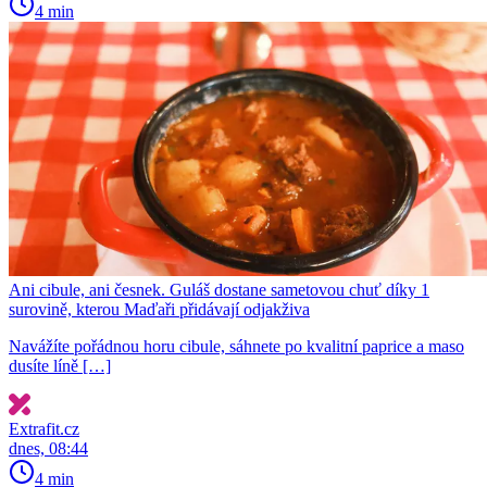
4 min
Ani cibule, ani česnek. Guláš dostane sametovou chuť díky 1
surovině, kterou Maďaři přidávají odjakživa
Navážíte pořádnou horu cibule, sáhnete po kvalitní paprice a maso
dusíte líně […]
Extrafit.cz
dnes, 08:44
4 min