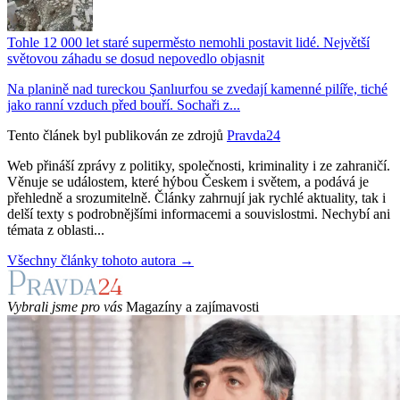
Tohle 12 000 let staré superměsto nemohli postavit lidé. Největší
světovou záhadu se dosud nepovedlo objasnit
Na planině nad tureckou Şanlıurfou se zvedají kamenné pilíře, tiché
jako ranní vzduch před bouří. Sochaři z...
Tento článek byl publikován ze zdrojů
Pravda24
Web přináší zprávy z politiky, společnosti, kriminality i ze zahraničí.
Věnuje se událostem, které hýbou Českem i světem, a podává je
přehledně a srozumitelně. Články zahrnují jak rychlé aktuality, tak i
delší texty s podrobnějšími informacemi a souvislostmi. Nechybí ani
témata z oblasti...
Všechny články tohoto autora →
Vybrali jsme pro vás
Magazíny a zajímavosti