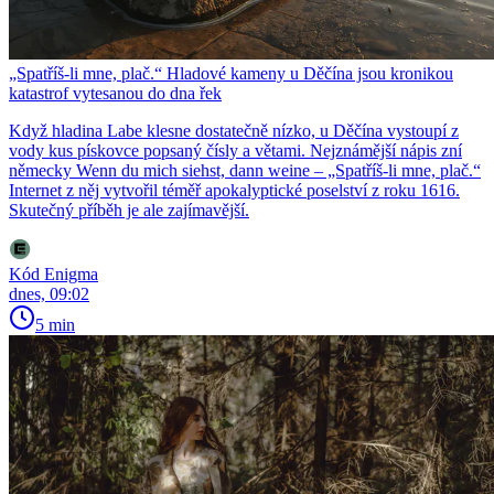
„Spatříš-li mne, plač.“ Hladové kameny u Děčína jsou kronikou
katastrof vytesanou do dna řek
Když hladina Labe klesne dostatečně nízko, u Děčína vystoupí z
vody kus pískovce popsaný čísly a větami. Nejznámější nápis zní
německy Wenn du mich siehst, dann weine – „Spatříš-li mne, plač.“
Internet z něj vytvořil téměř apokalyptické poselství z roku 1616.
Skutečný příběh je ale zajímavější.
Kód Enigma
dnes, 09:02
5 min