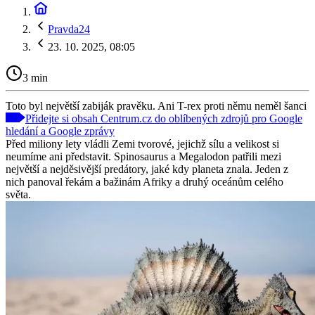
Pravda24
23. 10. 2025, 08:05
3 min
Toto byl největší zabiják pravěku. Ani T-rex proti němu neměl šanci
Přidejte si obsah Centrum.cz do oblíbených zdrojů pro Google
hledání a Google zprávy
Před miliony lety vládli Zemi tvorové, jejichž sílu a velikost si
neumíme ani představit. Spinosaurus a Megalodon patřili mezi
největší a nejděsivější predátory, jaké kdy planeta znala. Jeden z
nich panoval řekám a bažinám Afriky a druhý oceánům celého
světa.