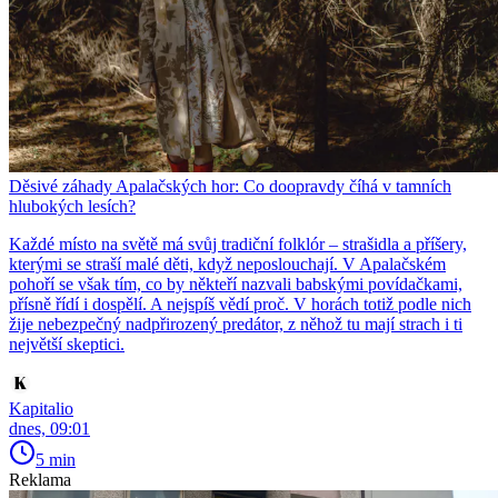
Děsivé záhady Apalačských hor: Co doopravdy číhá v tamních
hlubokých lesích?
Každé místo na světě má svůj tradiční folklór – strašidla a příšery,
kterými se straší malé děti, když neposlouchají. V Apalačském
pohoří se však tím, co by někteří nazvali babskými povídačkami,
přísně řídí i dospělí. A nejspíš vědí proč. V horách totiž podle nich
žije nebezpečný nadpřirozený predátor, z něhož tu mají strach i ti
největší skeptici.
Kapitalio
dnes, 09:01
5 min
Reklama