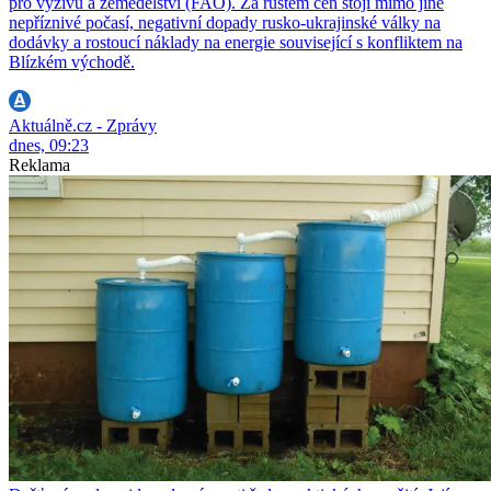
pro výživu a zemědělství (FAO). Za růstem cen stojí mimo jiné
nepříznivé počasí, negativní dopady rusko-ukrajinské války na
dodávky a rostoucí náklady na energie související s konfliktem na
Blízkém východě.
Aktuálně.cz - Zprávy
dnes, 09:23
Reklama