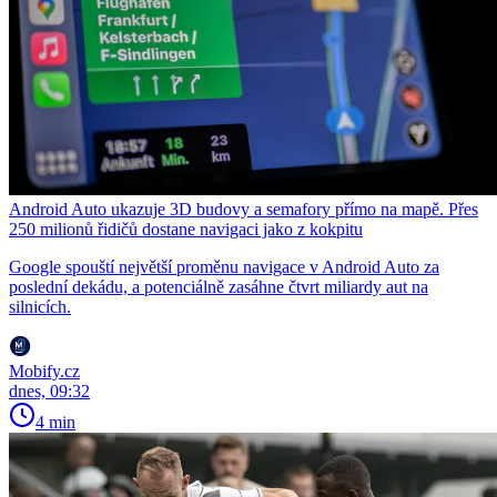
Android Auto ukazuje 3D budovy a semafory přímo na mapě. Přes
250 milionů řidičů dostane navigaci jako z kokpitu
Google spouští největší proměnu navigace v Android Auto za
poslední dekádu, a potenciálně zasáhne čtvrt miliardy aut na
silnicích.
Mobify.cz
dnes, 09:32
4 min