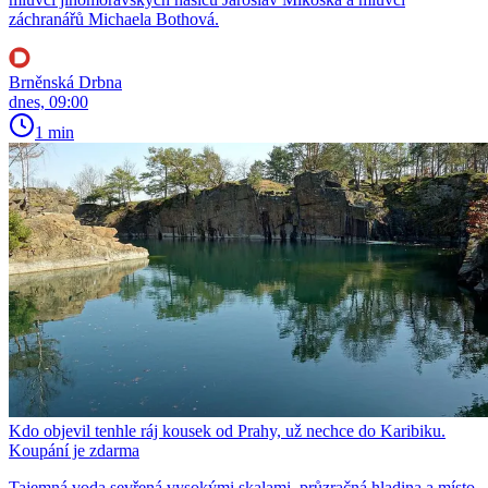
záchranářů Michaela Bothová.
Brněnská Drbna
dnes, 09:00
1 min
Kdo objevil tenhle ráj kousek od Prahy, už nechce do Karibiku.
Koupání je zdarma
Tajemná voda sevřená vysokými skalami, průzračná hladina a místo,