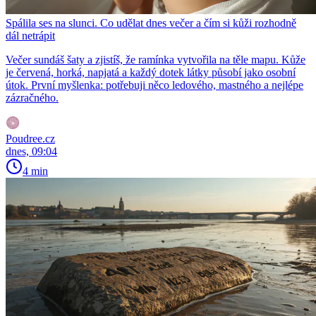
Spálila ses na slunci. Co udělat dnes večer a čím si kůži rozhodně
dál netrápit
Večer sundáš šaty a zjistíš, že ramínka vytvořila na těle mapu. Kůže
je červená, horká, napjatá a každý dotek látky působí jako osobní
útok. První myšlenka: potřebuji něco ledového, mastného a nejlépe
zázračného.
Poudree.cz
dnes, 09:04
4 min