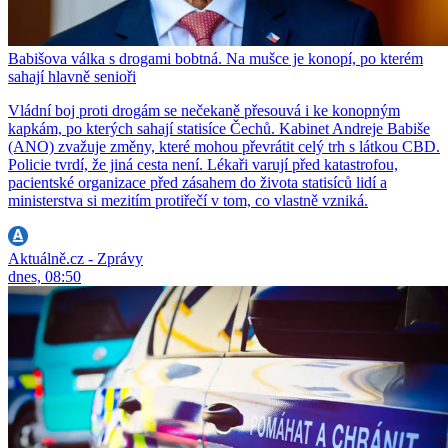
Babišova válka s drogami bobtná. Na mušce je konopí, po kterém
sahají hlavně senioři
Vládní boj proti drogám se nečekaně přesouvá i ke konopným
kapkám, po kterých sahají statisíce Čechů. Kabinet Andreje Babiše
(ANO) zvažuje změny, které mohou převrátit celý trh s látkou CBD.
Policie tvrdí, že jiná cesta není. Lékaři varují před katastrofou,
pacientské organizace před zásahem do života statisíců lidí a
ministerstva si mezitím protiřečí v tom, co vlastně vzniká.
Aktuálně.cz - Zprávy
dnes, 08:50