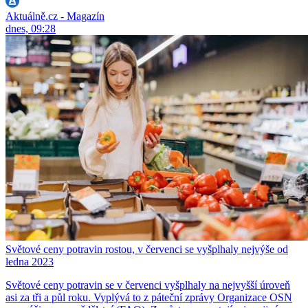
Aktuálně.cz - Magazín
dnes, 09:28
Světové ceny potravin rostou, v červenci se vyšplhaly nejvýše od
ledna 2023
Světové ceny potravin se v červenci vyšplhaly na nejvyšší úroveň
asi za tři a půl roku. Vyplývá to z páteční zprávy Organizace OSN