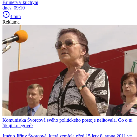
Bruneta v kuchyni
dnes, 09:10
3 min
Reklama
Komunistka Švorcová svého politického postoje nelitovala. Co o ní
říkají kolegové?
Jméno Jiřiny Švorcové, která zemřela před 15 lety 8. srpna 2011 ve