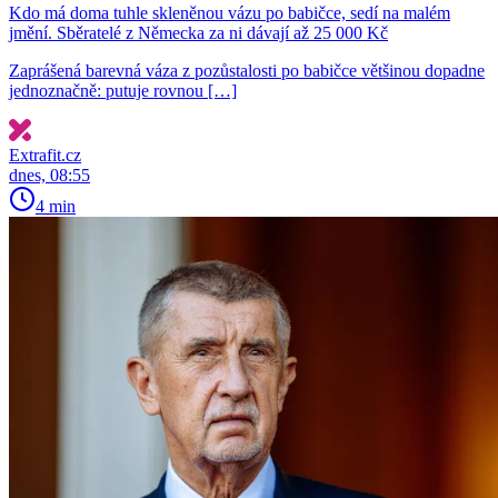
Kdo má doma tuhle skleněnou vázu po babičce, sedí na malém
jmění. Sběratelé z Německa za ni dávají až 25 000 Kč
Zaprášená barevná váza z pozůstalosti po babičce většinou dopadne
jednoznačně: putuje rovnou […]
Extrafit.cz
dnes, 08:55
4 min