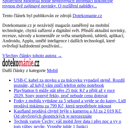
Společnost Motorola podle nejnovějších informací dokončuje
rovnou dvě zajímavé novinky. O rozšíření nabídky...
Tento článek byl publikován ze zdrojů
Dotekomanie.cz
Dotekomanie.cz je nezávislý magazín zaměřený na mobilní
technologie, chytrá zařízení a digitální svět. Přináší aktuální novinky,
recenze, návody a komentáře ze světa smartphonů, tabletů, aplikací,
Androidu, Applu, umělé inteligence i dalších technologií, které
ovlivňují každodenní používání...
Všechny články tohoto autora →
Další články z kategorie
Mobil
USB-C kabel za stovku a za tisícovku vypadají stejně. Rozdíl
poznáte, až když vám zničí telefon nebo notebook
PlayStation 6 může stát přes 25 tisíc Kč a přijít až v roce
2029. Sony poprvé řeklo, proč nebude cenu dotovat
Fotky z mobilu vytiskne za 5 sekund a vejde se do kapsy. Lidl
prodává tiskárnu za 799 Kč, která nepotřebuje inkoust
Kaufland prodává chytré brýle s kamerou a AI za 2 019 Kč.
Od obyčejných dioptrických je nerozeznáte
Technik varuje Čechy: váš mobil žere data i přes noc a vy o
tom vůbec nevíte. Vypněte tuhle 1 funkci