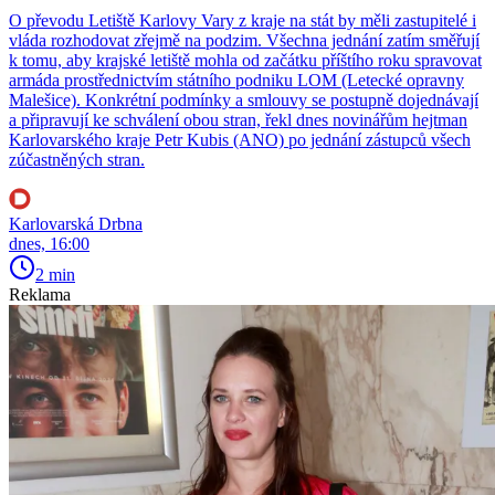
O převodu Letiště Karlovy Vary z kraje na stát by měli zastupitelé i
vláda rozhodovat zřejmě na podzim. Všechna jednání zatím směřují
k tomu, aby krajské letiště mohla od začátku příštího roku spravovat
armáda prostřednictvím státního podniku LOM (Letecké opravny
Malešice). Konkrétní podmínky a smlouvy se postupně dojednávají
a připravují ke schválení obou stran, řekl dnes novinářům hejtman
Karlovarského kraje Petr Kubis (ANO) po jednání zástupců všech
zúčastněných stran.
Karlovarská Drbna
dnes, 16:00
2 min
Reklama