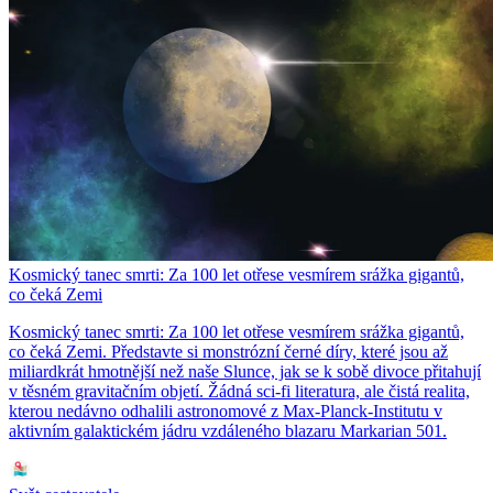
Kosmický tanec smrti: Za 100 let otřese vesmírem srážka gigantů,
co čeká Zemi
Kosmický tanec smrti: Za 100 let otřese vesmírem srážka gigantů,
co čeká Zemi. Představte si monstrózní černé díry, které jsou až
miliardkrát hmotnější než naše Slunce, jak se k sobě divoce přitahují
v těsném gravitačním objetí. Žádná sci-fi literatura, ale čistá realita,
kterou nedávno odhalili astronomové z Max-Planck-Institutu v
aktivním galaktickém jádru vzdáleného blazaru Markarian 501.