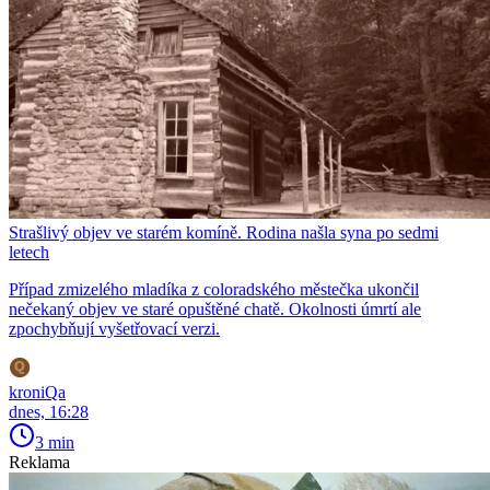
Strašlivý objev ve starém komíně. Rodina našla syna po sedmi
letech
Případ zmizelého mladíka z coloradského městečka ukončil
nečekaný objev ve staré opuštěné chatě. Okolnosti úmrtí ale
zpochybňují vyšetřovací verzi.
kroniQa
dnes, 16:28
3 min
Reklama