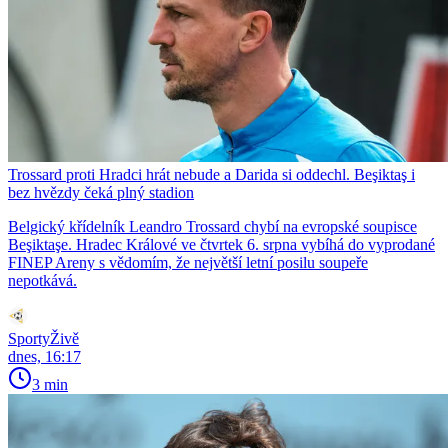
Trossard proti Hradci hrát nebude a Darida si oddechl. Beşiktaş i
bez hvězdy čeká plný stadion
Belgický křídelník Leandro Trossard chybí na evropské soupisce
Beşiktaşe. Hradec Králové ve čtvrtek 6. srpna vybíhá do vyprodané
FINEP Areny s vědomím, že největší letní posilu soupeře
nepotkává.
SportyŽivě
dnes, 16:17
3 min