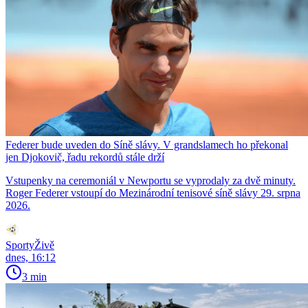
Federer bude uveden do Síně slávy. V grandslamech ho překonal
jen Djokovič, řadu rekordů stále drží
Vstupenky na ceremoniál v Newportu se vyprodaly za dvě minuty.
Roger Federer vstoupí do Mezinárodní tenisové síně slávy 29. srpna
2026.
SportyŽivě
dnes, 16:12
3 min