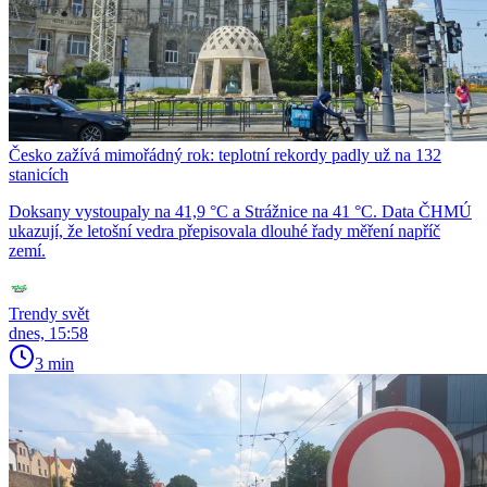
Česko zažívá mimořádný rok: teplotní rekordy padly už na 132
stanicích
Doksany vystoupaly na 41,9 °C a Strážnice na 41 °C. Data ČHMÚ
ukazují, že letošní vedra přepisovala dlouhé řady měření napříč
zemí.
Trendy svět
dnes, 15:58
3 min