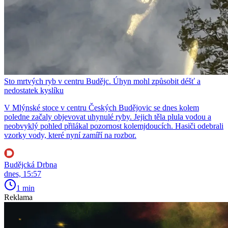
Sto mrtvých ryb v centru Budějc. Úhyn mohl způsobit déšť a
nedostatek kyslíku
V Mlýnské stoce v centru Českých Budějovic se dnes kolem
poledne začaly objevovat uhynulé ryby. Jejich těla plula vodou a
neobvyklý pohled přilákal pozornost kolemjdoucích. Hasiči odebrali
vzorky vody, které nyní zamíří na rozbor.
Budějcká Drbna
dnes, 15:57
1 min
Reklama