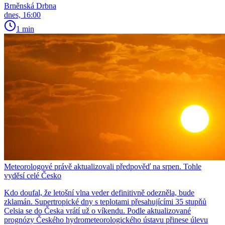
Brněnská Drbna
dnes, 16:00
1 min
Meteorologové právě aktualizovali předpověď na srpen. Tohle
vyděsí celé Česko
Kdo doufal, že letošní vlna veder definitivně odezněla, bude
zklamán. Supertropické dny s teplotami přesahujícími 35 stupňů
Celsia se do Česka vrátí už o víkendu. Podle aktualizované
prognózy Českého hydrometeorologického ústavu přinese úlevu