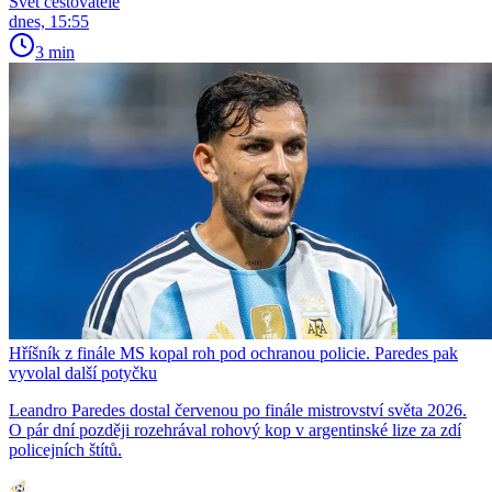
Svět cestovatele
dnes, 15:55
3 min
Hříšník z finále MS kopal roh pod ochranou policie. Paredes pak
vyvolal další potyčku
Leandro Paredes dostal červenou po finále mistrovství světa 2026.
O pár dní později rozehrával rohový kop v argentinské lize za zdí
policejních štítů.