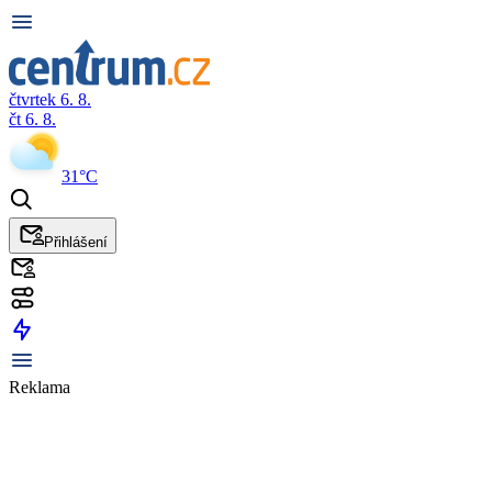
čtvrtek 6. 8.
čt 6. 8.
31°C
Přihlášení
Reklama