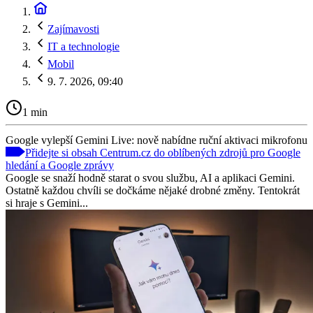
Zajímavosti
IT a technologie
Mobil
9. 7. 2026, 09:40
1 min
Google vylepší Gemini Live: nově nabídne ruční aktivaci mikrofonu
Přidejte si obsah Centrum.cz do oblíbených zdrojů pro Google
hledání a Google zprávy
Google se snaží hodně starat o svou službu, AI a aplikaci Gemini.
Ostatně každou chvíli se dočkáme nějaké drobné změny. Tentokrát
si hraje s Gemini...