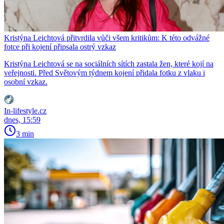
Kristýna Leichtová přitvrdila vůči všem kritikům: K této odvážné
fotce při kojení připsala ostrý vzkaz
Kristýna Leichtová se na sociálních sítích zastala žen, které kojí na
veřejnosti. Před Světovým týdnem kojení přidala fotku z vlaku i
osobní vzkaz.
In-lifestyle.cz
dnes, 15:59
3 min