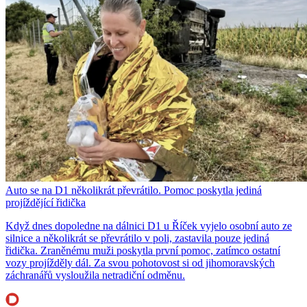
Auto se na D1 několikrát převrátilo. Pomoc poskytla jediná
projíždějící řidička
Když dnes dopoledne na dálnici D1 u Říček vyjelo osobní auto ze
silnice a několikrát se převrátilo v poli, zastavila pouze jediná
řidička. Zraněnému muži poskytla první pomoc, zatímco ostatní
vozy projížděly dál. Za svou pohotovost si od jihomoravských
záchranářů vysloužila netradiční odměnu.