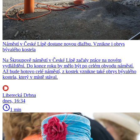
Náměstí v České Lípě dostane novou dlažbu. Vznikne i obrys
bývalého kostela
Na Škroupově náměstí v České Lípě začaly práce na novém
vydláždění. Do konce roku by mělo být po celém obvodu náměstí.
Až bude hotovo celé náměstí, z kostek vznikne také obrys bývalého
kostela, který v místě stával.
Liberecká Drbna
dnes, 16:34
1 min