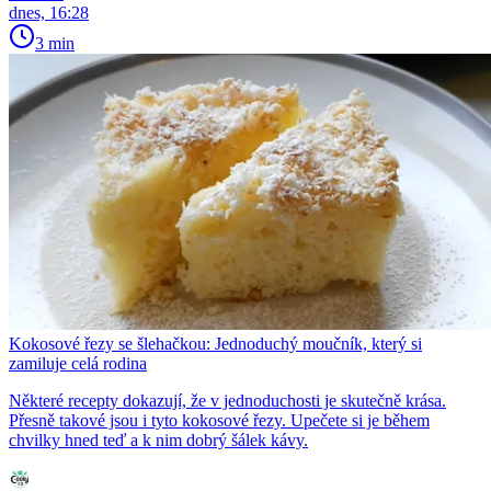
dnes, 16:28
3 min
Kokosové řezy se šlehačkou: Jednoduchý moučník, který si
zamiluje celá rodina
Některé recepty dokazují, že v jednoduchosti je skutečně krása.
Přesně takové jsou i tyto kokosové řezy. Upečete si je během
chvilky hned teď a k nim dobrý šálek kávy.