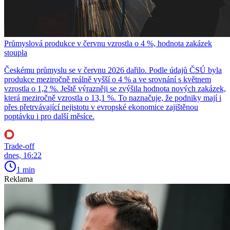
Průmyslová produkce v červnu vzrostla o 4 %, hodnota zakázek
stoupla
Českému průmyslu se v červnu 2026 dařilo. Podle údajů ČSÚ byla
produkce meziročně reálně vyšší o 4 % a ve srovnání s květnem
vzrostla o 1,2 %. Ještě výrazněji se zvýšila hodnota nových zakázek,
která meziročně vzrostla o 13,1 %. To naznačuje, že podniky mají i
přes přetrvávající nejistotu v evropské ekonomice zajištěnou
poptávku i pro další měsíce.
Trade-off
dnes, 16:22
1 min
Reklama