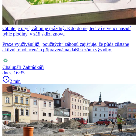
Cibule je pryč, záhon je prázdný. Kdo do něj teď v červenci nasadí
tyhle plodiny, v září sklízí znovu
Praxe využívání již „použitých“ záhonů zajišťuje, že půda zůstane
aktivní, obohacená a připravená na další sezónu výsadby.
Chalupáři-Zahrádkáři
dnes, 16:35
2 min