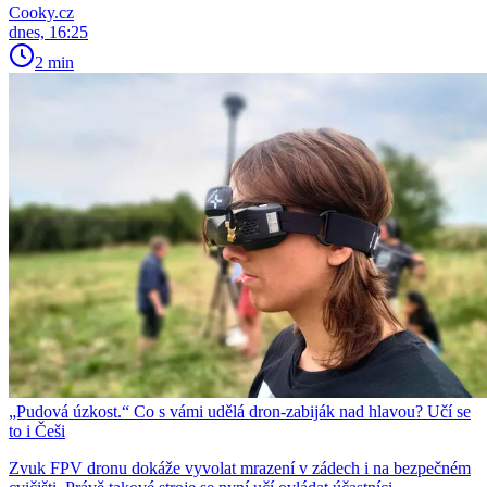
Cooky.cz
dnes, 16:25
2 min
„Pudová úzkost.“ Co s vámi udělá dron-zabiják nad hlavou? Učí se
to i Češi
Zvuk FPV dronu dokáže vyvolat mrazení v zádech i na bezpečném