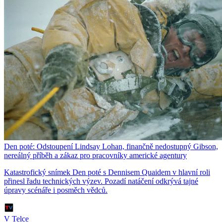
Den poté: Odstoupení Lindsay Lohan, finančně nedostupný Gibson,
nereálný příběh a zákaz pro pracovníky americké agentury
Katastrofický snímek Den poté s Dennisem Quaidem v hlavní roli
přinesl řadu technických výzev. Pozadí natáčení odkrývá tajné
úpravy scénáře i posměch vědců.
V Telce