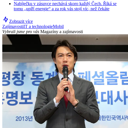
Nabíječku v zásuvce nechává skoro každý Čech. Říká se
tomu „upíří energie“ a za rok vás stojí víc, než čekáte
Zobrazit více
Zajímavosti
IT a technologie
Mobil
Vybrali jsme pro vás
Magazíny a zajímavosti