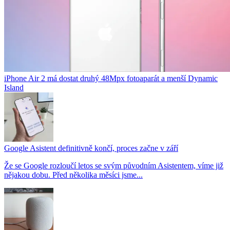
iPhone Air 2 má dostat druhý 48Mpx fotoaparát a menší Dynamic
Island
Google Asistent definitivně končí, proces začne v září
Že se Google rozloučí letos se svým původním Asistentem, víme již
nějakou dobu. Před několika měsíci jsme...