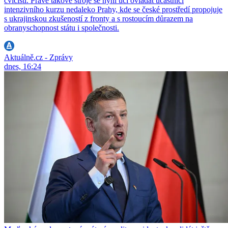
cvičišti. Právě takové stroje se nyní učí ovládat účastníci
intenzivního kurzu nedaleko Prahy, kde se české prostředí propojuje
s ukrajinskou zkušeností z fronty a s rostoucím důrazem na
obranyschopnost státu i společnosti.
Aktuálně.cz - Zprávy
dnes, 16:24