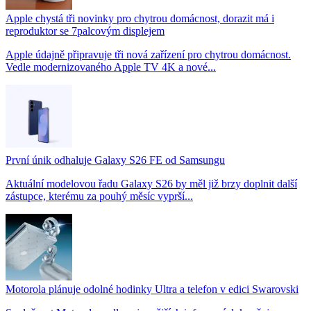
Apple chystá tři novinky pro chytrou domácnost, dorazit má i
reproduktor se 7palcovým displejem
Apple údajně připravuje tři nová zařízení pro chytrou domácnost.
Vedle modernizovaného Apple TV 4K a nové...
První únik odhaluje Galaxy S26 FE od Samsungu
Aktuální modelovou řadu Galaxy S26 by měl již brzy doplnit další
zástupce, kterému za pouhý měsíc vyprší...
Motorola plánuje odolné hodinky Ultra a telefon v edici Swarovski