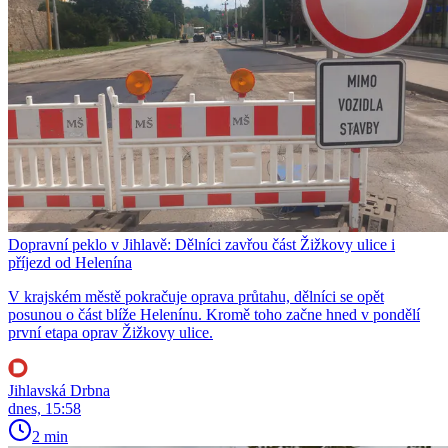
Dopravní peklo v Jihlavě: Dělníci zavřou část Žižkovy ulice i
příjezd od Helenína
V krajském městě pokračuje oprava průtahu, dělníci se opět
posunou o část blíže Helenínu. Kromě toho začne hned v pondělí
první etapa oprav Žižkovy ulice.
Jihlavská Drbna
dnes, 15:58
2 min