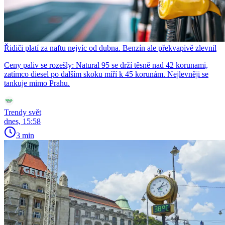
Řidiči platí za naftu nejvíc od dubna. Benzín ale překvapivě zlevnil
Ceny paliv se rozešly: Natural 95 se drží těsně nad 42 korunami,
zatímco diesel po dalším skoku míří k 45 korunám. Nejlevněji se
tankuje mimo Prahu.
Trendy svět
dnes, 15:58
3 min