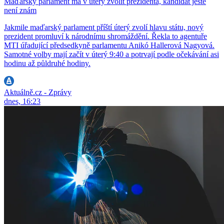
Maďarský parlament má v úterý zvolit prezidenta, kandidát ještě
není znám
Jakmile maďarský parlament příští úterý zvolí hlavu státu, nový
prezident promluví k národnímu shromáždění. Řekla to agentuře
MTI úřadující předsedkyně parlamentu Anikó Hallerová Nagyová.
Samotné volby mají začít v úterý 9:40 a potrvají podle očekávání asi
hodinu až půldruhé hodiny.
Aktuálně.cz - Zprávy
dnes, 16:23