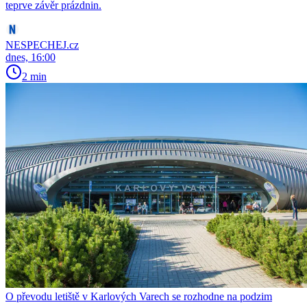
teprve závěr prázdnin.
NESPECHEJ.cz
dnes, 16:00
2 min
O převodu letiště v Karlových Varech se rozhodne na podzim