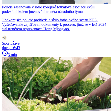
Policie zasahovala v sídle korejské fotbalové asociace kvůli
podezření kolem jmenování trenéra národního týmu
Jihokorejská policie prohledala sídlo fotbalového svazu KFA.
Vyšetřovatelé zajišťovali dokumenty k procesu, jímž se v létě 2024
stal trenérem reprezentace Hong Mjong-po.
SportyŽivě
dnes, 16:43
3 min