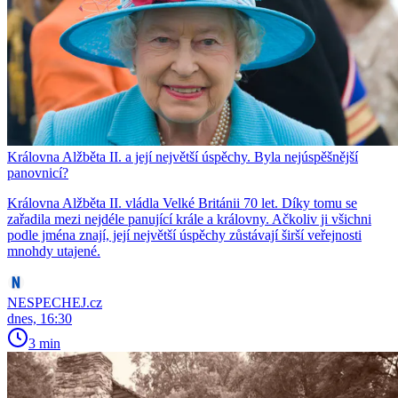
Královna Alžběta II. a její největší úspěchy. Byla nejúspěšnější
panovnicí?
Královna Alžběta II. vládla Velké Británii 70 let. Díky tomu se
zařadila mezi nejdéle panující krále a královny. Ačkoliv ji všichni
podle jména znají, její největší úspěchy zůstávají širší veřejnosti
mnohdy utajené.
NESPECHEJ.cz
dnes, 16:30
3 min