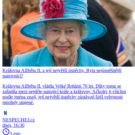
Královna Alžběta II. a její největší úspěchy. Byla nejúspěšnější
panovnicí?
Královna Alžběta II. vládla Velké Británii 70 let. Díky tomu se
zařadila mezi nejdéle panující krále a královny. Ačkoliv ji všichni
podle jména znají, její největší úspěchy zůstávají širší veřejnosti
mnohdy utajené.
NESPECHEJ.cz
dnes, 16:30
3 min