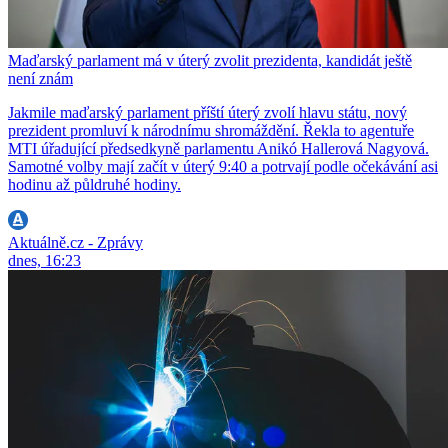
Maďarský parlament má v úterý zvolit prezidenta, kandidát ještě
není znám
Jakmile maďarský parlament příští úterý zvolí hlavu státu, nový
prezident promluví k národnímu shromáždění. Řekla to agentuře
MTI úřadující předsedkyně parlamentu Anikó Hallerová Nagyová.
Samotné volby mají začít v úterý 9:40 a potrvají podle očekávání asi
hodinu až půldruhé hodiny.
Aktuálně.cz - Zprávy
dnes, 16:23