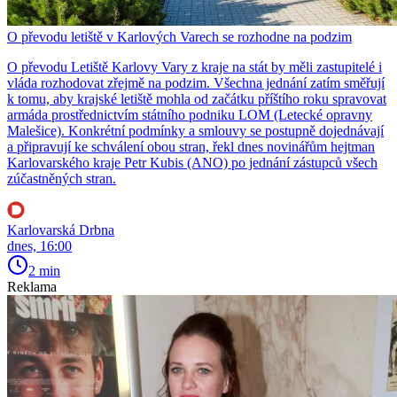
O převodu letiště v Karlových Varech se rozhodne na podzim
O převodu Letiště Karlovy Vary z kraje na stát by měli zastupitelé i
vláda rozhodovat zřejmě na podzim. Všechna jednání zatím směřují
k tomu, aby krajské letiště mohla od začátku příštího roku spravovat
armáda prostřednictvím státního podniku LOM (Letecké opravny
Malešice). Konkrétní podmínky a smlouvy se postupně dojednávají
a připravují ke schválení obou stran, řekl dnes novinářům hejtman
Karlovarského kraje Petr Kubis (ANO) po jednání zástupců všech
zúčastněných stran.
Karlovarská Drbna
dnes, 16:00
2 min
Reklama