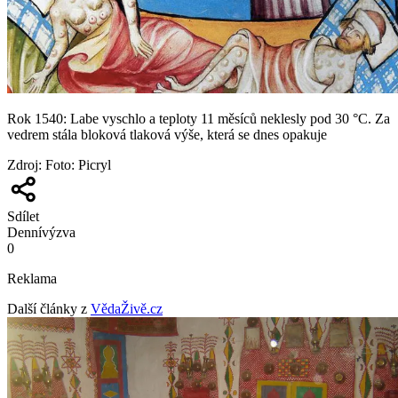
Rok 1540: Labe vyschlo a teploty 11 měsíců neklesly pod 30 °C. Za
vedrem stála bloková tlaková výše, která se dnes opakuje
Zdroj
:
Foto: Picryl
Sdílet
Denní
výzva
0
Reklama
Další články z
VědaŽivě.cz