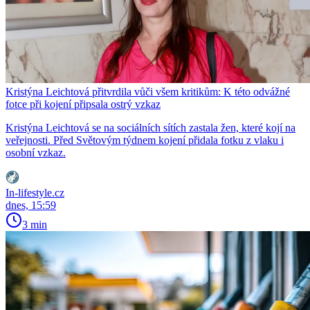
Kristýna Leichtová přitvrdila vůči všem kritikům: K této odvážné
fotce při kojení připsala ostrý vzkaz
Kristýna Leichtová se na sociálních sítích zastala žen, které kojí na
veřejnosti. Před Světovým týdnem kojení přidala fotku z vlaku i
osobní vzkaz.
In-lifestyle.cz
dnes, 15:59
3 min