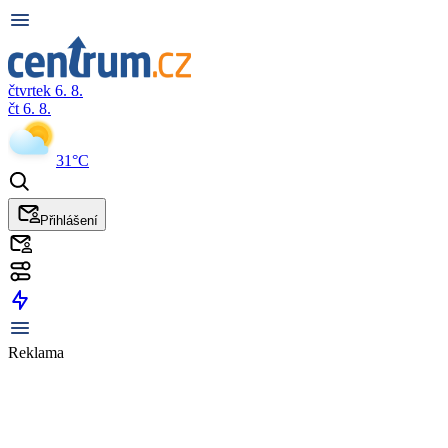
čtvrtek 6. 8.
čt 6. 8.
31°C
Přihlášení
Reklama