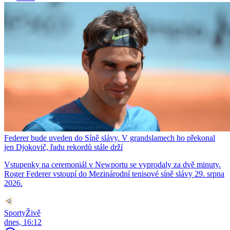
Federer bude uveden do Síně slávy. V grandslamech ho překonal
jen Djokovič, řadu rekordů stále drží
Vstupenky na ceremoniál v Newportu se vyprodaly za dvě minuty.
Roger Federer vstoupí do Mezinárodní tenisové síně slávy 29. srpna
2026.
SportyŽivě
dnes, 16:12