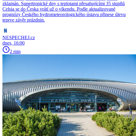
zklamán. Supertropické dny s teplotami přesahujícími 35 stupňů
Celsia se do Česka vrátí už o víkendu. Podle aktualizované
prognózy Českého hydrometeorologického ústavu přinese úlevu
teprve závěr prázdnin.
NESPECHEJ.cz
dnes, 16:00
2 min