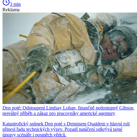
3 min
Reklama
Den poté: Odstoupení Lindsay Lohan, finančně nedostupný Gibson,
nereálný příběh a zákaz pro pracovníky americké agentury
Katastrofický snímek Den poté s Dennisem Quaidem v hlavní roli
přinesl řadu technických výzev. Pozadí natáčení odkrývá tajné
úpravy scénáře i posměch vědců.