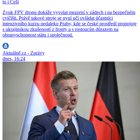
to i Češi
Zvuk FPV dronu dokáže vyvolat mrazení v zádech i na bezpečném
cvičišti. Právě takové stroje se nyní učí ovládat účastníci
intenzivního kurzu nedaleko Prahy, kde se české prostředí propojuje
s ukrajinskou zkušeností z fronty a s rostoucím důrazem na
obranyschopnost státu i společnosti.
Aktuálně.cz - Zprávy
dnes, 16:24