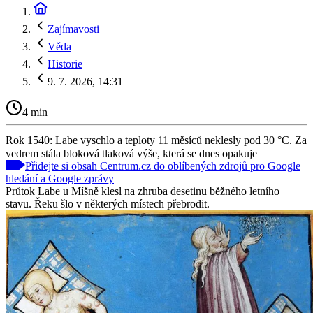
Zajímavosti
Věda
Historie
9. 7. 2026, 14:31
4 min
Rok 1540: Labe vyschlo a teploty 11 měsíců neklesly pod 30 °C. Za
vedrem stála bloková tlaková výše, která se dnes opakuje
Přidejte si obsah Centrum.cz do oblíbených zdrojů pro Google
hledání a Google zprávy
Průtok Labe u Míšně klesl na zhruba desetinu běžného letního
stavu. Řeku šlo v některých místech přebrodit.