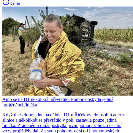
3 min
Auto se na D1 několikrát převrátilo. Pomoc poskytla jediná
projíždějící řidička
Když dnes dopoledne na dálnici D1 u Říček vyjelo osobní auto ze
silnice a několikrát se převrátilo v poli, zastavila pouze jediná
řidička. Zraněnému muži poskytla první pomoc, zatímco ostatní
vozy projížděly dál. Za svou pohotovost si od jihomoravských