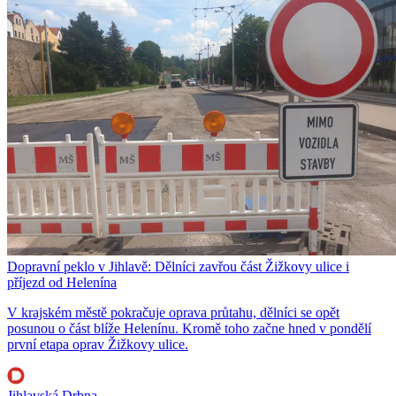
Dopravní peklo v Jihlavě: Dělníci zavřou část Žižkovy ulice i
příjezd od Helenína
V krajském městě pokračuje oprava průtahu, dělníci se opět
posunou o část blíže Helenínu. Kromě toho začne hned v pondělí
první etapa oprav Žižkovy ulice.
Jihlavská Drbna