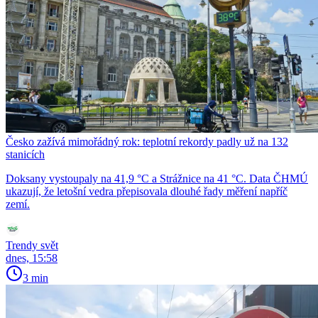
Česko zažívá mimořádný rok: teplotní rekordy padly už na 132
stanicích
Doksany vystoupaly na 41,9 °C a Strážnice na 41 °C. Data ČHMÚ
ukazují, že letošní vedra přepisovala dlouhé řady měření napříč
zemí.
Trendy svět
dnes, 15:58
3 min