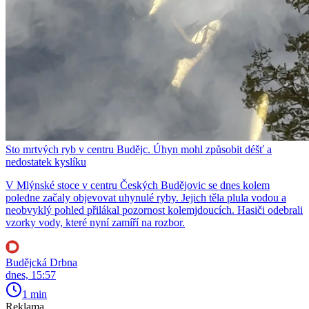
Sto mrtvých ryb v centru Budějc. Úhyn mohl způsobit déšť a
nedostatek kyslíku
V Mlýnské stoce v centru Českých Budějovic se dnes kolem
poledne začaly objevovat uhynulé ryby. Jejich těla plula vodou a
neobvyklý pohled přilákal pozornost kolemjdoucích. Hasiči odebrali
vzorky vody, které nyní zamíří na rozbor.
Budějcká Drbna
dnes, 15:57
1 min
Reklama