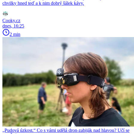
chvilky hned teď a k nim dobrý šálek kávy.
Cooky.cz
dnes, 16:25
2 min
„Pudová úzkost.“ Co s vámi udělá dron-zabiják nad hlavou? Učí se