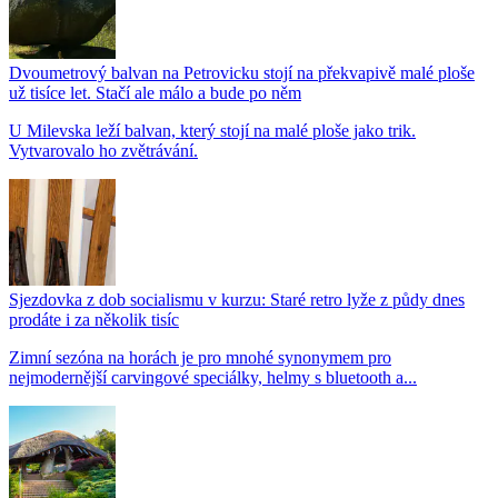
Dvoumetrový balvan na Petrovicku stojí na překvapivě malé ploše
už tisíce let. Stačí ale málo a bude po něm
U Milevska leží balvan, který stojí na malé ploše jako trik.
Vytvarovalo ho zvětrávání.
Sjezdovka z dob socialismu v kurzu: Staré retro lyže z půdy dnes
prodáte i za několik tisíc
Zimní sezóna na horách je pro mnohé synonymem pro
nejmodernější carvingové speciálky, helmy s bluetooth a...