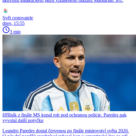
aktivním galaktickém jádru vzdáleného blazaru Markarian 501.
Svět cestovatele
dnes, 15:55
3 min
Hříšník z finále MS kopal roh pod ochranou policie. Paredes pak
vyvolal další potyčku
Leandro Paredes dostal červenou po finále mistrovství světa 2026.