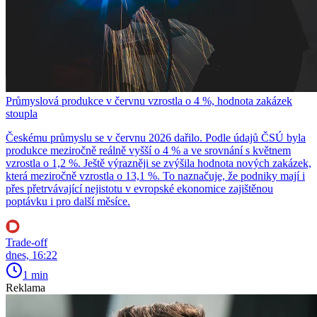
Průmyslová produkce v červnu vzrostla o 4 %, hodnota zakázek
stoupla
Českému průmyslu se v červnu 2026 dařilo. Podle údajů ČSÚ byla
produkce meziročně reálně vyšší o 4 % a ve srovnání s květnem
vzrostla o 1,2 %. Ještě výrazněji se zvýšila hodnota nových zakázek,
která meziročně vzrostla o 13,1 %. To naznačuje, že podniky mají i
přes přetrvávající nejistotu v evropské ekonomice zajištěnou
poptávku i pro další měsíce.
Trade-off
dnes, 16:22
1 min
Reklama