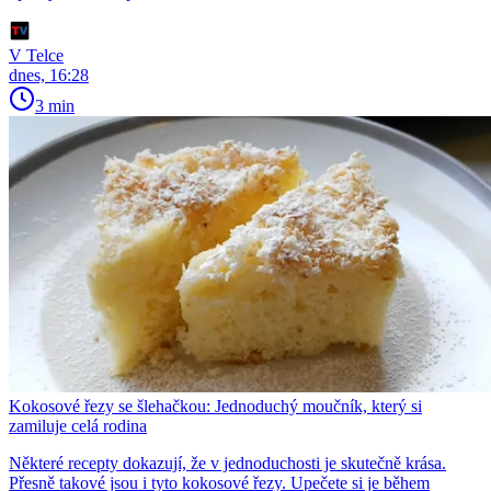
V Telce
dnes, 16:28
3 min
Kokosové řezy se šlehačkou: Jednoduchý moučník, který si
zamiluje celá rodina
Některé recepty dokazují, že v jednoduchosti je skutečně krása.
Přesně takové jsou i tyto kokosové řezy. Upečete si je během