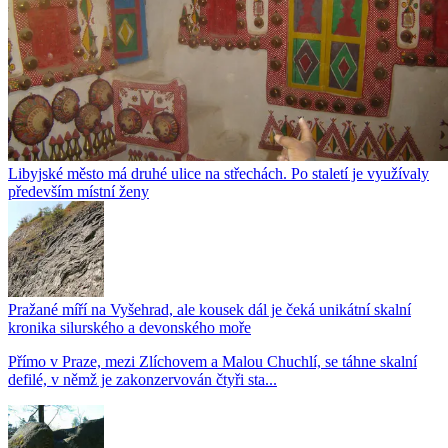
Libyjské město má druhé ulice na střechách. Po staletí je využívaly
především místní ženy
Pražané míří na Vyšehrad, ale kousek dál je čeká unikátní skalní
kronika silurského a devonského moře
Přímo v Praze, mezi Zlíchovem a Malou Chuchlí, se táhne skalní
defilé, v němž je zakonzervován čtyři sta...