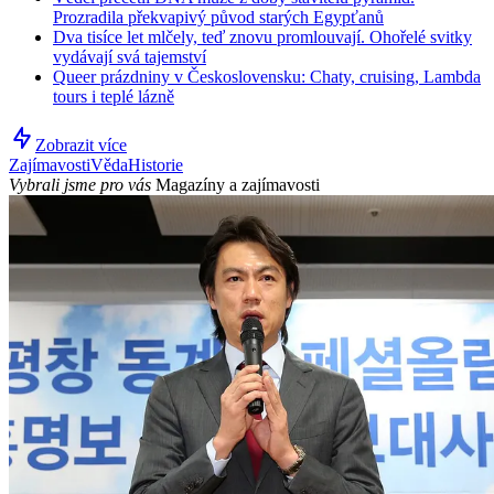
Prozradila překvapivý původ starých Egypťanů
Dva tisíce let mlčely, teď znovu promlouvají. Ohořelé svitky
vydávají svá tajemství
Queer prázdniny v Československu: Chaty, cruising, Lambda
tours i teplé lázně
Zobrazit více
Zajímavosti
Věda
Historie
Vybrali jsme pro vás
Magazíny a zajímavosti