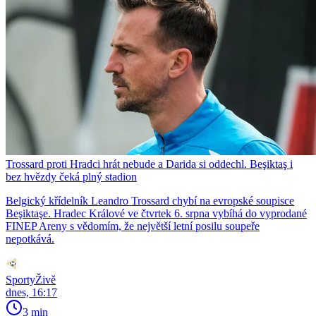
Trossard proti Hradci hrát nebude a Darida si oddechl. Beşiktaş i
bez hvězdy čeká plný stadion
Belgický křídelník Leandro Trossard chybí na evropské soupisce
Beşiktaşe. Hradec Králové ve čtvrtek 6. srpna vybíhá do vyprodané
FINEP Areny s vědomím, že největší letní posilu soupeře
nepotkává.
SportyŽivě
dnes, 16:17
3 min