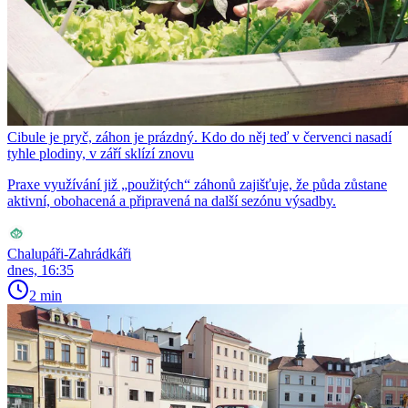
Cibule je pryč, záhon je prázdný. Kdo do něj teď v červenci nasadí
tyhle plodiny, v září sklízí znovu
Praxe využívání již „použitých“ záhonů zajišťuje, že půda zůstane
aktivní, obohacená a připravená na další sezónu výsadby.
Chalupáři-Zahrádkáři
dnes, 16:35
2 min