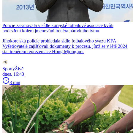
Policie zasahovala v sídle korejské fotbalové asociace kvůli
podezření kolem jmenování trenéra národního týmu
Jihokorejská policie prohledala sídlo fotbalového svazu KFA.
Vyšetřovatelé zajišťovali dokumenty k procesu, jímž se v létě 2024
stal trenérem reprezentace Hong Mjong-po.
SportyŽivě
dnes, 16:43
3 min