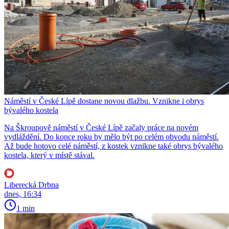
Náměstí v České Lípě dostane novou dlažbu. Vznikne i obrys
bývalého kostela
Na Škroupově náměstí v České Lípě začaly práce na novém
vydláždění. Do konce roku by mělo být po celém obvodu náměstí.
Až bude hotovo celé náměstí, z kostek vznikne také obrys bývalého
kostela, který v místě stával.
Liberecká Drbna
dnes, 16:34
1 min