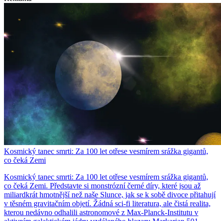
Kosmický tanec smrti: Za 100 let otřese vesmírem srážka gigantů,
co čeká Zemi
Kosmický tanec smrti: Za 100 let otřese vesmírem srážka gigantů,
co čeká Zemi. Představte si monstrózní černé díry, které jsou až
miliardkrát hmotnější než naše Slunce, jak se k sobě divoce přitahují
v těsném gravitačním objetí. Žádná sci-fi literatura, ale čistá realita,
kterou nedávno odhalili astronomové z Max-Planck-Institutu v