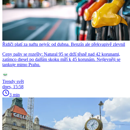
Řidiči platí za naftu nejvíc od dubna. Benzín ale překvapivě zlevnil
Ceny paliv se rozešly: Natural 95 se drží těsně nad 42 korunami,
zatímco diesel po dalším skoku míří k 45 korunám. Nejlevněji se
tankuje mimo Prahu.
Trendy svět
dnes, 15:58
3 min