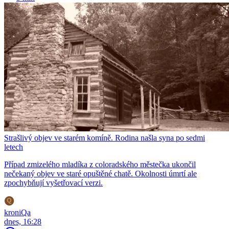
Strašlivý objev ve starém komíně. Rodina našla syna po sedmi
letech
Případ zmizelého mladíka z coloradského městečka ukončil
nečekaný objev ve staré opuštěné chatě. Okolnosti úmrtí ale
zpochybňují vyšetřovací verzi.
kroniQa
dnes, 16:28