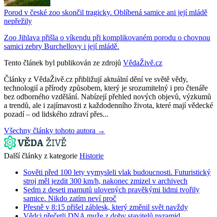
Porod v české zoo skončil tragicky. Oblíbená samice ani její mládě
nepřežily
Zoo Jihlava přišla o víkendu při komplikovaném porodu o chovnou
samici zebry Burchellovy i její mládě.
Tento článek byl publikován ze zdrojů
VědaŽivě.cz
Články z VědaŽivě.cz přibližují aktuální dění ve světě vědy,
technologií a přírody způsobem, který je srozumitelný i pro čtenáře
bez odborného vzdělání. Nabízejí přehled nových objevů, výzkumů
a trendů, ale i zajímavosti z každodenního života, které mají vědecké
pozadí – od lidského zdraví přes...
Všechny články tohoto autora →
Další články z kategorie
Historie
Sověti před 100 lety vymysleli vlak budoucnosti. Futuristický
stroj měl jezdit 300 km/h, nakonec zmizel v archivech
Sedm z deseti mamutů ulovených pravěkými lidmi tvořily
samice. Nikdo zatím neví proč
Přesně v 8:15 přišel záblesk, který změnil svět navždy
Vědci přečetli DNA muže z doby stavitelů pyramid.