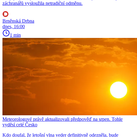
záchranářů vysloužila netradiční odměnu.
Brněnská Drbna
dnes, 16:00
1 min
Meteorologové právě aktualizovali předpověď na srpen. Tohle
vyděsí celé Česko
Kdo doufal, že letošní vlna veder definitivně odezněla, bude