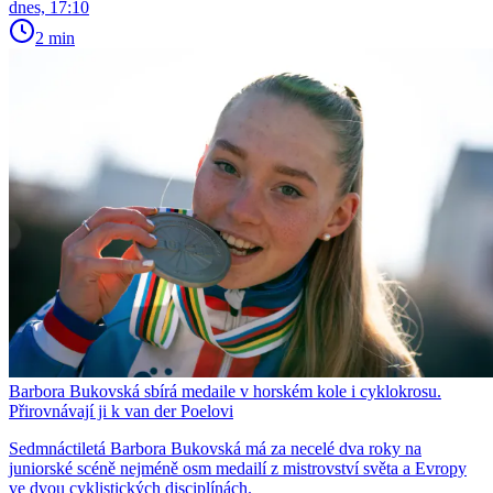
dnes, 17:10
2 min
Barbora Bukovská sbírá medaile v horském kole i cyklokrosu.
Přirovnávají ji k van der Poelovi
Sedmnáctiletá Barbora Bukovská má za necelé dva roky na
juniorské scéně nejméně osm medailí z mistrovství světa a Evropy
ve dvou cyklistických disciplínách.