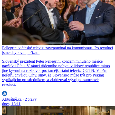
Pellegrini v čínské televizi zavzpomínal na komunismus. Po revoluci
jsme chybovali, přiznal
Slovenský prezident Peter Pellegrini koncem minulého měsíce
navštívil Čínu. V rámci třídenního pobytu v lidové republice mimo
jiné kývnul na rozhovor pro tamější státní televizi CGTN. V něm
nešetřil chválou Číny, sliby, že Slovensko může být pro Peking
vynikajícím prostředníkem, a zkritizoval vývoj po sametové
revoluci.
Aktuálně.cz - Zprávy
dnes, 18:11