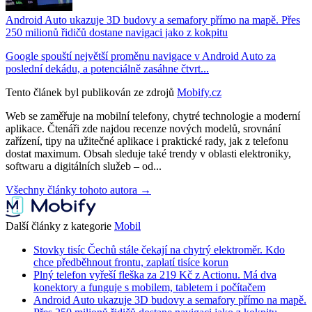
Android Auto ukazuje 3D budovy a semafory přímo na mapě. Přes
250 milionů řidičů dostane navigaci jako z kokpitu
Google spouští největší proměnu navigace v Android Auto za
poslední dekádu, a potenciálně zasáhne čtvrt...
Tento článek byl publikován ze zdrojů
Mobify.cz
Web se zaměřuje na mobilní telefony, chytré technologie a moderní
aplikace. Čtenáři zde najdou recenze nových modelů, srovnání
zařízení, tipy na užitečné aplikace i praktické rady, jak z telefonu
dostat maximum. Obsah sleduje také trendy v oblasti elektroniky,
softwaru a digitálních služeb – od...
Všechny články tohoto autora →
Další články z kategorie
Mobil
Stovky tisíc Čechů stále čekají na chytrý elektroměr. Kdo
chce předběhnout frontu, zaplatí tisíce korun
Plný telefon vyřeší fleška za 219 Kč z Actionu. Má dva
konektory a funguje s mobilem, tabletem i počítačem
Android Auto ukazuje 3D budovy a semafory přímo na mapě.