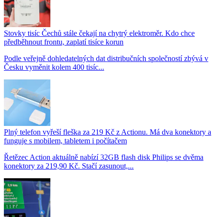
Stovky tisíc Čechů stále čekají na chytrý elektroměr. Kdo chce
předběhnout frontu, zaplatí tisíce korun
Podle veřejně dohledatelných dat distribučních společností zbývá v
Česku vyměnit kolem 400 tisíc...
Plný telefon vyřeší fleška za 219 Kč z Actionu. Má dva konektory a
funguje s mobilem, tabletem i počítačem
Řetězec Action aktuálně nabízí 32GB flash disk Philips se dvěma
konektory za 219,90 Kč. Stačí zasunout,...