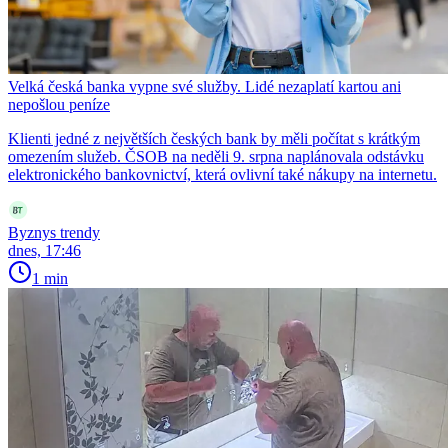
Velká česká banka vypne své služby. Lidé nezaplatí kartou ani
nepošlou peníze
Klienti jedné z největších českých bank by měli počítat s krátkým
omezením služeb. ČSOB na neděli 9. srpna naplánovala odstávku
elektronického bankovnictví, která ovlivní také nákupy na internetu.
Byznys trendy
dnes, 17:46
1 min