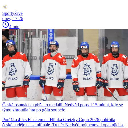
SportyŽivě
dnes, 17:26
4 min
Česká osmnáctka přišla o medaili. Nedvěd popsal 15 minut, kdy se
týmu zhroutila hra po gólu soupeře
Porážka 4:5 s Finskem na Hlinka Gretzky Cupu 2026 pohřbila
české naděje na semifinále. Trenér Nedvěd pojmenoval opakující se