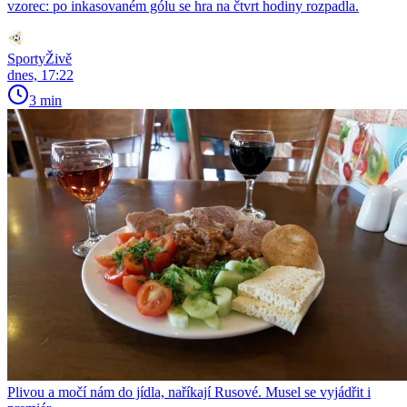
vzorec: po inkasovaném gólu se hra na čtvrt hodiny rozpadla.
SportyŽivě
dnes, 17:22
3 min
Plivou a močí nám do jídla, naříkají Rusové. Musel se vyjádřit i