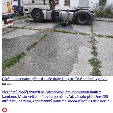
Chtěl ukrást naftu, přinesl si ale malý kanystr. Dvě stě litrů vyteklo
na zem
Neznámý zloděj vyrazil na Suchdolsku pro motorovou naftu z
kamionu. Místo velkého úlovku po něm však zůstalo přibližně 200
litrů nafty na zemi, zapomenutý kanistr a škoda téměř 20 tisíc korun.