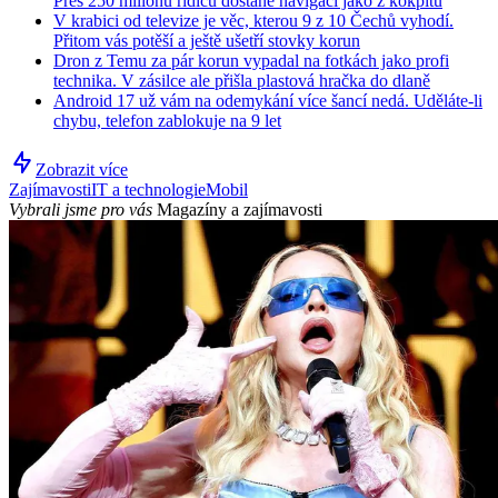
Přes 250 milionů řidičů dostane navigaci jako z kokpitu
V krabici od televize je věc, kterou 9 z 10 Čechů vyhodí.
Přitom vás potěší a ještě ušetří stovky korun
Dron z Temu za pár korun vypadal na fotkách jako profi
technika. V zásilce ale přišla plastová hračka do dlaně
Android 17 už vám na odemykání více šancí nedá. Uděláte-li
chybu, telefon zablokuje na 9 let
Zobrazit více
Zajímavosti
IT a technologie
Mobil
Vybrali jsme pro vás
Magazíny a zajímavosti