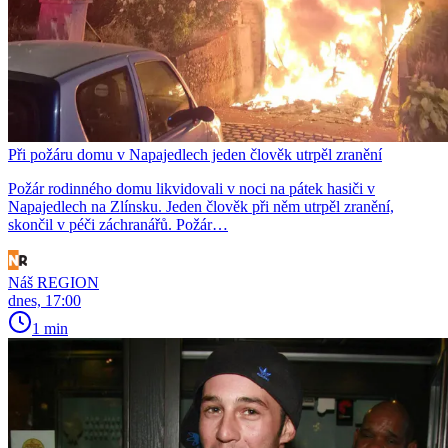
Při požáru domu v Napajedlech jeden člověk utrpěl zranění
Požár rodinného domu likvidovali v noci na pátek hasiči v
Napajedlech na Zlínsku. Jeden člověk při něm utrpěl zranění,
skončil v péči záchranářů. Požár…
Náš REGION
dnes, 17:00
1 min