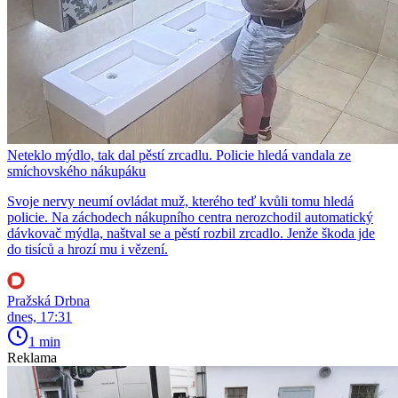
Neteklo mýdlo, tak dal pěstí zrcadlu. Policie hledá vandala ze
smíchovského nákupáku
Svoje nervy neumí ovládat muž, kterého teď kvůli tomu hledá
policie. Na záchodech nákupního centra nerozchodil automatický
dávkovač mýdla, naštval se a pěstí rozbil zrcadlo. Jenže škoda jde
do tisíců a hrozí mu i vězení.
Pražská Drbna
dnes, 17:31
1 min
Reklama