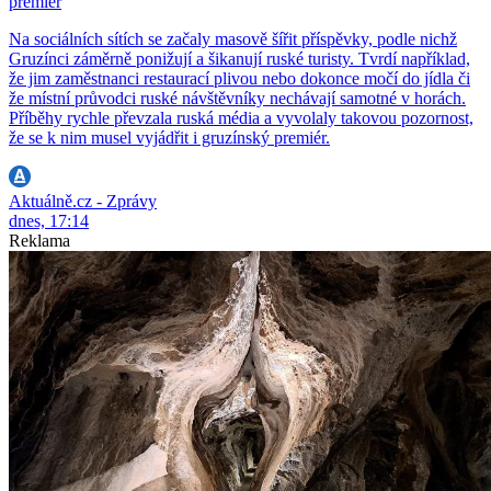
premiér
Na sociálních sítích se začaly masově šířit příspěvky, podle nichž
Gruzínci záměrně ponižují a šikanují ruské turisty. Tvrdí například,
že jim zaměstnanci restaurací plivou nebo dokonce močí do jídla či
že místní průvodci ruské návštěvníky nechávají samotné v horách.
Příběhy rychle převzala ruská média a vyvolaly takovou pozornost,
že se k nim musel vyjádřit i gruzínský premiér.
Aktuálně.cz - Zprávy
dnes, 17:14
Reklama