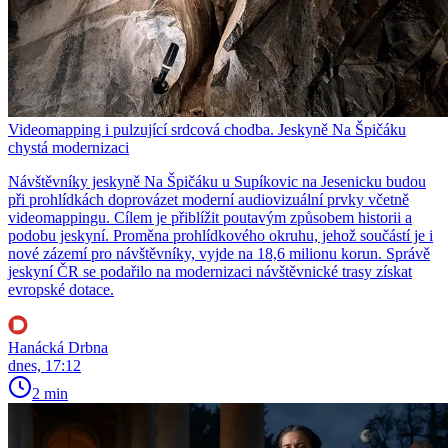
Videomapping i pulzující srdcová chodba. Jeskyně Na Špičáku
chystá modernizaci
Návštěvníky jeskyně Na Špičáku u Supíkovic na Jesenicku budou
při prohlídkách doprovázet moderní audiovizuální prvky včetně
videomappingu. Cílem je přiblížit poutavým způsobem historii a
podobu jeskyní. Proměna prohlídkového okruhu, jehož součástí je i
nové zázemí pro návštěvníky, vyjde na 18,6 milionu korun. Správě
jeskyní ČR se podařilo na modernizaci návštěvnické trasy získat
evropské dotace.
Hanácká Drbna
dnes, 17:12
2 min