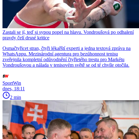
Zastali se jí, teď si sypou popel na hlavu. Vondroušová po odhalení
pravdy čelí drsné kritice
Osmačtyřicet stran, čtyři lékařští experti a jedna textová zpráva na
WhatsAppu. Mezinárodní agentura pro bezúhonnost tenisu
zveřejnila kompletní odůvodnění čtyřletého trestu pro Markétu
Vondroušovou a nálada v tenisovém světě se od té chvíle otočila.
SportWin
dnes, 18:11
2 min