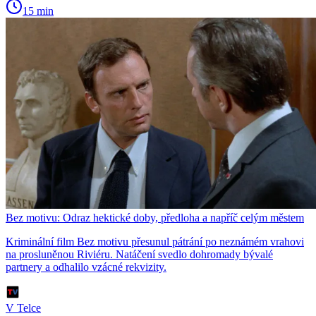
15 min
Bez motivu: Odraz hektické doby, předloha a napříč celým městem
Kriminální film Bez motivu přesunul pátrání po neznámém vrahovi
na prosluněnou Riviéru. Natáčení svedlo dohromady bývalé
partnery a odhalilo vzácné rekvizity.
V Telce