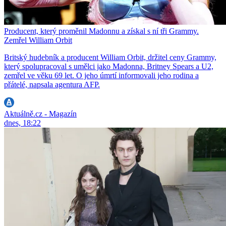
Producent, který proměnil Madonnu a získal s ní tři Grammy.
Zemřel William Orbit
Britský hudebník a producent William Orbit, držitel ceny Grammy,
který spolupracoval s umělci jako Madonna, Britney Spears a U2,
zemřel ve věku 69 let. O jeho úmrtí informovali jeho rodina a
přátelé, napsala agentura AFP.
Aktuálně.cz - Magazín
dnes, 18:22