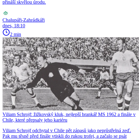
přináší skvělou úrodu.
Chalupáři-Zahrádkáři
dnes, 18:10
2 min
Viliam Schrojf: žižkovský kluk, nejlepší brankář MS 1962 a finále v
Chile, které přepsaly jeho kariéru
Viliam Schrojf odchytal v Chile pět zápasů jako neprůstřelná zeď.
Pak mu těsně před finále vtiskli do rukou trofej, a začalo se psát