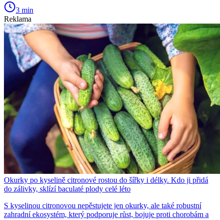
3 min
Reklama
Okurky po kyselině citronové rostou do šířky i délky. Kdo ji přidá
do zálivky, sklízí baculaté plody celé léto
S kyselinou citronovou nepěstujete jen okurky, ale také robustní
zahradní ekosystém, který podporuje růst, bojuje proti chorobám a