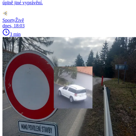
úplně jiné vyprávění.
SportyŽivě
dnes, 18:03
3 min