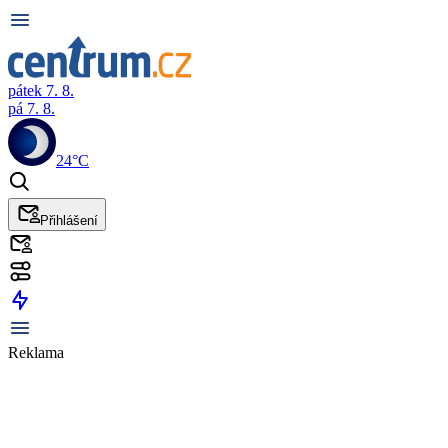
pátek 7. 8.
pá 7. 8.
24°C
Přihlášení
Reklama