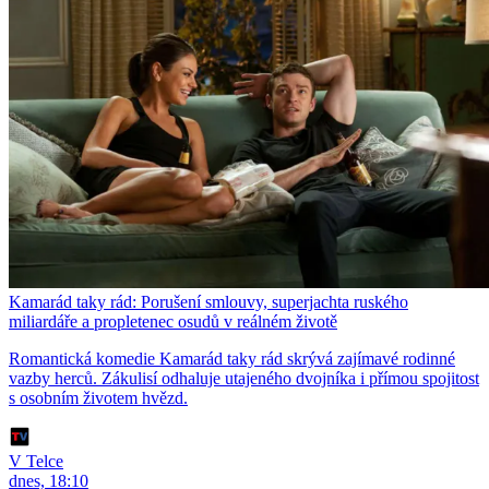
Kamarád taky rád: Porušení smlouvy, superjachta ruského
miliardáře a propletenec osudů v reálném životě
Romantická komedie Kamarád taky rád skrývá zajímavé rodinné
vazby herců. Zákulisí odhaluje utajeného dvojníka i přímou spojitost
s osobním životem hvězd.
V Telce
dnes, 18:10