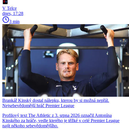
V Telce
dnes, 17:28
3 min
Brankář Kinský dostal nálepku, kterou by si možná nepřál.
Nejsebevědomější hráč Premier League
Profilový text The Athletic z 3. srpna 2026 označil Antonína
Kinského za hráče, vedle kterého je těžké v celé Premier League
najít někoho sebevědomějšího.