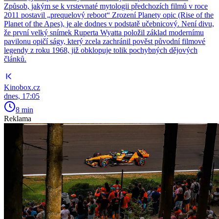
Způsob, jakým se k vrstevnaté mytologii předchozích filmů v roce
2011 postavil „prequelový reboot“ Zrození Planety opic (Rise of the
Planet of the Apes), je ale dodnes v podstatě učebnicový. Není divu,
že první velký snímek Ruperta Wyatta položil základ modernímu
pavilonu opičí ságy, který zcela zachránil pověst původní filmové
legendy z roku 1968, již obklopuje tolik pochybných dějových
článků.
Kinobox.cz
dnes, 17:05
8 min
Reklama