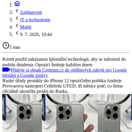
Zajímavosti
IT a technologie
Mobil
9. 7. 2026, 10:44
5 min
Kreml použil zakázanou špionážní technologii, aby se naboural do
mobilu disidenta. Opozici šmíruje každým dnem
Přidejte si obsah Centrum.cz do oblíbených zdrojů pro Google
hledání a Google zprávy
Ruské úřady pronikly do iPhonu 12 opozičního politika Andreje
Pivovarova nástrojem Cellebrite UFED, tři měsíce poté, co firma
oficiálně ukončila prodej do Ruska.