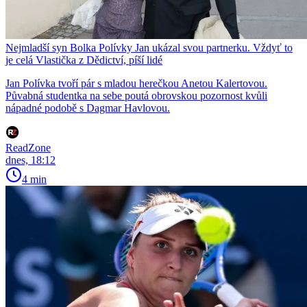
Nejmladší syn Bolka Polívky Jan ukázal svou partnerku. Vždyť to
je celá Vlastička z Dědictví, píší lidé
Jan Polívka tvoří pár s mladou herečkou Anetou Kalertovou.
Půvabná studentka na sebe poutá obrovskou pozornost kvůli
nápadné podobě s Dagmar Havlovou.
ReadZone
dnes, 18:12
4 min