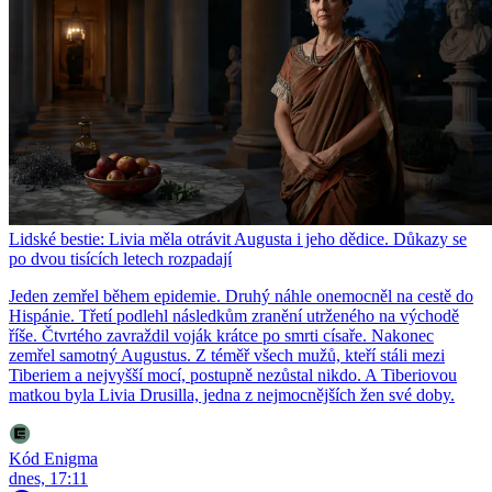
Lidské bestie: Livia měla otrávit Augusta i jeho dědice. Důkazy se
po dvou tisících letech rozpadají
Jeden zemřel během epidemie. Druhý náhle onemocněl na cestě do
Hispánie. Třetí podlehl následkům zranění utrženého na východě
říše. Čtvrtého zavraždil voják krátce po smrti císaře. Nakonec
zemřel samotný Augustus. Z téměř všech mužů, kteří stáli mezi
Tiberiem a nejvyšší mocí, postupně nezůstal nikdo. A Tiberiovou
matkou byla Livia Drusilla, jedna z nejmocnějších žen své doby.
Kód Enigma
dnes, 17:11