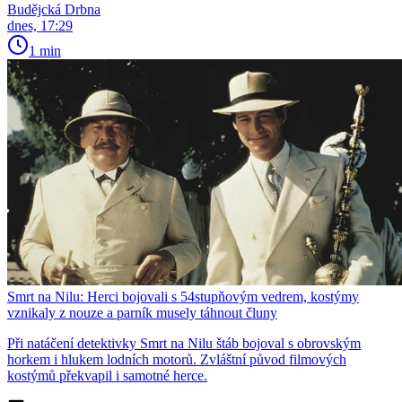
Budějcká Drbna
dnes, 17:29
1 min
Smrt na Nilu: Herci bojovali s 54stupňovým vedrem, kostýmy
vznikaly z nouze a parník musely táhnout čluny
Při natáčení detektivky Smrt na Nilu štáb bojoval s obrovským
horkem i hlukem lodních motorů. Zvláštní původ filmových
kostýmů překvapil i samotné herce.