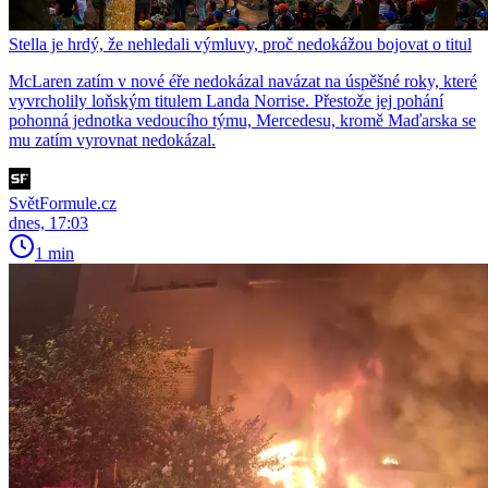
Stella je hrdý, že nehledali výmluvy, proč nedokážou bojovat o titul
McLaren zatím v nové éře nedokázal navázat na úspěšné roky, které
vyvrcholily loňským titulem Landa Norrise. Přestože jej pohání
pohonná jednotka vedoucího týmu, Mercedesu, kromě Maďarska se
mu zatím vyrovnat nedokázal.
SvětFormule.cz
dnes, 17:03
1 min