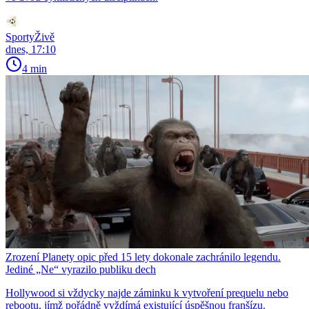
SportyŽivě
dnes, 17:10
4 min
Zrození Planety opic před 15 lety dokonale zachránilo legendu.
Jediné „Ne“ vyrazilo publiku dech
Hollywood si vždycky najde záminku k vytvoření prequelu nebo
rebootu, jímž pořádně vyždímá existující úspěšnou franšízu.