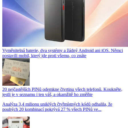
Vyměnitelná baterie, dva systémy a žádný Android ani iOS. Němci
postavili mobil, který jde proti všemu, co znáte
20 nejčastějších PINů odemkne čtvrtinu všech telefonů. Koukněte,
jestli je v seznamu i ten váš, a okamžitě ho změňte
Analýza 3,4 milionu uniklých čtyřmístných kódů odhalila, že
pouhých 20 kombinací pokrývá 27 % všech PINů ve...