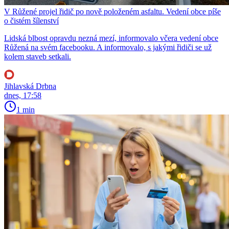
V Růžené projel řidič po nově položeném asfaltu. Vedení obce píše
o čistém šílenství
Lidská blbost opravdu nezná mezí, informovalo včera vedení obce
Růžená na svém facebooku. A informovalo, s jakými řidiči se už
kolem staveb setkali.
Jihlavská Drbna
dnes, 17:58
1 min