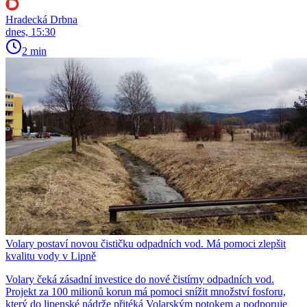
Hradecká Drbna
dnes, 15:30
2 min
Volary postaví novou čističku odpadních vod. Má pomoci zlepšit
kvalitu vody v Lipně
Volary čeká zásadní investice do nové čistírny odpadních vod.
Projekt za 100 milionů korun má pomoci snížit množství fosforu,
který do lipenské nádrže přitéká Volarským potokem a podporuje