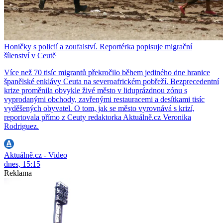
Honičky s policií a zoufalství. Reportérka popisuje migrační
šílenství v Ceutě
Více než 70 tisíc migrantů překročilo během jediného dne hranice
španělské enklávy Ceuta na severoafrickém pobřeží. Bezprecedentní
krize proměnila obvykle živé město v liduprázdnou zónu s
vyprodanými obchody, zavřenými restauracemi a desítkami tisíc
vyděšených obyvatel. O tom, jak se město vyrovnává s krizí,
reportovala přímo z Ceuty redaktorka Aktuálně.cz Veronika
Rodriguez.
Aktuálně.cz - Video
dnes, 15:15
Reklama