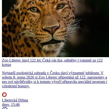
Zoo Liberec slaví 122 let: Čeká vás hra, odměny i vstupné za 122
korun
Nejstarší zoologická zahrada v Česku slaví významné jubileum. V
sobotu 8. srpna 2026 si Zoo Liberec připomíná už 122. narozeniny a
pro své návštěvníky si k tomuto výročí připravila speciální program i
celodenní bonusy.
Liberecká Drbna
dnes, 15:46