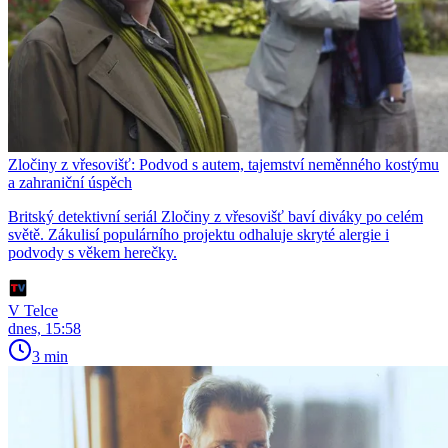
Zločiny z vřesovišť: Podvod s autem, tajemství neměnného kostýmu
a zahraniční úspěch
Britský detektivní seriál Zločiny z vřesovišť baví diváky po celém
světě. Zákulisí populárního projektu odhaluje skryté alergie i
podvody s věkem herečky.
V Telce
dnes, 15:58
3 min