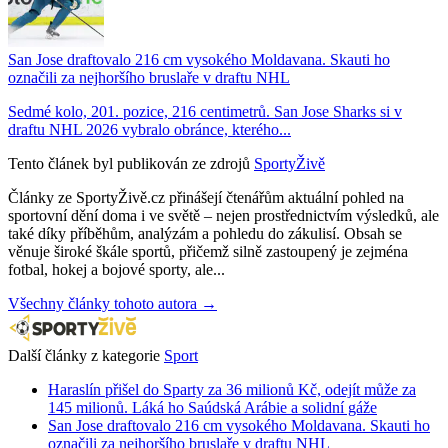
San Jose draftovalo 216 cm vysokého Moldavana. Skauti ho
označili za nejhoršího bruslaře v draftu NHL
Sedmé kolo, 201. pozice, 216 centimetrů. San Jose Sharks si v
draftu NHL 2026 vybralo obránce, kterého...
Tento článek byl publikován ze zdrojů
SportyŽivě
Články ze SportyŽivě.cz přinášejí čtenářům aktuální pohled na
sportovní dění doma i ve světě – nejen prostřednictvím výsledků, ale
také díky příběhům, analýzám a pohledu do zákulisí. Obsah se
věnuje široké škále sportů, přičemž silně zastoupený je zejména
fotbal, hokej a bojové sporty, ale...
Všechny články tohoto autora →
Další články z kategorie
Sport
Haraslín přišel do Sparty za 36 milionů Kč, odejít může za
145 milionů. Láká ho Saúdská Arábie a solidní gáže
San Jose draftovalo 216 cm vysokého Moldavana. Skauti ho
označili za nejhoršího bruslaře v draftu NHL