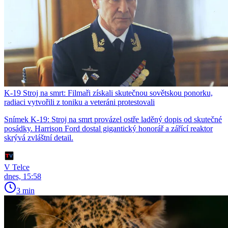
K-19 Stroj na smrt: Filmaři získali skutečnou sovětskou ponorku,
radiaci vytvořili z toniku a veteráni protestovali
Snímek K-19: Stroj na smrt provázel ostře laděný dopis od skutečné
posádky. Harrison Ford dostal gigantický honorář a zářící reaktor
skrývá zvláštní detail.
V Telce
dnes, 15:58
3 min