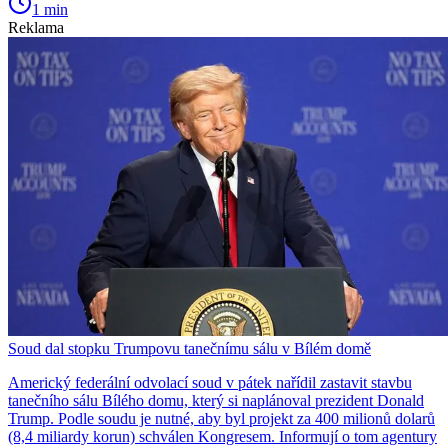
1 min
Reklama
Soud dal stopku Trumpovu tanečnímu sálu v Bílém domě
Americký federální odvolací soud v pátek nařídil zastavit stavbu
tanečního sálu Bílého domu, který si naplánoval prezident Donald
Trump. Podle soudu je nutné, aby byl projekt za 400 milionů dolarů
(8,4 miliardy korun) schválen Kongresem. Informují o tom agentury