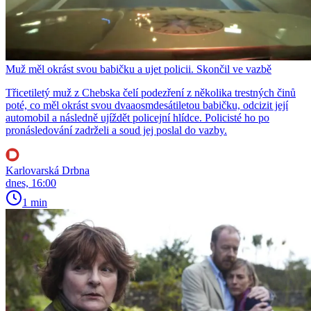
Muž měl okrást svou babičku a ujet policii. Skončil ve vazbě
Třicetiletý muž z Chebska čelí podezření z několika trestných činů
poté, co měl okrást svou dvaaosmdesátiletou babičku, odcizit její
automobil a následně ujíždět policejní hlídce. Policisté ho po
pronásledování zadrželi a soud jej poslal do vazby.
Karlovarská Drbna
dnes, 16:00
1 min