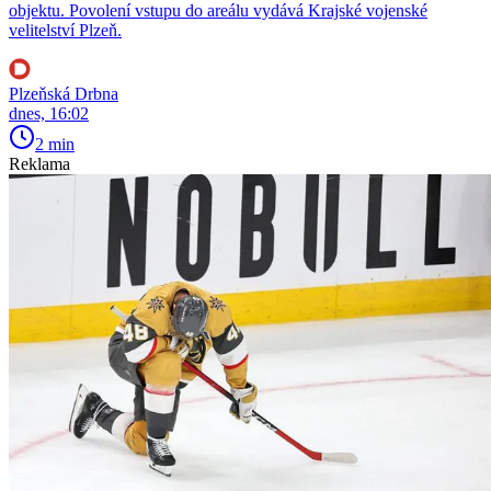
objektu. Povolení vstupu do areálu vydává Krajské vojenské
velitelství Plzeň.
Plzeňská Drbna
dnes, 16:02
2 min
Reklama