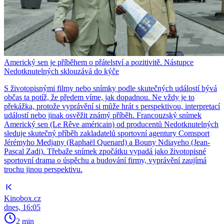
Americký sen je příběhem o přátelství a pozitivitě. Nástupce
Nedotknutelných sklouzává do kýče
S životopisnými filmy nebo snímky podle skutečných událostí bývá
občas ta potíž, že předem víme, jak dopadnou. Ne vždy je to
překážka, protože vyprávění si může hrát s perspektivou, interpretací
událostí nebo jinak osvěžit známý příběh. Francouzský snímek
Americký sen (Le Rêve américain) od producentů Nedotknutelných
sleduje skutečný příběh zakladatelů sportovní agentury Comsport
Jérémyho Medjany (Raphaël Quenard) a Bouny Ndiayeho (Jean-
Pascal Zadi). Třebaže snímek zpočátku vypadá jako životopisné
sportovní drama o úspěchu a budování firmy, vyprávění zaujímá
trochu jinou perspektivu.
Kinobox.cz
dnes, 16:05
2 min