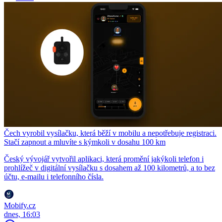
Čech vyrobil vysílačku, která běží v mobilu a nepotřebuje registraci.
Stačí zapnout a mluvíte s kýmkoli v dosahu 100 km
Český vývojář vytvořil aplikaci, která promění jakýkoli telefon i
prohlížeč v digitální vysílačku s dosahem až 100 kilometrů, a to bez
účtu, e-mailu i telefonního čísla.
Mobify.cz
dnes, 16:03