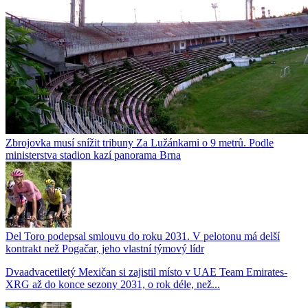
Zbrojovka musí snížit tribuny Za Lužánkami o 9 metrů. Podle
ministerstva stadion kazí panorama Brna
Del Toro podepsal smlouvu do roku 2031. V pelotonu má delší
kontrakt než Pogačar, jeho vlastní týmový lídr
Dvaadvacetiletý Mexičan si zajistil místo v UAE Team Emirates-
XRG až do konce sezony 2031, o rok déle, než...