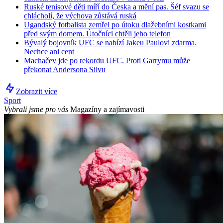
Ruské tenisové děti míří do Česka a mění pas. Šéf svazu se
chlácholí, že výchova zůstává ruská
Ugandský fotbalista zemřel po útoku dlažebními kostkami
před svým domem. Útočníci chtěli jeho telefon
Bývalý bojovník UFC se nabízí Jakeu Paulovi zdarma.
Nechce ani cent
Machačev jde po rekordu UFC. Proti Garrymu může
překonat Andersona Silvu
Zobrazit více
Sport
Vybrali jsme pro vás
Magazíny a zajímavosti