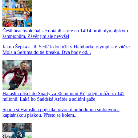
Čeští beachvolejbalisté dotáhli skóre na 14:14 proti olympijským
šampionům. Závěr jim ale nevyšel
Jakub Šépka a Jiří Sedlák dotlačili v Hamburku olympijské vítěze
Mola a Søruma do tie-breaku. Dva body od...
Haraslín přišel do Sparty za 36 milionů Kč, odejít může za 145
milionů. Láká ho Saúdská Arábie a solidní gáže
Sparta si Haraslína pojistila novou dlouhodobou smlouvou a
kapitánskou páskou. Přesto se kolem...