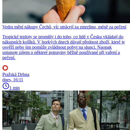
Vedra mění nákupy Čechů, víc utrácejí za zmrzlinu, méně za pečení
Tropické teploty se promítly i do toho, co lidé v Česku vkládají do
nákupních košíků. V horkých dnech dávají přednost zboží, které je
osvěží nebo jim pomůže zvládnout pobyt na slunci. Naopak
ustupuje zájem o některé potraviny běžně používané při vaření a
pečení.
Pražská Drbna
dnes, 16:11
1 min