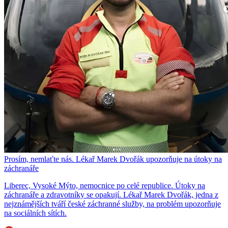
Prosím, nemlaťte nás. Lékař Marek Dvořák upozorňuje na útoky na
záchranáře
Liberec, Vysoké Mýto, nemocnice po celé republice. Útoky na
záchranáře a zdravotníky se opakují. Lékař Marek Dvořák, jedna z
nejznámějších tváří české záchranné služby, na problém upozorňuje
na sociálních sítích.