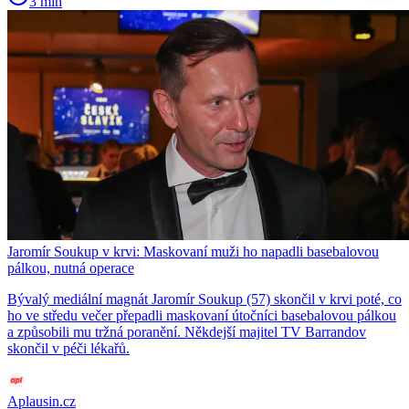
3 min
Jaromír Soukup v krvi: Maskovaní muži ho napadli basebalovou
pálkou, nutná operace
Bývalý mediální magnát Jaromír Soukup (57) skončil v krvi poté, co
ho ve středu večer přepadli maskovaní útočníci basebalovou pálkou
a způsobili mu tržná poranění. Někdejší majitel TV Barrandov
skončil v péči lékařů.
Aplausin.cz