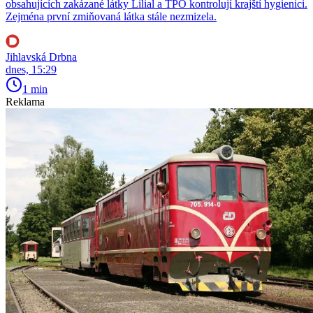
obsahujících zakázané látky Lilial a TPO kontrolují krajští hygienici.
Zejména první zmiňovaná látka stále nezmizela.
Jihlavská Drbna
dnes, 15:29
1 min
Reklama