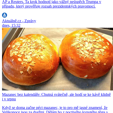
AP a Reuters. Ta krok hodnotí jako vážný neúspěch Trumpa v
případu, který prověřuje rozsah prezidentských pravomocí.
Aktuálně.cz - Zprávy
dnes, 15:32
Mazanec bez kalendáře: Chutná svátečně, ale hodí se ke kávě klidně
i v srpnu
Když se doma začne péct mazanec, je to pro mě jasné znamení, že
Velikonoce jsou za dveřmi. Dělám ho z poctivého kynutého těsta s