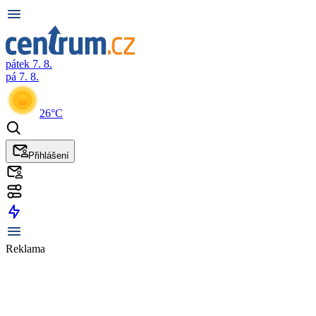
pátek 7. 8.
pá 7. 8.
26°C
Přihlášení
Reklama