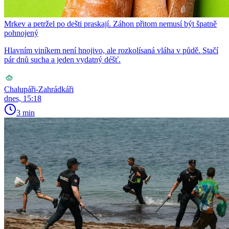
Mrkev a petržel po dešti praskají. Záhon přitom nemusí být špatně
pohnojený
Hlavním viníkem není hnojivo, ale rozkolísaná vláha v půdě. Stačí
pár dnů sucha a jeden vydatný déšť.
Chalupáři-Zahrádkáři
dnes, 15:18
3 min