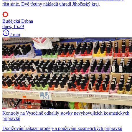
růst sinic. Dvě třetiny nákladů uhradí Jihočeský kraj.
Budějcká Drbna
dnes, 15:29
2 min
Kontroly na Vysočině odhalily stovky nevyhovujících kosmetických
přípravků
Dodržování zákazu prodeje a používání kosmetických přípravků