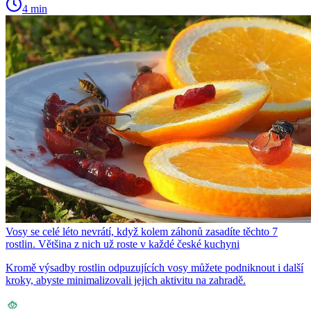
4 min
Vosy se celé léto nevrátí, když kolem záhonů zasadíte těchto 7
rostlin. Většina z nich už roste v každé české kuchyni
Kromě výsadby rostlin odpuzujících vosy můžete podniknout i další
kroky, abyste minimalizovali jejich aktivitu na zahradě.