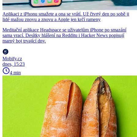
Aplikaci z iPhonu smažete a ona se vrátí. Už čtvrtý den po sobě ji
lidé mažou znovu a znovu a Apple jen krčí rameny
Meditační aplikace Headspace se uživatelům iPhone po smazání
sama vrací. Desítky hlášení na Redditu i Hacker News popisují
marný boj trvající dny.
Mobify.cz
dnes, 15:23
4 min