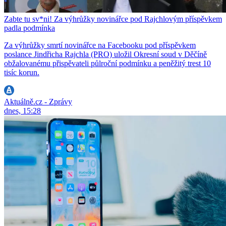
Zabte tu sv*ni! Za výhrůžky novinářce pod Rajchlovým příspěvkem
padla podmínka
Za výhrůžky smrtí novinářce na Facebooku pod příspěvkem
poslance Jindřicha Rajchla (PRO) uložil Okresní soud v Děčíně
obžalovanému přispěvateli půlroční podmínku a peněžitý trest 10
tisíc korun.
Aktuálně.cz - Zprávy
dnes, 15:28