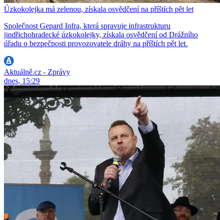
Úzkokolejka má zelenou, získala osvědčení na příštích pět let
Společnost Gepard Infra, která spravuje infrastrukturu
jindřichohradecké úzkokolejky, získala osvědčení od Drážního
úřadu o bezpečnosti provozovatele dráhy na příštích pět let.
Aktuálně.cz - Zprávy
dnes, 15:29