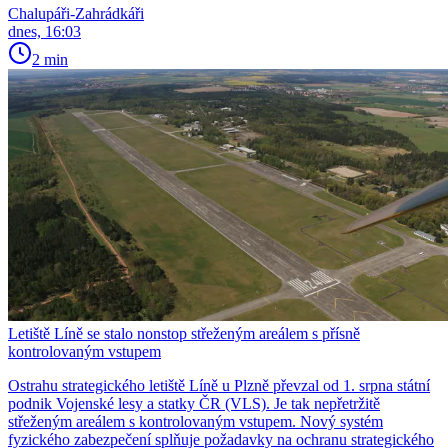
Chalupáři-Zahrádkáři
dnes, 16:03
2 min
Letiště Líně se stalo nonstop střeženým areálem s přísně
kontrolovaným vstupem
Ostrahu strategického letiště Líně u Plzně převzal od 1. srpna státní
podnik Vojenské lesy a statky ČR (VLS). Je tak nepřetržitě
střeženým areálem s kontrolovaným vstupem. Nový systém
fyzického zabezpečení splňuje požadavky na ochranu strategického