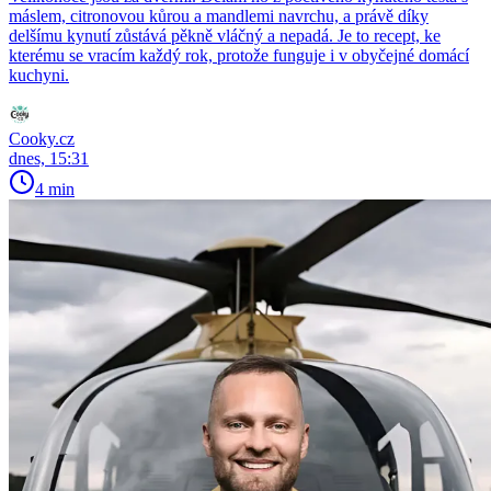
máslem, citronovou kůrou a mandlemi navrchu, a právě díky
delšímu kynutí zůstává pěkně vláčný a nepadá. Je to recept, ke
kterému se vracím každý rok, protože funguje i v obyčejné domácí
kuchyni.
Cooky.cz
dnes, 15:31
4 min