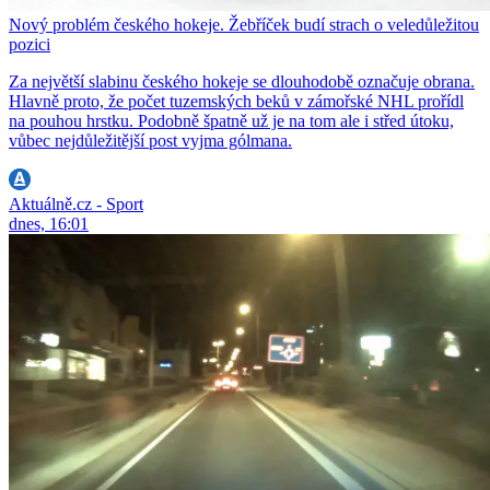
Nový problém českého hokeje. Žebříček budí strach o veledůležitou
pozici
Za největší slabinu českého hokeje se dlouhodobě označuje obrana.
Hlavně proto, že počet tuzemských beků v zámořské NHL prořídl
na pouhou hrstku. Podobně špatně už je na tom ale i střed útoku,
vůbec nejdůležitější post vyjma gólmana.
Aktuálně.cz - Sport
dnes, 16:01