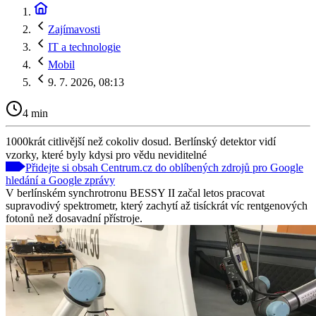
Zajímavosti
IT a technologie
Mobil
9. 7. 2026, 08:13
4 min
1000krát citlivější než cokoliv dosud. Berlínský detektor vidí
vzorky, které byly kdysi pro vědu neviditelné
Přidejte si obsah Centrum.cz do oblíbených zdrojů pro Google
hledání a Google zprávy
V berlínském synchrotronu BESSY II začal letos pracovat
supravodivý spektrometr, který zachytí až tisíckrát víc rentgenových
fotonů než dosavadní přístroje.