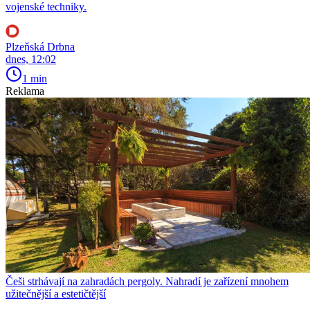
vojenské techniky.
Plzeňská Drbna
dnes, 12:02
1 min
Reklama
Češi strhávají na zahradách pergoly. Nahradí je zařízení mnohem
užitečnější a estetičtější