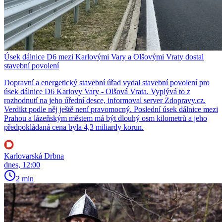
Úsek dálnice D6 mezi Karlovými Vary a Olšovými Vraty dostal
stavební povolení
Dopravní a energetický stavební úřad vydal stavební povolení pro
úsek dálnice D6 Karlovy Vary - Olšová Vrata. Vyplývá to z
rozhodnutí na jeho úřední desce, informoval server Zdopravy.cz.
Verdikt podle něj ještě není pravomocný. Poslední úsek dálnice mezi
Prahou a lázeňským městem má být dlouhý osm kilometrů a jeho
předpokládaná cena byla 4,3 miliardy korun.
Karlovarská Drbna
dnes, 12:00
2 min