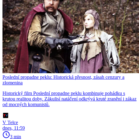
Poslední propadne peklu: Historická přesnost, zásah cenzury a
zlomenina
Historický film Poslední propadne peklu kombinuje pohádku s
krutou realitou doby. Zákulisí natáčení odkrývá kruté zranění i zákaz
od mocných komunistů.
V Telce
dnes, 11:59
3 min