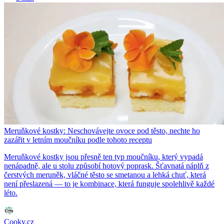
Meruňkové kostky: Neschovávejte ovoce pod těsto, nechte ho
zazářit v letním moučníku podle tohoto receptu
Meruňkové kostky jsou přesně ten typ moučníku, který vypadá
nenápadně, ale u stolu způsobí hotový poprask. Šťavnatá náplň z
čerstvých meruněk, vláčné těsto se smetanou a lehká chuť, která
není přeslazená — to je kombinace, která funguje spolehlivě každé
léto.
Cooky.cz