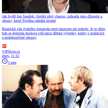
Jak bydlí Jan Saudek: Ateliér plný chaosu, zahrada jako džungle a
obrazy, které Pavlína odmítá prodat
Branická vila českého fotografa není muzeum ani galerie. Je to dům,
kde se legenda doslova vrší mezi dětské výrobky, knihy v krabicích
a nedokončené obrazy.
VIPživot.cz
dnes, 11:32
3 min