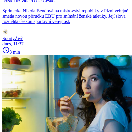
pozadí už vidělo celé Česko
Sprinterka Nikola Bendová na mistrovství republiky v Plzni veřejně
smetla novou příručku EBU pro snímání ženské atletiky. Její slova
rozdělila českou sportovní veřejnost.
SportyŽivě
dnes, 11:37
3 min