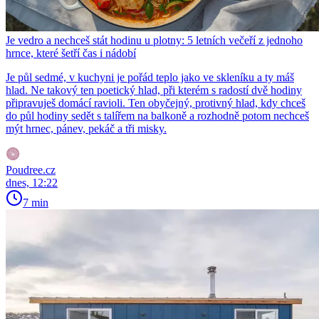
Je vedro a nechceš stát hodinu u plotny: 5 letních večeří z jednoho
hrnce, které šetří čas i nádobí
Je půl sedmé, v kuchyni je pořád teplo jako ve skleníku a ty máš
hlad. Ne takový ten poetický hlad, při kterém s radostí dvě hodiny
připravuješ domácí ravioli. Ten obyčejný, protivný hlad, kdy chceš
do půl hodiny sedět s talířem na balkoně a rozhodně potom nechceš
mýt hrnec, pánev, pekáč a tři misky.
Poudree.cz
dnes, 12:22
7 min