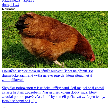
Aktuálně.cz - Zprávy
dnes, 11:44
Reklama
Opuštěná slepice měla už téměř nulovou šanci na přežití. Po
dramatické záchraně vyšla najevo pravda, která situaci ještě
zkomplikovala
Slepičku pohozenou v lese čekal těžký osud. Její majitel se jí zbavil
zvláště krutým způsobem. Naštěstí šel kolem dobrý muž, který
zavolal pomoc právě včas. Lidé by si měli pořizovat zvíře jen tehdy,
jsou-li schopni se [...]...