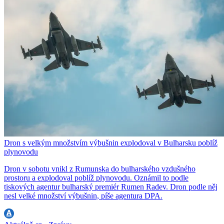
Dron s velkým množstvím výbušnin explodoval v Bulharsku poblíž
plynovodu
Dron v sobotu vnikl z Rumunska do bulharského vzdušného
prostoru a explodoval poblíž plynovodu. Oznámil to podle
tiskových agentur bulharský premiér Rumen Radev. Dron podle něj
nesl velké množství výbušnin, píše agentura DPA.