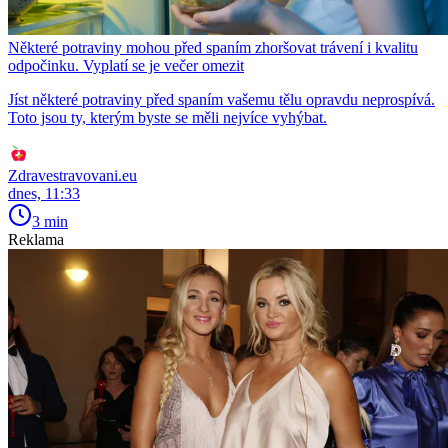
Některé potraviny mohou před spaním zhoršovat trávení i kvalitu
odpočinku. Vyplatí se je večer omezit
Jíst některé potraviny před spaním vašemu tělu opravdu neprospívá.
Toto jsou ty, kterým byste se měli nejvíce vyhýbat.
Zdravestravovani.eu
dnes, 11:33
3 min
Reklama