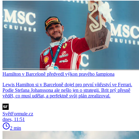
Hamilton v Barceloně předvedl výkon pravého šampiona
Lewis Hamilton si v Barceloně dojel pro první vítězství ve Ferrari.
Podle Stefana Johanssona ale nešlo jen o strategii. Brit prý přesně
věděl, co musí udělat, a perfektně svůj plán zrealizoval.
SvětFormule.cz
dnes, 11:51
2 min