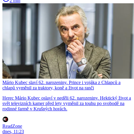
2 min
Mário Kubec slaví 62. narozeniny. Prince i vojáka z Chlapců a
chlapů vyměnil za traktory, koně a život na ranči
Herec Mário Kubec oslaví v neděli 62. narozeniny. Hektický život a
svět televizních kamer před lety vyměnil za touhu po svobodě na
rodinné farmě v Krušných horách.
ReadZone
dnes, 11:23