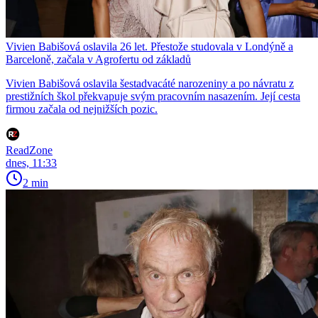
Vivien Babišová oslavila 26 let. Přestože studovala v Londýně a
Barceloně, začala v Agrofertu od základů
Vivien Babišová oslavila šestadvacáté narozeniny a po návratu z
prestižních škol překvapuje svým pracovním nasazením. Její cesta
firmou začala od nejnižších pozic.
ReadZone
dnes, 11:33
2 min