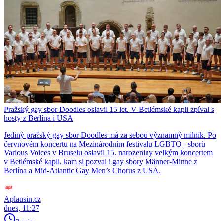
Pražský gay sbor Doodles oslavil 15 let. V Betlémské kapli zpíval s
hosty z Berlína i USA
Jediný pražský gay sbor Doodles má za sebou významný milník. Po
červnovém koncertu na Mezinárodním festivalu LGBTQ+ sborů
Various Voices v Bruselu oslavil 15. narozeniny velkým koncertem
v Betlémské kapli, kam si pozval i gay sbory Männer-Minne z
Berlína a Mid-Atlantic Gay Men’s Chorus z USA.
Aplausin.cz
dnes, 11:27