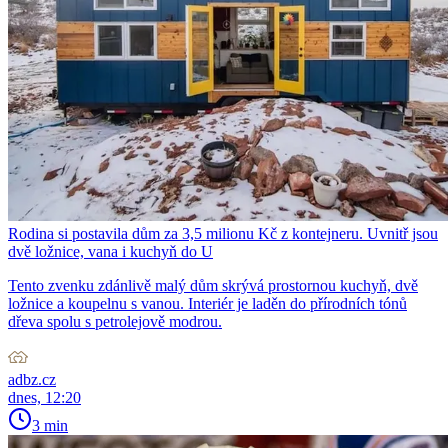
Rodina si postavila dům za 3,5 milionu Kč z kontejneru. Uvnitř jsou
dvě ložnice, vana i kuchyň do U
Tento zvenku zdánlivě malý dům skrývá prostornou kuchyň, dvě
ložnice a koupelnu s vanou. Interiér je laděn do přírodních tónů
dřeva spolu s petrolejově modrou.
adbz.cz
dnes, 12:20
3 min