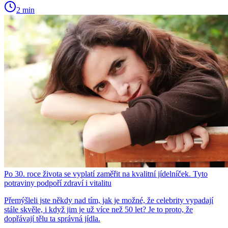
2 min
Po 30. roce života se vyplatí zaměřit na kvalitní jídelníček. Tyto
potraviny podpoří zdraví i vitalitu
Přemýšleli jste někdy nad tím, jak je možné, že celebrity vypadají
stále skvěle, i když jim je už více než 50 let? Je to proto, že
dopřávají tělu ta správná jídla.