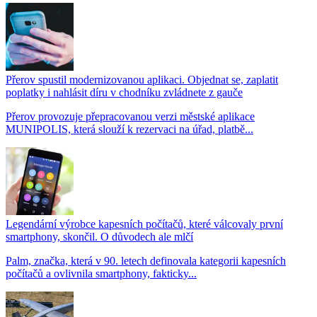
Přerov spustil modernizovanou aplikaci. Objednat se, zaplatit
poplatky i nahlásit díru v chodníku zvládnete z gauče
Přerov provozuje přepracovanou verzi městské aplikace
MUNIPOLIS, která slouží k rezervaci na úřad, platbě...
Legendární výrobce kapesních počítačů, které válcovaly první
smartphony, skončil. O důvodech ale mlčí
Palm, značka, která v 90. letech definovala kategorii kapesních
počítačů a ovlivnila smartphony, fakticky...