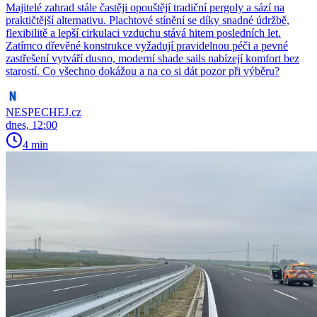
Majitelé zahrad stále častěji opouštějí tradiční pergoly a sází na
praktičtější alternativu. Plachtové stínění se díky snadné údržbě,
flexibilitě a lepší cirkulaci vzduchu stává hitem posledních let.
Zatímco dřevěné konstrukce vyžadují pravidelnou péči a pevné
zastřešení vytváří dusno, moderní shade sails nabízejí komfort bez
starostí. Co všechno dokážou a na co si dát pozor při výběru?
NESPECHEJ.cz
dnes, 12:00
4 min