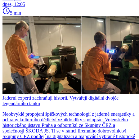
dnes, 12:05
5 min
Jaderní experti zachraňují historii. Vytvářejí digitální dvojče
legendárního tanku
Neobvyklé propojení špičkových technologií z jaderné energetiky a
ochrany kulturního dědictví vzniklo díky spolupráci Vojenského
historického ústavu Praha a odborníků ze Skupiny ČEZ a
společnosti ŠKODA JS. Ti se v rámci firemního dobrovolnictví
Skupiny ČEZ podílejí na digitalizaci a mapování vybrané historické