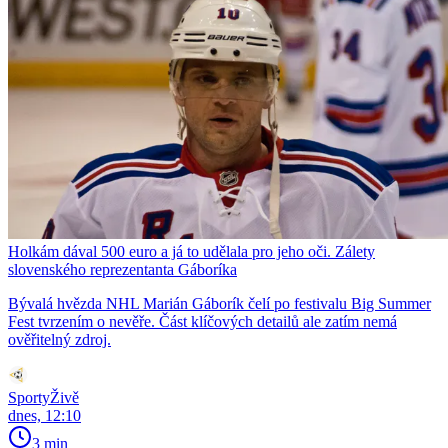
Holkám dával 500 euro a já to udělala pro jeho oči. Zálety
slovenského reprezentanta Gáboríka
Bývalá hvězda NHL Marián Gáborík čelí po festivalu Big Summer
Fest tvrzením o nevěře. Část klíčových detailů ale zatím nemá
ověřitelný zdroj.
SportyŽivě
dnes, 12:10
3 min