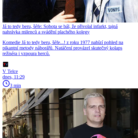
Já to tedy beru, šéfe: Sobota se bál, že přivolal infarkt, tajná
nahrávka milenců a svádění plachého kolegy
Komedie Já to tedy beru, šéfe...! z roku 1977 nabízí pohled na
pikantní metody náborářů. Natáčení provázel skutečný kolaps
režiséra i vzpoura herců.
V Telce
dnes, 11:29
3 min