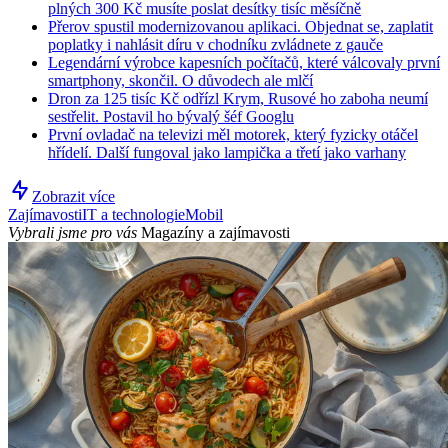
plných 300 Kč musíte poslat desítky tisíc měsíčně
Přerov spustil modernizovanou aplikaci. Objednat se, zaplatit
poplatky i nahlásit díru v chodníku zvládnete z gauče
Legendární výrobce kapesních počítačů, které válcovaly první
smartphony, skončil. O důvodech ale mlčí
Dron za 125 tisíc Kč odřízl Krym, Rusové ho zaboha neumí
sestřelit. Postavil ho bývalý šéf Googlu
První ovladač na televizi měl motorek, který fyzicky otáčel
hřídelí. Další fungoval jako lampička a třetí jako varhany
Zobrazit více
Zajímavosti
IT a technologie
Mobil
Vybrali jsme pro vás
Magazíny a zajímavosti