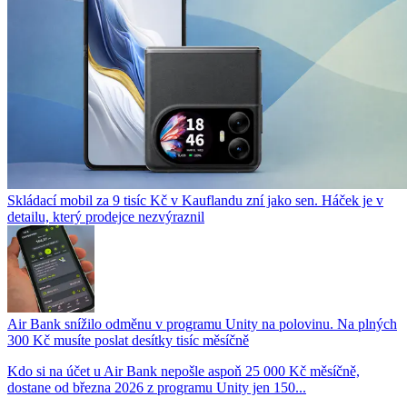
Skládací mobil za 9 tisíc Kč v Kauflandu zní jako sen. Háček je v
detailu, který prodejce nezvýraznil
Air Bank snížilo odměnu v programu Unity na polovinu. Na plných
300 Kč musíte poslat desítky tisíc měsíčně
Kdo si na účet u Air Bank nepošle aspoň 25 000 Kč měsíčně,
dostane od března 2026 z programu Unity jen 150...