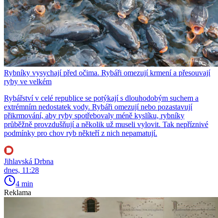
Rybníky vysychají před očima. Rybáři omezují krmení a přesouvají
ryby ve velkém
Rybářství v celé republice se potýkají s dlouhodobým suchem a
extrémním nedostatek vody. Rybáři omezují nebo pozastavují
přikrmování, aby ryby spotřebovaly méně kyslíku, rybníky
průběžně provzdušňují a několik už museli vylovit. Tak nepříznivé
podmínky pro chov ryb někteří z nich nepamatují.
Jihlavská Drbna
dnes, 11:28
4 min
Reklama