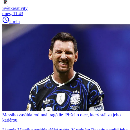
Světkreativity
dnes, 11:43
2 min
Messiho zasáhla rodinná tragédie. Přišel o otce, který stál za jeho
kariérou
Lionela Messiho zasáhla těžká ztráta. V rodném Rosariu zemřel jeho