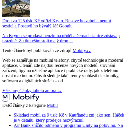
Dron za 125 tisíc Kč odřízl Krym, Rusové ho zaboha neumí
sestřelit. Postavil ho bývalý šéf Googlu
Na Krymu se prodává benzín na příděl a čerpací stanice zůstávají
prázdné. Za tím vším stojí malý dron,...
Tento článek byl publikován ze zdrojů
Mobify.cz
Web se zaměřuje na mobilní telefony, chytré technologie a moderní
aplikace. Čtenáři zde najdou recenze nových modelů, srovnání
zařízení, tipy na užitečné aplikace i praktické rady, jak z telefonu
dostat maximum. Obsah sleduje také trendy v oblasti elektroniky,
softwaru a digitálních služeb – od...
Všechny články tohoto autora →
Další články z kategorie
Mobil
Skládací mobil za 9 tisíc Kč v Kauflandu zní jako sen. Háček
je v detailu, který prodejce nezvýraznil
Air Bank snížilo odměnu v programu Unity na polovinu. Na