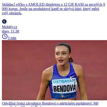
Skládací véčko s AMOLED displejem a 12 GB RAM za necelých 9
000 korun. Jenže na produktové kartě se skrývá údaj, který mění
celý obrázek.
Mobify.cz
dnes, 11:38
3 min
Odvážná česká závodnice Bendová o atletickém puritánství: Mé