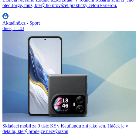
otec Jorge, muž, který ho provázel prakticky celou kariérou.
Aktuálně.cz - Sport
dnes, 11:43
Skládací mobil za 9 tisíc Kč v Kauflandu zní jako sen. Háček je v
detailu, který prodejce nezvýraznil