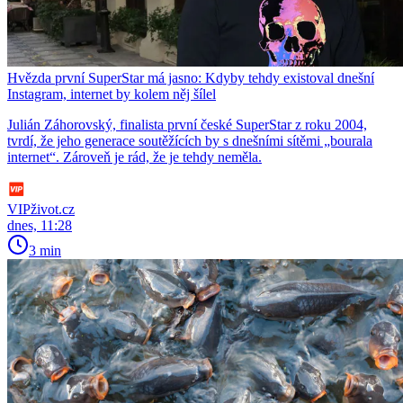
Hvězda první SuperStar má jasno: Kdyby tehdy existoval dnešní
Instagram, internet by kolem něj šílel
Julián Záhorovský, finalista první české SuperStar z roku 2004,
tvrdí, že jeho generace soutěžících by s dnešními sítěmi „bourala
internet“. Zároveň je rád, že je tehdy neměla.
VIPživot.cz
dnes, 11:28
3 min