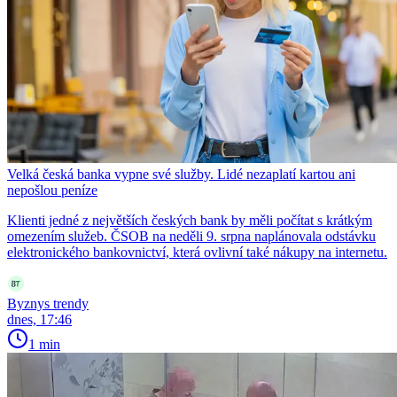
Velká česká banka vypne své služby. Lidé nezaplatí kartou ani
nepošlou peníze
Klienti jedné z největších českých bank by měli počítat s krátkým
omezením služeb. ČSOB na neděli 9. srpna naplánovala odstávku
elektronického bankovnictví, která ovlivní také nákupy na internetu.
Byznys trendy
dnes, 17:46
1 min