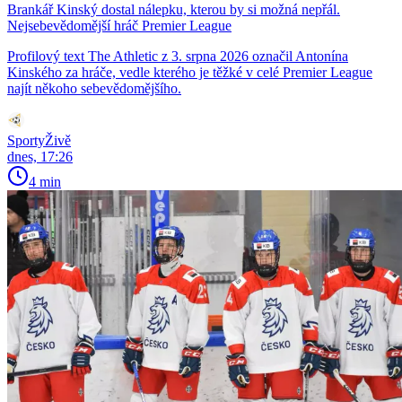
Brankář Kinský dostal nálepku, kterou by si možná nepřál.
Nejsebevědomější hráč Premier League
Profilový text The Athletic z 3. srpna 2026 označil Antonína
Kinského za hráče, vedle kterého je těžké v celé Premier League
najít někoho sebevědomějšího.
SportyŽivě
dnes, 17:26
4 min