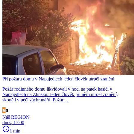
Při požáru domu v Napajedlech jeden člověk utrpěl zranění
Požár rodinného domu likvidovali v noci na pátek hasiči v
Napajedlech na Zlínsku. Jeden člověk při něm utrpěl zranění,
skončil v péči záchranářů. Požár…
Náš REGION
dnes, 17:00
1 min