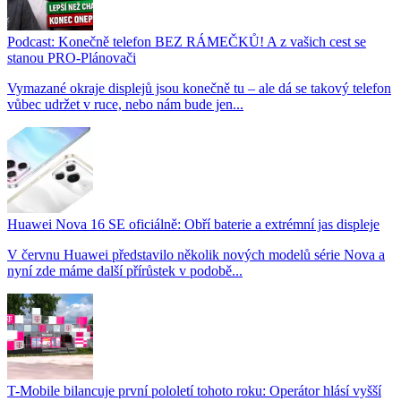
Podcast: Konečně telefon BEZ RÁMEČKŮ! A z vašich cest se
stanou PRO-Plánovači
Vymazané okraje displejů jsou konečně tu – ale dá se takový telefon
vůbec udržet v ruce, nebo nám bude jen...
Huawei Nova 16 SE oficiálně: Obří baterie a extrémní jas displeje
V červnu Huawei představilo několik nových modelů série Nova a
nyní zde máme další přírůstek v podobě...
T-Mobile bilancuje první pololetí tohoto roku: Operátor hlásí vyšší