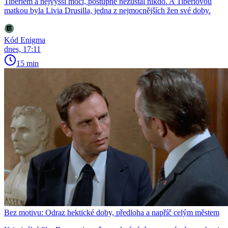
Tiberiem a nejvyšší mocí, postupně nezůstal nikdo. A Tiberiovou
matkou byla Livia Drusilla, jedna z nejmocnějších žen své doby.
Kód Enigma
dnes, 17:11
15 min
Bez motivu: Odraz hektické doby, předloha a napříč celým městem