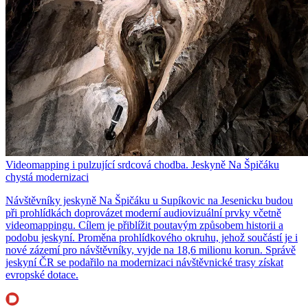
Videomapping i pulzující srdcová chodba. Jeskyně Na Špičáku
chystá modernizaci
Návštěvníky jeskyně Na Špičáku u Supíkovic na Jesenicku budou
při prohlídkách doprovázet moderní audiovizuální prvky včetně
videomappingu. Cílem je přiblížit poutavým způsobem historii a
podobu jeskyní. Proměna prohlídkového okruhu, jehož součástí je i
nové zázemí pro návštěvníky, vyjde na 18,6 milionu korun. Správě
jeskyní ČR se podařilo na modernizaci návštěvnické trasy získat
evropské dotace.