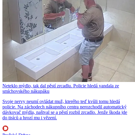
Neteklo mýdlo, tak dal pěstí zrcadlu. Policie hledá vandala ze
smíchovského nákupáku
Svoje nervy neumí ovládat muž, kterého teď kvůli tomu hledá
policie. Na záchodech nákupního centra nerozchodil automatický
dávkovač mýdla, naštval se a pěstí rozbil zrcadlo. Jenže škoda jde
do tisíců a hrozí mu i vězení.