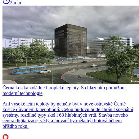
2 min
Černá kostka zvládne i tropické teploty. S chlazením pomůžou
moderní technologie
Ani vysoké letní teploty by neměly být v nové ostravské Černé
kostce důvodem k nepohodlí. Celou budovu bude chránit speciální
systémy, rozdílné typy skel i 68 hlubinných vrtů. Stavba nového
centra digitalizace, vědy a inovací by měla být hotová během
příštího roku.