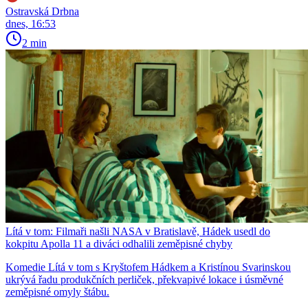
Ostravská Drbna
dnes, 16:53
2 min
Lítá v tom: Filmaři našli NASA v Bratislavě, Hádek usedl do
kokpitu Apolla 11 a diváci odhalili zeměpisné chyby
Komedie Lítá v tom s Kryštofem Hádkem a Kristínou Svarinskou
ukrývá řadu produkčních perliček, překvapivé lokace i úsměvné
zeměpisné omyly štábu.