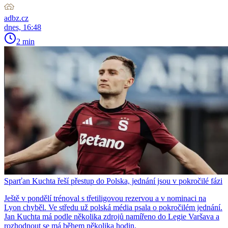
adbz.cz
dnes, 16:48
2 min
Sparťan Kuchta řeší přestup do Polska, jednání jsou v pokročilé fázi
Ještě v pondělí trénoval s třetiligovou rezervou a v nominaci na
Lyon chyběl. Ve středu už polská média psala o pokročilém jednání.
Jan Kuchta má podle několika zdrojů namířeno do Legie Varšava a
rozhodnout se má během několika hodin.