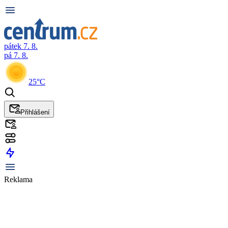
pátek 7. 8.
pá 7. 8.
25°C
Přihlášení
Reklama