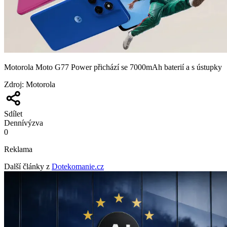
Motorola Moto G77 Power přichází se 7000mAh baterií a s ústupky
Zdroj
:
Motorola
Sdílet
Denní
výzva
0
Reklama
Další články z
Dotekomanie.cz