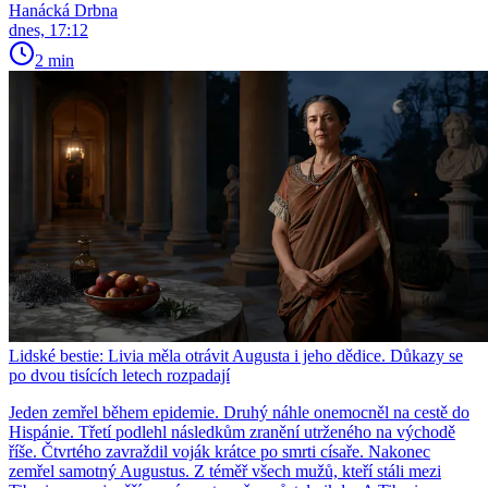
Hanácká Drbna
dnes, 17:12
2 min
Lidské bestie: Livia měla otrávit Augusta i jeho dědice. Důkazy se
po dvou tisících letech rozpadají
Jeden zemřel během epidemie. Druhý náhle onemocněl na cestě do
Hispánie. Třetí podlehl následkům zranění utrženého na východě
říše. Čtvrtého zavraždil voják krátce po smrti císaře. Nakonec
zemřel samotný Augustus. Z téměř všech mužů, kteří stáli mezi