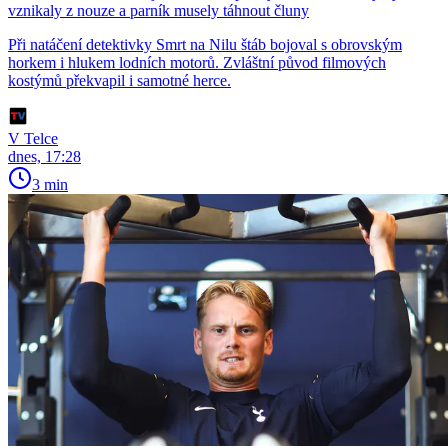
vznikaly z nouze a parník musely táhnout čluny
Při natáčení detektivky Smrt na Nilu štáb bojoval s obrovským
horkem i hlukem lodních motorů. Zvláštní původ filmových
kostýmů překvapil i samotné herce.
V Telce
dnes, 17:28
3 min