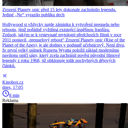
Zrození Planety opic před 15 lety dokonale zachránilo legendu.
Jediné „Ne“ vyrazilo publiku dech
Hollywood si vždycky najde záminku k vytvoření prequelu nebo
rebootu, jímž pořádně vyždímá existující úspěšnou franšízu.
Způsob, jakým se k vrstevnaté mytologii předchozích filmů v roce
2011 postavil „prequelový reboot“ Zrození Planety opic (Rise of the
Planet of the Apes), je ale dodnes v podstatě učebnicový. Není divu,
že první velký snímek Ruperta Wyatta položil základ modernímu
pavilonu opičí ságy, který zcela zachránil pověst původní filmové
legendy z roku 1968, již obklopuje tolik pochybných dějových
článků.
Kinobox.cz
dnes, 17:05
8 min
Reklama