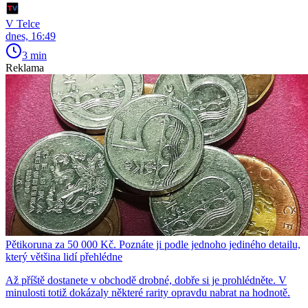
V Telce
dnes, 16:49
3 min
Reklama
Pětikoruna za 50 000 Kč. Poznáte ji podle jednoho jediného detailu,
který většina lidí přehlédne
Až příště dostanete v obchodě drobné, dobře si je prohlédněte. V
minulosti totiž dokázaly některé rarity opravdu nabrat na hodnotě.