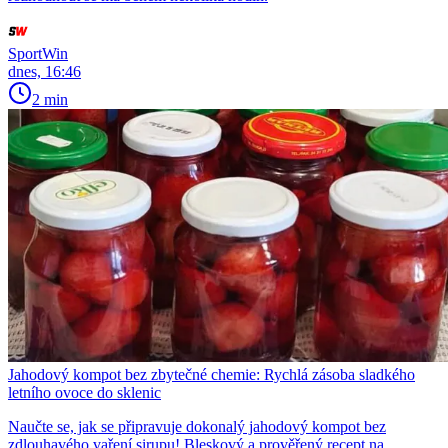
SportWin
dnes, 16:46
2 min
Jahodový kompot bez zbytečné chemie: Rychlá zásoba sladkého
letního ovoce do sklenic
Naučte se, jak se připravuje dokonalý jahodový kompot bez
zdlouhavého vaření sirupu! Bleskový a prověřený recept na