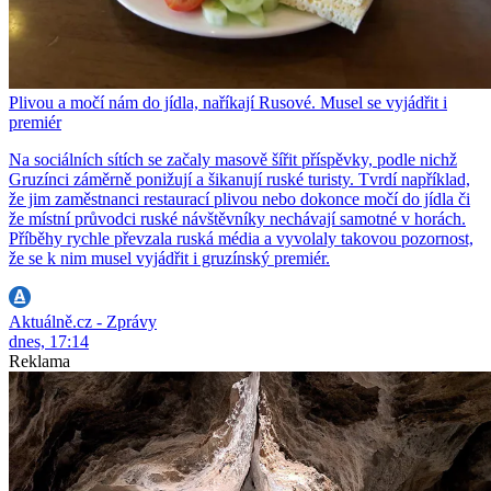
Plivou a močí nám do jídla, naříkají Rusové. Musel se vyjádřit i
premiér
Na sociálních sítích se začaly masově šířit příspěvky, podle nichž
Gruzínci záměrně ponižují a šikanují ruské turisty. Tvrdí například,
že jim zaměstnanci restaurací plivou nebo dokonce močí do jídla či
že místní průvodci ruské návštěvníky nechávají samotné v horách.
Příběhy rychle převzala ruská média a vyvolaly takovou pozornost,
že se k nim musel vyjádřit i gruzínský premiér.
Aktuálně.cz - Zprávy
dnes, 17:14
Reklama