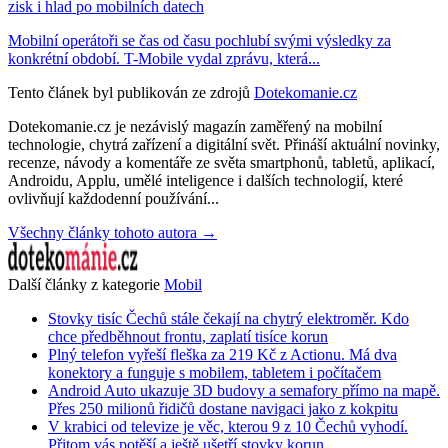
zisk i hlad po mobilních datech
Mobilní operátoři se čas od času pochlubí svými výsledky za
konkrétní období. T-Mobile vydal zprávu, která...
Tento článek byl publikován ze zdrojů
Dotekomanie.cz
Dotekomanie.cz je nezávislý magazín zaměřený na mobilní
technologie, chytrá zařízení a digitální svět. Přináší aktuální novinky,
recenze, návody a komentáře ze světa smartphonů, tabletů, aplikací,
Androidu, Applu, umělé inteligence i dalších technologií, které
ovlivňují každodenní používání...
Všechny články tohoto autora →
Další články z kategorie
Mobil
Stovky tisíc Čechů stále čekají na chytrý elektroměr. Kdo
chce předběhnout frontu, zaplatí tisíce korun
Plný telefon vyřeší fleška za 219 Kč z Actionu. Má dva
konektory a funguje s mobilem, tabletem i počítačem
Android Auto ukazuje 3D budovy a semafory přímo na mapě.
Přes 250 milionů řidičů dostane navigaci jako z kokpitu
V krabici od televize je věc, kterou 9 z 10 Čechů vyhodí.
Přitom vás potěší a ještě ušetří stovky korun