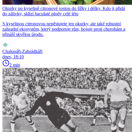
Okurky po kyselině citronové rostou do šířky i délky. Kdo ji přidá
do zálivky, sklízí baculaté plody celé léto
S kyselinou citronovou nepěstujete jen okurky, ale také robustní
zahradní ekosystém, který podporuje růst, bojuje proti chorobám a
přináší skvělou úrodu.
Chalupáři-Zahrádkáři
dnes, 18:10
2 min