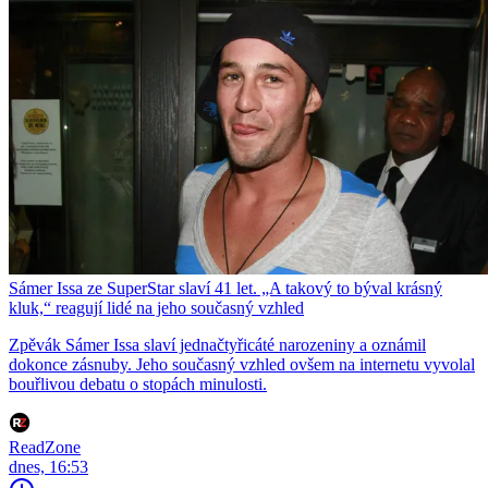
Sámer Issa ze SuperStar slaví 41 let. „A takový to býval krásný
kluk,“ reagují lidé na jeho současný vzhled
Zpěvák Sámer Issa slaví jednačtyřicáté narozeniny a oznámil
dokonce zásnuby. Jeho současný vzhled ovšem na internetu vyvolal
bouřlivou debatu o stopách minulosti.
ReadZone
dnes, 16:53