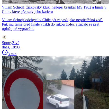
Viliam Schrojf: žižkovský kluk, nejlepší brankář MS 1962 a finále v
Chile, které přepsaly jeho kariéru
Viliam Schrojf odchytal v Chile pět zápasů jako neprůstřelná zeď.
Pak mu těsně před finále vtiskli do rukou trofej, a začalo se psát
úplně jiné vyprávění.
SportyŽivě
dnes, 18:03
3 min