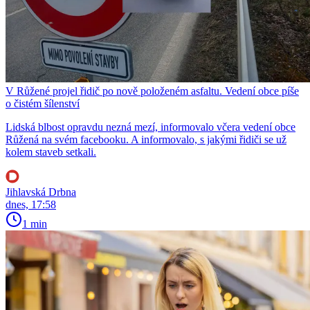
V Růžené projel řidič po nově položeném asfaltu. Vedení obce píše
o čistém šílenství
Lidská blbost opravdu nezná mezí, informovalo včera vedení obce
Růžená na svém facebooku. A informovalo, s jakými řidiči se už
kolem staveb setkali.
Jihlavská Drbna
dnes, 17:58
1 min