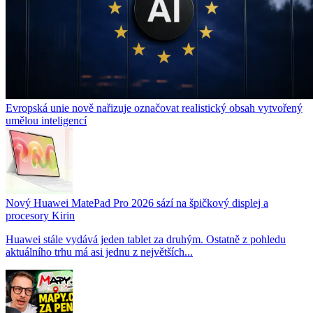
Evropská unie nově nařizuje označovat realistický obsah vytvořený
umělou inteligencí
Nový Huawei MatePad Pro 2026 sází na špičkový displej a
procesory Kirin
Huawei stále vydává jeden tablet za druhým. Ostatně z pohledu
aktuálního trhu má asi jednu z největších...