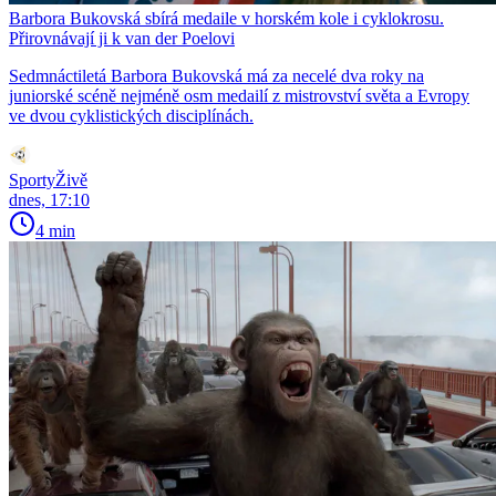
Barbora Bukovská sbírá medaile v horském kole i cyklokrosu.
Přirovnávají ji k van der Poelovi
Sedmnáctiletá Barbora Bukovská má za necelé dva roky na
juniorské scéně nejméně osm medailí z mistrovství světa a Evropy
ve dvou cyklistických disciplínách.
SportyŽivě
dnes, 17:10
4 min