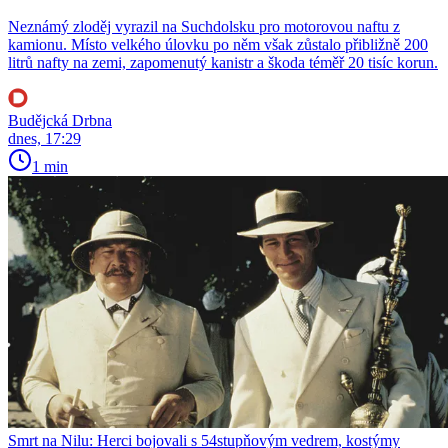
Neznámý zloděj vyrazil na Suchdolsku pro motorovou naftu z
kamionu. Místo velkého úlovku po něm však zůstalo přibližně 200
litrů nafty na zemi, zapomenutý kanistr a škoda téměř 20 tisíc korun.
Budějcká Drbna
dnes, 17:29
1 min
Smrt na Nilu: Herci bojovali s 54stupňovým vedrem, kostýmy