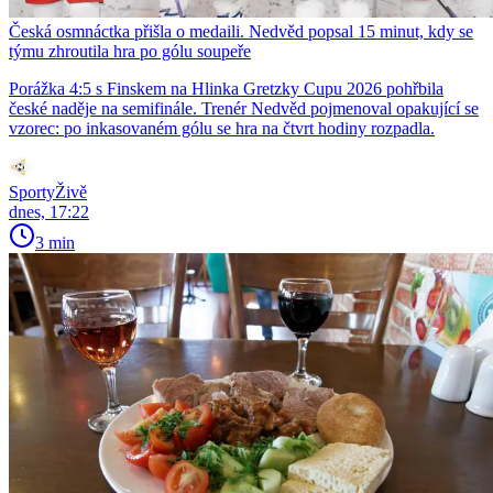
Česká osmnáctka přišla o medaili. Nedvěd popsal 15 minut, kdy se
týmu zhroutila hra po gólu soupeře
Porážka 4:5 s Finskem na Hlinka Gretzky Cupu 2026 pohřbila
české naděje na semifinále. Trenér Nedvěd pojmenoval opakující se
vzorec: po inkasovaném gólu se hra na čtvrt hodiny rozpadla.
SportyŽivě
dnes, 17:22
3 min