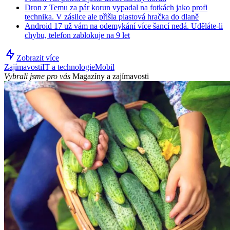
Dron z Temu za pár korun vypadal na fotkách jako profi
technika. V zásilce ale přišla plastová hračka do dlaně
Android 17 už vám na odemykání více šancí nedá. Uděláte-li
chybu, telefon zablokuje na 9 let
Zobrazit více
Zajímavosti
IT a technologie
Mobil
Vybrali jsme pro vás
Magazíny a zajímavosti