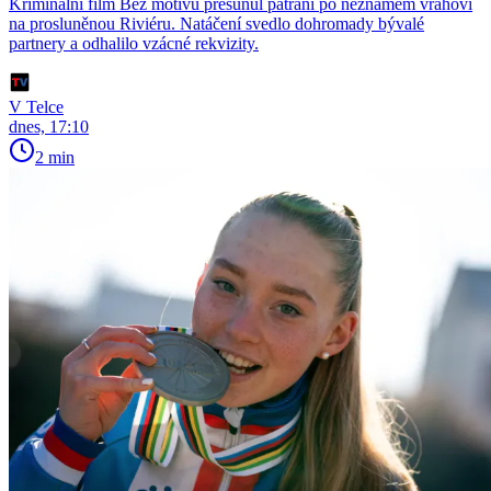
Kriminální film Bez motivu přesunul pátrání po neznámém vrahovi
na prosluněnou Riviéru. Natáčení svedlo dohromady bývalé
partnery a odhalilo vzácné rekvizity.
V Telce
dnes, 17:10
2 min