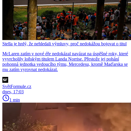
Stella je hrdý, že nehledali výmluvy, proč nedokážou bojovat o titul
McLaren zatím v nové éře nedokázal navázat na úspěšné roky, které
vyvrcholily loňským titulem Landa Norrise. Přestože jej pohání
pohonná jednotka vedoucího týmu, Mercedesu, kromě Maďarska se
mu zatím vyrovnat nedokázal.
SvětFormule.cz
dnes, 17:03
1 min