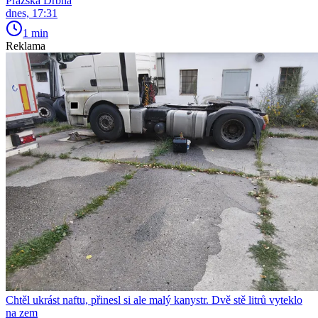
Pražská Drbna
dnes, 17:31
1 min
Reklama
Chtěl ukrást naftu, přinesl si ale malý kanystr. Dvě stě litrů vyteklo
na zem