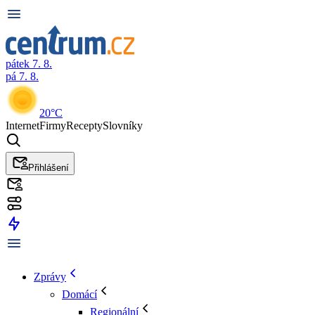
pátek 7. 8.
pá 7. 8.
20°C
Internet
Firmy
Recepty
Slovníky
Přihlášení
Zprávy
Domácí
Regionální