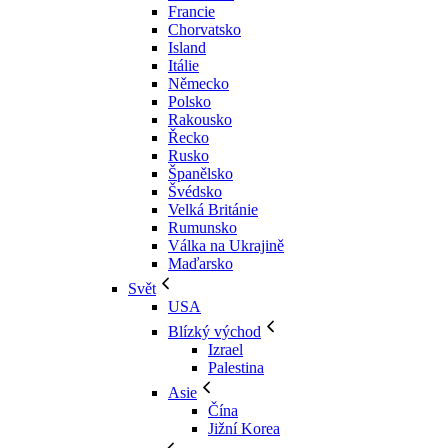
Francie
Chorvatsko
Island
Itálie
Německo
Polsko
Rakousko
Řecko
Rusko
Španělsko
Švédsko
Velká Británie
Rumunsko
Válka na Ukrajině
Maďarsko
Svět
USA
Blízký východ
Izrael
Palestina
Asie
Čína
Jižní Korea