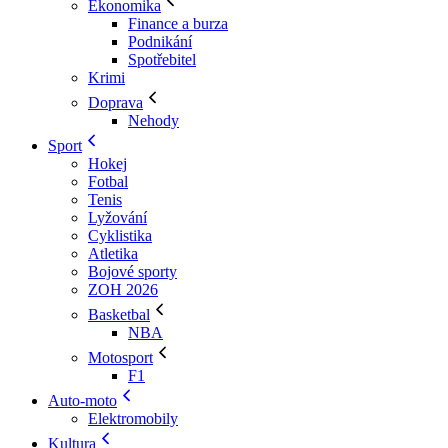
Ekonomika
Finance a burza
Podnikání
Spotřebitel
Krimi
Doprava
Nehody
Sport
Hokej
Fotbal
Tenis
Lyžování
Cyklistika
Atletika
Bojové sporty
ZOH 2026
Basketbal
NBA
Motosport
F1
Auto-moto
Elektromobily
Kultura