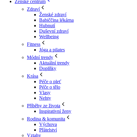
Ženské centrum
Zdraví
Ženské zdraví
Babiččina lékárna
Hubnutí
Duševní zdraví
Wellbeing
Fitness
Jóga a pilates
Módní trendy
Aktuální trendy
Doplňky
Krása
Péče o pleť
Péče o tělo
Vlasy
Nehty
Příběhy ze života
Inspirativní ženy
Rodina & komunita
Výchova
Přátelství
Vztahy