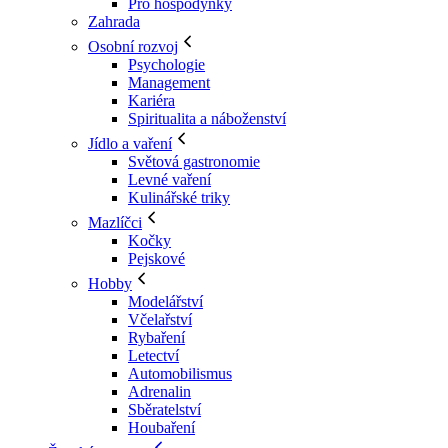
Pro hospodyňky
Zahrada
Osobní rozvoj
Psychologie
Management
Kariéra
Spiritualita a náboženství
Jídlo a vaření
Světová gastronomie
Levné vaření
Kulinářské triky
Mazlíčci
Kočky
Pejskové
Hobby
Modelářství
Včelařství
Rybaření
Letectví
Automobilismus
Adrenalin
Sběratelství
Houbaření