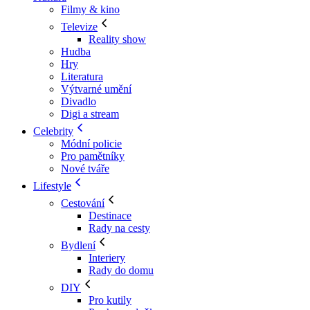
Filmy & kino
Televize
Reality show
Hudba
Hry
Literatura
Výtvarné umění
Divadlo
Digi a stream
Celebrity
Módní policie
Pro pamětníky
Nové tváře
Lifestyle
Cestování
Destinace
Rady na cesty
Bydlení
Interiery
Rady do domu
DIY
Pro kutily