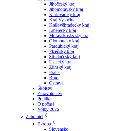
Jihočeský kraj
Jihomoravský kraj
Karlovarský kraj
Kraj Vysočina
Králověhradecký kraj
Liberecký kraj
Moravskoslezský kraj
Olomoucký kraj
Pardubický kraj
Plzeňský kraj
Středočeský kraj
Ústecký kraj
Zlínský kraj
Praha
Brno
Ostrava
Školství
Zdravotnictví
Politika
O počasí
Volby 2026
Zahraničí
Evropa
Slovensko