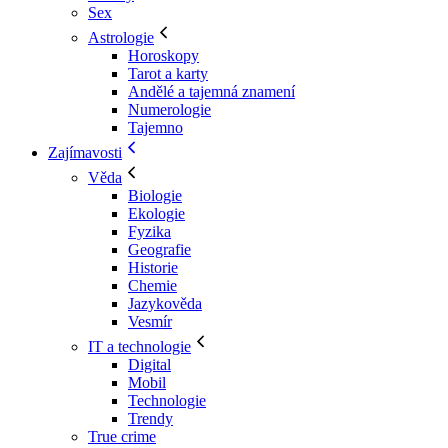
Sex
Astrologie
Horoskopy
Tarot a karty
Andělé a tajemná znamení
Numerologie
Tajemno
Zajímavosti
Věda
Biologie
Ekologie
Fyzika
Geografie
Historie
Chemie
Jazykověda
Vesmír
IT a technologie
Digital
Mobil
Technologie
Trendy
True crime