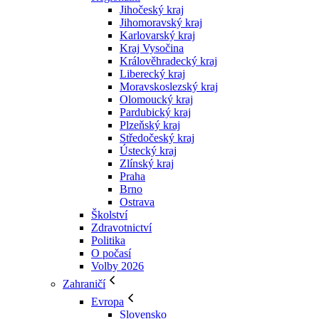
Jihočeský kraj
Jihomoravský kraj
Karlovarský kraj
Kraj Vysočina
Králověhradecký kraj
Liberecký kraj
Moravskoslezský kraj
Olomoucký kraj
Pardubický kraj
Plzeňský kraj
Středočeský kraj
Ústecký kraj
Zlínský kraj
Praha
Brno
Ostrava
Školství
Zdravotnictví
Politika
O počasí
Volby 2026
Zahraničí
Evropa
Slovensko