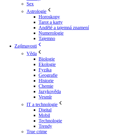
Sex
Astrologie
Horoskopy
Tarot a karty
Andělé a tajemná znamení
Numerologie
Tajemno
Zajímavosti
Věda
Biologie
Ekologie
Fyzika
Geografie
Historie
Chemie
Jazykověda
Vesmír
IT a technologie
Digital
Mobil
Technologie
Trendy
True crime