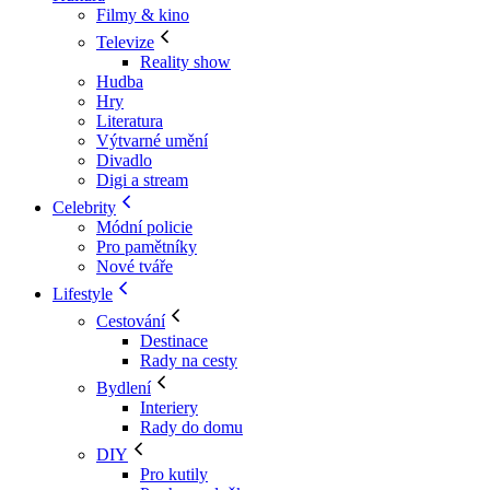
Filmy & kino
Televize
Reality show
Hudba
Hry
Literatura
Výtvarné umění
Divadlo
Digi a stream
Celebrity
Módní policie
Pro pamětníky
Nové tváře
Lifestyle
Cestování
Destinace
Rady na cesty
Bydlení
Interiery
Rady do domu
DIY
Pro kutily