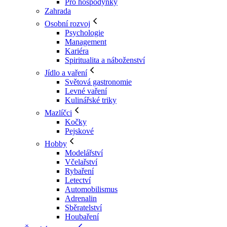
Pro hospodyňky
Zahrada
Osobní rozvoj
Psychologie
Management
Kariéra
Spiritualita a náboženství
Jídlo a vaření
Světová gastronomie
Levné vaření
Kulinářské triky
Mazlíčci
Kočky
Pejskové
Hobby
Modelářství
Včelařství
Rybaření
Letectví
Automobilismus
Adrenalin
Sběratelství
Houbaření