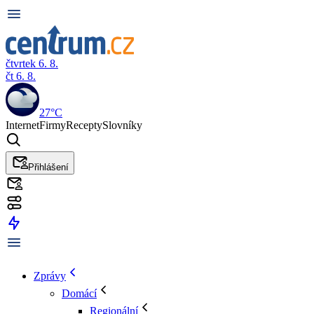
čtvrtek 6. 8.
čt 6. 8.
27°C
Internet
Firmy
Recepty
Slovníky
Přihlášení
Zprávy
Domácí
Regionální