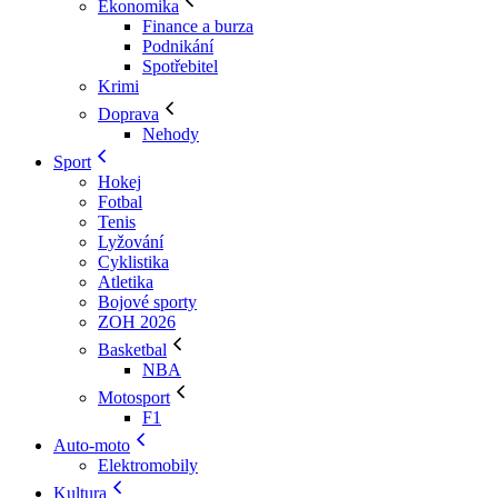
Ekonomika
Finance a burza
Podnikání
Spotřebitel
Krimi
Doprava
Nehody
Sport
Hokej
Fotbal
Tenis
Lyžování
Cyklistika
Atletika
Bojové sporty
ZOH 2026
Basketbal
NBA
Motosport
F1
Auto-moto
Elektromobily
Kultura