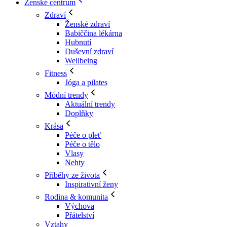
Ženské centrum
Zdraví
Ženské zdraví
Babiččina lékárna
Hubnutí
Duševní zdraví
Wellbeing
Fitness
Jóga a pilates
Módní trendy
Aktuální trendy
Doplňky
Krása
Péče o pleť
Péče o tělo
Vlasy
Nehty
Příběhy ze života
Inspirativní ženy
Rodina & komunita
Výchova
Přátelství
Vztahy