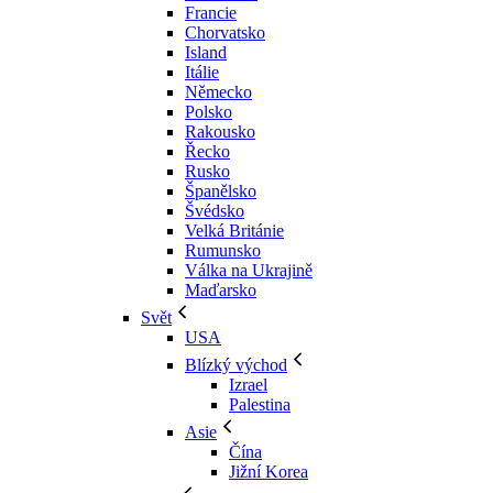
Francie
Chorvatsko
Island
Itálie
Německo
Polsko
Rakousko
Řecko
Rusko
Španělsko
Švédsko
Velká Británie
Rumunsko
Válka na Ukrajině
Maďarsko
Svět
USA
Blízký východ
Izrael
Palestina
Asie
Čína
Jižní Korea