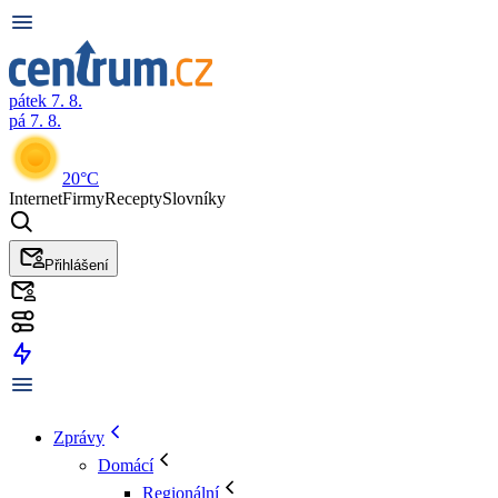
pátek 7. 8.
pá 7. 8.
20°C
Internet
Firmy
Recepty
Slovníky
Přihlášení
Zprávy
Domácí
Regionální