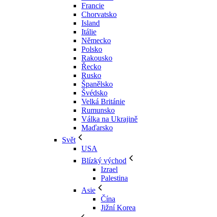
Francie
Chorvatsko
Island
Itálie
Německo
Polsko
Rakousko
Řecko
Rusko
Španělsko
Švédsko
Velká Británie
Rumunsko
Válka na Ukrajině
Maďarsko
Svět
USA
Blízký východ
Izrael
Palestina
Asie
Čína
Jižní Korea