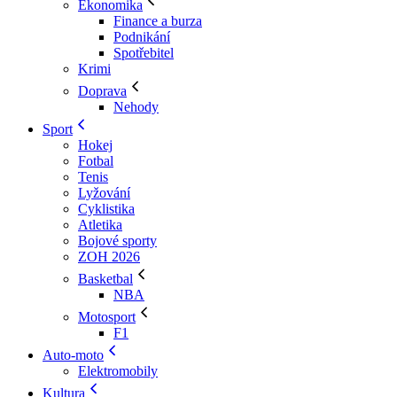
Ekonomika
Finance a burza
Podnikání
Spotřebitel
Krimi
Doprava
Nehody
Sport
Hokej
Fotbal
Tenis
Lyžování
Cyklistika
Atletika
Bojové sporty
ZOH 2026
Basketbal
NBA
Motosport
F1
Auto-moto
Elektromobily
Kultura