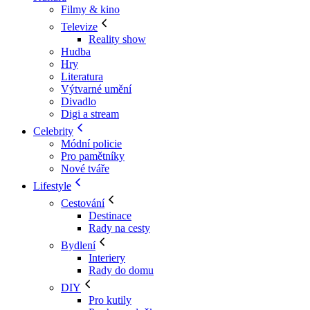
Filmy & kino
Televize
Reality show
Hudba
Hry
Literatura
Výtvarné umění
Divadlo
Digi a stream
Celebrity
Módní policie
Pro pamětníky
Nové tváře
Lifestyle
Cestování
Destinace
Rady na cesty
Bydlení
Interiery
Rady do domu
DIY
Pro kutily