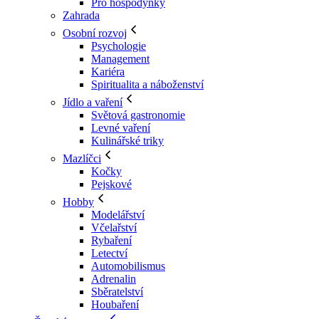
Pro hospodyňky
Zahrada
Osobní rozvoj
Psychologie
Management
Kariéra
Spiritualita a náboženství
Jídlo a vaření
Světová gastronomie
Levné vaření
Kulinářské triky
Mazlíčci
Kočky
Pejskové
Hobby
Modelářství
Včelařství
Rybaření
Letectví
Automobilismus
Adrenalin
Sběratelství
Houbaření