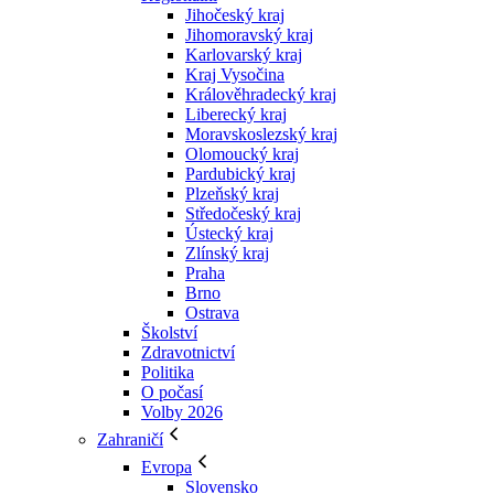
Jihočeský kraj
Jihomoravský kraj
Karlovarský kraj
Kraj Vysočina
Králověhradecký kraj
Liberecký kraj
Moravskoslezský kraj
Olomoucký kraj
Pardubický kraj
Plzeňský kraj
Středočeský kraj
Ústecký kraj
Zlínský kraj
Praha
Brno
Ostrava
Školství
Zdravotnictví
Politika
O počasí
Volby 2026
Zahraničí
Evropa
Slovensko