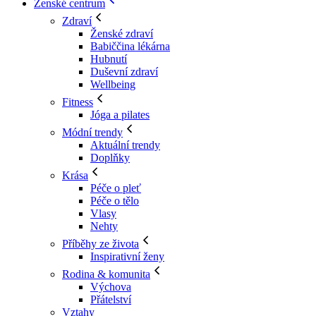
Ženské centrum
Zdraví
Ženské zdraví
Babiččina lékárna
Hubnutí
Duševní zdraví
Wellbeing
Fitness
Jóga a pilates
Módní trendy
Aktuální trendy
Doplňky
Krása
Péče o pleť
Péče o tělo
Vlasy
Nehty
Příběhy ze života
Inspirativní ženy
Rodina & komunita
Výchova
Přátelství
Vztahy