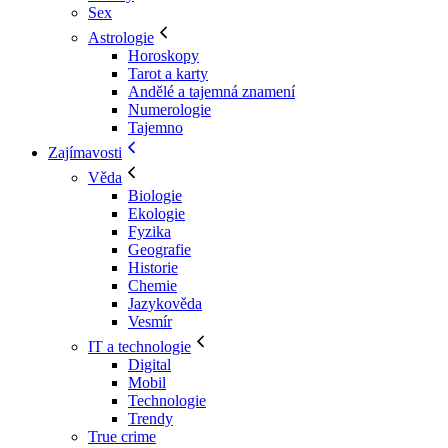
Sex
Astrologie
Horoskopy
Tarot a karty
Andělé a tajemná znamení
Numerologie
Tajemno
Zajímavosti
Věda
Biologie
Ekologie
Fyzika
Geografie
Historie
Chemie
Jazykověda
Vesmír
IT a technologie
Digital
Mobil
Technologie
Trendy
True crime