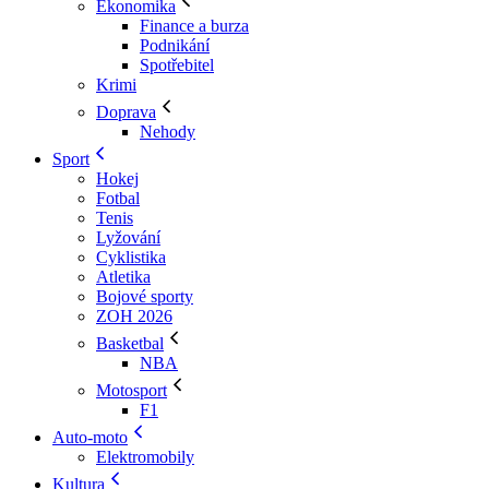
Ekonomika
Finance a burza
Podnikání
Spotřebitel
Krimi
Doprava
Nehody
Sport
Hokej
Fotbal
Tenis
Lyžování
Cyklistika
Atletika
Bojové sporty
ZOH 2026
Basketbal
NBA
Motosport
F1
Auto-moto
Elektromobily
Kultura