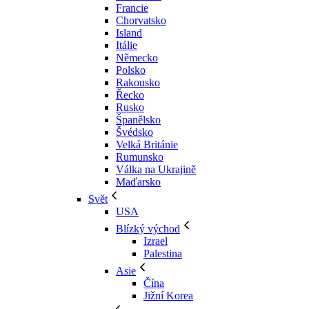
Francie
Chorvatsko
Island
Itálie
Německo
Polsko
Rakousko
Řecko
Rusko
Španělsko
Švédsko
Velká Británie
Rumunsko
Válka na Ukrajině
Maďarsko
Svět
USA
Blízký východ
Izrael
Palestina
Asie
Čína
Jižní Korea