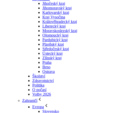
Jihočeský kraj
Jihomoravský kraj
Karlovarský kraj
Kraj Vysočina
Králověhradecký kraj
Liberecký kraj
Moravskoslezský kraj
Olomoucký kraj
Pardubický kraj
Plzeňský kraj
Středočeský kraj
Ústecký kraj
Zlínský kraj
Praha
Brno
Ostrava
Školství
Zdravotnictví
Politika
O počasí
Volby 2026
Zahraničí
Evropa
Slovensko