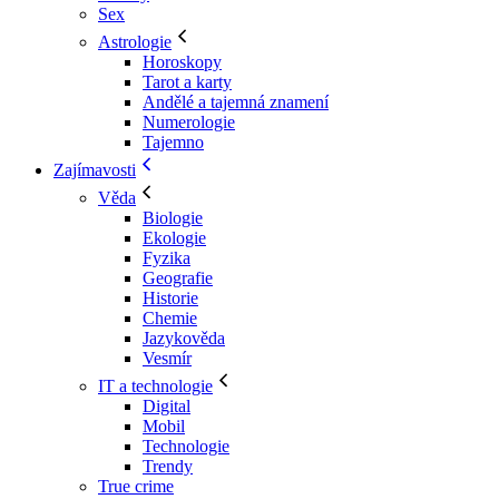
Sex
Astrologie
Horoskopy
Tarot a karty
Andělé a tajemná znamení
Numerologie
Tajemno
Zajímavosti
Věda
Biologie
Ekologie
Fyzika
Geografie
Historie
Chemie
Jazykověda
Vesmír
IT a technologie
Digital
Mobil
Technologie
Trendy
True crime