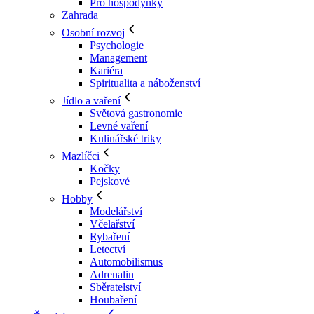
Pro hospodyňky
Zahrada
Osobní rozvoj
Psychologie
Management
Kariéra
Spiritualita a náboženství
Jídlo a vaření
Světová gastronomie
Levné vaření
Kulinářské triky
Mazlíčci
Kočky
Pejskové
Hobby
Modelářství
Včelařství
Rybaření
Letectví
Automobilismus
Adrenalin
Sběratelství
Houbaření