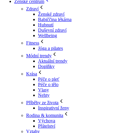
Ženské centrum
Zdraví
Ženské zdraví
Babiččina lékárna
Hubnutí
Duševní zdraví
Wellbeing
Fitness
Jóga a pilates
Módní trendy
Aktuální trendy
Doplňky
Krása
Péče o pleť
Péče o tělo
Vlasy
Nehty
Příběhy ze života
Inspirativní ženy
Rodina & komunita
Výchova
Přátelství
Vztahy