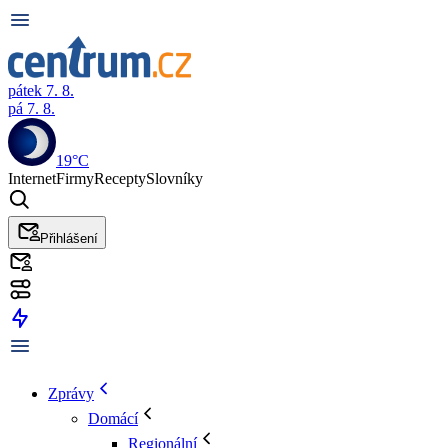
pátek 7. 8.
pá 7. 8.
19°C
Internet
Firmy
Recepty
Slovníky
Přihlášení
Zprávy
Domácí
Regionální