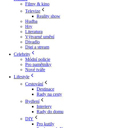
Filmy & kino
Televize
Reality show
Hudba
Hry
Literatura
Výtvarné umění
Divadlo
Digi a stream
Celebrity
Módní policie
Pro pamětníky
Nové tváře
Lifestyle
Cestování
Destinace
Rady na cesty
Bydlení
Interiery
Rady do domu
DIY
Pro kutily