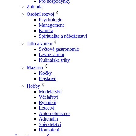
Pro hospodyňky
Zahrada
Osobní rozvoj
Psychologie
Management
Kariéra
Spiritualita a náboženství
Jídlo a vaření
Světová gastronomie
Levné vaření
Kulinářské triky
Mazlíčci
Kočky
Pejskové
Hobby
Modelářství
Včelařství
Rybaření
Letectví
Automobilismus
Adrenalin
Sběratelství
Houbaření