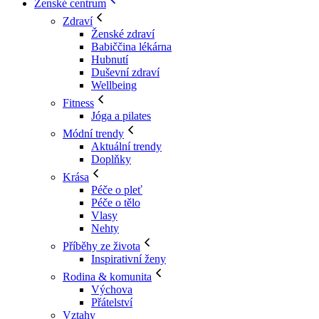
Ženské centrum
Zdraví
Ženské zdraví
Babiččina lékárna
Hubnutí
Duševní zdraví
Wellbeing
Fitness
Jóga a pilates
Módní trendy
Aktuální trendy
Doplňky
Krása
Péče o pleť
Péče o tělo
Vlasy
Nehty
Příběhy ze života
Inspirativní ženy
Rodina & komunita
Výchova
Přátelství
Vztahy