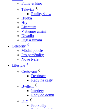
Filmy & kino
Televize
Reality show
Hudba
Hry
Literatura
Výtvarné umění
Divadlo
Digi a stream
Celebrity
Módní policie
Pro pamětníky
Nové tváře
Lifestyle
Cestování
Destinace
Rady na cesty
Bydlení
Interiery
Rady do domu
DIY
Pro kutily