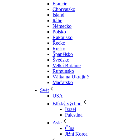
Francie
Chorvatsko
Island
Itálie
Německo
Polsko
Rakousko
Řecko
Rusko
Španělsko
Švédsko
Velká Británie
Rumunsko
Válka na Ukrajině
Maďarsko
Svět
USA
Blízký východ
Izrael
Palestina
Asie
Čína
Jižní Korea