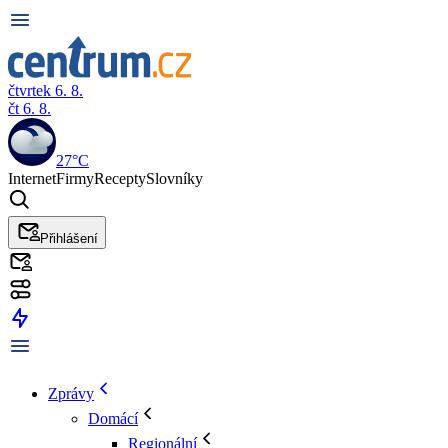
čtvrtek 6. 8.
čt 6. 8.
27°C
Internet
Firmy
Recepty
Slovníky
Přihlášení
Zprávy
Domácí
Regionální