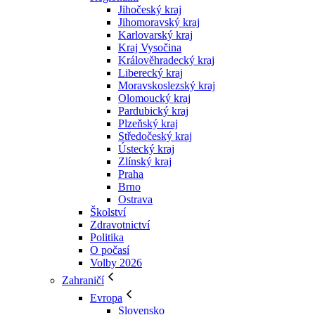
Jihočeský kraj
Jihomoravský kraj
Karlovarský kraj
Kraj Vysočina
Králověhradecký kraj
Liberecký kraj
Moravskoslezský kraj
Olomoucký kraj
Pardubický kraj
Plzeňský kraj
Středočeský kraj
Ústecký kraj
Zlínský kraj
Praha
Brno
Ostrava
Školství
Zdravotnictví
Politika
O počasí
Volby 2026
Zahraničí
Evropa
Slovensko