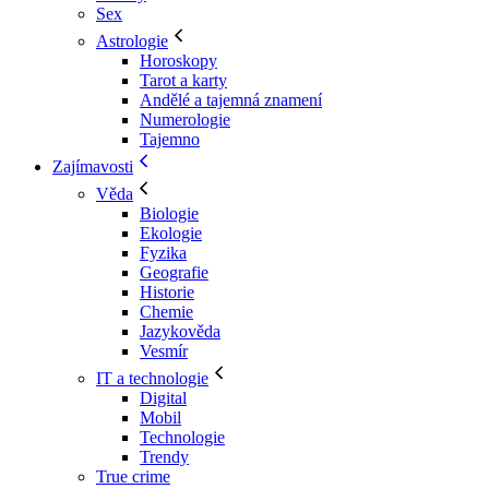
Sex
Astrologie
Horoskopy
Tarot a karty
Andělé a tajemná znamení
Numerologie
Tajemno
Zajímavosti
Věda
Biologie
Ekologie
Fyzika
Geografie
Historie
Chemie
Jazykověda
Vesmír
IT a technologie
Digital
Mobil
Technologie
Trendy
True crime