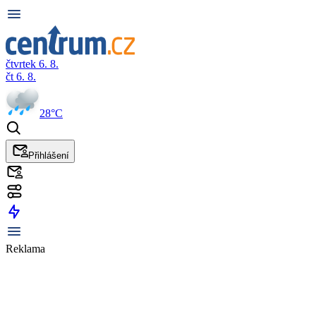
čtvrtek 6. 8.
čt 6. 8.
28°C
Přihlášení
Reklama