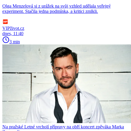
Olga Menzelová si z urážek na svůj vzhled udělala veřejný
experiment. Stačila jedna podmínka, a kritici zmlkli.
VIPživot.cz
dnes, 11:40
3 min
Na pražské Letné vrcholí přípravy na obří koncert zpěváka Marka