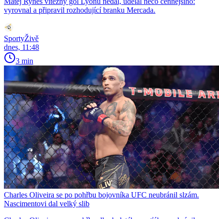
Matěj Ryneš vítězný gól Lyonu nedal, udělal něco cennějšího:
vyrovnal a připravil rozhodující branku Mercada.
SportyŽivě
dnes, 11:48
3 min
Charles Oliveira se po pohřbu bojovníka UFC neubránil slzám.
Nascimentovi dal velký slib