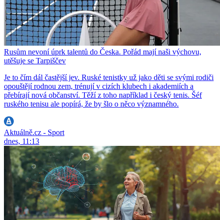
Rusům nevoní úprk talentů do Česka. Pořád mají naši výchovu,
utěšuje se Tarpiščev
Je to čím dál častější jev. Ruské tenistky už jako děti se svými rodiči
opouštějí rodnou zem, trénují v cizích klubech i akademiích a
přebírají nová občanství. Těží z toho například i český tenis. Šéf
ruského tenisu ale popírá, že by šlo o něco významného.
Aktuálně.cz - Sport
dnes, 11:13