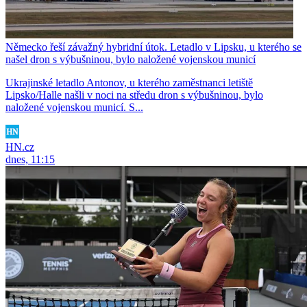
Německo řeší závažný hybridní útok. Letadlo v Lipsku, u kterého se
našel dron s výbušninou, bylo naložené vojenskou municí
Ukrajinské letadlo Antonov, u kterého zaměstnanci letiště
Lipsko/Halle našli v noci na středu dron s výbušninou, bylo
naložené vojenskou municí. S...
HN.cz
dnes, 11:15