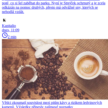
poté, co si šel zaběhat do parku. Nyní je Strejček ochrnutý a je zcela
odkázán na pomoc druhých, přesto má odvážné sny, kterých se
nehodlá vzdát.
Kapitalio
dnes, 11:09
2 min
Vědci zkoumají souvislost mezi pitím kávy a rizikem ledvinových
kamenů. Výsledky přinesly zajímavé poznatky