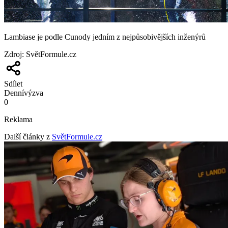
Lambiase je podle Cunody jedním z nejpůsobivějších inženýrů
Zdroj
:
SvětFormule.cz
Sdílet
Denní
výzva
0
Reklama
Další články z
SvětFormule.cz