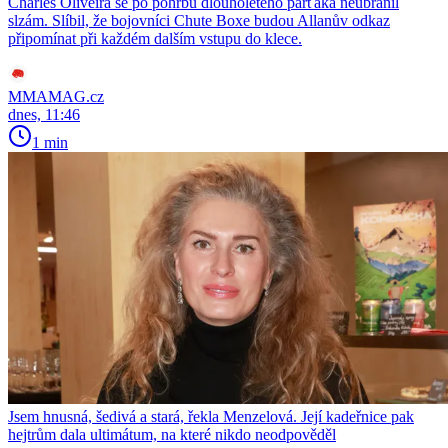
Charles Oliveira se po pohřbu dlouholetého parťáka neubránil
slzám. Slíbil, že bojovníci Chute Boxe budou Allanův odkaz
připomínat při každém dalším vstupu do klece.
MMAMAG.cz
dnes, 11:46
1 min
Jsem hnusná, šedivá a stará, řekla Menzelová. Její kadeřnice pak
hejtrům dala ultimátum, na které nikdo neodpověděl