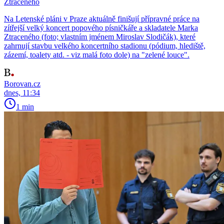
Ztraceného
Na Letenské pláni v Praze aktuálně finišují přípravné práce na
zítřejší velký koncert popového písničkáře a skladatele Marka
Ztraceného (foto; vlastním jménem Miroslav Slodičák), které
zahrnují stavbu velkého koncertního stadionu (pódium, hlediště,
zázemí, toalety atd. - viz malá foto dole) na "zelené louce".
Borovan.cz
dnes, 11:34
1 min