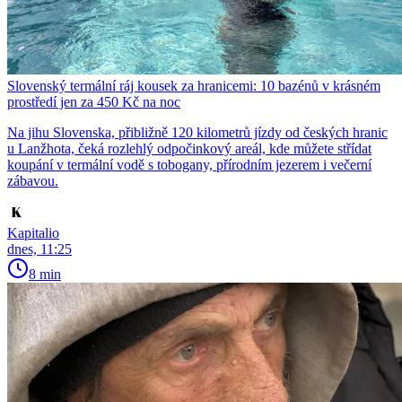
Slovenský termální ráj kousek za hranicemi: 10 bazénů v krásném
prostředí jen za 450 Kč na noc
Na jihu Slovenska, přibližně 120 kilometrů jízdy od českých hranic
u Lanžhota, čeká rozlehlý odpočinkový areál, kde můžete střídat
koupání v termální vodě s tobogany, přírodním jezerem i večerní
zábavou.
Kapitalio
dnes, 11:25
8 min