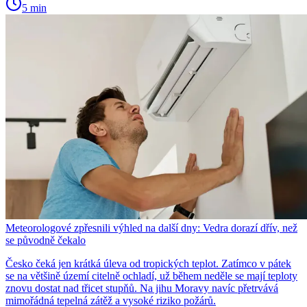
5 min
Meteorologové zpřesnili výhled na další dny: Vedra dorazí dřív, než
se původně čekalo
Česko čeká jen krátká úleva od tropických teplot. Zatímco v pátek
se na většině území citelně ochladí, už během neděle se mají teploty
znovu dostat nad třicet stupňů. Na jihu Moravy navíc přetrvává
mimořádná tepelná zátěž a vysoké riziko požárů.