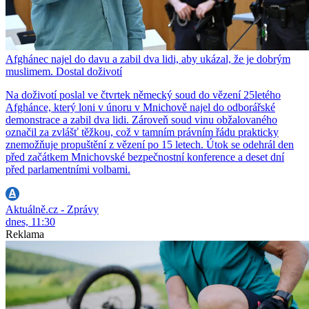
Afghánec najel do davu a zabil dva lidi, aby ukázal, že je dobrým
muslimem. Dostal doživotí
Na doživotí poslal ve čtvrtek německý soud do vězení 25letého
Afghánce, který loni v únoru v Mnichově najel do odborářské
demonstrace a zabil dva lidi. Zároveň soud vinu obžalovaného
označil za zvlášť těžkou, což v tamním právním řádu prakticky
znemožňuje propuštění z vězení po 15 letech. Útok se odehrál den
před začátkem Mnichovské bezpečnostní konference a deset dní
před parlamentními volbami.
Aktuálně.cz - Zprávy
dnes, 11:30
Reklama