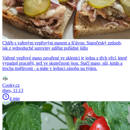
Chléb s vařeným vepřovým masem a šťávou: Staročeský způsob,
jak z jednoduché suroviny udělat pořádné jídlo
Vařené vepřové maso zavařené ve sklenici je jedna z těch věcí, které
vypadají pracněji, než ve skutečnosti jsou. Stačí maso, sůl, kmín a
trocha trpělivosti - a máte v lednici zásobu na týden.
Cooky.cz
dnes, 11:13
4 min