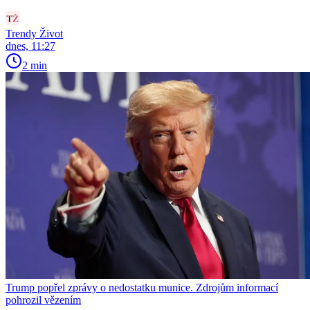
Trendy Život
dnes, 11:27
2 min
Trump popřel zprávy o nedostatku munice. Zdrojům informací
pohrozil vězením