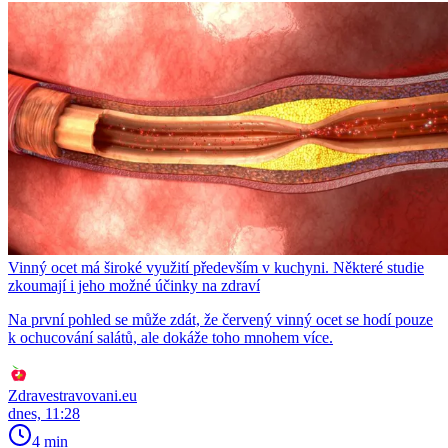
Vinný ocet má široké využití především v kuchyni. Některé studie
zkoumají i jeho možné účinky na zdraví
Na první pohled se může zdát, že červený vinný ocet se hodí pouze
k ochucování salátů, ale dokáže toho mnohem více.
Zdravestravovani.eu
dnes, 11:28
4 min