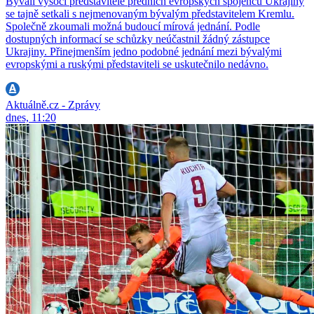
Bývalí vysocí představitelé předních evropských spojenců Ukrajiny
se tajně setkali s nejmenovaným bývalým představitelem Kremlu.
Společně zkoumali možná budoucí mírová jednání. Podle
dostupných informací se schůzky neúčastnil žádný zástupce
Ukrajiny. Přinejmenším jedno podobné jednání mezi bývalými
evropskými a ruskými představiteli se uskutečnilo nedávno.
Aktuálně.cz - Zprávy
dnes, 11:20