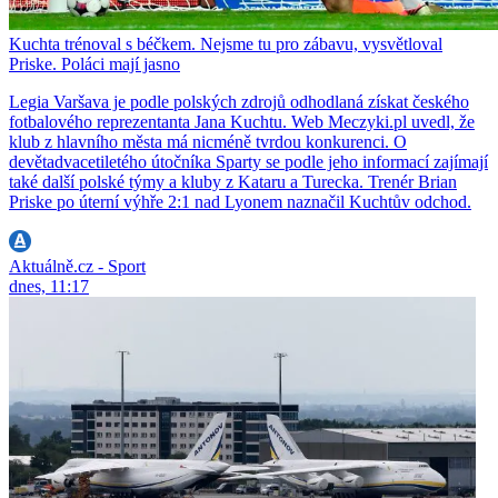
Kuchta trénoval s béčkem. Nejsme tu pro zábavu, vysvětloval
Priske. Poláci mají jasno
Legia Varšava je podle polských zdrojů odhodlaná získat českého
fotbalového reprezentanta Jana Kuchtu. Web Meczyki.pl uvedl, že
klub z hlavního města má nicméně tvrdou konkurenci. O
devětadvacetiletého útočníka Sparty se podle jeho informací zajímají
také další polské týmy a kluby z Kataru a Turecka. Trenér Brian
Priske po úterní výhře 2:1 nad Lyonem naznačil Kuchtův odchod.
Aktuálně.cz - Sport
dnes, 11:17