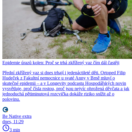
Epidemie úrazů kolen: Proč se trhá zkřížený vaz čím dál častěji
Přední zkřížený vaz si dnes trhají i jedenáctileté děti. Ortoped Filip
Hudeček z Fakultní nemocnice u svaté Anny v Brně mluví o
skutečné epidemii – a v Longevity podcastu Hospodářských novin
vysvětluje, proč čísla rostou, proč jsou nejvíc ohrožená děvčata a jak
jednoduchá pětiminutová rozcvička dokáže riziko snížit až o
polovinu.
Be Native extra
dnes, 11:29
3 min