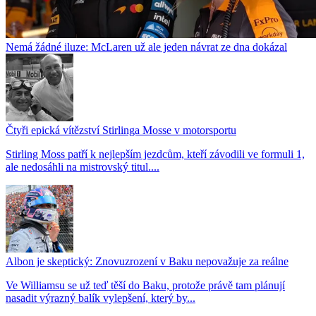
Nemá žádné iluze: McLaren už ale jeden návrat ze dna dokázal
Čtyři epická vítězství Stirlinga Mosse v motorsportu
Stirling Moss patří k nejlepším jezdcům, kteří závodili ve formuli 1,
ale nedosáhli na mistrovský titul....
Albon je skeptický: Znovuzrození v Baku nepovažuje za reálne
Ve Williamsu se už teď těší do Baku, protože právě tam plánují
nasadit výrazný balík vylepšení, který by...