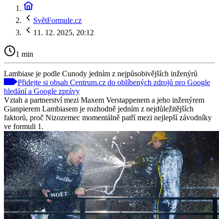
SvětFormule.cz
11. 12. 2025, 20:12
1 min
Lambiase je podle Cunody jedním z nejpůsobivějších inženýrů
Přidejte si obsah Centrum.cz do oblíbených zdrojů pro Google
hledání a Google zprávy
Vztah a partnerství mezi Maxem Verstappenem a jeho inženýrem
Gianpierem Lambiasem je rozhodně jedním z nejdůležitějších
faktorů, proč Nizozemec momentálně patří mezi nejlepší závodníky
ve formuli 1.