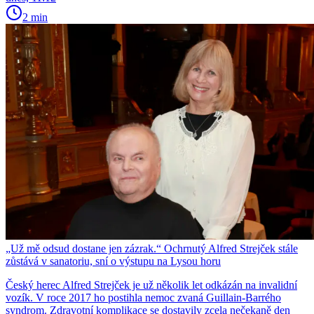
2 min
„Už mě odsud dostane jen zázrak.“ Ochrnutý Alfred Strejček stále
zůstává v sanatoriu, sní o výstupu na Lysou horu
Český herec Alfred Strejček je už několik let odkázán na invalidní
vozík. V roce 2017 ho postihla nemoc zvaná Guillain-Barrého
syndrom. Zdravotní komplikace se dostavily zcela nečekaně den