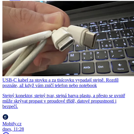
USB-C kabel za stovku a za tisícovku vypadají stejně. Rozdíl
poznáte, až když vám zničí telefon nebo notebook
Stejný konektor, stejný tvar, stejná barva plastu, a přesto se uvnitř
může skrývat propast v proudové třídě, datové propustnosti i
bezpečí.
Mobify.cz
dnes, 11:28