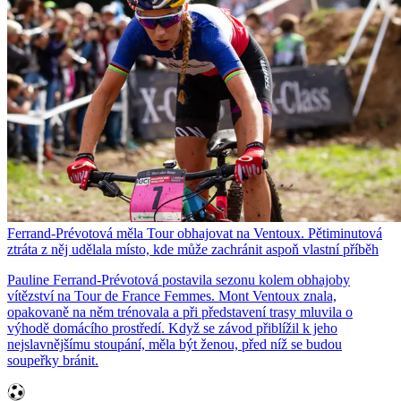
Ferrand-Prévotová měla Tour obhajovat na Ventoux. Pětiminutová
ztráta z něj udělala místo, kde může zachránit aspoň vlastní příběh
Pauline Ferrand-Prévotová postavila sezonu kolem obhajoby
vítězství na Tour de France Femmes. Mont Ventoux znala,
opakovaně na něm trénovala a při představení trasy mluvila o
výhodě domácího prostředí. Když se závod přiblížil k jeho
nejslavnějšímu stoupání, měla být ženou, před níž se budou
soupeřky bránit.