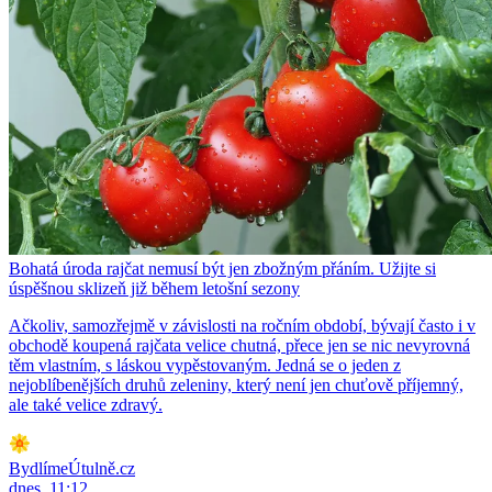
Bohatá úroda rajčat nemusí být jen zbožným přáním. Užijte si
úspěšnou sklizeň již během letošní sezony
Ačkoliv, samozřejmě v závislosti na ročním období, bývají často i v
obchodě koupená rajčata velice chutná, přece jen se nic nevyrovná
těm vlastním, s láskou vypěstovaným. Jedná se o jeden z
nejoblíbenějších druhů zeleniny, který není jen chuťově příjemný,
ale také velice zdravý.
BydlímeÚtulně.cz
dnes, 11:12