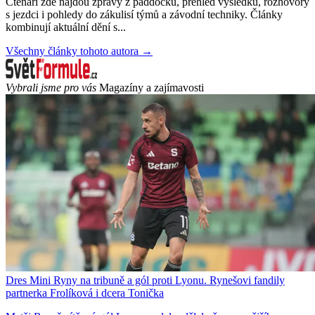
Čtenáři zde najdou zprávy z paddocku, přehled výsledků, rozhovory
s jezdci i pohledy do zákulisí týmů a závodní techniky. Články
kombinují aktuální dění s...
Všechny články tohoto autora →
Vybrali jsme pro vás
Magazíny a zajímavosti
Dres Mini Ryny na tribuně a gól proti Lyonu. Rynešovi fandily
partnerka Frolíková i dcera Tonička