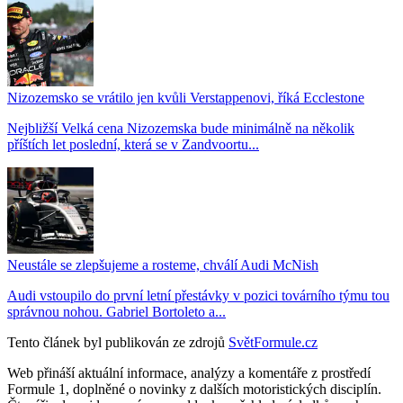
Nizozemsko se vrátilo jen kvůli Verstappenovi, říká Ecclestone
Nejbližší Velká cena Nizozemska bude minimálně na několik
příštích let poslední, která se v Zandvoortu...
Neustále se zlepšujeme a rosteme, chválí Audi McNish
Audi vstoupilo do první letní přestávky v pozici továrního týmu tou
správnou nohou. Gabriel Bortoleto a...
Tento článek byl publikován ze zdrojů
SvětFormule.cz
Web přináší aktuální informace, analýzy a komentáře z prostředí
Formule 1, doplněné o novinky z dalších motoristických disciplín.