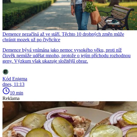
Demence nezačíná až ve stáří. Těchto 10 drobných změn může
chránit mozek už po čtyřicítce
Demence bývá vnímána jako nemoc vysokého věku, proti níž
člověk nemůže udělat mnoho, protože o jejím příchodu rozhodnou
geny. Výzkum však ukazuje složitější obraz.
Kód Enigma
dnes, 11:13
10 min
Reklama