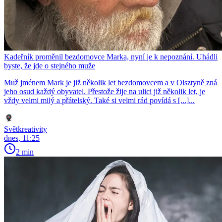
Kadeřník proměnil bezdomovce Marka, nyní je k nepoznání. Uhádli
byste, že jde o stejného muže
Muž jménem Mark je již několik let bezdomovcem a v Olsztyně zná
jeho osud každý obyvatel. Přestože žije na ulici již několik let, je
vždy velmi milý a přátelský. Také si velmi rád povídá s [...]...
Světkreativity
dnes, 11:25
2 min