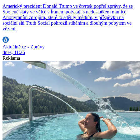
Americký prezident Donald Trump ve čtvrtek popřel zprávy, že se
Spojené státy ve válce s Íránem potýkají s nedostatkem munice.
Anonymním zdrojům, které to sdělily médiím, v příspěvku na
sociální síti Truth Social pohrozil stíháním a dlouhým pobytem ve
vězení.
Aktuálně.cz - Zprávy
dnes, 11:26
Reklama