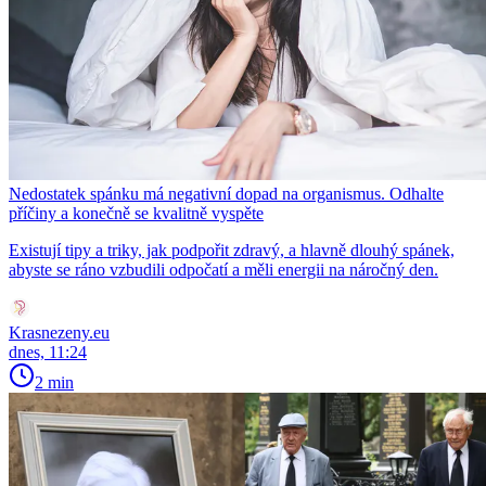
Nedostatek spánku má negativní dopad na organismus. Odhalte
příčiny a konečně se kvalitně vyspěte
Existují tipy a triky, jak podpořit zdravý, a hlavně dlouhý spánek,
abyste se ráno vzbudili odpočatí a měli energii na náročný den.
Krasnezeny.eu
dnes, 11:24
2 min