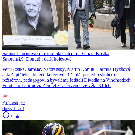
Sabina Laurinová se rozloučila s otcem. Dorazili Kostka,
Satoranský, Donutil i další kolegové
Petr Kostka, Jaroslav Satoranský, Martin Donutil, Jarmila Hybšová
a další přátelé a herečtí kolegové přišli dát poslední sbohem
režisérovi, pedagogovi a bývalému řediteli Divadla na Vinohradech
Františku Laurinovi. Zemřel 31. července ve věku 91 let.
Aplausin.cz
dnes, 11:23
2 min