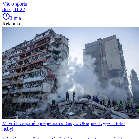
Vše o sportu
dnes, 11:22
3 min
Reklama
Vlivní Evropané tajně jednali s Rusy o Ukrajině. Kyjev u toho
nebyl