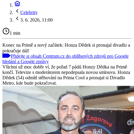
Celebrity
3. 6. 2026, 11:00
1 min
Konec na Primě a nový začátek: Honza Dědek si pronajal divadlo a
pokračuje dál!
Přidejte si obsah Centrum.cz do oblíbených zdrojů pro Google
hledání a Google zprávy
Všichni už moc dobře ví, že pořad 7 pádů Honzy Dědka na Primě
končí. Televize s moderátorem nepodepsala novou smlouvu. Honza
Dědek (54) odmítl stěhování na Prima Cool a pronajal si Divadlo
Metro, kde bude pokračovat.