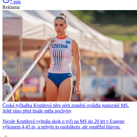
7 min
Reklama
Česká tyčkařka Krutilová přes sérii zranění ovládla juniorské MS.
Ještě ráno před finále měla pochyby
Nicole Krutilová vyhrála skok o tyči na MS do 20 let v Eugene
výkonem 4,45 m, a nebylo to osobákem, ale soutěžní hlavou.