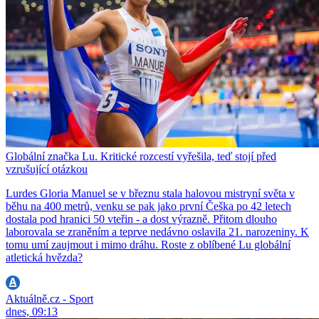
Globální značka Lu. Kritické rozcestí vyřešila, teď stojí před
vzrušující otázkou
Lurdes Gloria Manuel se v březnu stala halovou mistryní světa v
běhu na 400 metrů, venku se pak jako první Češka po 42 letech
dostala pod hranici 50 vteřin - a dost výrazně. Přitom dlouho
laborovala se zraněním a teprve nedávno oslavila 21. narozeniny. K
tomu umí zaujmout i mimo dráhu. Roste z oblíbené Lu globální
atletická hvězda?
Aktuálně.cz - Sport
dnes, 09:13