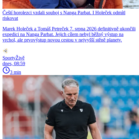
Čeští horolezci vzdali souboj s Nanga Parbat. I Holeček odmítl
riskovat
Marek Holeček a Tomáš Petreček 7. srpna 2026 definitivně ukončili
expedici na Nanga Parbat. Jejich cílem nebyl běžný výstup na
vrchol, ale prvovýstup novou cestou v nejvyšší stěně planety.
SportyŽivě
dnes, 08:59
3 min