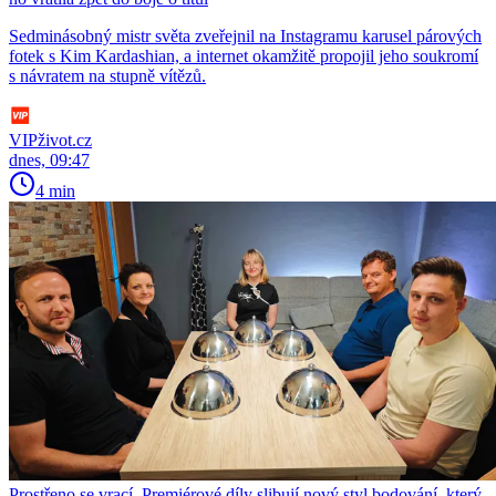
Sedminásobný mistr světa zveřejnil na Instagramu karusel párových
fotek s Kim Kardashian, a internet okamžitě propojil jeho soukromí
s návratem na stupně vítězů.
VIPživot.cz
dnes, 09:47
4 min
Prostřeno se vrací. Premiérové díly slibují nový styl bodování, který