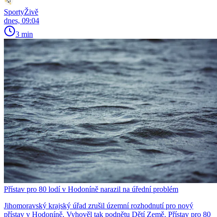
SportyŽivě
dnes, 09:04
3 min
Přístav pro 80 lodí v Hodoníně narazil na úřední problém
Jihomoravský krajský úřad zrušil územní rozhodnutí pro nový
přístav v Hodoníně. Vyhověl tak podnětu Dětí Země. Přístav pro 80