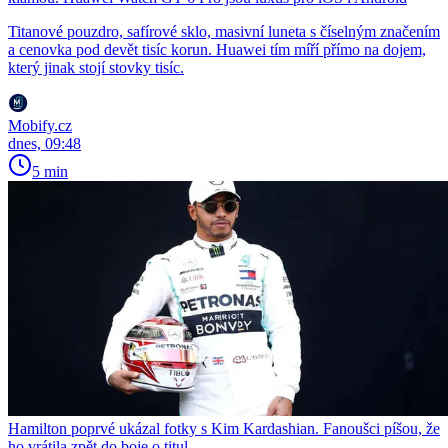
Titanové pouzdro, safírové sklo, masivní luneta s číselným značením
a cenovka pod devět tisíc korun. Huawei tím míří přímo na dojem,
který jinak stojí stovky tisíc.
Mobify.cz
dnes, 09:48
5 min
Hamilton poprvé ukázal fotky s Kim Kardashian. Fanoušci píšou, že
ho vrátila zpět do boje o titul