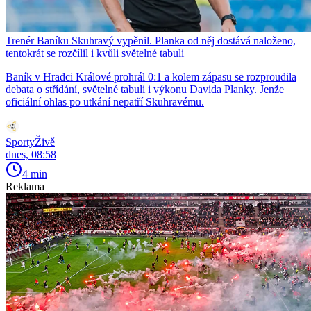
Trenér Baníku Skuhravý vypěnil. Planka od něj dostává naloženo,
tentokrát se rozčílil i kvůli světelné tabuli
Baník v Hradci Králové prohrál 0:1 a kolem zápasu se rozproudila
debata o střídání, světelné tabuli i výkonu Davida Planky. Jenže
oficiální ohlas po utkání nepatří Skuhravému.
SportyŽivě
dnes, 08:58
4 min
Reklama