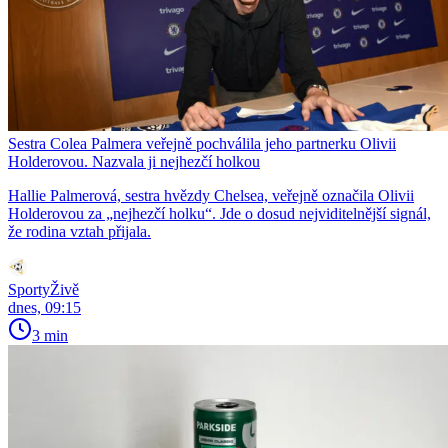
Sestra Colea Palmera veřejně pochválila jeho partnerku Olivii
Holderovou. Nazvala ji nejhezčí holkou
Hallie Palmerová, sestra hvězdy Chelsea, veřejně označila Olivii
Holderovou za „nejhezčí holku“. Jde o dosud nejviditelnější signál,
že rodina vztah přijala.
SportyŽivě
dnes, 09:15
3 min