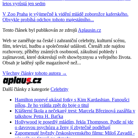
letos vyrůstá jen sedm
V Zoo Praha je výjimečně k vidění mládě zoborožce kaferského.
Obvykle probíhá odchov tohoto majestátního...
Tento článek byl publikován ze zdrojů
Aplausin.cz
Web se zaměřuje na české i zahraniční celebrity, kulturní scénu,
film, televizi, hudbu a společenské události. Čtenáři zde najdou
rozhovory, příběhy známých osobností, zákulisní pohledy i
zajímavosti, které dokreslují svět showbyznysu a veřejného života.
Obsah je laděný spíše magazínově než...
Všechny články tohoto autora →
Další články z kategorie
Celebrity
Hamilton poprvé ukázal fotky s Kim Kardashian. Fanoušci
píšou, že ho vrátila zpět do boje o titul
Klášterní škola a nečekaný trest: Marcela Březinová zazářila v
talkshow Petra H. Baťka
Hollywood je posedlý mládím, řekla Thompson. Podle ní jde
o davovou psychózu a ženy jí zbytečně podléhají
Zapomenuté hvězdy československého filmu: Miloš Zavadil -