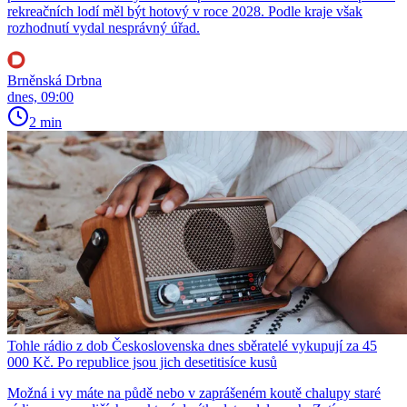
rekreačních lodí měl být hotový v roce 2028. Podle kraje však
rozhodnutí vydal nesprávný úřad.
Brněnská Drbna
dnes, 09:00
2 min
Tohle rádio z dob Československa dnes sběratelé vykupují za 45
000 Kč. Po republice jsou jich desetitisíce kusů
Možná i vy máte na půdě nebo v zaprášeném koutě chalupy staré