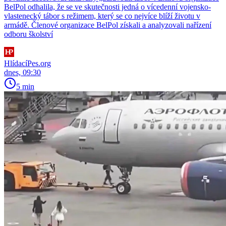
BelPol odhalila, že se ve skutečnosti jedná o vícedenní vojensko-
vlastenecký tábor s režimem, který se co nejvíce blíží životu v
armádě. Členové organizace BelPol získali a analyzovali nařízení
odboru školství
HlídacíPes.org
dnes, 09:30
5 min