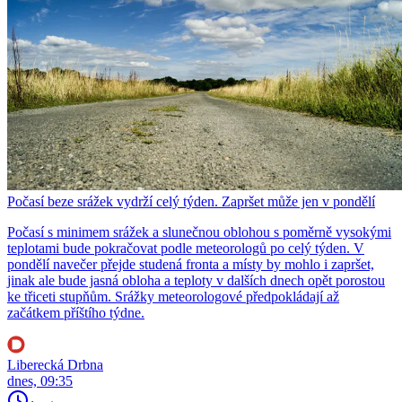
Počasí beze srážek vydrží celý týden. Zapršet může jen v pondělí
Počasí s minimem srážek a slunečnou oblohou s poměrně vysokými
teplotami bude pokračovat podle meteorologů po celý týden. V
pondělí navečer přejde studená fronta a místy by mohlo i zapršet,
jinak ale bude jasná obloha a teploty v dalších dnech opět porostou
ke třiceti stupňům. Srážky meteorologové předpokládají až
začátkem příštího týdne.
Liberecká Drbna
dnes, 09:35