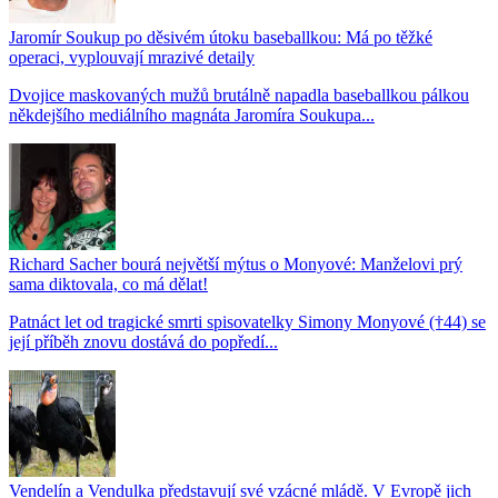
Jaromír Soukup po děsivém útoku baseballkou: Má po těžké
operaci, vyplouvají mrazivé detaily
Dvojice maskovaných mužů brutálně napadla baseballkou pálkou
někdejšího mediálního magnáta Jaromíra Soukupa...
Richard Sacher bourá největší mýtus o Monyové: Manželovi prý
sama diktovala, co má dělat!
Patnáct let od tragické smrti spisovatelky Simony Monyové (†44) se
její příběh znovu dostává do popředí...
Vendelín a Vendulka představují své vzácné mládě. V Evropě jich