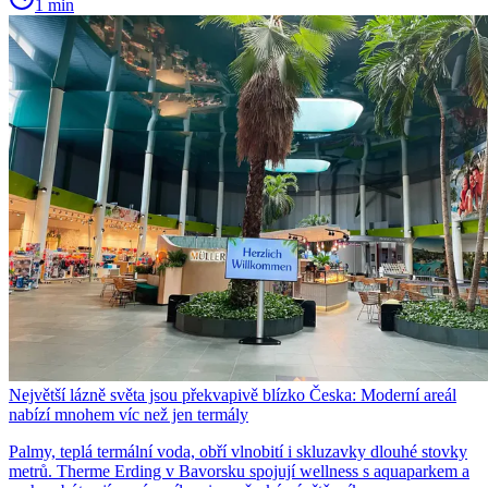
1 min
Největší lázně světa jsou překvapivě blízko Česka: Moderní areál
nabízí mnohem víc než jen termály
Palmy, teplá termální voda, obří vlnobití i skluzavky dlouhé stovky
metrů. Therme Erding v Bavorsku spojují wellness s aquaparkem a