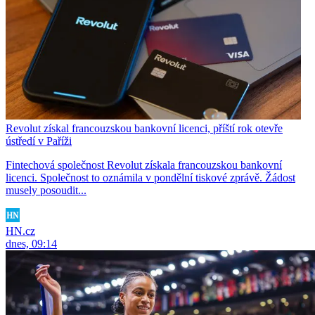
Revolut získal francouzskou bankovní licenci, příští rok otevře
ústředí v Paříži
Fintechová společnost Revolut získala francouzskou bankovní
licenci. Společnost to oznámila v pondělní tiskové zprávě. Žádost
musely posoudit...
HN.cz
dnes, 09:14