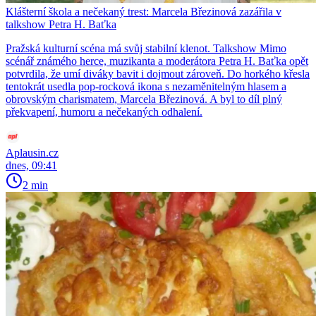
Klášterní škola a nečekaný trest: Marcela Březinová zazářila v
talkshow Petra H. Baťka
Pražská kulturní scéna má svůj stabilní klenot. Talkshow Mimo
scénář známého herce, muzikanta a moderátora Petra H. Baťka opět
potvrdila, že umí diváky bavit i dojmout zároveň. Do horkého křesla
tentokrát usedla pop-rocková ikona s nezaměnitelným hlasem a
obrovským charismatem, Marcela Březinová. A byl to díl plný
překvapení, humoru a nečekaných odhalení.
Aplausin.cz
dnes, 09:41
2 min