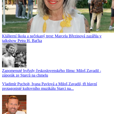
Klášterní škola a nečekaný trest: Marcela Březinová zazářila v
talkshow Petra H. Baťka
Zapomenuté hvězdy československého filmu: Miloš Zavadil -
záporák ze Starců na chmelu
Vladimír Pucholt, Ivana Pavlová a Miloš Zavadil, tři hlavní
protagonisté kultovního muzikálu Starci na...