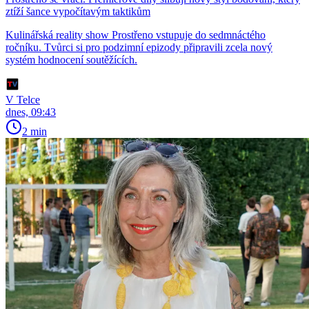
ztíží šance vypočítavým taktikům
Kulinářská reality show Prostřeno vstupuje do sedmnáctého
ročníku. Tvůrci si pro podzimní epizody připravili zcela nový
systém hodnocení soutěžících.
V Telce
dnes, 09:43
2 min