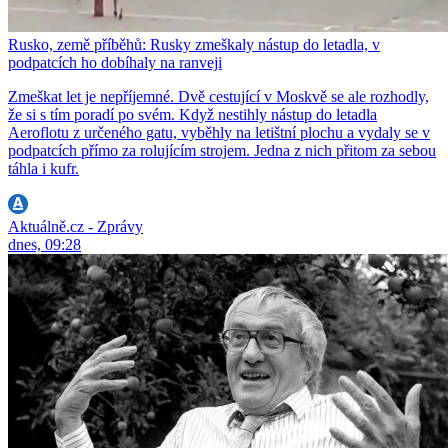
Rusko, země příběhů: Rusky zmeškaly nástup do letadla, v
podpatcích ho dobíhaly na ranveji
Zmeškat let je nepříjemné. Dvě cestující v Moskvě se ale rozhodly,
že si s tím poradí po svém. Když nestihly nástup do letadla
Aeroflotu z určeného gatu, vyběhly na letištní plochu a vydaly se v
podpatcích přímo za rolujícím strojem. Jedna z nich přitom za sebou
táhla i kufr.
Aktuálně.cz - Zprávy
dnes, 09:28