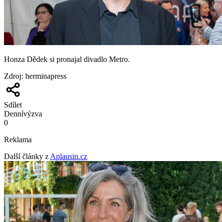
Honza Dědek si pronajal divadlo Metro.
Zdroj
:
herminapress
Sdílet
Denní
výzva
0
Reklama
Další články z
Aplausin.cz