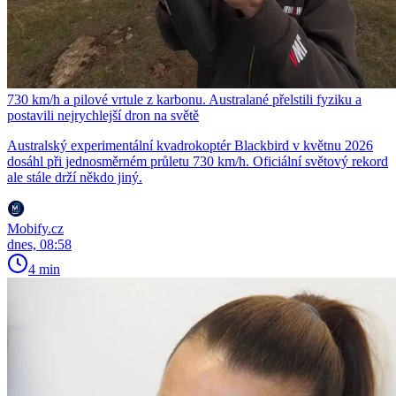
730 km/h a pilové vrtule z karbonu. Australané přelstili fyziku a
postavili nejrychlejší dron na světě
Australský experimentální kvadrokoptér Blackbird v květnu 2026
dosáhl při jednosměrném průletu 730 km/h. Oficiální světový rekord
ale stále drží někdo jiný.
Mobify.cz
dnes, 08:58
4 min