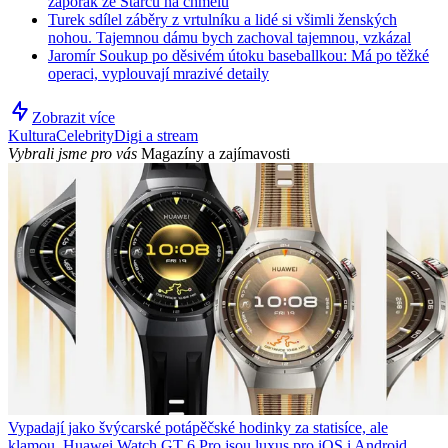
záporák ze Starců na chmelu
Turek sdílel záběry z vrtulníku a lidé si všimli ženských
nohou. Tajemnou dámu bych zachoval tajemnou, vzkázal
Jaromír Soukup po děsivém útoku baseballkou: Má po těžké
operaci, vyplouvají mrazivé detaily
Zobrazit více
Kultura
Celebrity
Digi a stream
Vybrali jsme pro vás
Magazíny a zajímavosti
Vypadají jako švýcarské potápěčské hodinky za statisíce, ale
klamou. Huawei Watch GT 6 Pro jsou luxus pro iOS i Android