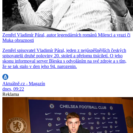
Zemřel Vladimír Páral, autor legendárních románů Milenci a vrazi či
Muka obraznosti
Zemřel spisovatel Vladimír Páral, jeden z nejúspěšnějších českých
spisovatelů druhé poloviny 20. století a přelomu tisíciletí. O jeho
skonu informoval server Blesku s odvoláním na své zdroje a s tím,
že se tak stalo v den jeho 94. narozenin.
Aktuálně.cz - Magazín
dnes, 09:22
Reklama