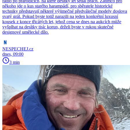
rádio po prarodičích, na které desítky let sedal prach. Zatímco pro
někoho jde o kus starého harampádí, pro sběratele historické
techniky představují některé výjimečné předválečné modely doslova
svatý grál. Pokud byste totiž narazili na jeden konkrétní luxusní
kousek z konce třicátých let, jehož cena se dnes na aukcích může
vyšplhat na desítky tisíc korun, drželi byste v rukou skutečné
designové umělecké dílo.
NESPECHEJ.cz
dnes, 09:00
3 min