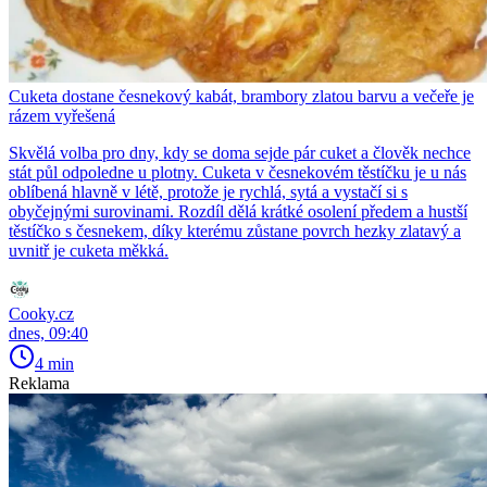
Cuketa dostane česnekový kabát, brambory zlatou barvu a večeře je
rázem vyřešená
Skvělá volba pro dny, kdy se doma sejde pár cuket a člověk nechce
stát půl odpoledne u plotny. Cuketa v česnekovém těstíčku je u nás
oblíbená hlavně v létě, protože je rychlá, sytá a vystačí si s
obyčejnými surovinami. Rozdíl dělá krátké osolení předem a hustší
těstíčko s česnekem, díky kterému zůstane povrch hezky zlatavý a
uvnitř je cuketa měkká.
Cooky.cz
dnes, 09:40
4 min
Reklama