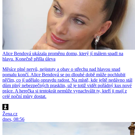
Alice Bendová ukázala proměnu domu, který jí málem spadl na
hlavu. Konečně přišla úleva
Měsíce plné nervů, nejistoty a obav o střechu nad hlavou snad
pomalu končí. Alice Bendová se po dlouhé době může pochlubit
něčím, co jí udělalo opravdu radost. Na místě, kde ještě nedávno stál
dům plný nebezpečných prasklin, už je totiž vidět pořádný kus nové
práce. A herečka si tentokrát nemůže vynachválit ty, kteří ji mají z
celé noční můry dostat.
Žena.cz
dnes, 08:56