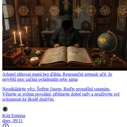
Arbatel sliboval magii bez ďábla. Renesanční grimoár učil, že
největší moc začíná ovládnutím sebe sama
Neodkládejte věci. Šetřete časem. Buďte prospěšní ostatním.
Věnujte se svému povolání, přijímejte dobré rady a neužívejte své
schopnosti ke škodě druhým.
Kód Enigma
dnes, 09:11