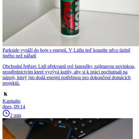
Parkside vyráží do boje s energií. V Lidlu teď koupíte něco úplně
jiného než nářadí
Obchodní řetězec Lidl překvapil své fanoušky zajímavou novinkou,
prostřednictvím které vyzývá kutily, aby si k práci pochutnali na
nápoji, který jim dodá energii potřebnou pro dokončení domácích
projektů.
Kapitalio
dnes, 09:14
2 min