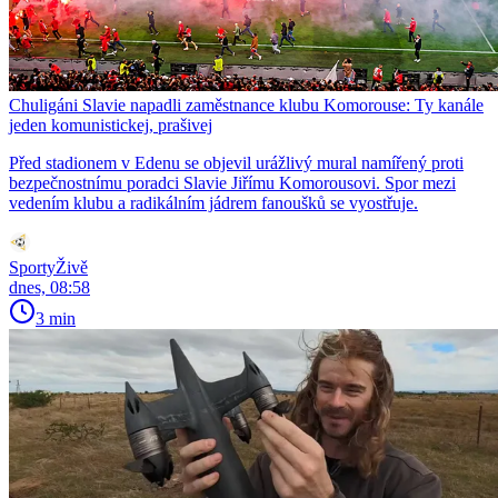
Chuligáni Slavie napadli zaměstnance klubu Komorouse: Ty kanále
jeden komunistickej, prašivej
Před stadionem v Edenu se objevil urážlivý mural namířený proti
bezpečnostnímu poradci Slavie Jiřímu Komorousovi. Spor mezi
vedením klubu a radikálním jádrem fanoušků se vyostřuje.
SportyŽivě
dnes, 08:58
3 min