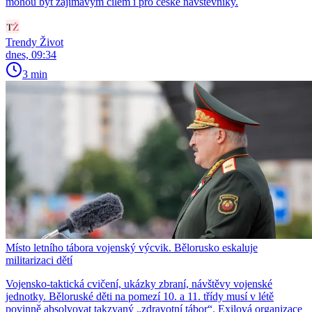
mohou být zajímavým cílem i pro české návštěvníky.
Trendy Život
dnes, 09:34
3 min
Místo letního tábora vojenský výcvik. Bělorusko eskaluje
militarizaci dětí
Vojensko-taktická cvičení, ukázky zbraní, návštěvy vojenské
jednotky. Běloruské děti na pomezí 10. a 11. třídy musí v létě
povinně absolvovat takzvaný „zdravotní tábor“. Exilová organizace