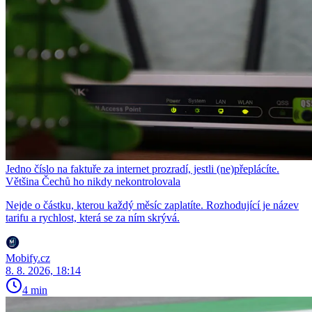
Jedno číslo na faktuře za internet prozradí, jestli (ne)přeplácíte.
Většina Čechů ho nikdy nekontrolovala
Nejde o částku, kterou každý měsíc zaplatíte. Rozhodující je název
tarifu a rychlost, která se za ním skrývá.
Mobify.cz
8. 8. 2026, 18:14
4 min