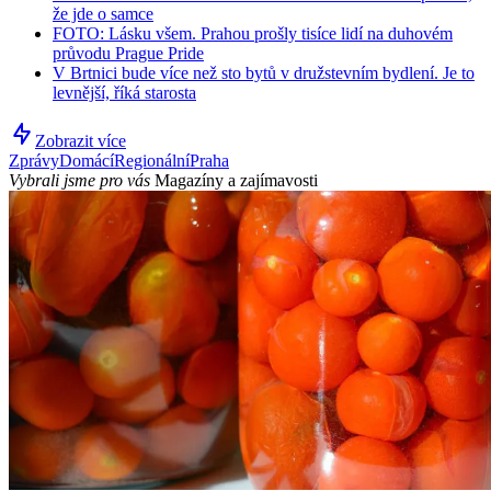
že jde o samce
FOTO: Lásku všem. Prahou prošly tisíce lidí na duhovém
průvodu Prague Pride
V Brtnici bude více než sto bytů v družstevním bydlení. Je to
levnější, říká starosta
Zobrazit více
Zprávy
Domácí
Regionální
Praha
Vybrali jsme pro vás
Magazíny a zajímavosti