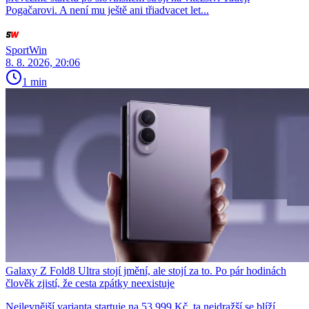
Pogačarovi. A není mu ještě ani třiadvacet let...
SportWin
8. 8. 2026, 20:06
1 min
Galaxy Z Fold8 Ultra stojí jmění, ale stojí za to. Po pár hodinách
člověk zjistí, že cesta zpátky neexistuje
Nejlevnější varianta startuje na 53 999 Kč, ta nejdražší se blíží