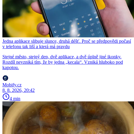
Jedna aplikace slibuje slunce, druhá déšť. Proč se předpovědi počasí
v telefonu tak liší a která má pravdu
Stejné město, stejný den, dvě aplikace, a dvě úplně jiné ikonky.
Rozdíl nevzniká tím, že by jedna „kecala“. Vzniká hluboko pod
kapotou.
Mobify.cz
8. 8. 2026, 20:42
4 min