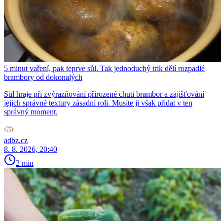
5 minut vaření, pak teprve sůl. Tak jednoduchý trik dělí rozpadlé
brambory od dokonalých
Sůl hraje při zvýrazňování přirozené chuti brambor a zajišťování
jejich správné textury zásadní roli. Musíte ji však přidat v ten
správný moment.
adbz.cz
8. 8. 2026, 20:40
2 min