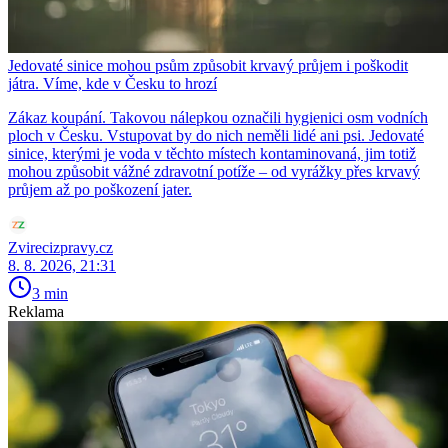
Jedovaté sinice mohou psům způsobit krvavý průjem i poškodit
játra. Víme, kde v Česku to hrozí
Zákaz koupání. Takovou nálepkou označili hygienici osm vodních
ploch v Česku. Vstupovat by do nich neměli lidé ani psi. Jedovaté
sinice, kterými je voda v těchto místech kontaminovaná, jim totiž
mohou způsobit vážné zdravotní potíže – od vyrážky přes krvavý
průjem až po poškození jater.
Zvirecizpravy.cz
8. 8. 2026, 21:31
3 min
Reklama