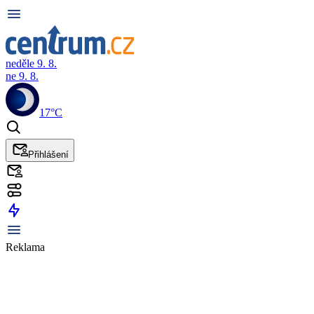
neděle 9. 8.
ne 9. 8.
17°C
Přihlášení
Reklama