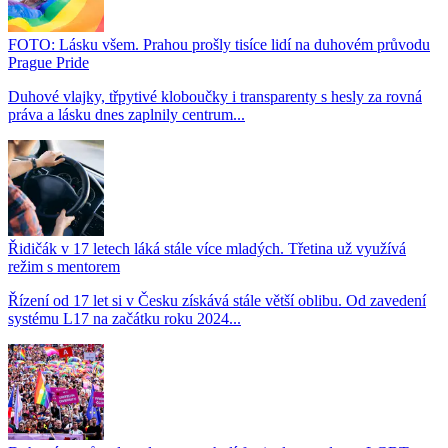
FOTO: Lásku všem. Prahou prošly tisíce lidí na duhovém průvodu
Prague Pride
Duhové vlajky, třpytivé kloboučky i transparenty s hesly za rovná
práva a lásku dnes zaplnily centrum...
Řidičák v 17 letech láká stále více mladých. Třetina už využívá
režim s mentorem
Řízení od 17 let si v Česku získává stále větší oblibu. Od zavedení
systému L17 na začátku roku 2024...