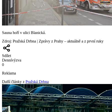
Sauna hoří v ulici Blanická.
Zdroj
:
Pražská Drbna | Zprávy z Prahy – aktuálně a z první ruky
Sdílet
Denní
výzva
0
Reklama
Další články z
Pražská Drbna