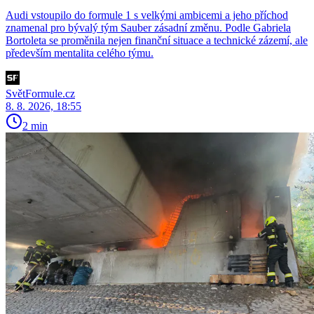
Audi vstoupilo do formule 1 s velkými ambicemi a jeho příchod
znamenal pro bývalý tým Sauber zásadní změnu. Podle Gabriela
Bortoleta se proměnila nejen finanční situace a technické zázemí, ale
především mentalita celého týmu.
SvětFormule.cz
8. 8. 2026, 18:55
2 min