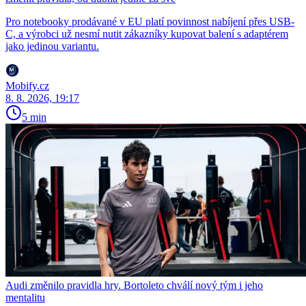
Pro notebooky prodávané v EU platí povinnost nabíjení přes USB-
C, a výrobci už nesmí nutit zákazníky kupovat balení s adaptérem
jako jedinou variantu.
Mobify.cz
8. 8. 2026, 19:17
5 min
Audi změnilo pravidla hry. Bortoleto chválí nový tým i jeho
mentalitu