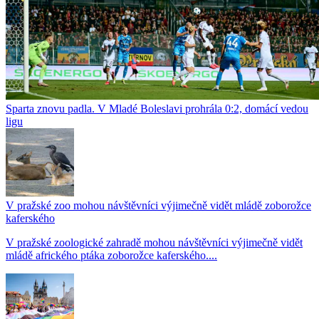
Sparta znovu padla. V Mladé Boleslavi prohrála 0:2, domácí vedou
ligu
V pražské zoo mohou návštěvníci výjimečně vidět mládě zoborožce
kaferského
V pražské zoologické zahradě mohou návštěvníci výjimečně vidět
mládě afrického ptáka zoborožce kaferského....