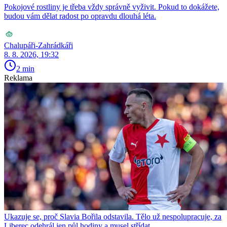
Pokojové rostliny je třeba vždy správně vyživit. Pokud to dokážete,
budou vám dělat radost po opravdu dlouhá léta.
Chalupáři-Zahrádkáři
8. 8. 2026, 19:32
2 min
Reklama
Ukazuje se, proč Slavia Bořila odstavila. Tělo už nespolupracuje, za
Liberec odehrál jen půl hodiny a musel střídat