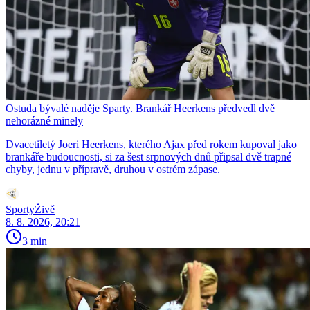
Ostuda bývalé naděje Sparty. Brankář Heerkens předvedl dvě
nehorázné minely
Dvacetiletý Joeri Heerkens, kterého Ajax před rokem kupoval jako
brankáře budoucnosti, si za šest srpnových dnů připsal dvě trapné
chyby, jednu v přípravě, druhou v ostrém zápase.
SportyŽivě
8. 8. 2026, 20:21
3 min