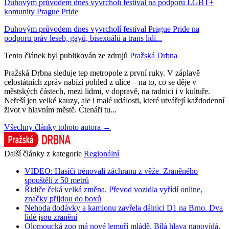
Duhovým průvodem dnes vyvrcholí festival na podporu LGBT+
komunity Prague Pride
Duhovým průvodem dnes vyvrcholí festival Prague Pride na
podporu práv leseb, gayů, bisexuálů a trans lidí...
Tento článek byl publikován ze zdrojů
Pražská Drbna
Pražská Drbna sleduje tep metropole z první ruky. V záplavě
celostátních zpráv nabízí pohled z ulice – na to, co se děje v
městských částech, mezi lidmi, v dopravě, na radnici i v kultuře.
Neřeší jen velké kauzy, ale i malé události, které utvářejí každodenní
život v hlavním městě. Čtenáři tu...
Všechny články tohoto autora →
Další články z kategorie
Regionální
VIDEO: Hasiči trénovali záchranu z věže. Zraněného
spouštěli z 50 metrů
Řidiče čeká velká změna. Převod vozidla vyřídí online,
značky přijdou do boxů
Nehoda dodávky a kamionu zavřela dálnici D1 na Brno. Dva
lidé jsou zranění
Olomoucká zoo má nové lemuří mládě. Bílá hlava napovídá,