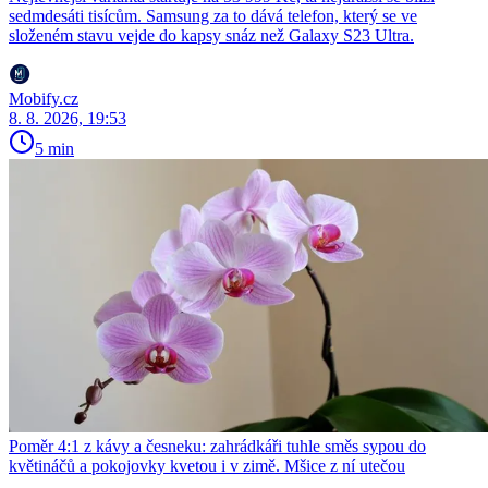
sedmdesáti tisícům. Samsung za to dává telefon, který se ve
složeném stavu vejde do kapsy snáz než Galaxy S23 Ultra.
Mobify.cz
8. 8. 2026, 19:53
5 min
Poměr 4:1 z kávy a česneku: zahrádkáři tuhle směs sypou do
květináčů a pokojovky kvetou i v zimě. Mšice z ní utečou