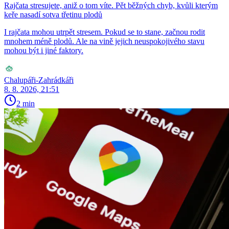
Rajčata stresujete, aniž o tom víte. Pět běžných chyb, kvůli kterým
keře nasadí sotva třetinu plodů
I rajčata mohou utrpět stresem. Pokud se to stane, začnou rodit
mnohem méně plodů. Ale na vině jejich neuspokojivého stavu
mohou být i jiné faktory.
Chalupáři-Zahrádkáři
8. 8. 2026, 21:51
2 min