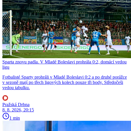
Sparta znovu padla. V Mladé Boleslavi prohrála 0:2, domácí vedou
ligu
Fotbalisté Sparty prohráli v Mladé Boleslavi 0:2 a po druhé porážce
v sezoně mají po třech ligových kolech pouze tři body. Středočeši
vedou tabulku.
Pražská Drbna
8. 8. 2026, 20:15
1 min