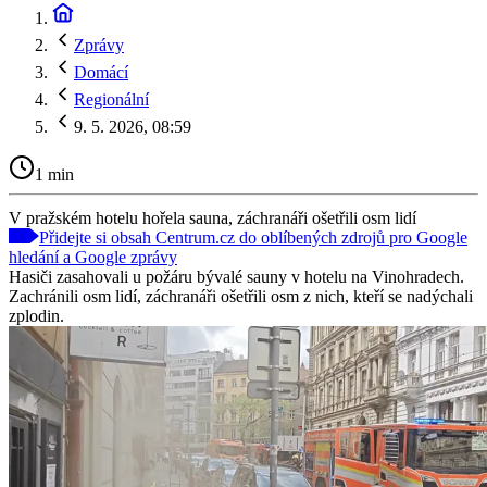
Zprávy
Domácí
Regionální
9. 5. 2026, 08:59
1 min
V pražském hotelu hořela sauna, záchranáři ošetřili osm lidí
Přidejte si obsah Centrum.cz do oblíbených zdrojů pro Google
hledání a Google zprávy
Hasiči zasahovali u požáru bývalé sauny v hotelu na Vinohradech.
Zachránili osm lidí, záchranáři ošetřili osm z nich, kteří se nadýchali
zplodin.