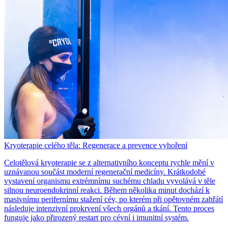
Kryoterapie celého těla: Regenerace a prevence vyhoření
Celotělová kryoterapie se z alternativního konceptu rychle mění v
uznávanou součást moderní regenerační medicíny. Krátkodobé
vystavení organismu extrémnímu suchému chladu vyvolává v těle
silnou neuroendokrinní reakci. Během několika minut dochází k
masivnímu perifernímu stažení cév, po kterém při opětovném zahřátí
následuje intenzivní prokrvení všech orgánů a tkání. Tento proces
funguje jako přirozený restart pro cévní i imunitní systém.