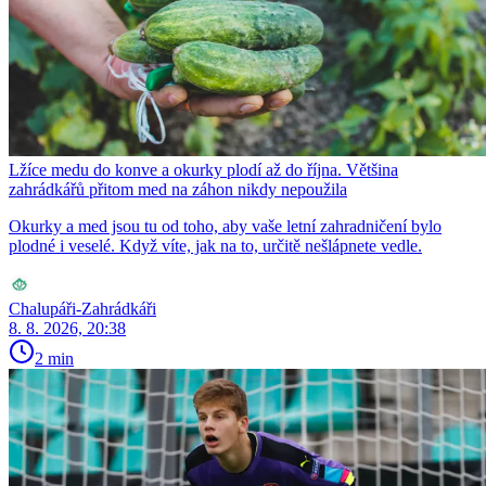
Lžíce medu do konve a okurky plodí až do října. Většina
zahrádkářů přitom med na záhon nikdy nepoužila
Okurky a med jsou tu od toho, aby vaše letní zahradničení bylo
plodné i veselé. Když víte, jak na to, určitě nešlápnete vedle.
Chalupáři-Zahrádkáři
8. 8. 2026, 20:38
2 min