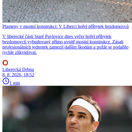
Plameny v mostní konstrukci: V Liberci hořel příbytek bezdomovců
V liberecké části Staré Pavlovice dnes večer hořel příbytek
bezdomovců vybudovaný přímo uvnitř mostní konstrukce. Zásah
profesionálních jednotek zamezil dalším škodám a požár se podařilo
rychle zlikvidovat.
Liberecká Drbna
8. 8. 2026, 18:52
1 min