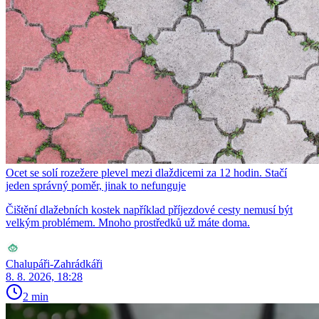
Ocet se solí rozežere plevel mezi dlaždicemi za 12 hodin. Stačí
jeden správný poměr, jinak to nefunguje
Čištění dlažebních kostek například příjezdové cesty nemusí být
velkým problémem. Mnoho prostředků už máte doma.
Chalupáři-Zahrádkáři
8. 8. 2026, 18:28
2 min