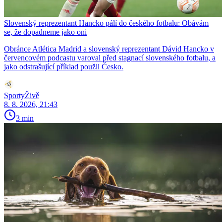
Slovenský reprezentant Hancko pálí do českého fotbalu: Obávám
se, že dopadneme jako oni
Obránce Atlética Madrid a slovenský reprezentant Dávid Hancko v
červencovém podcastu varoval před stagnací slovenského fotbalu, a
jako odstrašující příklad použil Česko.
SportyŽivě
8. 8. 2026, 21:43
3 min