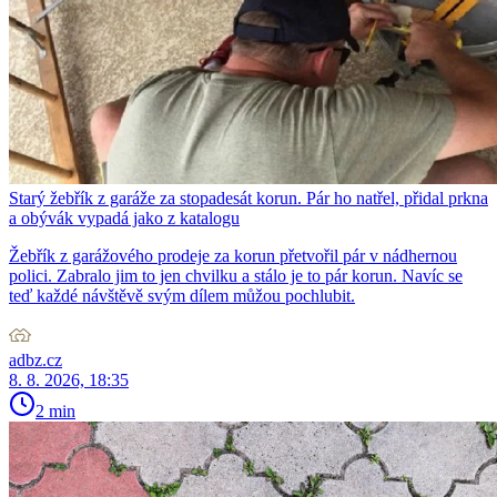
Starý žebřík z garáže za stopadesát korun. Pár ho natřel, přidal prkna
a obývák vypadá jako z katalogu
Žebřík z garážového prodeje za korun přetvořil pár v nádhernou
polici. Zabralo jim to jen chvilku a stálo je to pár korun. Navíc se
teď každé návštěvě svým dílem můžou pochlubit.
adbz.cz
8. 8. 2026, 18:35
2 min