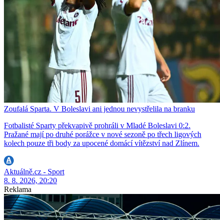
Zoufalá Sparta. V Boleslavi ani jednou nevystřelila na branku
Fotbalisté Sparty překvapivě prohráli v Mladé Boleslavi 0:2.
Pražané mají po druhé porážce v nové sezoně po třech ligových
kolech pouze tři body za upocené domácí vítězství nad Zlínem.
Aktuálně.cz - Sport
8. 8. 2026, 20:20
Reklama