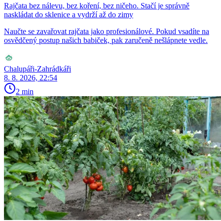
Rajčata bez nálevu, bez koření, bez ničeho. Stačí je správně
naskládat do sklenice a vydrží až do zimy
Naučte se zavařovat rajčata jako profesionálové. Pokud vsadíte na
osvědčený postup našich babiček, pak zaručeně nešlápnete vedle.
Chalupáři-Zahrádkáři
8. 8. 2026, 22:54
2 min