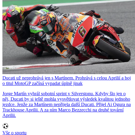
Ducati už neprohrává jen s Martínem. Prohrává s celou Aprilií a boj
o titul MotoGP začíná vypadat úplně jinak
Jorge Martín vyhrál sobotní sprint v Silverstonu. Kdyby šlo jen o
něj, Ducati by si ještě mohla vysvětlovat výsledek kvalitou jednoho
jezdce. Jenže za Martínem nepřijela další Ducati. Přijel Ai Ogura na
Trackhouse Aprilii. A za ním Marco Bezzecchi na druhé tovární
Aprilii.
Vše o sportu