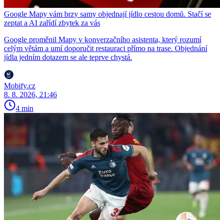
Google Mapy vám brzy samy objednají jídlo cestou domů. Stačí se
zeptat a AI zařídí zbytek za vás
Google proměnil Mapy v konverzačního asistenta, který rozumí
celým větám a umí doporučit restauraci přímo na trase. Objednání
jídla jedním dotazem se ale teprve chystá.
Mobify.cz
8. 8. 2026, 21:46
4 min