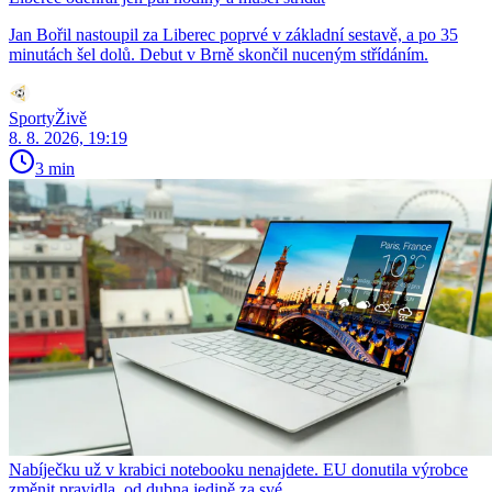
Jan Bořil nastoupil za Liberec poprvé v základní sestavě, a po 35
minutách šel dolů. Debut v Brně skončil nuceným střídáním.
SportyŽivě
8. 8. 2026, 19:19
3 min
Nabíječku už v krabici notebooku nenajdete. EU donutila výrobce
změnit pravidla, od dubna jedině za své