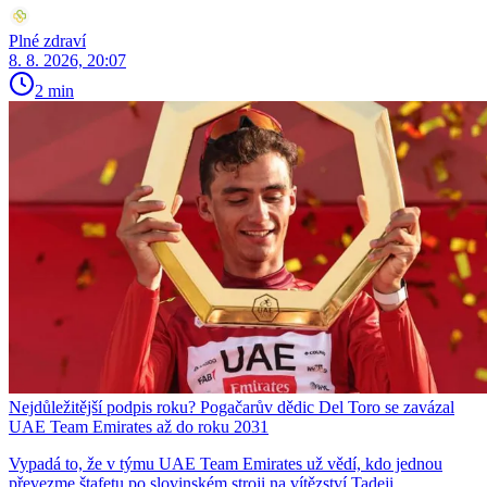
Plné zdraví
8. 8. 2026, 20:07
2 min
Nejdůležitější podpis roku? Pogačarův dědic Del Toro se zavázal
UAE Team Emirates až do roku 2031
Vypadá to, že v týmu UAE Team Emirates už vědí, kdo jednou
převezme štafetu po slovinském stroji na vítězství Tadeji