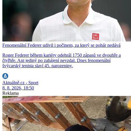
Fenomenální Federer udivil i počinem, za který se pohár nedává
Roger Federer během kariéry odehrál 1750 zápasů ve dvouhře a
čtyřhře. Ani jediný po zahájení nevzdal. Dnes fenomenální
švýcarský tenista slaví 45. narozeniny.
Aktuálně.cz - Sport
8. 8. 2026, 18:50
Reklama