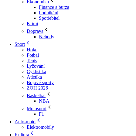
Ekonomika
Finance a burza
Podnikání
Spotřebitel
Krimi
Doprava
Nehody
Sport
Hokej
Fotbal
Tenis
Lyžování
Cyklistika
Atletika
Bojové sporty
ZOH 2026
Basketbal
NBA
Motosport
F1
Auto-moto
Elektromobily
Kultura