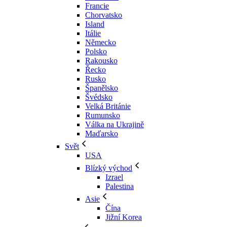
Francie
Chorvatsko
Island
Itálie
Německo
Polsko
Rakousko
Řecko
Rusko
Španělsko
Švédsko
Velká Británie
Rumunsko
Válka na Ukrajině
Maďarsko
Svět
USA
Blízký východ
Izrael
Palestina
Asie
Čína
Jižní Korea