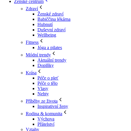
Ženské centrum
Zdraví
Ženské zdraví
Babiččina lékárna
Hubnutí
Duševní zdraví
Wellbeing
Fitness
Jóga a pilates
Módní trendy
Aktuální trendy
Doplňky
Krása
Péče o pleť
Péče o tělo
Vlasy
Nehty
Příběhy ze života
Inspirativní ženy
Rodina & komunita
Výchova
Přátelství
Vztahy