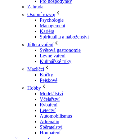
Pro hospodyňky
Zahrada
Osobní rozvoj
Psychologie
Management
Kariéra
Spiritualita a náboženství
Jídlo a vaření
Světová gastronomie
Levné vaření
Kulinářské triky
Mazlíčci
Kočky
Pejskové
Hobby
Modelářství
Včelařství
Rybaření
Letectví
Automobilismus
Adrenalin
Sběratelství
Houbaření