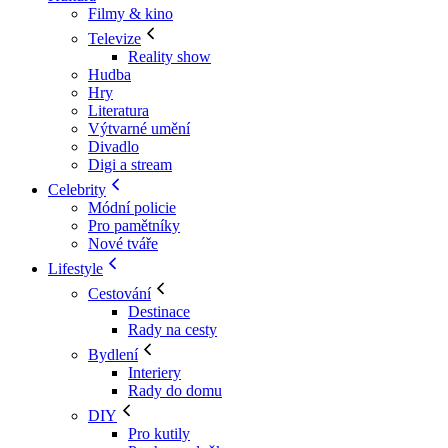
Filmy & kino
Televize
Reality show
Hudba
Hry
Literatura
Výtvarné umění
Divadlo
Digi a stream
Celebrity
Módní policie
Pro pamětníky
Nové tváře
Lifestyle
Cestování
Destinace
Rady na cesty
Bydlení
Interiery
Rady do domu
DIY
Pro kutily