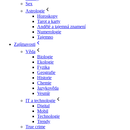
Sex
Astrologie
Horoskopy
Tarot a karty
Andělé a tajemná znamení
Numerologie
Tajemno
Zajímavosti
Věda
Biologie
Ekologie
Fyzika
Geografie
Historie
Chemie
Jazykověda
Vesmír
IT a technologie
Digital
Mobil
Technologie
Trendy
True crime