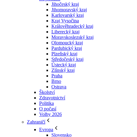
Jihočeský kraj
Jihomoravský kraj
Karlovarský kraj
Kraj Vysočina
Králověhradecký kraj
Liberecký kraj
Moravskoslezský kraj
Olomoucký kraj
Pardubický kraj
Plzeňský kraj
Středočeský kraj
Ústecký kraj
Zlínský kraj
Praha
Brno
Ostrava
Školství
Zdravotnictví
Politika
O počasí
Volby 2026
Zahraničí
Evropa
Slovensko