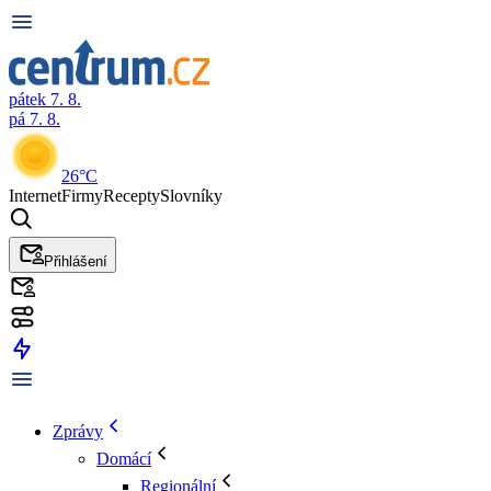
pátek 7. 8.
pá 7. 8.
26°C
Internet
Firmy
Recepty
Slovníky
Přihlášení
Zprávy
Domácí
Regionální