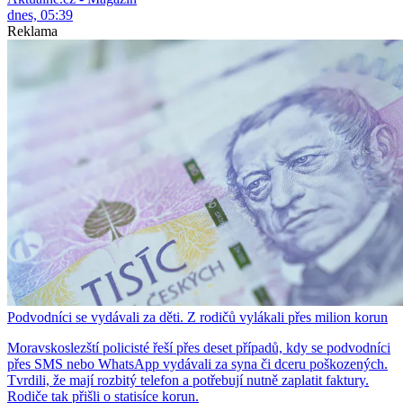
dnes, 05:39
Reklama
Podvodníci se vydávali za děti. Z rodičů vylákali přes milion korun
Moravskoslezští policisté řeší přes deset případů, kdy se podvodníci
přes SMS nebo WhatsApp vydávali za syna či dceru poškozených.
Tvrdili, že mají rozbitý telefon a potřebují nutně zaplatit faktury.
Rodiče tak přišli o statisíce korun.