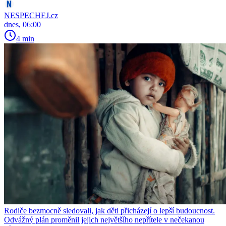
NESPECHEJ.cz
dnes, 06:00
4 min
Rodiče bezmocně sledovali, jak děti přicházejí o lepší budoucnost.
Odvážný plán proměnil jejich největšího nepřítele v nečekanou