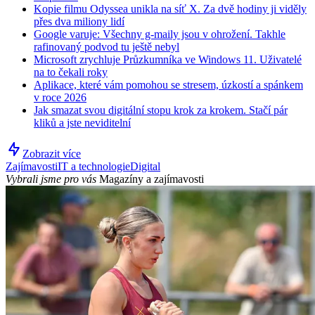
Kopie filmu Odyssea unikla na síť X. Za dvě hodiny ji viděly
přes dva miliony lidí
Google varuje: Všechny g-maily jsou v ohrožení. Takhle
rafinovaný podvod tu ještě nebyl
Microsoft zrychluje Průzkumníka ve Windows 11. Uživatelé
na to čekali roky
Aplikace, které vám pomohou se stresem, úzkostí a spánkem
v roce 2026
Jak smazat svou digitální stopu krok za krokem. Stačí pár
kliků a jste neviditelní
Zobrazit více
Zajímavosti
IT a technologie
Digital
Vybrali jsme pro vás
Magazíny a zajímavosti