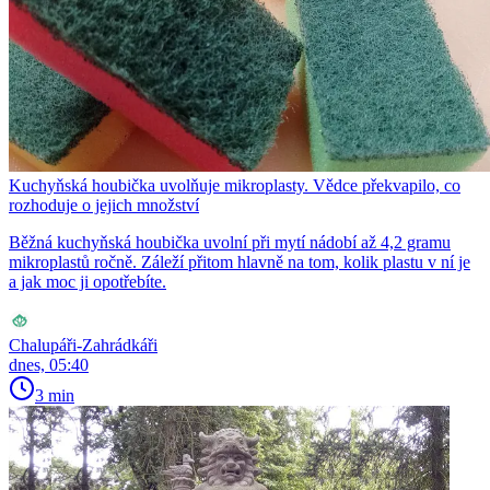
Kuchyňská houbička uvolňuje mikroplasty. Vědce překvapilo, co
rozhoduje o jejich množství
Běžná kuchyňská houbička uvolní při mytí nádobí až 4,2 gramu
mikroplastů ročně. Záleží přitom hlavně na tom, kolik plastu v ní je
a jak moc ji opotřebíte.
Chalupáři-Zahrádkáři
dnes, 05:40
3 min