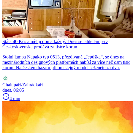
Stála 40 Kčs a měl ji doma každý. Dnes se tahle lampa z
Československa prodává za tisíce korun
Stolní lampa Napako typ 0513, přezdívaná „Jeptiška“, se dnes na
mezinárodních designových platformách nabízí za více než osm tisíc
korun. Na českém bazaru přitom stejný model seženete za dva.
Chalupáři-Zahrádkáři
dnes, 06:05
4 min