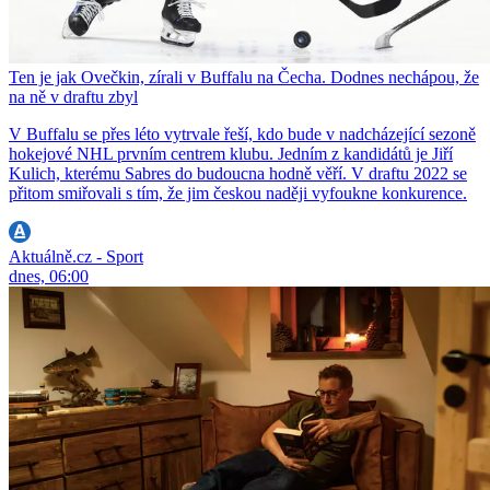
Ten je jak Ovečkin, zírali v Buffalu na Čecha. Dodnes nechápou, že
na ně v draftu zbyl
V Buffalu se přes léto vytrvale řeší, kdo bude v nadcházející sezoně
hokejové NHL prvním centrem klubu. Jedním z kandidátů je Jiří
Kulich, kterému Sabres do budoucna hodně věří. V draftu 2022 se
přitom smiřovali s tím, že jim českou naději vyfoukne konkurence.
Aktuálně.cz - Sport
dnes, 06:00