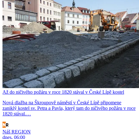
Až do ničivého požáru v roce 1820 stával v České Lípě kostel
Nová dlažba na Škroupově náměstí v České Lípě připomene
zaniklý kostel sv. Petra a Pavla, který tam do ničivého požáru v roce
1820 stával.…
Náš REGION
dnes, 06:00