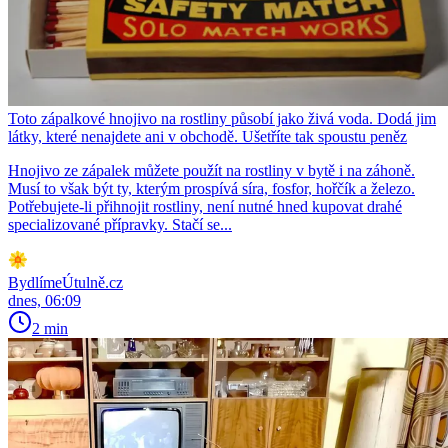
Toto zápalkové hnojivo na rostliny působí jako živá voda. Dodá jim
látky, které nenajdete ani v obchodě. Ušetříte tak spoustu peněz
Hnojivo ze zápalek můžete použít na rostliny v bytě i na záhoně.
Musí to však být ty, kterým prospívá síra, fosfor, hořčík a železo.
Potřebujete-li přihnojit rostliny, není nutné hned kupovat drahé
specializované přípravky. Stačí se...
BydlímeÚtulně.cz
dnes, 06:09
2 min