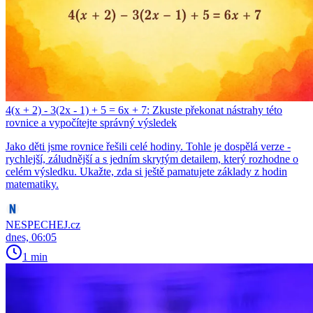
4(x + 2) - 3(2x - 1) + 5 = 6x + 7: Zkuste překonat nástrahy této
rovnice a vypočítejte správný výsledek
Jako děti jsme rovnice řešili celé hodiny. Tohle je dospělá verze -
rychlejší, záludnější a s jedním skrytým detailem, který rozhodne o
celém výsledku. Ukažte, zda si ještě pamatujete základy z hodin
matematiky.
NESPECHEJ.cz
dnes, 06:05
1 min