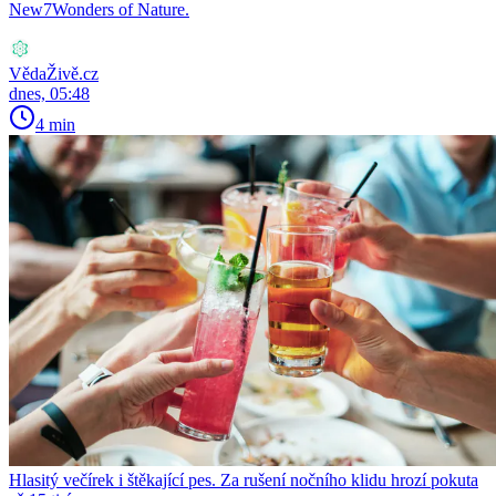
New7Wonders of Nature.
VědaŽivě.cz
dnes, 05:48
4 min
Hlasitý večírek i štěkající pes. Za rušení nočního klidu hrozí pokuta