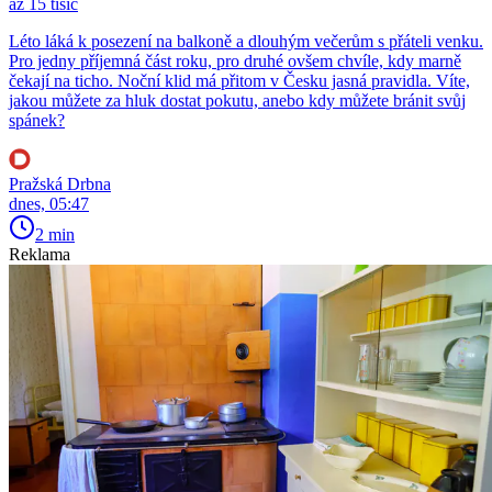
až 15 tisíc
Léto láká k posezení na balkoně a dlouhým večerům s přáteli venku.
Pro jedny příjemná část roku, pro druhé ovšem chvíle, kdy marně
čekají na ticho. Noční klid má přitom v Česku jasná pravidla. Víte,
jakou můžete za hluk dostat pokutu, anebo kdy můžete bránit svůj
spánek?
Pražská Drbna
dnes, 05:47
2 min
Reklama