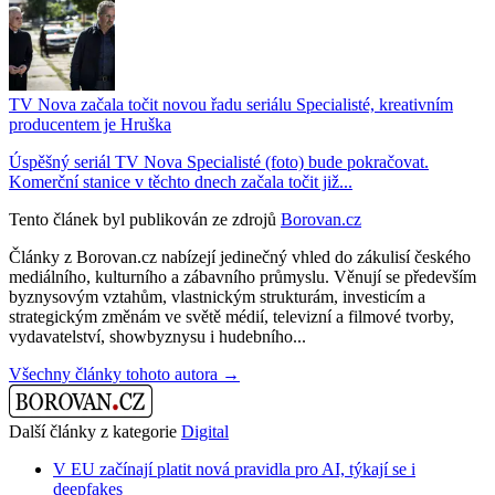
TV Nova začala točit novou řadu seriálu Specialisté, kreativním
producentem je Hruška
Úspěšný seriál TV Nova Specialisté (foto) bude pokračovat.
Komerční stanice v těchto dnech začala točit již...
Tento článek byl publikován ze zdrojů
Borovan.cz
Články z Borovan.cz nabízejí jedinečný vhled do zákulisí českého
mediálního, kulturního a zábavního průmyslu. Věnují se především
byznysovým vztahům, vlastnickým strukturám, investicím a
strategickým změnám ve světě médií, televizní a filmové tvorby,
vydavatelství, showbyznysu i hudebního...
Všechny články tohoto autora →
Další články z kategorie
Digital
V EU začínají platit nová pravidla pro AI, týkají se i
deepfakes