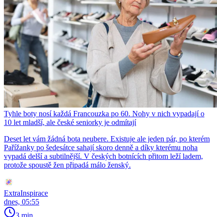
Tyhle boty nosí každá Francouzka po 60. Nohy v nich vypadají o
10 let mladší, ale české seniorky je odmítají
Deset let vám žádná bota neubere. Existuje ale jeden pár, po kterém
Pařížanky po šedesátce sahají skoro denně a díky kterému noha
vypadá delší a subtilnější. V českých botnících přitom leží ladem,
protože spoustě žen připadá málo ženský.
ExtraInspirace
dnes, 05:55
3 min