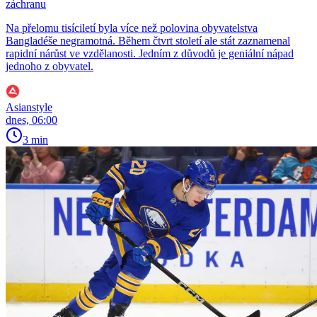
záchranu
Na přelomu tisíciletí byla více než polovina obyvatelstva
Bangladéše negramotná. Během čtvrt století ale stát zaznamenal
rapidní nárůst ve vzdělanosti. Jedním z důvodů je geniální nápad
jednoho z obyvatel.
Asianstyle
dnes, 06:00
3 min