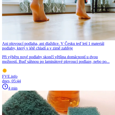
Ani plovoucí podlaha, ani dlaždice. V Česku teď letí 1 materiál
podlahy, který v létě chladí a v zimě zahřeje
Při výběru nové podlahy skončí většina domácností u dvou
možností. Buď sáhnou po laminátové plovoucí podlaze, nebo po...
FVE.info
dnes, 05:44
4 min