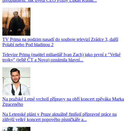
předplatitelů. Jak uvedl CEO Primy Lukáš Kubát...
TV Prima na podzim nasadí do souboje televizí Zrádce 3, další
Polabí nebo Pod hladinou 2
Televize Prima (majitel miliardář Ivan Zach) jako první z "Velké
trojky" (ještě ČT a Nova) oznámila hlavní...
Na pražské Letné vrcholí přípravy na obří koncert zpěváka Marka
Ztraceného
Na Letenské pláni v Praze aktuálně finišují přípravné práce na
zítřejší velký koncert popového písničkáře a...