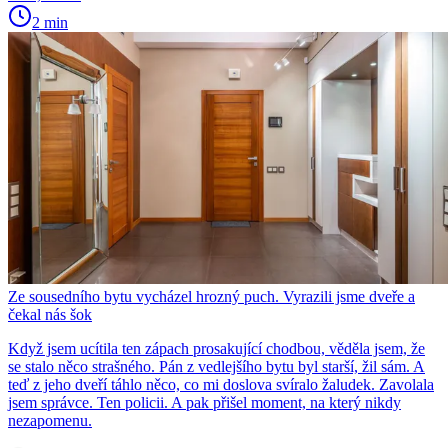
2 min
Ze sousedního bytu vycházel hrozný puch. Vyrazili jsme dveře a
čekal nás šok
Když jsem ucítila ten zápach prosakující chodbou, věděla jsem, že
se stalo něco strašného. Pán z vedlejšího bytu byl starší, žil sám. A
teď z jeho dveří táhlo něco, co mi doslova svíralo žaludek. Zavolala
jsem správce. Ten policii. A pak přišel moment, na který nikdy
nezapomenu.