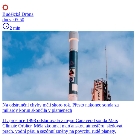
Budějcká Drbna
dnes, 05:50
2 min
Na odstranění chyby měli skoro rok. Přesto nakonec sonda za
miliardy korun skončila v plamenech
11. prosince 1998 odstartovala z mysu Canaveral sonda Mars
Climate Orbiter. Měla zkoumat marťanskou atmosféru, sledovat
prach, vodní páru a sezónní změny na povrchu rudé planety.