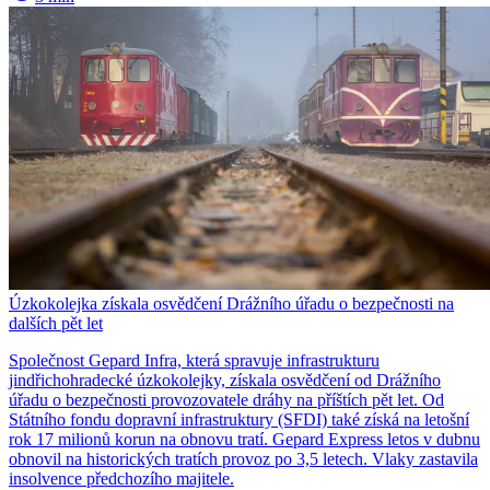
Úzkokolejka získala osvědčení Drážního úřadu o bezpečnosti na
dalších pět let
Společnost Gepard Infra, která spravuje infrastrukturu
jindřichohradecké úzkokolejky, získala osvědčení od Drážního
úřadu o bezpečnosti provozovatele dráhy na příštích pět let. Od
Státního fondu dopravní infrastruktury (SFDI) také získá na letošní
rok 17 milionů korun na obnovu tratí. Gepard Express letos v dubnu
obnovil na historických tratích provoz po 3,5 letech. Vlaky zastavila
insolvence předchozího majitele.