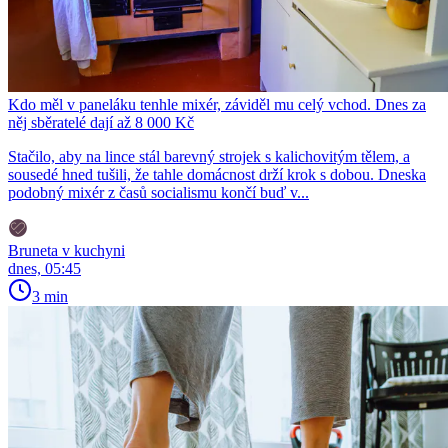
Kdo měl v paneláku tenhle mixér, záviděl mu celý vchod. Dnes za
něj sběratelé dají až 8 000 Kč
Stačilo, aby na lince stál barevný strojek s kalichovitým tělem, a
sousedé hned tušili, že tahle domácnost drží krok s dobou. Dneska
podobný mixér z časů socialismu končí buď v...
Bruneta v kuchyni
dnes, 05:45
3 min