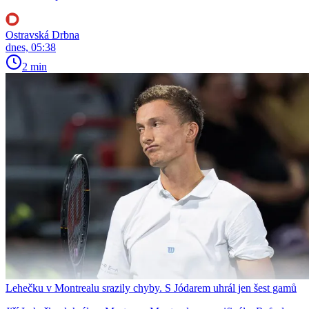
Ostravská Drbna
dnes, 05:38
2 min
Lehečku v Montrealu srazily chyby. S Jódarem uhrál jen šest gamů