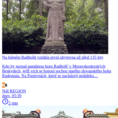
Na bájném Radhošti vznikla první ubytovna už před 135 lety
Kdo by neznal památnou horu Radhošť v Moravskoslezských
Beskydech, jejíž vrch se honosí sochou starého slovanského boha
Radegasta. Na Pustevnách, které se nacházejí nedaleko…
Náš REGION
dnes, 05:39
2 min