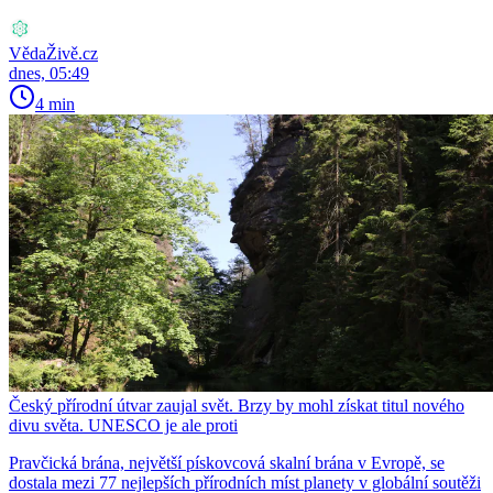
VědaŽivě.cz
dnes, 05:49
4 min
Český přírodní útvar zaujal svět. Brzy by mohl získat titul nového
divu světa. UNESCO je ale proti
Pravčická brána, největší pískovcová skalní brána v Evropě, se
dostala mezi 77 nejlepších přírodních míst planety v globální soutěži