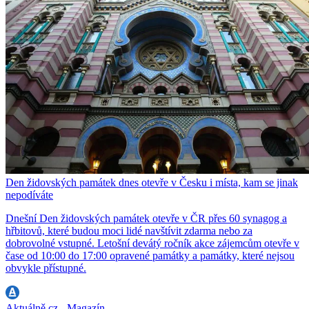
Den židovských památek dnes otevře v Česku i místa, kam se jinak
nepodíváte
Dnešní Den židovských památek otevře v ČR přes 60 synagog a
hřbitovů, které budou moci lidé navštívit zdarma nebo za
dobrovolné vstupné. Letošní devátý ročník akce zájemcům otevře v
čase od 10:00 do 17:00 opravené památky a památky, které nejsou
obvykle přístupné.
Aktuálně.cz - Magazín