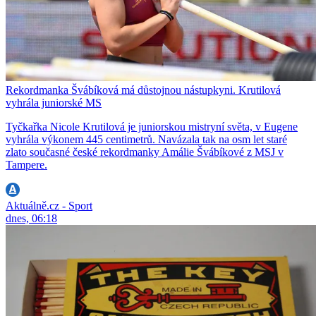
Rekordmanka Švábíková má důstojnou nástupkyni. Krutilová
vyhrála juniorské MS
Tyčkařka Nicole Krutilová je juniorskou mistryní světa, v Eugene
vyhrála výkonem 445 centimetrů. Navázala tak na osm let staré
zlato současné české rekordmanky Amálie Švábíkové z MSJ v
Tampere.
Aktuálně.cz - Sport
dnes, 06:18