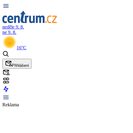
neděle 9. 8.
ne 9. 8.
16°C
Přihlášení
Reklama