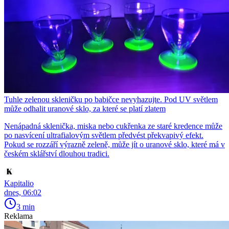
Tuhle zelenou skleničku po babičce nevyhazujte. Pod UV světlem
může odhalit uranové sklo, za které se platí zlatem
Nenápadná sklenička, miska nebo cukřenka ze staré kredence může
po nasvícení ultrafialovým světlem předvést překvapivý efekt.
Pokud se rozzáří výrazně zeleně, může jít o uranové sklo, které má v
českém sklářství dlouhou tradici.
Kapitalio
dnes, 06:02
3 min
Reklama