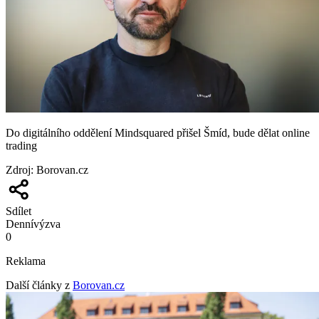
Do digitálního oddělení Mindsquared přišel Šmíd, bude dělat online
trading
Zdroj
:
Borovan.cz
Sdílet
Denní
výzva
0
Reklama
Další články z
Borovan.cz