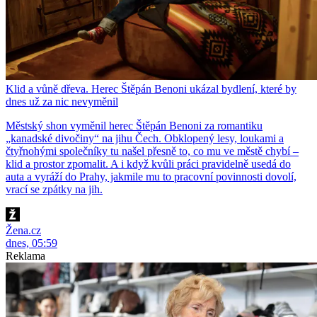
Klid a vůně dřeva. Herec Štěpán Benoni ukázal bydlení, které by
dnes už za nic nevyměnil
Městský shon vyměnil herec Štěpán Benoni za romantiku
„kanadské divočiny“ na jihu Čech. Obklopený lesy, loukami a
čtyřnohými společníky tu našel přesně to, co mu ve městě chybí –
klid a prostor zpomalit. A i když kvůli práci pravidelně usedá do
auta a vyráží do Prahy, jakmile mu to pracovní povinnosti dovolí,
vrací se zpátky na jih.
Žena.cz
dnes, 05:59
Reklama