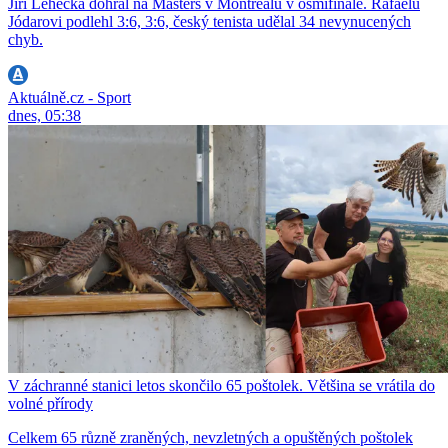
Jiří Lehečka dohrál na Masters v Montrealu v osmifinále. Rafaelu
Jódarovi podlehl 3:6, 3:6, český tenista udělal 34 nevynucených
chyb.
Aktuálně.cz - Sport
dnes, 05:38
V záchranné stanici letos skončilo 65 poštolek. Většina se vrátila do
volné přírody
Celkem 65 různě zraněných, nevzletných a opuštěných poštolek