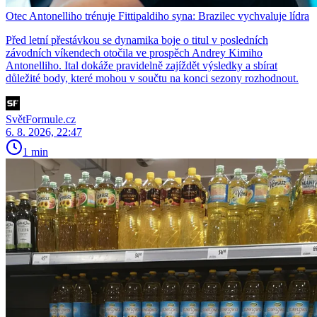
Otec Antonelliho trénuje Fittipaldiho syna: Brazilec vychvaluje lídra
Před letní přestávkou se dynamika boje o titul v posledních
závodních víkendech otočila ve prospěch Andrey Kimiho
Antonelliho. Ital dokáže pravidelně zajíždět výsledky a sbírat
důležité body, které mohou v součtu na konci sezony rozhodnout.
SvětFormule.cz
6. 8. 2026, 22:47
1 min