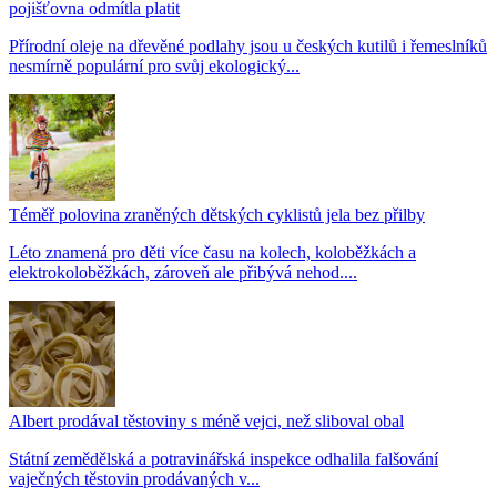
pojišťovna odmítla platit
Přírodní oleje na dřevěné podlahy jsou u českých kutilů i řemeslníků
nesmírně populární pro svůj ekologický...
Téměř polovina zraněných dětských cyklistů jela bez přilby
Léto znamená pro děti více času na kolech, koloběžkách a
elektrokoloběžkách, zároveň ale přibývá nehod....
Albert prodával těstoviny s méně vejci, než sliboval obal
Státní zemědělská a potravinářská inspekce odhalila falšování
vaječných těstovin prodávaných v...