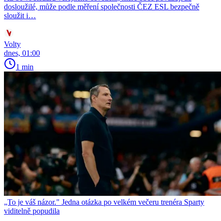
dosloužilé, může podle měření společnosti ČEZ ESL bezpečně
sloužit i…
Volty
dnes, 01:00
1 min
„To je váš názor." Jedna otázka po velkém večeru trenéra Sparty
viditelně popudila