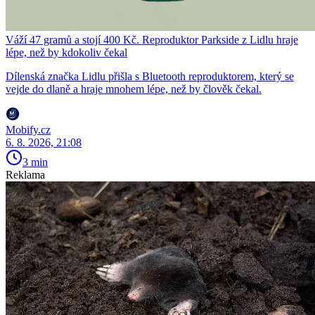
Váží 47 gramů a stojí 400 Kč. Reproduktor Parkside z Lidlu hraje
lépe, než by kdokoliv čekal
Dílenská značka Lidlu přišla s Bluetooth reproduktorem, který se
vejde do dlaně a hraje mnohem lépe, než by člověk čekal.
Mobify.cz
6. 8. 2026, 21:08
3 min
Reklama