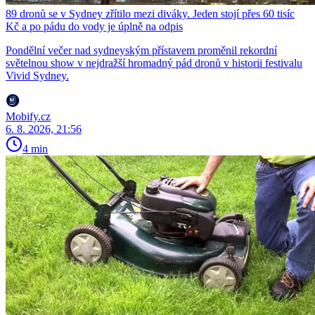
89 dronů se v Sydney zřítilo mezi diváky. Jeden stojí přes 60 tisíc
Kč a po pádu do vody je úplně na odpis
Pondělní večer nad sydneyským přístavem proměnil rekordní
světelnou show v nejdražší hromadný pád dronů v historii festivalu
Vivid Sydney.
Mobify.cz
6. 8. 2026, 21:56
4 min