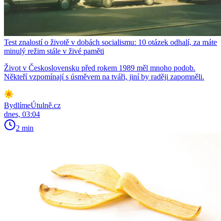
Test znalostí o životě v dobách socialismu: 10 otázek odhalí, za máte
minulý režim stále v živé paměti
Život v Československu před rokem 1989 měl mnoho podob.
Někteří vzpomínají s úsměvem na tváři, jiní by raději zapomněli.
BydlímeÚtulně.cz
dnes, 03:04
2 min