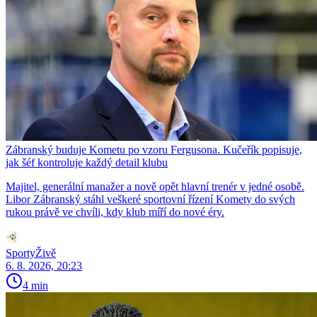
Zábranský buduje Kometu po vzoru Fergusona. Kučeřík popisuje,
jak šéf kontroluje každý detail klubu
Majitel, generální manažer a nově opět hlavní trenér v jedné osobě.
Libor Zábranský stáhl veškeré sportovní řízení Komety do svých
rukou právě ve chvíli, kdy klub míří do nové éry.
SportyŽivě
6. 8. 2026, 20:23
4 min