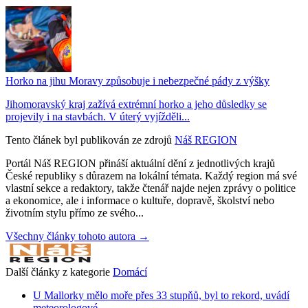
Horko na jihu Moravy způsobuje i nebezpečné pády z výšky
Jihomoravský kraj zažívá extrémní horko a jeho důsledky se
projevily i na stavbách. V úterý vyjížděli...
Tento článek byl publikován ze zdrojů
Náš REGION
Portál Náš REGION přináší aktuální dění z jednotlivých krajů
České republiky s důrazem na lokální témata. Každý region má své
vlastní sekce a redaktory, takže čtenář najde nejen zprávy o politice
a ekonomice, ale i informace o kultuře, dopravě, školství nebo
životním stylu přímo ze svého...
Všechny články tohoto autora →
Další články z kategorie
Domácí
U Mallorky mělo moře přes 33 stupňů, byl to rekord, uvádí
meteorologové