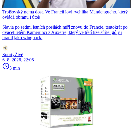
Trpišovský nemá dost. Ve Francii loví rychlíka Mandengueho, který
ovládá obranu i útok
Slavia po sedmi letních posilách míří znovu do Francie, tentokrát po
dvacetiletém Kamerunci z Auxerre, který ve třetí lize střílel góly i
bránil jako wingback.
SportyŽivě
6. 8. 2026, 22:05
3 min