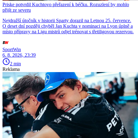
Priske potvrdil Kuchtovo přeřazení k béčku. Rozuzlení by mohlo
přijít ze severu
Nejdražší útočník v historii Sparty dorazil na Letnou 25. července.
O deset dní později chyběl Jan Kuchta v nominaci na Lyon úplně a
místo přípravy na Ligu mistrů odjel trénovat s třetiligovou rezervou.
SportWin
6. 8. 2026, 23:39
2 min
Reklama