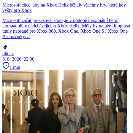
Microsoft chce, aby na Xbox Helix běhaly všechny hry, které kdy
vyšly pro Xbox
Microsoft začal prosazovat strategii v podobě maximální herní
kompatibility nadcházejícího Xbox Helix. Měly by na něm fungovat
tituly napsané pro Xbox 360, Xbox One, Xbox One S / Xbox One
X i novinky…
diit.cz
6. 8. 2026, 22:00
1 min