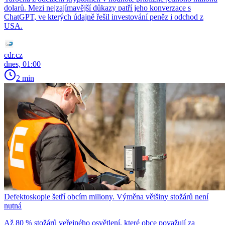
dolarů. Mezi nejzajímavější důkazy patří jeho konverzace s
ChatGPT, ve kterých údajně řešil investování peněz i odchod z
USA.
cdr.cz
dnes, 01:00
2 min
Defektoskopie šetří obcím miliony. Výměna většiny stožárů není
nutná
Až 80 % stožárů veřejného osvětlení, které obce považují za