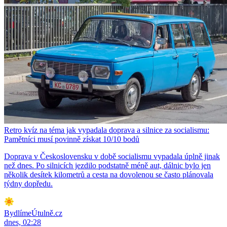
Retro kvíz na téma jak vypadala doprava a silnice za socialismu:
Pamětníci musí povinně získat 10/10 bodů
Doprava v Československu v době socialismu vypadala úplně jinak
než dnes. Po silnicích jezdilo podstatně méně aut, dálnic bylo jen
několik desítek kilometrů a cesta na dovolenou se často plánovala
týdny dopředu.
BydlímeÚtulně.cz
dnes, 02:28