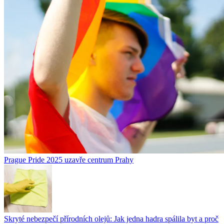
Prague Pride 2025 uzavře centrum Prahy
Skryté nebezpečí přírodních olejů: Jak jedna hadra spálila byt a proč