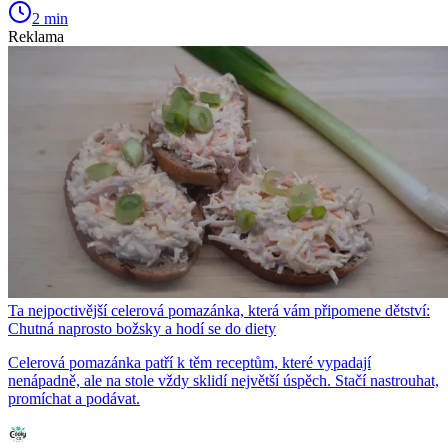
2 min
Reklama
Ta nejpoctivější celerová pomazánka, která vám připomene dětství:
Chutná naprosto božsky a hodí se do diety
Celerová pomazánka patří k těm receptům, které vypadají
nenápadně, ale na stole vždy sklidí největší úspěch. Stačí nastrouhat,
promíchat a podávat.