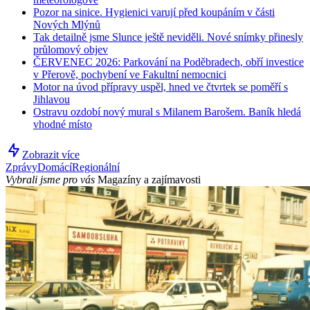
Pozor na sinice. Hygienici varují před koupáním v části
Nových Mlýnů
Tak detailně jsme Slunce ještě neviděli. Nové snímky přinesly
průlomový objev
ČERVENEC 2026: Parkování na Poděbradech, obří investice
v Přerově, pochybení ve Fakultní nemocnici
Motor na úvod přípravy uspěl, hned ve čtvrtek se poměří s
Jihlavou
Ostravu ozdobí nový mural s Milanem Barošem. Baník hledá
vhodné místo
Zobrazit více
Zprávy
Domácí
Regionální
Vybrali jsme pro vás
Magazíny a zajímavosti