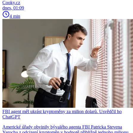
Cooky.cz
dnes, 01:09
4 min
FBI agent měl ukrást kryptoměny za milion dolarů. Usvědčil ho
ChatGPT
Americké úřady obvinily bývalého agenta FBI Patricka Stevena
Yarocha z odcizení kryptoměn v hodnotě přibližně jednoho milionu