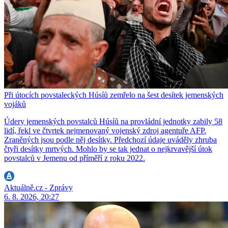
Při útocích povstaleckých Húsíů zemřelo na šest desítek jemenských
vojáků
Údery jemenských povstalců Húsíů na provládní jednotky zabily 58
lidí, řekl ve čtvrtek nejmenovaný vojenský zdroj agentuře AFP.
Zraněných jsou podle něj desítky. Předchozí údaje uváděly zhruba
čtyři desítky mrtvých. Mohlo by se tak jednat o nejkrvavější útok
povstalců v Jemenu od příměří z roku 2022.
Aktuálně.cz - Zprávy
6. 8. 2026, 20:27