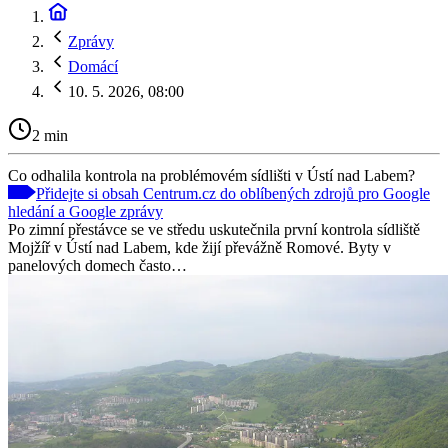
Zprávy
Domácí
10. 5. 2026, 08:00
2 min
Co odhalila kontrola na problémovém sídlišti v Ústí nad Labem?
Přidejte si obsah Centrum.cz do oblíbených zdrojů pro Google
hledání a Google zprávy
Po zimní přestávce se ve středu uskutečnila první kontrola sídliště
Mojžíř v Ústí nad Labem, kde žijí převážně Romové. Byty v
panelových domech často…