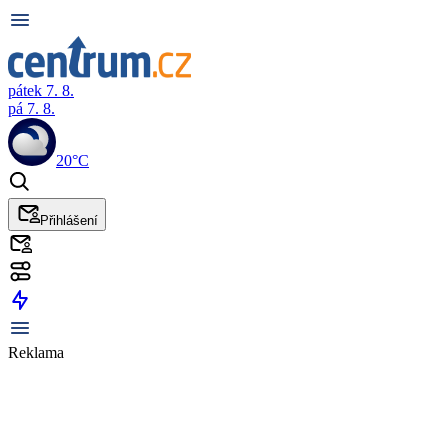
pátek 7. 8.
pá 7. 8.
20°C
Přihlášení
Reklama