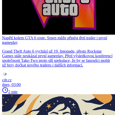
Napětí kolem GTA 6 roste. Srpen může přinést třetí trailer i první
gameplay
Grand Theft Auto 6 vychází už 19. listopadu, přesto Rockstar
Games stále neukázal první gameplay. Před výsledkovou konferencí
společnosti Take-Two proto sílí spekulace, že by se fanoušci mohli
už brzy dočkat nového traileru i dalších informací.
cdr.cz
dnes, 03:00
2 min