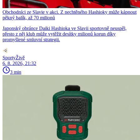
Obchodníci ze Slavie v akci. Z nechtěného Hashioky může kápnout
pěkný balík, až 70 milionů
Japonský obránce Daiki Hashioka ve Slavii sportovně neuspěl,
přesto z něj klub může vytěžit desítky milionů korun díky
promyšlené smluvní strategii.
SportyŽivě
6. 8. 2026, 21:32
3 min