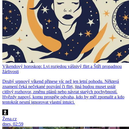
Víkendový horoskop: Lvi rozjedou vášnivý flirt a Štíři propadnou
žárlivosti
Druhý srpnový víkend přinese víc než jen letní pohodu. Některá
znamení čeká nečekané pozvání či flirt, jiná budou muset ustát
citlivý rozhovor, změnu plánů nebo návrat starých pochybností.
Hvězdy napoví, komu prospěje odvaha, kdo by měl zpomalit a kdo
tentokrát nesmí ignorovat vlastní intuici.
Žena.cz
dnes, 02:59