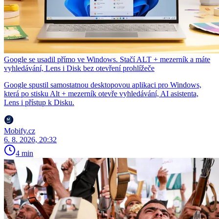
Google se usadil přímo ve Windows. Stačí ALT + mezerník a máte
vyhledávání, Lens i Disk bez otevření prohlížeče
Google spustil samostatnou desktopovou aplikaci pro Windows,
která po stisku Alt + mezerník otevře vyhledávání, AI asistenta,
Lens i přístup k Disku.
Mobify.cz
6. 8. 2026, 20:32
4 min