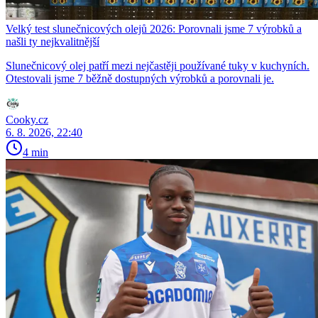
Velký test slunečnicových olejů 2026: Porovnali jsme 7 výrobků a
našli ty nejkvalitnější
Slunečnicový olej patří mezi nejčastěji používané tuky v kuchyních.
Otestovali jsme 7 běžně dostupných výrobků a porovnali je.
Cooky.cz
6. 8. 2026, 22:40
4 min