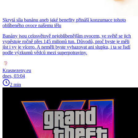
Skrytá síla banánu aneb jaké benefity přináší konzumace tohoto
oblíbeného ovoce našemu tělu
Banány jsou celosvětově nejoblíbenějším ovocem, ve světě se jich
vypěstuje ročně přes 145 milionů tun. Důvodů, proč byste je měli
jíst i vy je vícero. A neměli byste vyhazovat ani slupku, i ta se řadí
podle výzkumů vědců mezi superpotraviny.
Krasnezeny.eu
dnes, 03:04
2 min