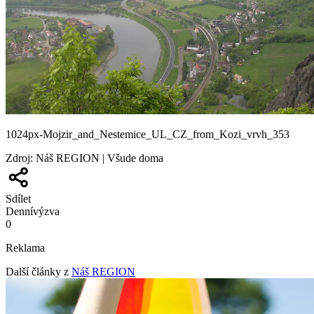
1024px-Mojzir_and_Nestemice_UL_CZ_from_Kozi_vrvh_353
Zdroj
:
Náš REGION | Všude doma
Sdílet
Denní
výzva
0
Reklama
Další články z
Náš REGION