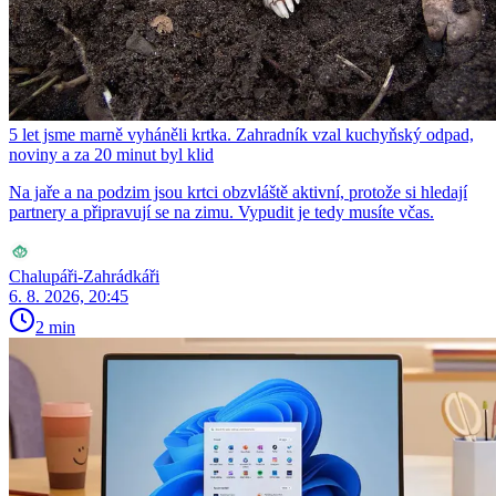
5 let jsme marně vyháněli krtka. Zahradník vzal kuchyňský odpad,
noviny a za 20 minut byl klid
Na jaře a na podzim jsou krtci obzvláště aktivní, protože si hledají
partnery a připravují se na zimu. Vypudit je tedy musíte včas.
Chalupáři-Zahrádkáři
6. 8. 2026, 20:45
2 min