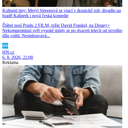
Kulturní tipy: Meryl Streepová se vrací v ikonické roli, divadlo na
hradě Kašperk i nová česká komedie
Ďábel nosí Pradu 2 FILM, režie David Frankel, na Disney+
Nekompromisní svět vysoké módy se po dvaceti letech od prvního
dílu vrátil. Nesmlouvavá...
HN.cz
6. 8. 2026, 22:00
Reklama