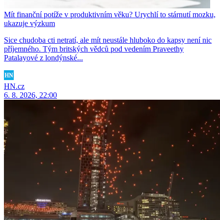
Mít finanční potíže v produktivním věku? Urychlí to stárnutí mozku,
ukazuje výzkum
Sice chudoba cti netratí, ale mít neustále hluboko do kapsy není nic
příjemného. Tým britských vědců pod vedením Praveethy
Patalayové z londýnské...
HN.cz
6. 8. 2026, 22:00