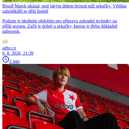
Brusíř Marek ukázal, pod jakým úhlem brousit nůž sekačky. Většina
zahrádkářů to dělá špatně
Podzim je ideálním obdobím pro přípravu zahradní techniky na
příští sezonu. Začít je dobré u sekačky, kterou je třeba důkladně
nabrousit.
adbz.cz
6. 8. 2026, 21:39
2 min