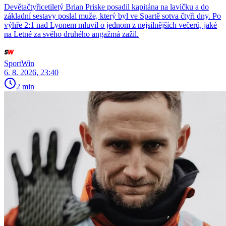
Devětačtyřicetiletý Brian Priske posadil kapitána na lavičku a do
základní sestavy poslal muže, který byl ve Spartě sotva čtyři dny. Po
výhře 2:1 nad Lyonem mluvil o jednom z nejsilnějších večerů, jaké
na Letné za svého druhého angažmá zažil.
SportWin
6. 8. 2026, 23:40
2 min