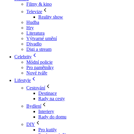
Filmy & kino
Televize
Reality show
Hudba
Hry
Literatura
Výtvarné umění
Divadlo
Digi a stream
Celebrity
Módní policie
Pro pamětníky
Nové tváře
Lifestyle
Cestování
Destinace
Rady na cesty
Bydlení
Interiery
Rady do domu
DIY
Pro kutily