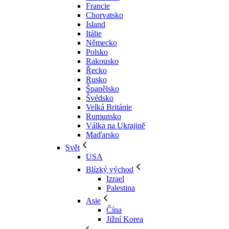
Francie
Chorvatsko
Island
Itálie
Německo
Polsko
Rakousko
Řecko
Rusko
Španělsko
Švédsko
Velká Británie
Rumunsko
Válka na Ukrajině
Maďarsko
Svět
USA
Blízký východ
Izrael
Palestina
Asie
Čína
Jižní Korea