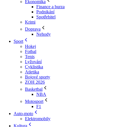
Ekonomika
Finance a burza
Podnikání
Spotřebitel
Krimi
Doprava
Nehody
Sport
Hokej
Fotbal
Tenis
Lyžování
Cyklistika
Atletika
Bojové sporty
ZOH 2026
Basketbal
NBA
Motosport
F1
Auto-moto
Elektromobily
Kultura