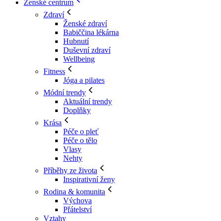
Ženské centrum
Zdraví
Ženské zdraví
Babiččina lékárna
Hubnutí
Duševní zdraví
Wellbeing
Fitness
Jóga a pilates
Módní trendy
Aktuální trendy
Doplňky
Krása
Péče o pleť
Péče o tělo
Vlasy
Nehty
Příběhy ze života
Inspirativní ženy
Rodina & komunita
Výchova
Přátelství
Vztahy