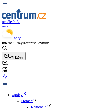
neděle 9. 8.
ne 9. 8.
30°C
Internet
Firmy
Recepty
Slovníky
Přihlášení
Zprávy
Domácí
Regionální