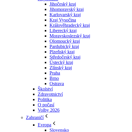
Jihočeský kraj
Jihomoravský kraj
Karlovarský kraj
Kraj Vysočina
Králověhradecký kraj
Liberecký kraj
Moravskoslezský kraj
Olomoucký kraj
Pardubický kraj
Plzeňský kraj
Středočeský kraj
Ústecký kraj
Zlínský kraj
Praha
Brno
Ostrava
Školství
Zdravotnictví
Politika
O počasí
Volby 2026
Zahraničí
Evropa
Slovensko