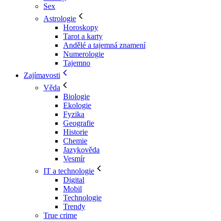
Sex
Astrologie
Horoskopy
Tarot a karty
Andělé a tajemná znamení
Numerologie
Tajemno
Zajímavosti
Věda
Biologie
Ekologie
Fyzika
Geografie
Historie
Chemie
Jazykověda
Vesmír
IT a technologie
Digital
Mobil
Technologie
Trendy
True crime