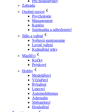
Pro hospodyňky
Zahrada
Osobní rozvoj
Psychologie
Management
Kariéra
Spiritualita a náboženství
Jídlo a vaření
Světová gastronomie
Levné vaření
Kulinářské triky
Mazlíčci
Kočky
Pejskové
Hobby
Modelářství
Včelařství
Rybaření
Letectví
Automobilismus
Adrenalin
Sběratelství
Houbaření