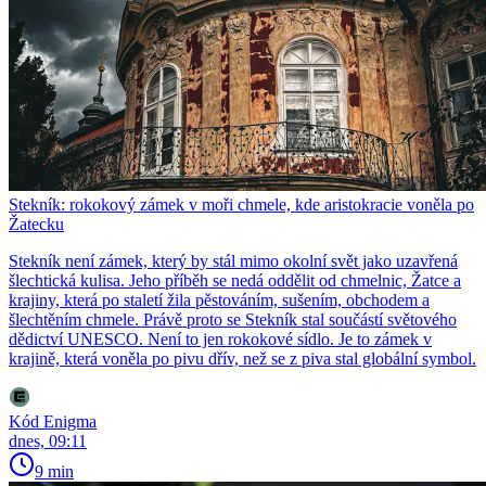
Stekník: rokokový zámek v moři chmele, kde aristokracie voněla po
Žatecku
Stekník není zámek, který by stál mimo okolní svět jako uzavřená
šlechtická kulisa. Jeho příběh se nedá oddělit od chmelnic, Žatce a
krajiny, která po staletí žila pěstováním, sušením, obchodem a
šlechtěním chmele. Právě proto se Stekník stal součástí světového
dědictví UNESCO. Není to jen rokokové sídlo. Je to zámek v
krajině, která voněla po pivu dřív, než se z piva stal globální symbol.
Kód Enigma
dnes, 09:11
9 min