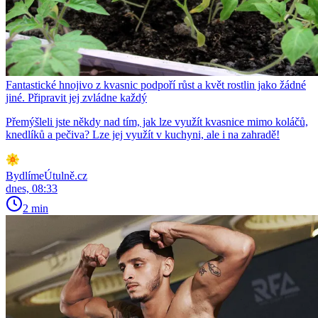
Fantastické hnojivo z kvasnic podpoří růst a květ rostlin jako žádné
jiné. Připravit jej zvládne každý
Přemýšleli jste někdy nad tím, jak lze využít kvasnice mimo koláčů,
knedlíků a pečiva? Lze jej využít v kuchyni, ale i na zahradě!
BydlímeÚtulně.cz
dnes, 08:33
2 min