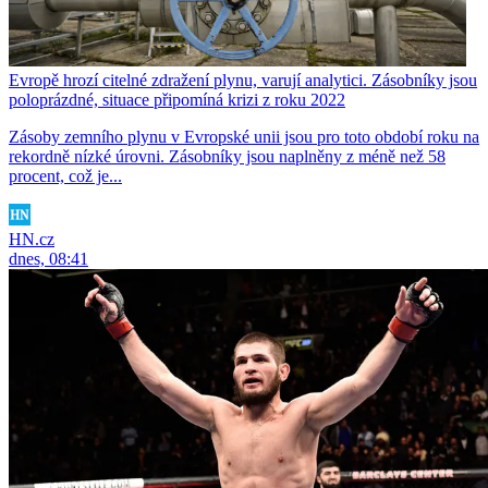
Evropě hrozí citelné zdražení plynu, varují analytici. Zásobníky jsou
poloprázdné, situace připomíná krizi z roku 2022
Zásoby zemního plynu v Evropské unii jsou pro toto období roku na
rekordně nízké úrovni. Zásobníky jsou naplněny z méně než 58
procent, což je...
HN.cz
dnes, 08:41