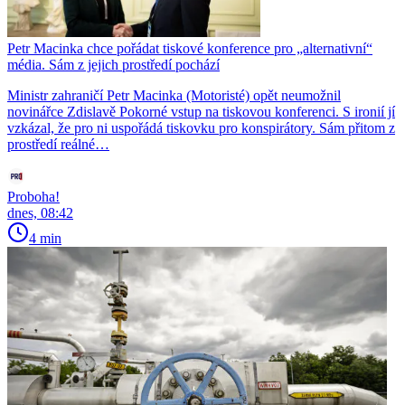
Petr Macinka chce pořádat tiskové konference pro „alternativní“
média. Sám z jejich prostředí pochází
Ministr zahraničí Petr Macinka (Motoristé) opět neumožnil
novinářce Zdislavě Pokorné vstup na tiskovou konferenci. S ironií jí
vzkázal, že pro ni uspořádá tiskovku pro konspirátory. Sám přitom z
prostředí reálné…
Proboha!
dnes, 08:42
4 min