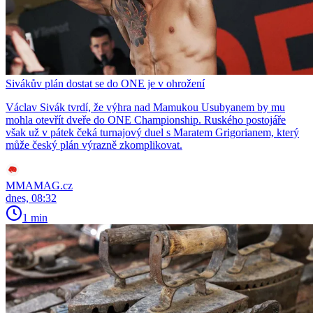
Sivákův plán dostat se do ONE je v ohrožení
Václav Sivák tvrdí, že výhra nad Mamukou Usubyanem by mu
mohla otevřít dveře do ONE Championship. Ruského postojáře
však už v pátek čeká turnajový duel s Maratem Grigorianem, který
může český plán výrazně zkomplikovat.
MMAMAG.cz
dnes, 08:32
1 min