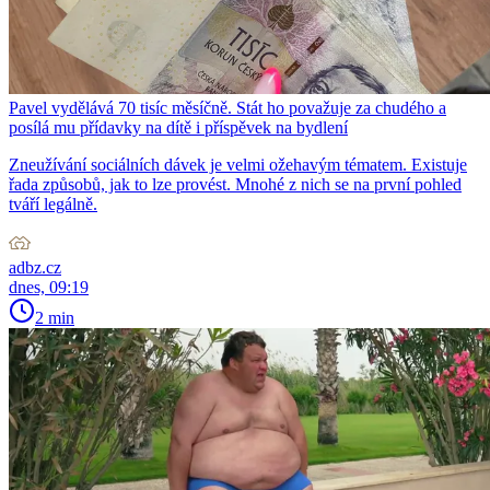
Pavel vydělává 70 tisíc měsíčně. Stát ho považuje za chudého a
posílá mu přídavky na dítě i příspěvek na bydlení
Zneužívání sociálních dávek je velmi ožehavým tématem. Existuje
řada způsobů, jak to lze provést. Mnohé z nich se na první pohled
tváří legálně.
adbz.cz
dnes, 09:19
2 min