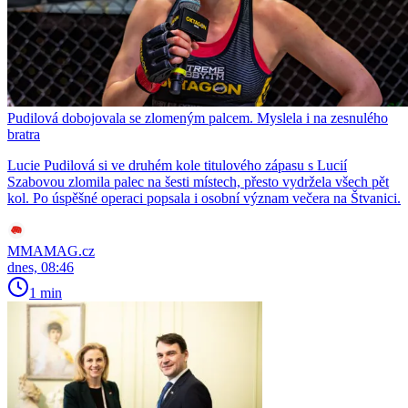
Pudilová dobojovala se zlomeným palcem. Myslela i na zesnulého
bratra
Lucie Pudilová si ve druhém kole titulového zápasu s Lucií
Szabovou zlomila palec na šesti místech, přesto vydržela všech pět
kol. Po úspěšné operaci popsala i osobní význam večera na Štvanici.
MMAMAG.cz
dnes, 08:46
1 min