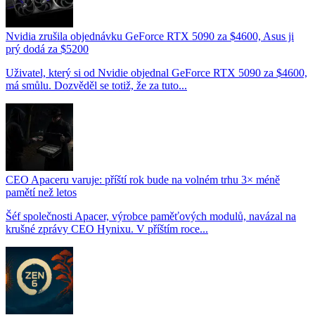
Nvidia zrušila objednávku GeForce RTX 5090 za $4600, Asus ji
prý dodá za $5200
Uživatel, který si od Nvidie objednal GeForce RTX 5090 za $4600,
má smůlu. Dozvěděl se totiž, že za tuto...
CEO Apaceru varuje: příští rok bude na volném trhu 3× méně
pamětí než letos
Šéf společnosti Apacer, výrobce paměťových modulů, navázal na
krušné zprávy CEO Hynixu. V příštím roce...