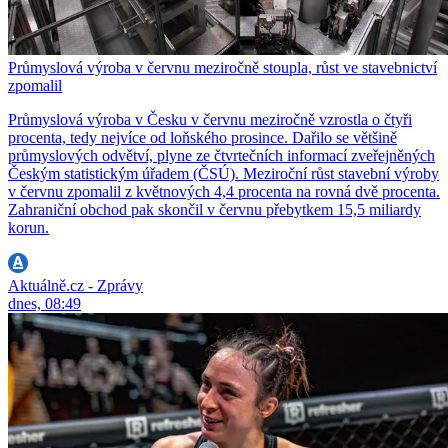
Průmyslová výroba v červnu meziročně stoupla, růst ve stavebnictví
zpomalil
Průmyslová výroba v Česku v červnu meziročně vzrostla o čtyři
procenta, tedy nejvíce od loňského prosince. Dařilo se většině
průmyslových odvětví, plyne ze čtvrtečních informací zveřejněných
Českým statistickým úřadem (ČSÚ). Meziroční růst stavební výroby
v červnu zpomalil z květnových 4,4 procenta na rovná dvě procenta.
Zahraniční obchod pak skončil v červnu přebytkem 15,5 miliardy
korun.
Aktuálně.cz - Zprávy
dnes, 08:49