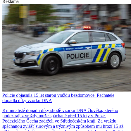
Reklama
Policie objasnila 15 let starou vraždu bezdomovce. Pachatele
dopadla díky vzorku DNA
Kriminalisté dopadli díky shodě vzorku DNA člověka, kterého
podezírají z vraždy muže spáchané před 15 lety v Praze.
Podezřelého Čecha zadrželi ve Středočeském kraji. Za vraždu
spáchanou zvlášť surovým a trýznivým způsobem mu hrozí 15 až