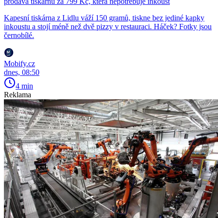
prodává tiskárnu za 799 Kč, která nepotřebuje inkoust
Kapesní tiskárna z Lidlu váží 150 gramů, tiskne bez jediné kapky
inkoustu a stojí méně než dvě pizzy v restauraci. Háček? Fotky jsou
černobílé.
Mobify.cz
dnes, 08:50
4 min
Reklama