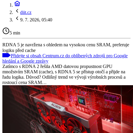
diit.cz
9. 7. 2026, 05:40
5 min
RDNA 5 je navržena s ohledem na vysokou cenu SRAM, preferuje
logiku před cache
Přidejte si obsah Centrum.cz do oblíbených zdrojů pro Google
hledání a Google zprávy
Zatímco s RDNA 2 řešila AMD datovou propustnost GPU
množstvím SRAM (cache), s RDNA 5 se přístup otočí a přijde na
řadu logika. Důvod? Odlišný trend ve vývoji výrobních procesů a
rostoucí cena SRAM…