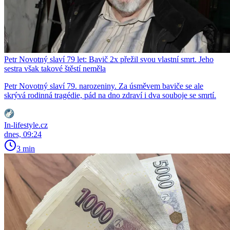
Petr Novotný slaví 79 let: Bavič 2x přežil svou vlastní smrt. Jeho
sestra však takové štěstí neměla
Petr Novotný slaví 79. narozeniny. Za úsměvem baviče se ale
skrývá rodinná tragédie, pád na dno zdraví i dva souboje se smrtí.
In-lifestyle.cz
dnes, 09:24
3 min