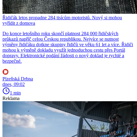
Řidičák letos propadne 284 tisícům motoristů. Nový si mohou
vyřídit z domova
Do konce letošního roku skončí platnost 284 000 řidičských
průkazů napříč celou Českou republikou. Nejvíce se nutnost
výměny řidičáku dotkne skupiny řidičů ve věku 61 let a více. Řidiči
mohou k výměně dokladu využít jednoduchou cestu přes Portál
dopravy. Elektronické podání žádosti o nový doklad je rychlé a
bezpečné.
Plzeňská Drbna
dnes, 09:02
1 min
Reklama