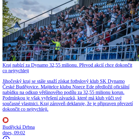
Kraj nabízí za Dynamo 32,55 milionu. Převod akcií chce dokončit
co nejrychleji
Jihočeský kraj se stále snaží získat fotbslový klub SK Dynamo
České Budějovice. Majitelce klubu Nnece Ede předložil oficiální
nabídku na odkup většinového podílu za 32,55 milionu korun.
Podmínkou je však vyřešení závazků, které má klub vůči své
současné vlastnici. Kraj zároveň deklaruje, že je připraven převzetí
dokončit co nejrychleji.
Budějcká Drbna
dnes, 09:02