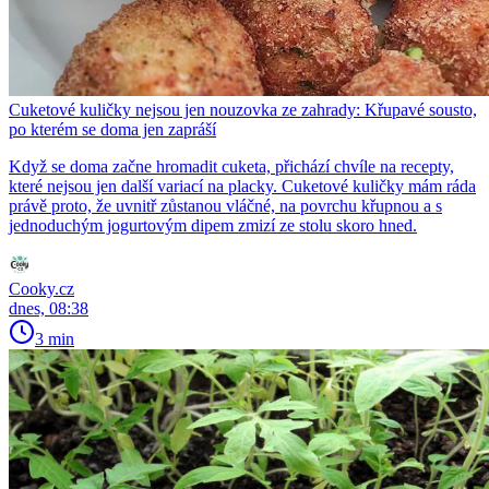
Cuketové kuličky nejsou jen nouzovka ze zahrady: Křupavé sousto,
po kterém se doma jen zapráší
Když se doma začne hromadit cuketa, přichází chvíle na recepty,
které nejsou jen další variací na placky. Cuketové kuličky mám ráda
právě proto, že uvnitř zůstanou vláčné, na povrchu křupnou a s
jednoduchým jogurtovým dipem zmizí ze stolu skoro hned.
Cooky.cz
dnes, 08:38
3 min