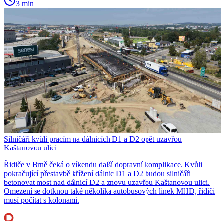
3 min
Silničáři kvůli pracím na dálnicích D1 a D2 opět uzavřou
Kaštanovou ulici
Řidiče v Brně čeká o víkendu další dopravní komplikace. Kvůli
pokračující přestavbě křížení dálnic D1 a D2 budou silničáři
betonovat most nad dálnicí D2 a znovu uzavřou Kaštanovou ulici.
Omezení se dotknou také několika autobusových linek MHD, řidiči
musí počítat s kolonami.