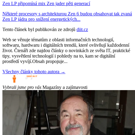
Zen LP připomíná mix Zen jader pěti generací
Některé procesory s architekturou Zen 6 budou obsahovat tak zvaná
Zen LP jádra pro snížení energetických...
Tento článek byl publikován ze zdrojů
diit.cz
Web se věnuje tématům z oblasti informačních technologií,
softwaru, hardwaru i digitálních trendů, které ovlivňují každodenní
život. Čtenáři zde najdou články o novinkách ze světa IT, praktické
tipy, vysvětlení technologií i pohledy na to, kam se digitální
prostředí vyvíjí.Obsah propojuje...
Všechny články tohoto autora →
Vybrali jsme pro vás
Magazíny a zajímavosti