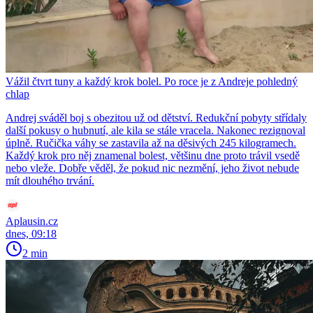
Vážil čtvrt tuny a každý krok bolel. Po roce je z Andreje pohledný
chlap
Andrej sváděl boj s obezitou už od dětství. Redukční pobyty střídaly
další pokusy o hubnutí, ale kila se stále vracela. Nakonec rezignoval
úplně. Ručička váhy se zastavila až na děsivých 245 kilogramech.
Každý krok pro něj znamenal bolest, většinu dne proto trávil vsedě
nebo vleže. Dobře věděl, že pokud nic nezmění, jeho život nebude
mít dlouhého trvání.
Aplausin.cz
dnes, 09:18
2 min