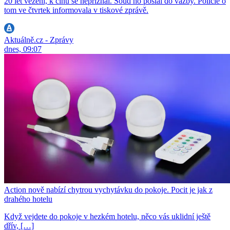
20 let vězení, k činu se nepřiznal. Soud ho poslal do vazby. Policie o
tom ve čtvrtek informovala v tiskové zprávě.
Aktuálně.cz - Zprávy
dnes, 09:07
Action nově nabízí chytrou vychytávku do pokoje. Pocit je jak z
drahého hotelu
Když vejdete do pokoje v hezkém hotelu, něco vás uklidní ještě
dřív, […]