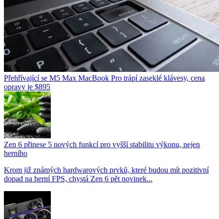
Přehřívající se M5 Max MacBook Pro trápí zaseklé klávesy, cena
opravy je $895
Zen 6 přinese 5 nových funkcí pro vyšší stabilitu výkonu, nejen
herního
Krom již známých hardwarových prvků, které budou mít pozitivní
dopad na herní FPS, chystá Zen 6 pět novinek...