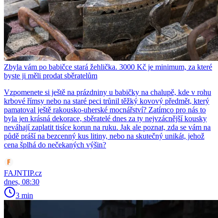
Zbyla vám po babičce stará žehlička. 3000 Kč je minimum, za které
byste ji měli prodat sběratelům
Vzpomenete si ještě na prázdniny u babičky na chalupě, kde v rohu
krbové římsy nebo na staré peci trůnil těžký kovový předmět, který
pamatoval ještě rakousko-uherské mocnářství? Zatímco pro nás to
byla jen krásná dekorace, sběratelé dnes za ty nejvzácnější kousky
neváhají zaplatit tisíce korun na ruku. Jak ale poznat, zda se vám na
půdě práší na bezcenný kus litiny, nebo na skutečný unikát, jehož
cena šplhá do nečekaných výšin?
FAJNTIP.cz
dnes, 08:30
3 min