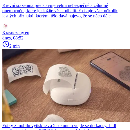
Krevní sraženina představuje velmi nebezpečné a záludné
onemocnění, které je složité včas odhalit. Existuje však několik
jasných příznaků, kterými tělo dává najevo, že se něco děje.
Krasnezeny.eu
dnes, 08:52
2 min
Fotky z mobilu vytiskne za 5 sekund a vejde se do kapsy. Lidl