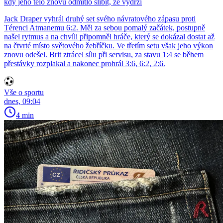
kdy jeho tělo znovu odmítlo slíbit, že vydrží
Jack Draper vyhrál druhý set svého návratového zápasu proti
Térenci Atmanemu 6:2. Měl za sebou pomalý začátek, postupně
našel rytmus a na chvíli připomněl hráče, který se dokázal dostat až
na čtvrté místo světového žebříčku. Ve třetím setu však jeho výkon
znovu odešel. Brit ztrácel sílu při servisu, za stavu 1:4 se během
přestávky rozplakal a nakonec prohrál 3:6, 6:2, 2:6.
Vše o sportu
dnes, 09:04
4 min