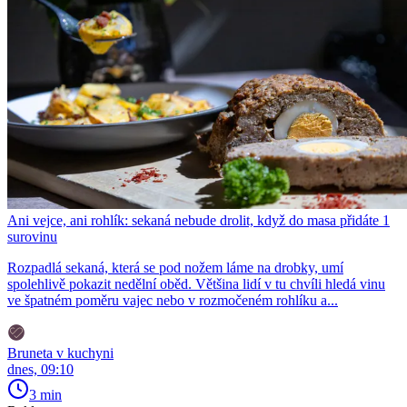
Ani vejce, ani rohlík: sekaná nebude drolit, když do masa přidáte 1
surovinu
Rozpadlá sekaná, která se pod nožem láme na drobky, umí
spolehlivě pokazit nedělní oběd. Většina lidí v tu chvíli hledá vinu
ve špatném poměru vajec nebo v rozmočeném rohlíku a...
Bruneta v kuchyni
dnes, 09:10
3 min