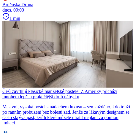
Brněnská Drbna
dnes, 09:00
1 min
Češi zavrhují klasické manželské postele. Z Ameriky přichází
mnohem lepší a praktičtější druh nábytku
Masivní, vysoká postel s nádechem luxusu – sen každého, kdo touží
po ranním probuzení bez bolesti zad. Jenže za lákavým designem se
často skrývá past, kvůli které můžete utratit majlant za pouhou
imitaci.