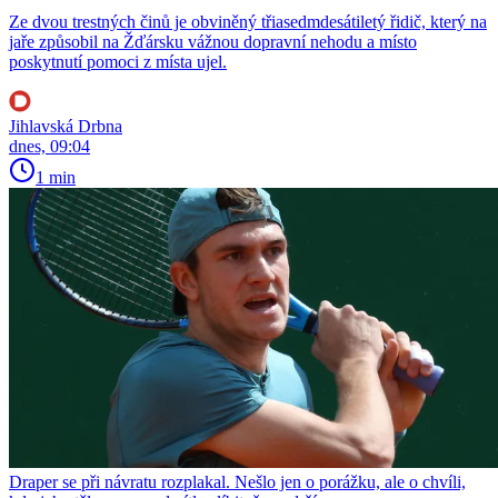
Ze dvou trestných činů je obviněný třiasedmdesátiletý řidič, který na
jaře způsobil na Žďársku vážnou dopravní nehodu a místo
poskytnutí pomoci z místa ujel.
Jihlavská Drbna
dnes, 09:04
1 min
Draper se při návratu rozplakal. Nešlo jen o porážku, ale o chvíli,