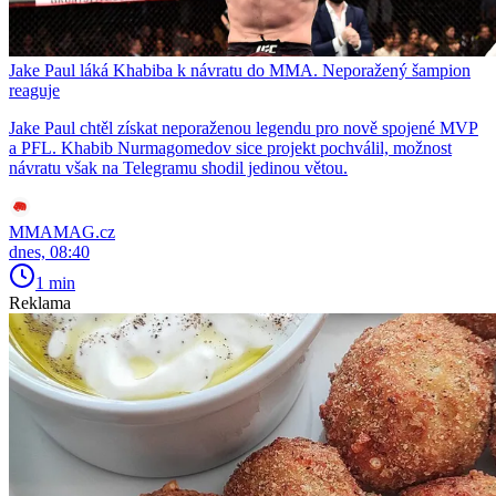
Jake Paul láká Khabiba k návratu do MMA. Neporažený šampion
reaguje
Jake Paul chtěl získat neporaženou legendu pro nově spojené MVP
a PFL. Khabib Nurmagomedov sice projekt pochválil, možnost
návratu však na Telegramu shodil jedinou větou.
MMAMAG.cz
dnes, 08:40
1 min
Reklama