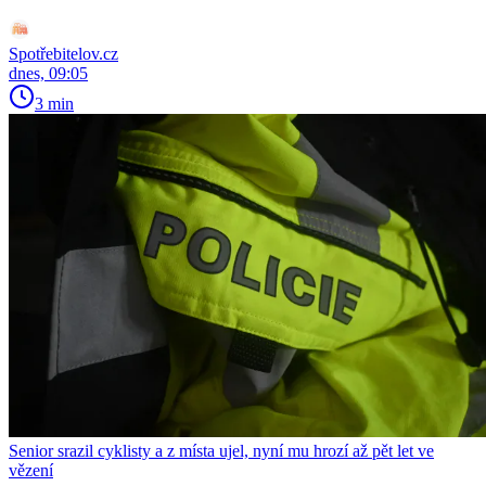
Spotřebitelov.cz
dnes, 09:05
3 min
Senior srazil cyklisty a z místa ujel, nyní mu hrozí až pět let ve
vězení