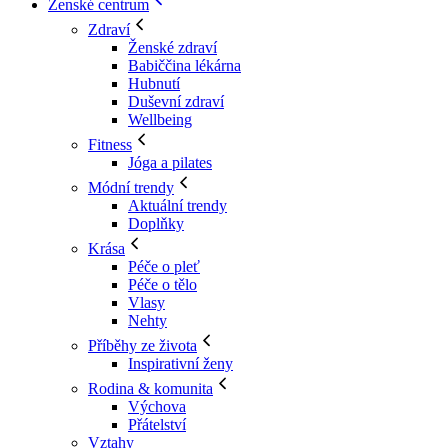
Ženské centrum
Zdraví
Ženské zdraví
Babiččina lékárna
Hubnutí
Duševní zdraví
Wellbeing
Fitness
Jóga a pilates
Módní trendy
Aktuální trendy
Doplňky
Krása
Péče o pleť
Péče o tělo
Vlasy
Nehty
Příběhy ze života
Inspirativní ženy
Rodina & komunita
Výchova
Přátelství
Vztahy