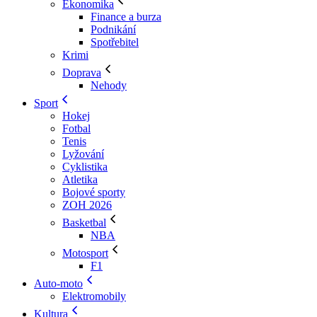
Ekonomika
Finance a burza
Podnikání
Spotřebitel
Krimi
Doprava
Nehody
Sport
Hokej
Fotbal
Tenis
Lyžování
Cyklistika
Atletika
Bojové sporty
ZOH 2026
Basketbal
NBA
Motosport
F1
Auto-moto
Elektromobily
Kultura