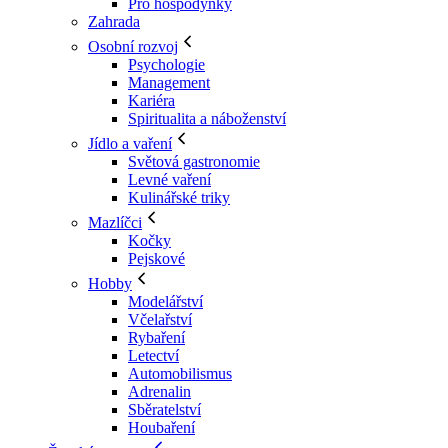
Pro hospodyňky
Zahrada
Osobní rozvoj
Psychologie
Management
Kariéra
Spiritualita a náboženství
Jídlo a vaření
Světová gastronomie
Levné vaření
Kulinářské triky
Mazlíčci
Kočky
Pejskové
Hobby
Modelářství
Včelařství
Rybaření
Letectví
Automobilismus
Adrenalin
Sběratelství
Houbaření