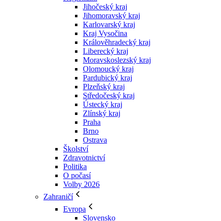
Jihočeský kraj
Jihomoravský kraj
Karlovarský kraj
Kraj Vysočina
Králověhradecký kraj
Liberecký kraj
Moravskoslezský kraj
Olomoucký kraj
Pardubický kraj
Plzeňský kraj
Středočeský kraj
Ústecký kraj
Zlínský kraj
Praha
Brno
Ostrava
Školství
Zdravotnictví
Politika
O počasí
Volby 2026
Zahraničí
Evropa
Slovensko