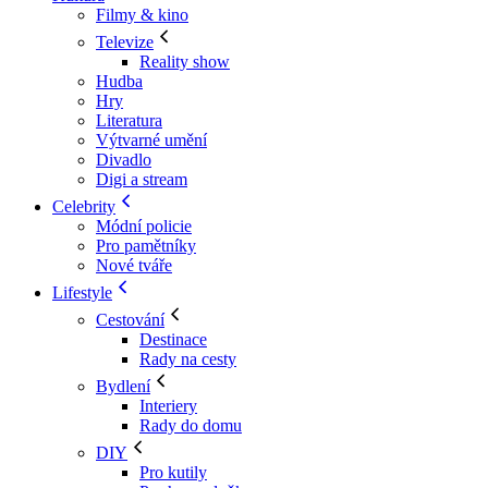
Filmy & kino
Televize
Reality show
Hudba
Hry
Literatura
Výtvarné umění
Divadlo
Digi a stream
Celebrity
Módní policie
Pro pamětníky
Nové tváře
Lifestyle
Cestování
Destinace
Rady na cesty
Bydlení
Interiery
Rady do domu
DIY
Pro kutily