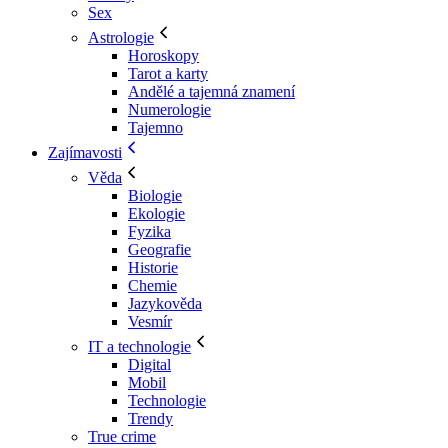
Sex
Astrologie
Horoskopy
Tarot a karty
Andělé a tajemná znamení
Numerologie
Tajemno
Zajímavosti
Věda
Biologie
Ekologie
Fyzika
Geografie
Historie
Chemie
Jazykověda
Vesmír
IT a technologie
Digital
Mobil
Technologie
Trendy
True crime