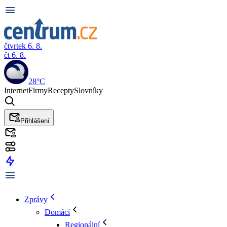
čtvrtek 6. 8.
čt 6. 8.
28°C
Internet
Firmy
Recepty
Slovníky
Přihlášení
Zprávy
Domácí
Regionální