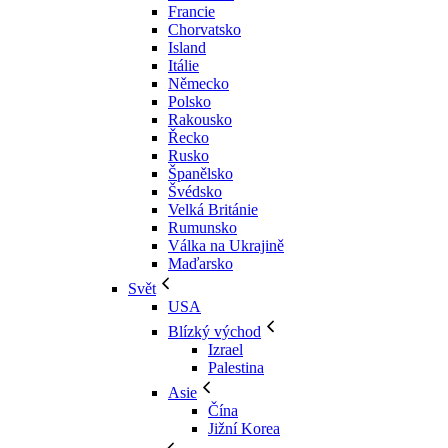
Francie
Chorvatsko
Island
Itálie
Německo
Polsko
Rakousko
Řecko
Rusko
Španělsko
Švédsko
Velká Británie
Rumunsko
Válka na Ukrajině
Maďarsko
Svět
USA
Blízký východ
Izrael
Palestina
Asie
Čína
Jižní Korea