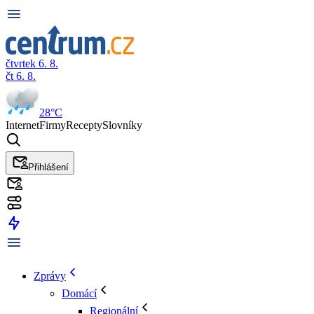
čtvrtek 6. 8.
čt 6. 8.
28°C
Internet
Firmy
Recepty
Slovníky
Přihlášení
Zprávy
Domácí
Regionální