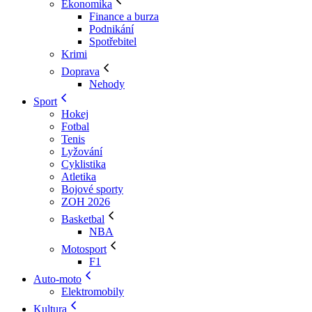
Ekonomika
Finance a burza
Podnikání
Spotřebitel
Krimi
Doprava
Nehody
Sport
Hokej
Fotbal
Tenis
Lyžování
Cyklistika
Atletika
Bojové sporty
ZOH 2026
Basketbal
NBA
Motosport
F1
Auto-moto
Elektromobily
Kultura