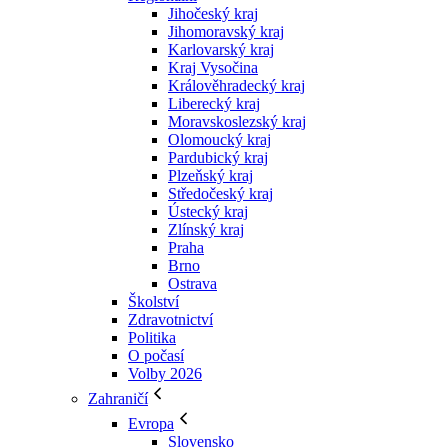
Jihočeský kraj
Jihomoravský kraj
Karlovarský kraj
Kraj Vysočina
Králověhradecký kraj
Liberecký kraj
Moravskoslezský kraj
Olomoucký kraj
Pardubický kraj
Plzeňský kraj
Středočeský kraj
Ústecký kraj
Zlínský kraj
Praha
Brno
Ostrava
Školství
Zdravotnictví
Politika
O počasí
Volby 2026
Zahraničí
Evropa
Slovensko