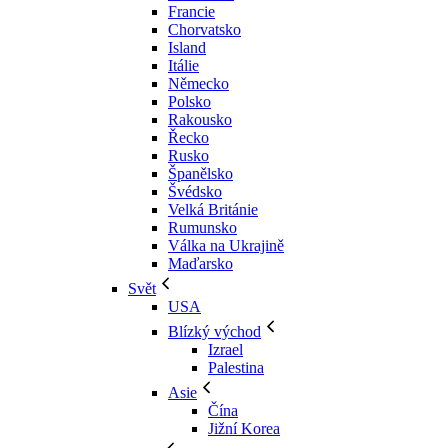
Francie
Chorvatsko
Island
Itálie
Německo
Polsko
Rakousko
Řecko
Rusko
Španělsko
Švédsko
Velká Británie
Rumunsko
Válka na Ukrajině
Maďarsko
Svět
USA
Blízký východ
Izrael
Palestina
Asie
Čína
Jižní Korea