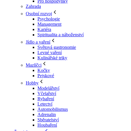
Pro hospodyňky
Zahrada
Osobní rozvoj
Psychologie
Management
Kariéra
Spiritualita a náboženství
Jídlo a vaření
Světová gastronomie
Levné vaření
Kulinářské triky
Mazlíčci
Kočky
Pejskové
Hobby
Modelářství
Včelařství
Rybaření
Letectví
Automobilismus
Adrenalin
Sběratelství
Houbaření