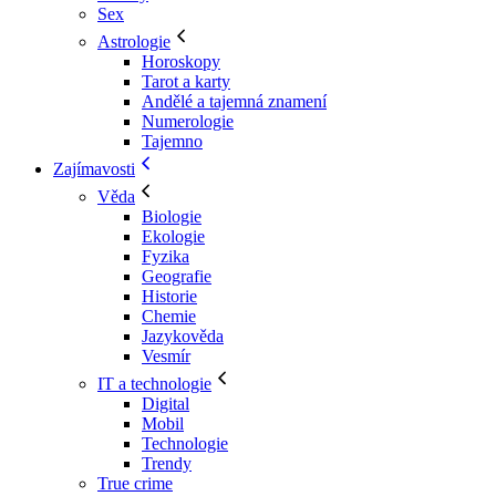
Sex
Astrologie
Horoskopy
Tarot a karty
Andělé a tajemná znamení
Numerologie
Tajemno
Zajímavosti
Věda
Biologie
Ekologie
Fyzika
Geografie
Historie
Chemie
Jazykověda
Vesmír
IT a technologie
Digital
Mobil
Technologie
Trendy
True crime