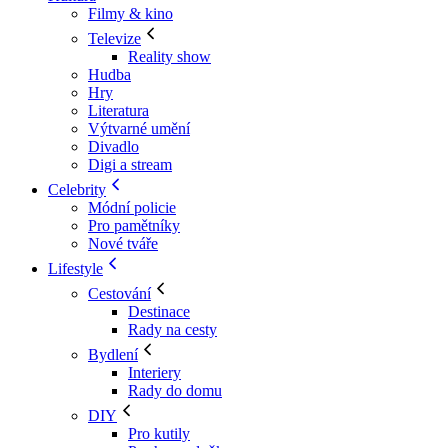
Filmy & kino
Televize
Reality show
Hudba
Hry
Literatura
Výtvarné umění
Divadlo
Digi a stream
Celebrity
Módní policie
Pro pamětníky
Nové tváře
Lifestyle
Cestování
Destinace
Rady na cesty
Bydlení
Interiery
Rady do domu
DIY
Pro kutily