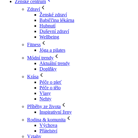
Ženské centrum
Zdraví
Ženské zdraví
Babiččina lékárna
Hubnutí
Duševní zdraví
Wellbeing
Fitness
Jóga a pilates
Módní trendy
Aktuální trendy
Doplňky
Krása
Péče o pleť
Péče o tělo
Vlasy
Nehty
Příběhy ze života
Inspirativní ženy
Rodina & komunita
Výchova
Přátelství
Vztahy