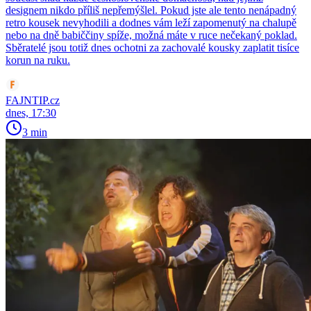
designem nikdo příliš nepřemýšlel. Pokud jste ale tento nenápadný
retro kousek nevyhodili a dodnes vám leží zapomenutý na chalupě
nebo na dně babiččiny spíže, možná máte v ruce nečekaný poklad.
Sběratelé jsou totiž dnes ochotni za zachovalé kousky zaplatit tisíce
korun na ruku.
FAJNTIP.cz
dnes, 17:30
3 min