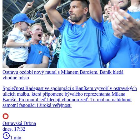
Ostravu ozdobí nový mural s Milanem Barošem. Baník hledá
vhodné místo
Společnost Radegast ve spolupráci s Baníkem vytvoří v ostravských
ulicích malbu, která připomene bývalého reprezentanta Milana
Baroše. Pro mural teď hledají vhodnou zeď. Tu mohou nabídnout
samotní fanoušci i široká veřejnost.
Ostravská Drbna
dnes, 17:32
1 min