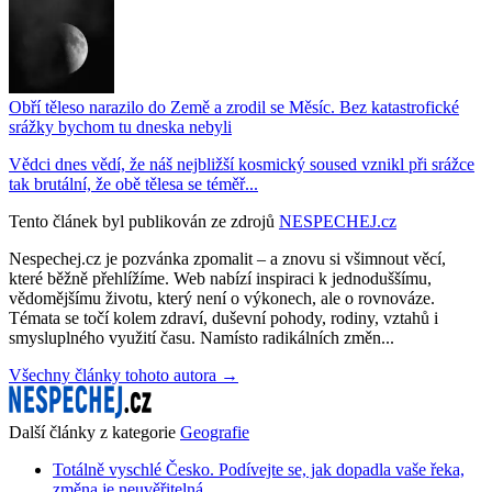
Obří těleso narazilo do Země a zrodil se Měsíc. Bez katastrofické
srážky bychom tu dneska nebyli
Vědci dnes vědí, že náš nejbližší kosmický soused vznikl při srážce
tak brutální, že obě tělesa se téměř...
Tento článek byl publikován ze zdrojů
NESPECHEJ.cz
Nespechej.cz je pozvánka zpomalit – a znovu si všimnout věcí,
které běžně přehlížíme. Web nabízí inspiraci k jednoduššímu,
vědomějšímu životu, který není o výkonech, ale o rovnováze.
Témata se točí kolem zdraví, duševní pohody, rodiny, vztahů i
smysluplného využití času. Namísto radikálních změn...
Všechny články tohoto autora →
Další články z kategorie
Geografie
Totálně vyschlé Česko. Podívejte se, jak dopadla vaše řeka,
změna je neuvěřitelná