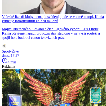
V české lize tři kluby nemají osvětlení, jinde se v zimě netopí. Kania
kritizuje infrastrukturu za 770 milionů
Majitel libereckého Slovanu a člen Ligového výboru LFA Ondřej
Kania otevřeně napadl provozní stav stadionů v nejvyšší soutěži a
spojil ho s budoucí cenou televizních práv.
SportyŽivě
dnes, 17:27
4 min
Reklama