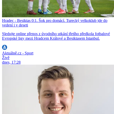
Hradec - Besiktas 0:1. Šok pro domácí. Turecký velkoklub jde do
vedení i v deseti
Sledujte online přenos z úvodního utkání třetího předkola fotbalové
Evropské ligy mezi Hradcem Králové a Besiktasem Istanbul.
Aktuálně.cz - Sport
Živě
dnes, 17:28