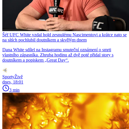
Šéf UFC White vzdal hold zesnulému Nascimentovi a krátce nato se
na sítích pochlubil doutníkem a skvělým dnem
Dana White sdílel na Instagramu smuteční oznámení o smrti
vlastního zápasníka. Zhruba hodinu až dvě poté přidal story s
doutníkem a popiskem „Great Day“.
SportyŽivě
dnes, 18:01
3 min