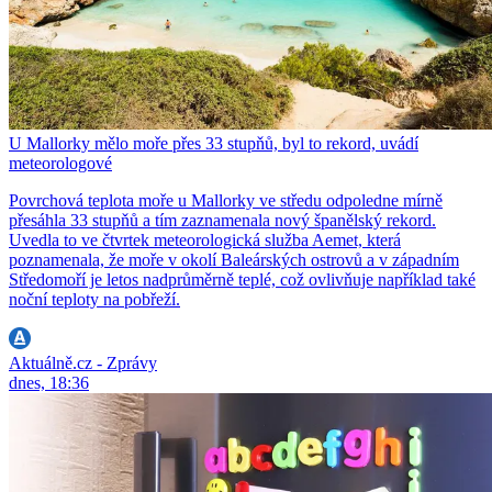
U Mallorky mělo moře přes 33 stupňů, byl to rekord, uvádí
meteorologové
Povrchová teplota moře u Mallorky ve středu odpoledne mírně
přesáhla 33 stupňů a tím zaznamenala nový španělský rekord.
Uvedla to ve čtvrtek meteorologická služba Aemet, která
poznamenala, že moře v okolí Baleárských ostrovů a v západním
Středomoří je letos nadprůměrně teplé, což ovlivňuje například také
noční teploty na pobřeží.
Aktuálně.cz - Zprávy
dnes, 18:36