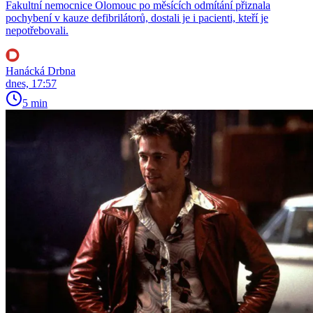
Fakultní nemocnice Olomouc po měsících odmítání přiznala
pochybení v kauze defibrilátorů, dostali je i pacienti, kteří je
nepotřebovali.
Hanácká Drbna
dnes, 17:57
5 min