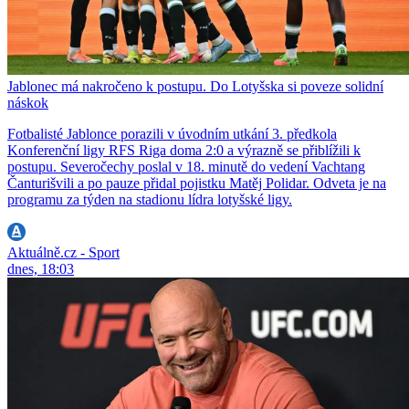
Jablonec má nakročeno k postupu. Do Lotyšska si poveze solidní
náskok
Fotbalisté Jablonce porazili v úvodním utkání 3. předkola
Konferenční ligy RFS Riga doma 2:0 a výrazně se přiblížili k
postupu. Severočechy poslal v 18. minutě do vedení Vachtang
Čanturišvili a po pauze přidal pojistku Matěj Polidar. Odveta je na
programu za týden na stadionu lídra lotyšské ligy.
Aktuálně.cz - Sport
dnes, 18:03