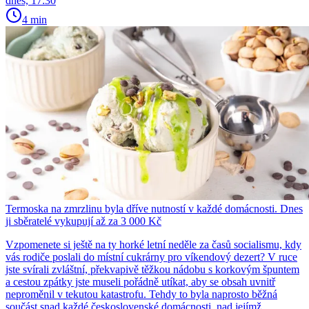
dnes, 17:30
4 min
Termoska na zmrzlinu byla dříve nutností v každé domácnosti. Dnes
ji sběratelé vykupují až za 3 000 Kč
Vzpomenete si ještě na ty horké letní neděle za časů socialismu, kdy
vás rodiče poslali do místní cukrárny pro víkendový dezert? V ruce
jste svírali zvláštní, překvapivě těžkou nádobu s korkovým špuntem
a cestou zpátky jste museli pořádně utíkat, aby se obsah uvnitř
neproměnil v tekutou katastrofu. Tehdy to byla naprosto běžná
součást snad každé československé domácnosti, nad jejímž