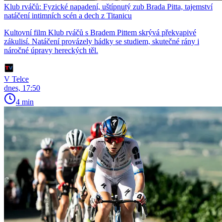
Klub rváčů: Fyzické napadení, uštípnutý zub Brada Pitta, tajemství
natáčení intimních scén a dech z Titanicu
Kultovní film Klub rváčů s Bradem Pittem skrývá překvapivé
zákulisí. Natáčení provázely hádky se studiem, skutečné rány i
náročné úpravy hereckých těl.
V Telce
dnes, 17:50
4 min