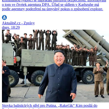
kriminalitou týkající se například ohrožení bezpečnosti. Informovala
o tom ve čtvrtek agentura DPA. Úřad se sídlem v Karlsruhe má
podle agentury podezření na úmyslný pokus o způsobení exploze.
Aktuálně.cz - Zprávy
dnes, 18:29
Stovka balistických střel pro Putina. „Rakeťák“ Kim posílá do