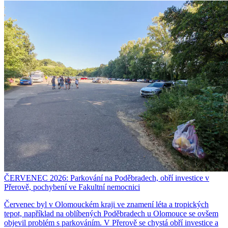
ČERVENEC 2026: Parkování na Poděbradech, obří investice v
Přerově, pochybení ve Fakultní nemocnici
Červenec byl v Olomouckém kraji ve znamení léta a tropických
tepot, například na oblíbených Poděbradech u Olomouce se ovšem
objevil problém s parkováním. V Přerově se chystá obří investice a