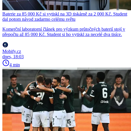
Baterie za 85 000 Kč si vytiskl na 3D tiskárně za 2 000 Kč. Student
dal potom návod zadarmo celému světu
Komerční laboratorní článek pro výzkum průtočných baterií stojí v
přepočtu až 85 000 Kč. Student si ho vytiskl za necelé dva tisíce.
Mobify.cz
dnes, 18:03
4 min