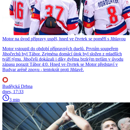
Motor na úvod přípravy uspěl, hned ve čtvrtek se poměří s Jihlavou
Motor vstoupil do období přípravných duelů. Prvním soupeřem
Jihočechů byl Tábor. Zejména domácí útok byl složen z mladších
tváří týmu. Jihočeši dokázali i díky dvěma brzkým trefám v úvodu
zápasu porazit Tábor 4:0. Hned ve čtvrtek se Motor představí v
Budvar aréně znovu - tentokrát proti Jihlavě.
Budějcká Drbna
dnes, 17:33
3 min