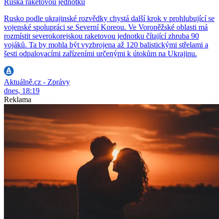
Ruska raketovou jednotku
Rusko podle ukrajinské rozvědky chystá další krok v prohlubující se
vojenské spolupráci se Severní Koreou. Ve Voroněžské oblasti má
rozmístit severokorejskou raketovou jednotku čítající zhruba 90
vojáků. Ta by mohla být vyzbrojena až 120 balistickými střelami a
šesti odpalovacími zařízeními určenými k útokům na Ukrajinu.
Aktuálně.cz - Zprávy
dnes, 18:19
Reklama