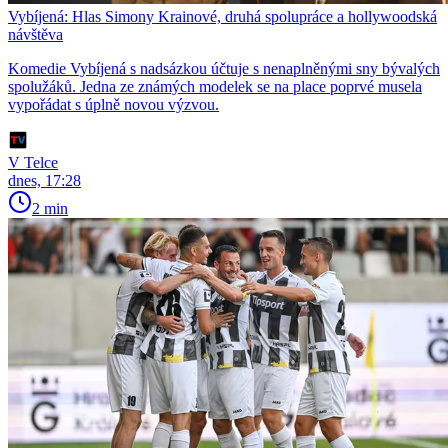
Vybíjená: Hlas Simony Krainové, druhá spolupráce a hollywoodská
návštěva
Komedie Vybíjená s nadsázkou účtuje s nenaplněnými sny bývalých
spolužáků. Jedna ze známých modelek se na place poprvé musela
vypořádat s úplně novou výzvou.
V Telce
dnes, 17:28
2 min