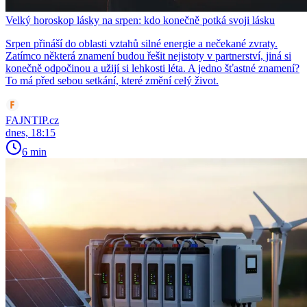
Velký horoskop lásky na srpen: kdo konečně potká svoji lásku
Srpen přináší do oblasti vztahů silné energie a nečekané zvraty.
Zatímco některá znamení budou řešit nejistoty v partnerství, jiná si
konečně odpočinou a užijí si lehkosti léta. A jedno šťastné znamení?
To má před sebou setkání, které změní celý život.
FAJNTIP.cz
dnes, 18:15
6 min