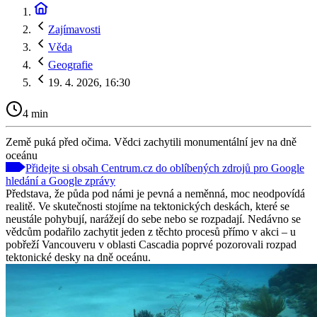
Zajímavosti
Věda
Geografie
19. 4. 2026, 16:30
4 min
Země puká před očima. Vědci zachytili monumentální jev na dně
oceánu
Přidejte si obsah Centrum.cz do oblíbených zdrojů pro Google
hledání a Google zprávy
Představa, že půda pod námi je pevná a neměnná, moc neodpovídá
realitě. Ve skutečnosti stojíme na tektonických deskách, které se
neustále pohybují, narážejí do sebe nebo se rozpadají. Nedávno se
vědcům podařilo zachytit jeden z těchto procesů přímo v akci – u
pobřeží Vancouveru v oblasti Cascadia poprvé pozorovali rozpad
tektonické desky na dně oceánu.