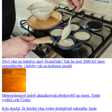
Zbyl vám po babičce starý lívanečník? Tak ho pod 3000 Kč dnes
neprodávejte, i kdyby vás na kolenou prosili
Meteorologové právě aktualizovali předpověď na srpen. Tohle
vyděsí celé Česko
Kdo doufal, že letošní vlna veder definitivně odezněla, bude