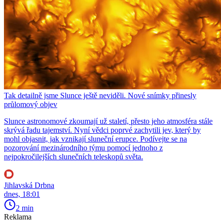
Tak detailně jsme Slunce ještě neviděli. Nové snímky přinesly
průlomový objev
Slunce astronomové zkoumají už staletí, přesto jeho atmosféra stále
skrývá řadu tajemství. Nyní vědci poprvé zachytili jev, který by
mohl objasnit, jak vznikají sluneční erupce. Podívejte se na
pozorování mezinárodního týmu pomocí jednoho z
nejpokročilejších slunečních teleskopů světa.
Jihlavská Drbna
dnes, 18:01
2 min
Reklama