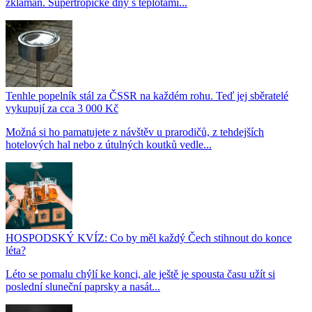
zklamán. Supertropické dny s teplotami...
Tenhle popelník stál za ČSSR na každém rohu. Teď jej sběratelé
vykupují za cca 3 000 Kč
Možná si ho pamatujete z návštěv u prarodičů, z tehdejších
hotelových hal nebo z útulných koutků vedle...
HOSPODSKÝ KVÍZ: Co by měl každý Čech stihnout do konce
léta?
Léto se pomalu chýlí ke konci, ale ještě je spousta času užít si
poslední sluneční paprsky a nasát...