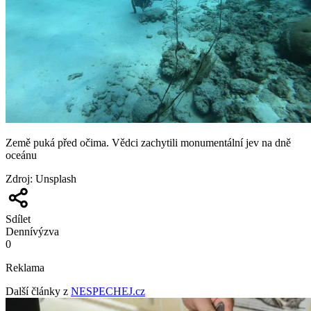
Země puká před očima. Vědci zachytili monumentální jev na dně
oceánu
Zdroj
:
Unsplash
Sdílet
Denní
výzva
0
Reklama
Další články z
NESPECHEJ.cz