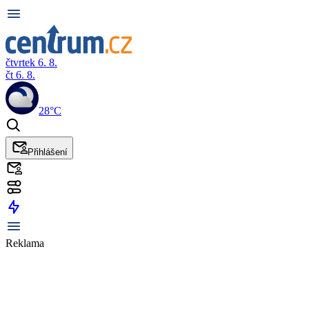
čtvrtek 6. 8.
čt 6. 8.
28°C
Přihlášení
Reklama