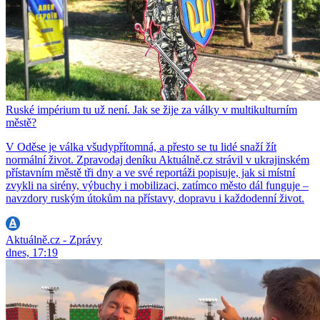
Ruské impérium tu už není. Jak se žije za války v multikulturním
městě?
V Oděse je válka všudypřítomná, a přesto se tu lidé snaží žít
normální život. Zpravodaj deníku Aktuálně.cz strávil v ukrajinském
přístavním městě tři dny a ve své reportáži popisuje, jak si místní
zvykli na sirény, výbuchy i mobilizaci, zatímco město dál funguje –
navzdory ruským útokům na přístavy, dopravu i každodenní život.
Aktuálně.cz - Zprávy
dnes, 17:19