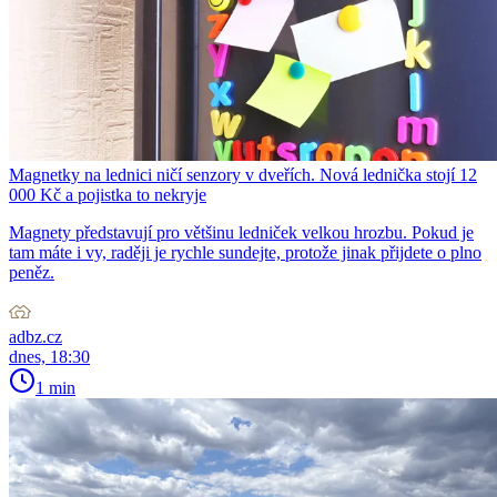
Magnetky na lednici ničí senzory v dveřích. Nová lednička stojí 12
000 Kč a pojistka to nekryje
Magnety představují pro většinu ledniček velkou hrozbu. Pokud je
tam máte i vy, raději je rychle sundejte, protože jinak přijdete o plno
peněz.
adbz.cz
dnes, 18:30
1 min