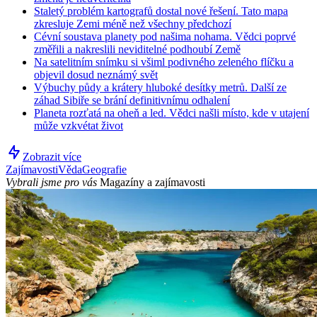
Staletý problém kartografů dostal nové řešení. Tato mapa
zkresluje Zemi méně než všechny předchozí
Cévní soustava planety pod našima nohama. Vědci poprvé
změřili a nakreslili neviditelné podhoubí Země
Na satelitním snímku si všiml podivného zeleného flíčku a
objevil dosud neznámý svět
Výbuchy půdy a krátery hluboké desítky metrů. Další ze
záhad Sibiře se brání definitivnímu odhalení
Planeta rozťatá na oheň a led. Vědci našli místo, kde v utajení
může vzkvétat život
Zobrazit více
Zajímavosti
Věda
Geografie
Vybrali jsme pro vás
Magazíny a zajímavosti