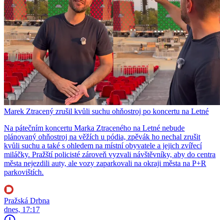
Marek Ztracený zrušil kvůli suchu ohňostroj po koncertu na Letné
Na pátečním koncertu Marka Ztraceného na Letné nebude
plánovaný ohňostroj na věžích u pódia, zpěvák ho nechal zrušit
kvůli suchu a také s ohledem na místní obyvatele a jejich zvířecí
miláčky. Pražští policisté zároveň vyzvali návštěvníky, aby do centra
města nejezdili auty, ale vozy zaparkovali na okraji města na P+R
parkovištích.
Pražská Drbna
dnes, 17:17