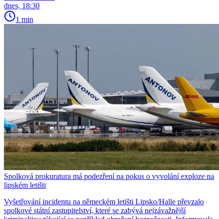
dnes, 18:30
1 min
Spolková prokuratura má podezření na pokus o vyvolání exploze na
lipském letišti
Vyšetřování incidentu na německém letišti Lipsko/Halle převzalo
spolkové státní zastupitelství, které se zabývá nejzávažnější