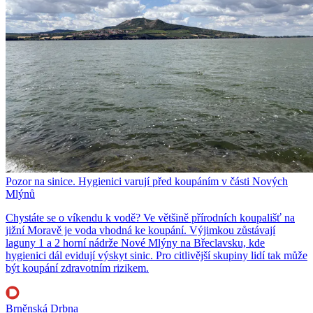
Pozor na sinice. Hygienici varují před koupáním v části Nových
Mlýnů
Chystáte se o víkendu k vodě? Ve většině přírodních koupališť na
jižní Moravě je voda vhodná ke koupání. Výjimkou zůstávají
laguny 1 a 2 horní nádrže Nové Mlýny na Břeclavsku, kde
hygienici dál evidují výskyt sinic. Pro citlivější skupiny lidí tak může
být koupání zdravotním rizikem.
Brněnská Drbna