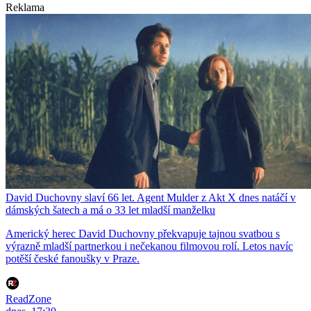
Reklama
David Duchovny slaví 66 let. Agent Mulder z Akt X dnes natáčí v
dámských šatech a má o 33 let mladší manželku
Americký herec David Duchovny překvapuje tajnou svatbou s
výrazně mladší partnerkou i nečekanou filmovou rolí. Letos navíc
potěší české fanoušky v Praze.
ReadZone