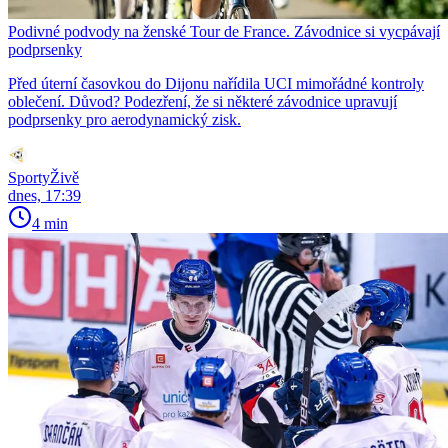
Podivné podvody na ženské Tour de France. Závodnice si vycpávají
podprsenky
Před úterní časovkou do Dijonu nařídila UCI mimořádné kontroly
oblečení. Důvod? Podezření, že si některé závodnice upravují
podprsenky pro aerodynamický zisk.
SportyŽivě
dnes, 17:39
4 min