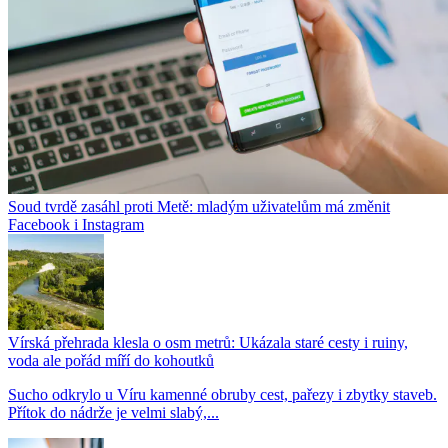
Soud tvrdě zasáhl proti Metě: mladým uživatelům má změnit
Facebook i Instagram
Vírská přehrada klesla o osm metrů: Ukázala staré cesty i ruiny,
voda ale pořád míří do kohoutků
Sucho odkrylo u Víru kamenné obruby cest, pařezy i zbytky staveb.
Přítok do nádrže je velmi slabý,...