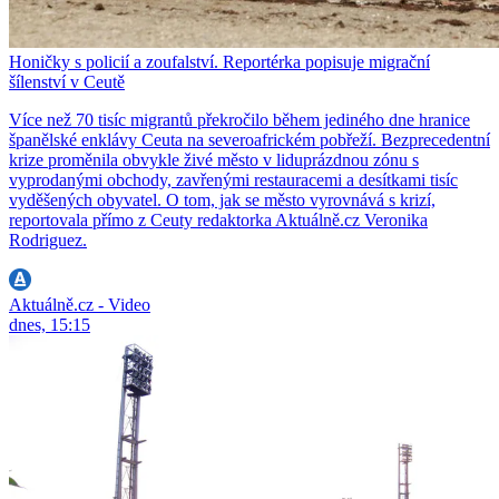
Honičky s policií a zoufalství. Reportérka popisuje migrační
šílenství v Ceutě
Více než 70 tisíc migrantů překročilo během jediného dne hranice
španělské enklávy Ceuta na severoafrickém pobřeží. Bezprecedentní
krize proměnila obvykle živé město v liduprázdnou zónu s
vyprodanými obchody, zavřenými restauracemi a desítkami tisíc
vyděšených obyvatel. O tom, jak se město vyrovnává s krizí,
reportovala přímo z Ceuty redaktorka Aktuálně.cz Veronika
Rodriguez.
Aktuálně.cz - Video
dnes, 15:15