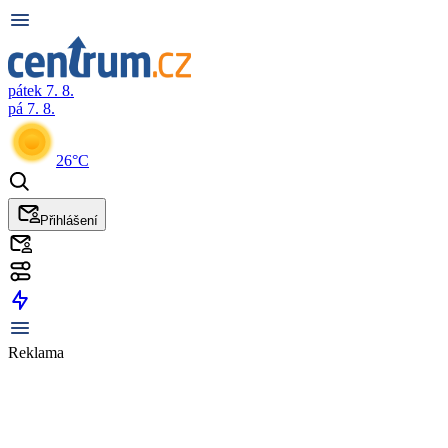
pátek 7. 8.
pá 7. 8.
26°C
Přihlášení
Reklama