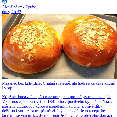
Aktuálně.cz - Zprávy
dnes, 15:32
Mazanec bez kalendáře: Chutná svátečně, ale hodí se ke kávě klidně
i v srpnu
Když se doma začne péct mazanec, je to pro mě jasné znamení, že
Velikonoce jsou za dveřmi. Dělám ho z poctivého kynutého těsta s
máslem, citronovou kůrou a mandlemi navrchu, a právě díky
delšímu kynutí zůstává pěkně vláčný a nepadá. Je to recept, ke
kterému se vracím každý rok, protože funguje i v obyčejné domácí