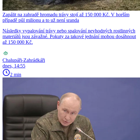
Zapálit na zahradě hromadu trávy stojí až 150 000 Kč. V horším
případě půl milionu a to už není sranda
Následky vypalování trávy nebo spalování nevhodných rostlinných
materiálů jsou závažné. Pokuty za takové jednání mohou dosáhnout
až 150 000 Kč.
Chalupáři-Zahrádkáři
dnes, 14:55
2 min