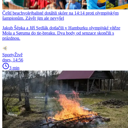
Čeští beachvolejbalisté dotáhli skóre na 14:14 proti olympijským
šampionům. Závěr jim ale nevyšel
Jakub Šépka a Jiří Sedlák dotlačili v Hamburku olympijské vítěze
Mola a Søruma do tie-breaku. Dva body od senzace skončili s
prázdnou.
SportyŽivě
dnes, 14:56
3 min