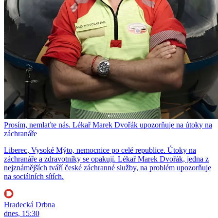
Prosím, nemlaťte nás. Lékař Marek Dvořák upozorňuje na útoky na
záchranáře
Liberec, Vysoké Mýto, nemocnice po celé republice. Útoky na
záchranáře a zdravotníky se opakují. Lékař Marek Dvořák, jedna z
nejznámějších tváří české záchranné služby, na problém upozorňuje
na sociálních sítích.
Hradecká Drbna
dnes, 15:30