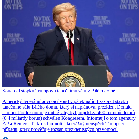
Soud dal stopku Trumpovu tanečnímu sálu v Bílém domě
Americký federální odvolací soud v pátek nařídil zastavit stavbu
tanečního sálu Bílého domu, který si naplánoval prezident Donald
Trump. Podle soudu je nutné, aby byl projekt za 400 milionů dolarů
(8,4 miliardy korun) schválen Kongresem. Informují o tom agentury
AP a Reuters. Ta krok hodnotí jako vážný neúspěch Trumpa v
případu, který prověřuje rozsah prezidentských pravomocí.