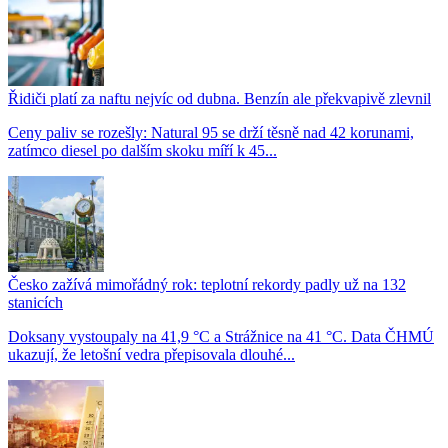
Řidiči platí za naftu nejvíc od dubna. Benzín ale překvapivě zlevnil
Ceny paliv se rozešly: Natural 95 se drží těsně nad 42 korunami,
zatímco diesel po dalším skoku míří k 45...
Česko zažívá mimořádný rok: teplotní rekordy padly už na 132
stanicích
Doksany vystoupaly na 41,9 °C a Strážnice na 41 °C. Data ČHMÚ
ukazují, že letošní vedra přepisovala dlouhé...