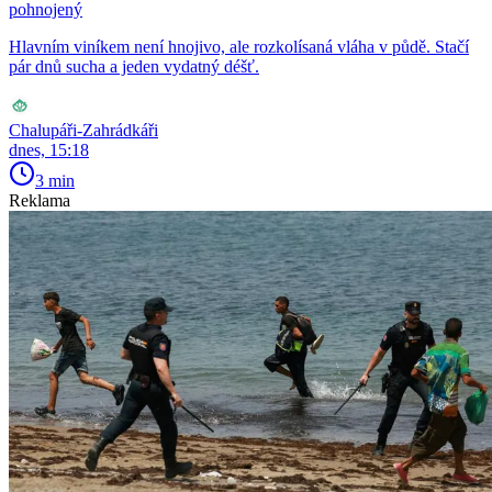
pohnojený
Hlavním viníkem není hnojivo, ale rozkolísaná vláha v půdě. Stačí
pár dnů sucha a jeden vydatný déšť.
Chalupáři-Zahrádkáři
dnes, 15:18
3 min
Reklama