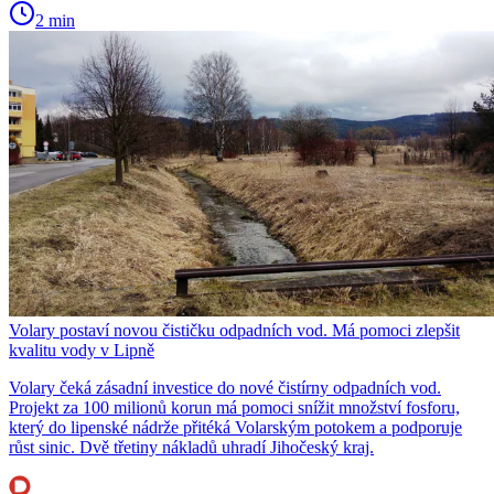
2 min
Volary postaví novou čističku odpadních vod. Má pomoci zlepšit
kvalitu vody v Lipně
Volary čeká zásadní investice do nové čistírny odpadních vod.
Projekt za 100 milionů korun má pomoci snížit množství fosforu,
který do lipenské nádrže přitéká Volarským potokem a podporuje
růst sinic. Dvě třetiny nákladů uhradí Jihočeský kraj.