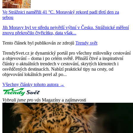
Ve Strážnici naměřili 41 °C. Moravský rekord padl třetí den za
sebou
Jih Moravy byl ve středu největší výhní v Česku. Strážnické měření
znovu překročilo čtyřicítku, data však...
Tento článek byl publikován ze zdrojů
Trendy svět
TrendySvet.cz je dynamický portál pro všechny milovníky cestování
a objevování – doma i po celém světě. Přináší čtivé a inspirativní
články o aktuálních trendech v cestování, skrytých klenotech i
osvědčených destinacích. Nabízí praktické tipy na cesty, od
objevování lokálních perel až po...
Všechny články tohoto autora →
Vybrali jsme pro vás
Magazíny a zajímavosti