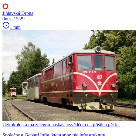
Jihlavská Drbna
dnes, 15:29
1 min
Úzkokolejka má zelenou, získala osvědčení na příštích pět let
Společnost Gepard Infra, která spravuje infrastrukturu