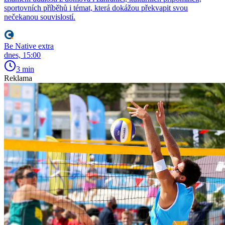
sportovních příběhů i témat, která dokážou překvapit svou
nečekanou souvislostí.
Be Native extra
dnes, 15:00
3 min
Reklama