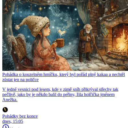
Pohádka o kouzelném hrníčku, který byl pořád plný kakaa a nechtěl
zůstat jen na poličce
V jedné vesnici pod lesem, kde v zimě sníh přikrýval střechy tak
pečlivě, jako by je někdo balil do peřiny, žila holčička jménem
Anežka.
Pohádky bez konce
dnes, 15:05