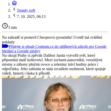
Trendy svět
7. 10. 2025, 06:13
3 min
Na zahradě si postavil Cheopsovu pyramidu! Uvnitř má zvláštní
poklady
Přidejte si obsah Centrum.cz do oblíbených zdrojů pro Google
hledání a Google zprávy
Na okraji Prahy si zpěvák Dalibor Janda vytvořil svět, který
připomíná malé království. Mezi sochami panovníků, vzrostlými
stromy a záhony plnými ovoce a zeleniny tráví hodiny práce i
odpočinku. Jeho zahrada se stala zrcadlem osobnosti, která spojuje
vášeň, historii i lásku k přírodě.