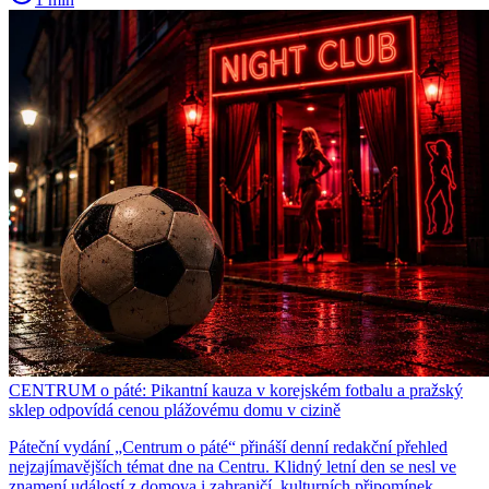
CENTRUM o páté: Pikantní kauza v korejském fotbalu a pražský
sklep odpovídá cenou plážovému domu v cizině
Páteční vydání „Centrum o páté“ přináší denní redakční přehled
nejzajímavějších témat dne na Centru. Klidný letní den se nesl ve
znamení událostí z domova i zahraničí, kulturních připomínek,