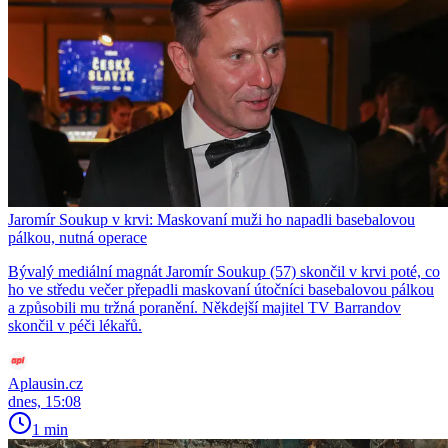
Jaromír Soukup v krvi: Maskovaní muži ho napadli basebalovou
pálkou, nutná operace
Bývalý mediální magnát Jaromír Soukup (57) skončil v krvi poté, co
ho ve středu večer přepadli maskovaní útočníci basebalovou pálkou
a způsobili mu tržná poranění. Někdejší majitel TV Barrandov
skončil v péči lékařů.
Aplausin.cz
dnes, 15:08
1 min