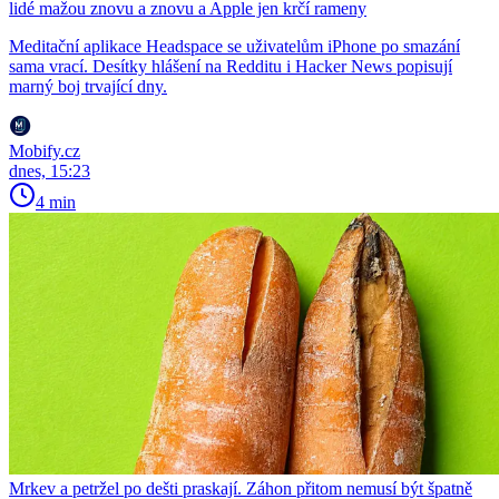
lidé mažou znovu a znovu a Apple jen krčí rameny
Meditační aplikace Headspace se uživatelům iPhone po smazání
sama vrací. Desítky hlášení na Redditu i Hacker News popisují
marný boj trvající dny.
Mobify.cz
dnes, 15:23
4 min
Mrkev a petržel po dešti praskají. Záhon přitom nemusí být špatně