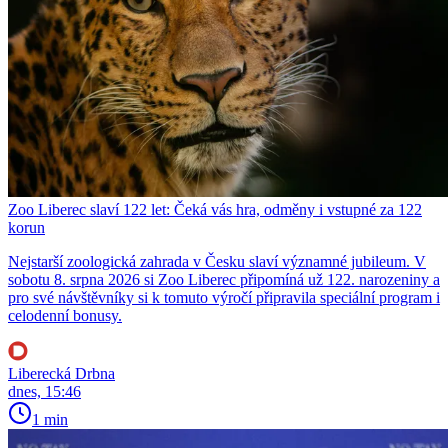
Zoo Liberec slaví 122 let: Čeká vás hra, odměny i vstupné za 122
korun
Nejstarší zoologická zahrada v Česku slaví významné jubileum. V
sobotu 8. srpna 2026 si Zoo Liberec připomíná už 122. narozeniny a
pro své návštěvníky si k tomuto výročí připravila speciální program i
celodenní bonusy.
Liberecká Drbna
dnes, 15:46
1 min