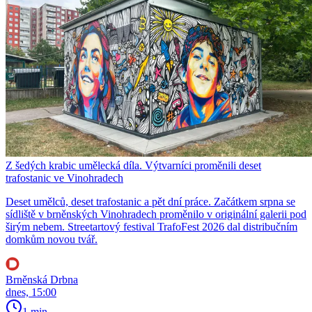
Z šedých krabic umělecká díla. Výtvarníci proměnili deset
trafostanic ve Vinohradech
Deset umělců, deset trafostanic a pět dní práce. Začátkem srpna se
sídliště v brněnských Vinohradech proměnilo v originální galerii pod
širým nebem. Streetartový festival TrafoFest 2026 dal distribučním
domkům novou tvář.
Brněnská Drbna
dnes, 15:00
1 min