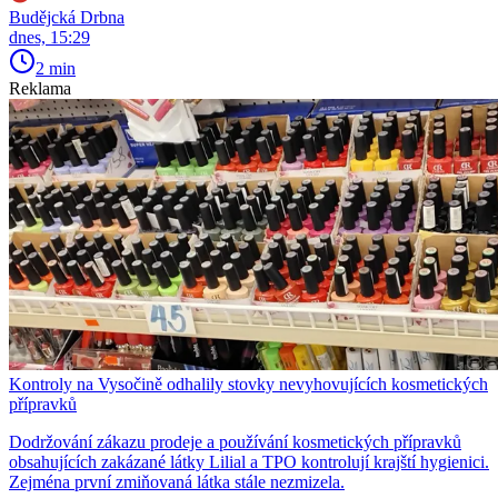
Budějcká Drbna
dnes, 15:29
2 min
Reklama
Kontroly na Vysočině odhalily stovky nevyhovujících kosmetických
přípravků
Dodržování zákazu prodeje a používání kosmetických přípravků
obsahujících zakázané látky Lilial a TPO kontrolují krajští hygienici.
Zejména první zmiňovaná látka stále nezmizela.