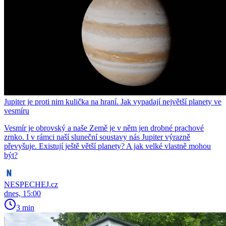
Jupiter je proti nim kulička na hraní. Jak vypadají největší planety ve
vesmíru
Vesmír je obrovský a naše Země je v něm jen drobné prachové
zrnko. I v rámci naší sluneční soustavy nás Jupiter výrazně
převyšuje. Existují ještě větší planety? A jak velké vlastně mohou
být?
NESPECHEJ.cz
dnes, 15:00
3 min