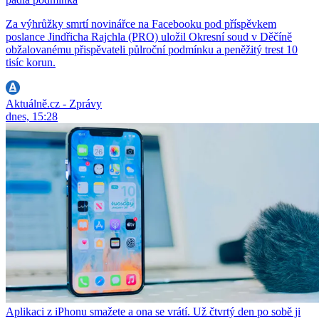
Za výhrůžky smrtí novinářce na Facebooku pod příspěvkem
poslance Jindřicha Rajchla (PRO) uložil Okresní soud v Děčíně
obžalovanému přispěvateli půlroční podmínku a peněžitý trest 10
tisíc korun.
Aktuálně.cz - Zprávy
dnes, 15:28
Aplikaci z iPhonu smažete a ona se vrátí. Už čtvrtý den po sobě ji