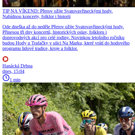
TIP NA VÍKEND: Přerov ožije Svatovavřineckými hody.
Nabídnou koncerty, folklor i historii
Ode dneška až do neděle Přerov ožije Svatovavřineckými hody.
Přinesou tři dny koncertů, historických oslav, folkloru i
doprovodných akcí pro celé rodiny. Novinkou letošního ročníku
budou Hody u Trafačky v ulici Na Marku, které vrátí do hodového
programu lidové tradice, kroje a folklor.
Hanácká Drbna
dnes, 15:04
1 min