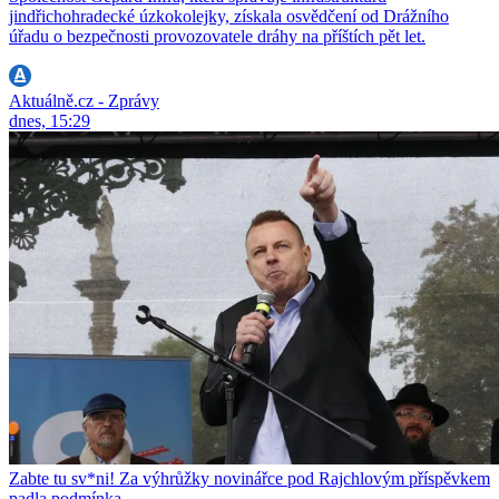
jindřichohradecké úzkokolejky, získala osvědčení od Drážního
úřadu o bezpečnosti provozovatele dráhy na příštích pět let.
Aktuálně.cz - Zprávy
dnes, 15:29
Zabte tu sv*ni! Za výhrůžky novinářce pod Rajchlovým příspěvkem
padla podmínka