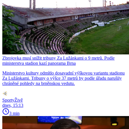
Zbrojovka musí snížit tribuny Za Lužánkami o 9 metrů. Podle
ministerstva stadion kazí panorama Brna
Ministerstvo kultury odmítlo dosavadní výškovou variantu stadionu
Za Lužánkami. Tribuny o výšce 37 metrů by podle úřadu narušily
chráněné pohledy na brněnskou vedutu.
SportyŽivě
dnes, 15:13
3 min