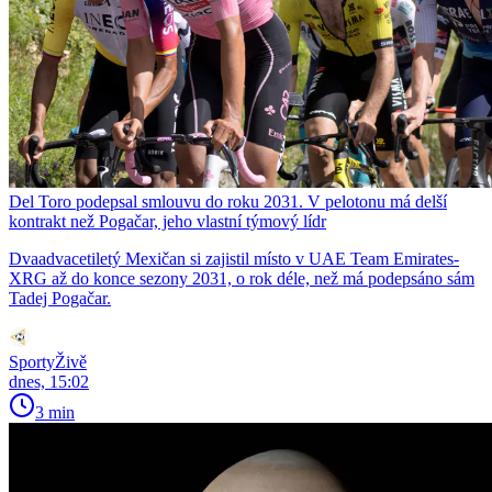
Del Toro podepsal smlouvu do roku 2031. V pelotonu má delší
kontrakt než Pogačar, jeho vlastní týmový lídr
Dvaadvacetiletý Mexičan si zajistil místo v UAE Team Emirates-
XRG až do konce sezony 2031, o rok déle, než má podepsáno sám
Tadej Pogačar.
SportyŽivě
dnes, 15:02
3 min