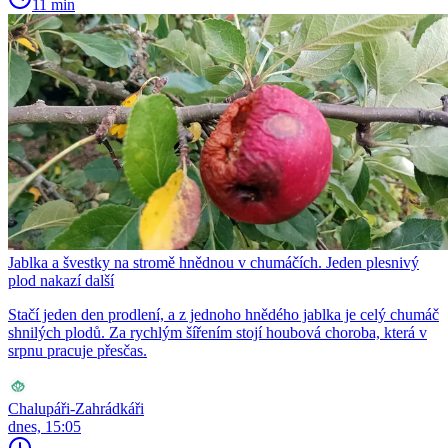
11 min
Jablka a švestky na stromě hnědnou v chumáčích. Jeden plesnivý
plod nakazí další
Stačí jeden den prodlení, a z jednoho hnědého jablka je celý chumáč
shnilých plodů. Za rychlým šířením stojí houbová choroba, která v
srpnu pracuje přesčas.
Chalupáři-Zahrádkáři
dnes, 15:05