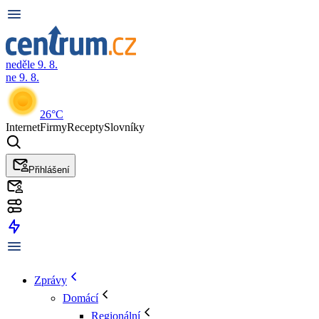
neděle 9. 8.
ne 9. 8.
26°C
Internet
Firmy
Recepty
Slovníky
Přihlášení
Zprávy
Domácí
Regionální