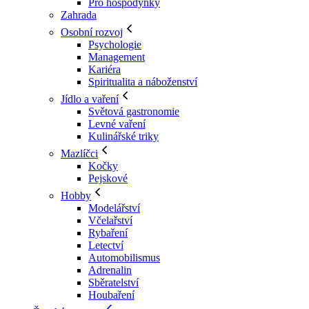
Pro hospodyňky
Zahrada
Osobní rozvoj
Psychologie
Management
Kariéra
Spiritualita a náboženství
Jídlo a vaření
Světová gastronomie
Levné vaření
Kulinářské triky
Mazlíčci
Kočky
Pejskové
Hobby
Modelářství
Včelařství
Rybaření
Letectví
Automobilismus
Adrenalin
Sběratelství
Houbaření