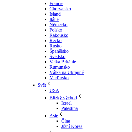
Francie
Chorvatsko
Island
Itálie
Německo
Polsko
Rakousko
Řecko
Rusko
Španělsko
Švédsko
Velká Británie
Rumunsko
Válka na Ukrajině
Maďarsko
Svět
USA
Blízký východ
Izrael
Palestina
Asie
Čína
Jižní Korea