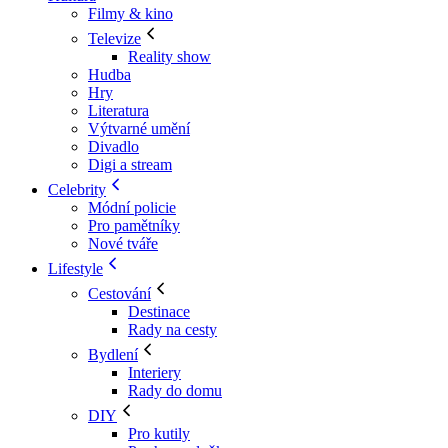
Filmy & kino
Televize
Reality show
Hudba
Hry
Literatura
Výtvarné umění
Divadlo
Digi a stream
Celebrity
Módní policie
Pro pamětníky
Nové tváře
Lifestyle
Cestování
Destinace
Rady na cesty
Bydlení
Interiery
Rady do domu
DIY
Pro kutily