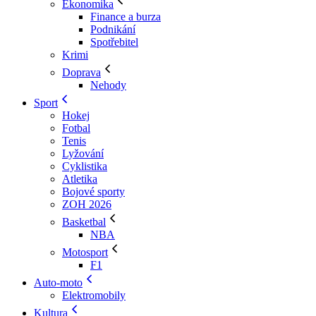
Ekonomika
Finance a burza
Podnikání
Spotřebitel
Krimi
Doprava
Nehody
Sport
Hokej
Fotbal
Tenis
Lyžování
Cyklistika
Atletika
Bojové sporty
ZOH 2026
Basketbal
NBA
Motosport
F1
Auto-moto
Elektromobily
Kultura