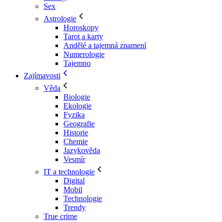
Sex
Astrologie
Horoskopy
Tarot a karty
Andělé a tajemná znamení
Numerologie
Tajemno
Zajímavosti
Věda
Biologie
Ekologie
Fyzika
Geografie
Historie
Chemie
Jazykověda
Vesmír
IT a technologie
Digital
Mobil
Technologie
Trendy
True crime