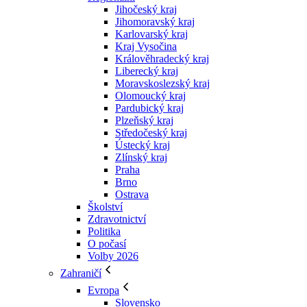
Jihočeský kraj
Jihomoravský kraj
Karlovarský kraj
Kraj Vysočina
Králověhradecký kraj
Liberecký kraj
Moravskoslezský kraj
Olomoucký kraj
Pardubický kraj
Plzeňský kraj
Středočeský kraj
Ústecký kraj
Zlínský kraj
Praha
Brno
Ostrava
Školství
Zdravotnictví
Politika
O počasí
Volby 2026
Zahraničí
Evropa
Slovensko