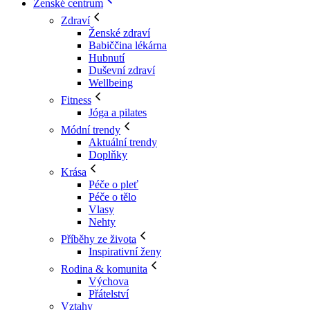
Ženské centrum
Zdraví
Ženské zdraví
Babiččina lékárna
Hubnutí
Duševní zdraví
Wellbeing
Fitness
Jóga a pilates
Módní trendy
Aktuální trendy
Doplňky
Krása
Péče o pleť
Péče o tělo
Vlasy
Nehty
Příběhy ze života
Inspirativní ženy
Rodina & komunita
Výchova
Přátelství
Vztahy