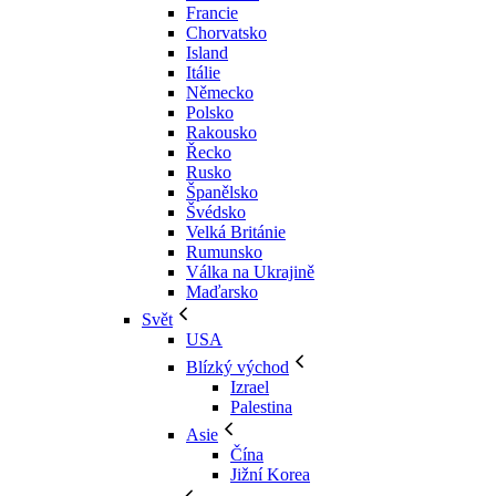
Francie
Chorvatsko
Island
Itálie
Německo
Polsko
Rakousko
Řecko
Rusko
Španělsko
Švédsko
Velká Británie
Rumunsko
Válka na Ukrajině
Maďarsko
Svět
USA
Blízký východ
Izrael
Palestina
Asie
Čína
Jižní Korea