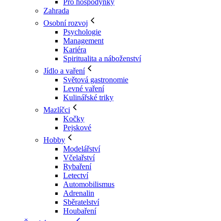
Pro hospodyňky
Zahrada
Osobní rozvoj
Psychologie
Management
Kariéra
Spiritualita a náboženství
Jídlo a vaření
Světová gastronomie
Levné vaření
Kulinářské triky
Mazlíčci
Kočky
Pejskové
Hobby
Modelářství
Včelařství
Rybaření
Letectví
Automobilismus
Adrenalin
Sběratelství
Houbaření