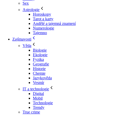
Sex
Astrologie
Horoskopy
Tarot a karty
Andělé a tajemná znamení
Numerologie
Tajemno
Zajímavosti
Věda
Biologie
Ekologie
Fyzika
Geografie
Historie
Chemie
Jazykověda
Vesmír
IT a technologie
Digital
Mobil
Technologie
Trendy
True crime