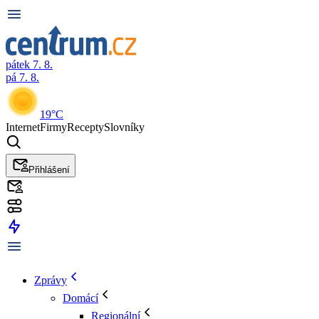
pátek 7. 8.
pá 7. 8.
19°C
Internet
Firmy
Recepty
Slovníky
Přihlášení
Zprávy
Domácí
Regionální