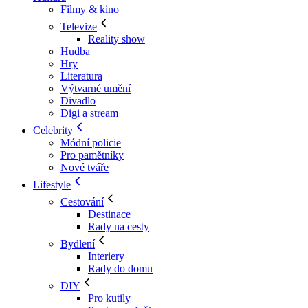
Filmy & kino
Televize
Reality show
Hudba
Hry
Literatura
Výtvarné umění
Divadlo
Digi a stream
Celebrity
Módní policie
Pro pamětníky
Nové tváře
Lifestyle
Cestování
Destinace
Rady na cesty
Bydlení
Interiery
Rady do domu
DIY
Pro kutily