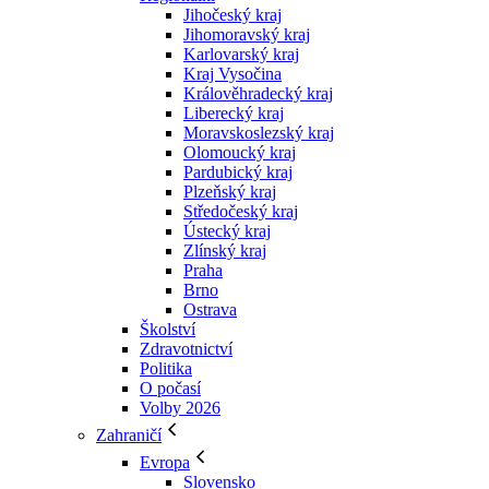
Jihočeský kraj
Jihomoravský kraj
Karlovarský kraj
Kraj Vysočina
Králověhradecký kraj
Liberecký kraj
Moravskoslezský kraj
Olomoucký kraj
Pardubický kraj
Plzeňský kraj
Středočeský kraj
Ústecký kraj
Zlínský kraj
Praha
Brno
Ostrava
Školství
Zdravotnictví
Politika
O počasí
Volby 2026
Zahraničí
Evropa
Slovensko