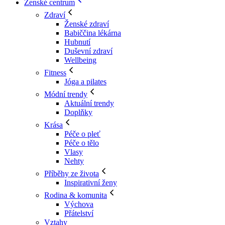
Ženské centrum
Zdraví
Ženské zdraví
Babiččina lékárna
Hubnutí
Duševní zdraví
Wellbeing
Fitness
Jóga a pilates
Módní trendy
Aktuální trendy
Doplňky
Krása
Péče o pleť
Péče o tělo
Vlasy
Nehty
Příběhy ze života
Inspirativní ženy
Rodina & komunita
Výchova
Přátelství
Vztahy