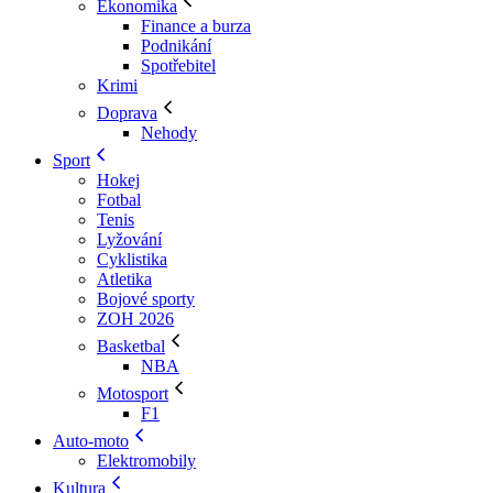
Ekonomika
Finance a burza
Podnikání
Spotřebitel
Krimi
Doprava
Nehody
Sport
Hokej
Fotbal
Tenis
Lyžování
Cyklistika
Atletika
Bojové sporty
ZOH 2026
Basketbal
NBA
Motosport
F1
Auto-moto
Elektromobily
Kultura