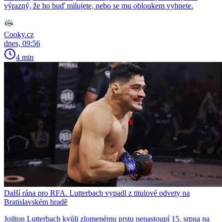
výrazný, že ho buď milujete, nebo se mu obloukem vyhnete.
Cooky.cz
dnes, 09:56
4 min
Další rána pro RFA. Lutterbach vypadl z titulové odvety na
Bratislavském hradě
Joilton Lutterbach kvůli zlomenému prstu nenastoupí 15. srpna na