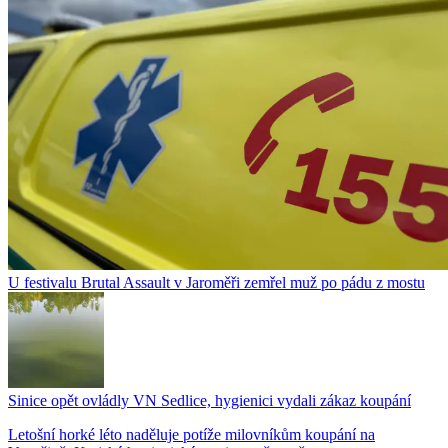
U festivalu Brutal Assault v Jaroměři zemřel muž po pádu z mostu
Sinice opět ovládly VN Sedlice, hygienici vydali zákaz koupání
Letošní horké léto naděluje potíže milovníkům koupání na