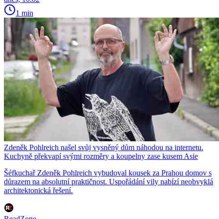
1 min
Zdeněk Pohlreich našel svůj vysněný dům náhodou na internetu.
Kuchyně překvapí svými rozměry a koupelny zase kusem Asie
Šéfkuchař Zdeněk Pohlreich vybudoval kousek za Prahou domov s
důrazem na absolutní praktičnost. Uspořádání vily nabízí neobvyklá
architektonická řešení.
ReadZone