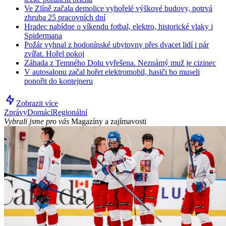
Ve Zlíně začala demolice vyhořelé výškové budovy, potrvá
zhruba 25 pracovních dní
Hradec nabídne o víkendu fotbal, elektro, historické vlaky i
Spidermana
Požár vyhnal z hodonínské ubytovny přes dvacet lidí i pár
zvířat. Hořel pokoj
Záhada z Temného Dolu vyřešena. Neznámý muž je cizinec
V autosalonu začal hořet elektromobil, hasiči ho museli
ponořit do kontejneru
Zobrazit více
Zprávy
Domácí
Regionální
Vybrali jsme pro vás
Magazíny a zajímavosti