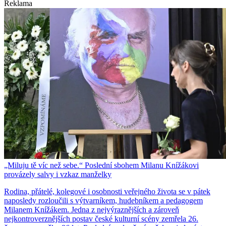
Reklama
„Miluju tě víc než sebe.“ Poslední sbohem Milanu Knížákovi
provázely salvy i vzkaz manželky
Rodina, přátelé, kolegové i osobnosti veřejného života se v pátek
naposledy rozloučili s výtvarníkem, hudebníkem a pedagogem
Milanem Knížákem. Jedna z nejvýraznějších a zároveň
nejkontroverznějších postav české kulturní scény zemřela 26.