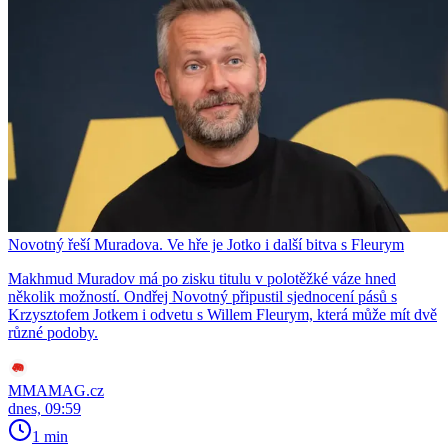
Novotný řeší Muradova. Ve hře je Jotko i další bitva s Fleurym
Makhmud Muradov má po zisku titulu v polotěžké váze hned
několik možností. Ondřej Novotný připustil sjednocení pásů s
Krzysztofem Jotkem i odvetu s Willem Fleurym, která může mít dvě
různé podoby.
MMAMAG.cz
dnes, 09:59
1 min