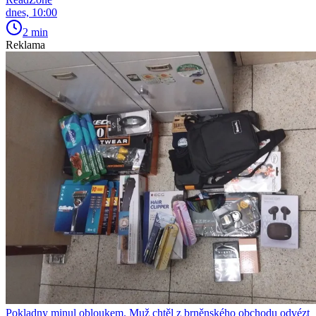
dnes, 10:00
2 min
Reklama
Pokladny minul obloukem. Muž chtěl z brněnského obchodu odvézt