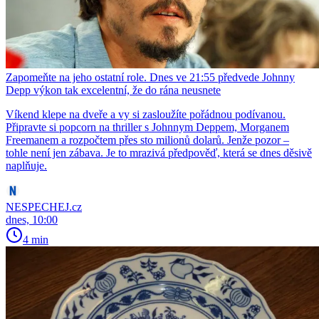
Zapomeňte na jeho ostatní role. Dnes ve 21:55 předvede Johnny
Depp výkon tak excelentní, že do rána neusnete
Víkend klepe na dveře a vy si zasloužíte pořádnou podívanou.
Připravte si popcorn na thriller s Johnnym Deppem, Morganem
Freemanem a rozpočtem přes sto milionů dolarů. Jenže pozor –
tohle není jen zábava. Je to mrazivá předpověď, která se dnes děsivě
naplňuje.
NESPECHEJ.cz
dnes, 10:00
4 min