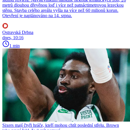
metrů dlouhou dřevěnou loď i více než patnáctimetrovou lezeckou
stěnu. Stavba celého areálu vyšla na více než 60 milionů korun.
Otevření je naplánováno na 14. srpna.
Ostravská Drbna
dnes, 10:16
1 min
Sixers mají čtyři hráče, kteří mohou chtít poslední střelu. Brown