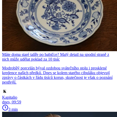
Máte doma staré talíře po babičce? Malý detail na spodní straně z
nich může udělat poklad za 10 tisíc
Modrobílý porcelán býval ozdobou svátečního stolu i prosklené
kredence našich předků. Dnes se kolem starého cibuláku objevují
zprávy o částkách v řádu tisíců korun, skutečnost je však o poznání
pestřejší.
Kapitalio
dnes, 09:59
3 min