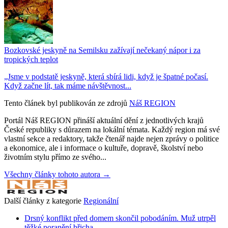
Bozkovské jeskyně na Semilsku zažívají nečekaný nápor i za
tropických teplot
„Jsme v podstatě jeskyně, která sbírá lidi, když je špatné počasí.
Když začne lít, tak máme návštěvnost...
Tento článek byl publikován ze zdrojů
Náš REGION
Portál Náš REGION přináší aktuální dění z jednotlivých krajů
České republiky s důrazem na lokální témata. Každý region má své
vlastní sekce a redaktory, takže čtenář najde nejen zprávy o politice
a ekonomice, ale i informace o kultuře, dopravě, školství nebo
životním stylu přímo ze svého...
Všechny články tohoto autora →
Další články z kategorie
Regionální
Drsný konflikt před domem skončil pobodáním. Muž utrpěl
těžké poranění břicha