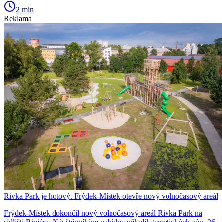
2 min
Reklama
Rivka Park je hotový. Frýdek-Místek otevře nový volnočasový areál
Frýdek-Místek dokončil nový volnočasový areál Rivka Park na
sídlišti Riviéra. Návštěvníkům nabídne několik tematických zón, 26