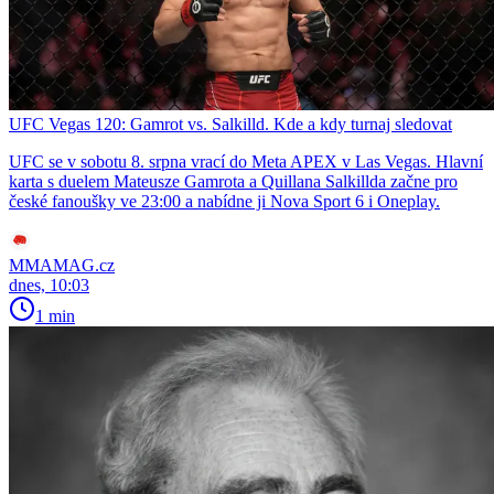
UFC Vegas 120: Gamrot vs. Salkilld. Kde a kdy turnaj sledovat
UFC se v sobotu 8. srpna vrací do Meta APEX v Las Vegas. Hlavní
karta s duelem Mateusze Gamrota a Quillana Salkillda začne pro
české fanoušky ve 23:00 a nabídne ji Nova Sport 6 i Oneplay.
MMAMAG.cz
dnes, 10:03
1 min