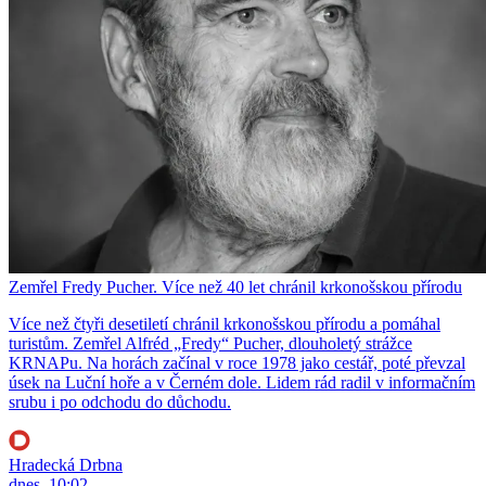
Zemřel Fredy Pucher. Více než 40 let chránil krkonošskou přírodu
Více než čtyři desetiletí chránil krkonošskou přírodu a pomáhal
turistům. Zemřel Alfréd „Fredy“ Pucher, dlouholetý strážce
KRNAPu. Na horách začínal v roce 1978 jako cestář, poté převzal
úsek na Luční hoře a v Černém dole. Lidem rád radil v informačním
srubu i po odchodu do důchodu.
Hradecká Drbna
dnes, 10:02