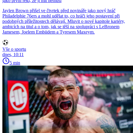
jako první řekl, že ji mít nemusí
Jaylen Brown přišel ve čtvrtek před novináře jako nový hráč
Philadelphie 76ers a mohl udělat to, co hráči jeho postavení při
podobných příležitostech dělávají. Mluvit o nové kapitole kariéry,
ambicích na titul a o tom, jak se těší na spolupráci s LeBronem
Jamesem, Joelem Embiidem a Tyresem Maxeym.
Vše o sportu
dnes, 10:11
5 min