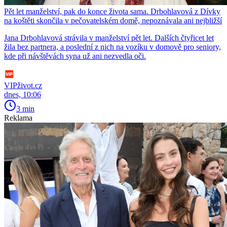
Pět let manželství, pak do konce života sama. Drbohlavová z Dívky
na koštěti skončila v pečovatelském domě, nepoznávala ani nejbližší
Jana Drbohlavová strávila v manželství pět let. Dalších čtyřicet let
žila bez partnera, a poslední z nich na vozíku v domově pro seniory,
kde při návštěvách syna už ani nezvedla oči.
VIPživot.cz
dnes, 10:06
3 min
Reklama