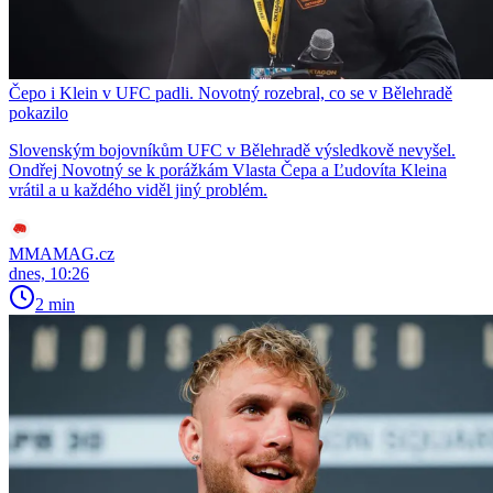
Čepo i Klein v UFC padli. Novotný rozebral, co se v Bělehradě
pokazilo
Slovenským bojovníkům UFC v Bělehradě výsledkově nevyšel.
Ondřej Novotný se k porážkám Vlasta Čepa a Ľudovíta Kleina
vrátil a u každého viděl jiný problém.
MMAMAG.cz
dnes, 10:26
2 min