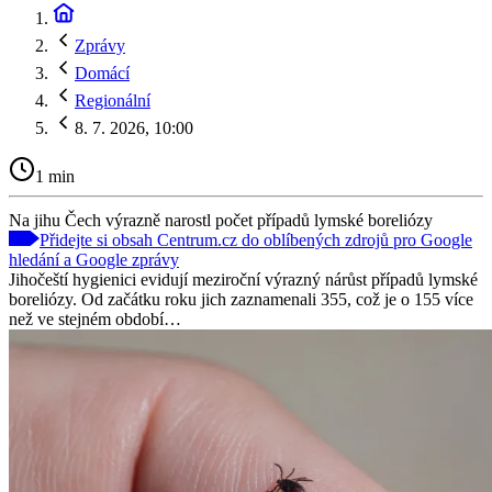
Zprávy
Domácí
Regionální
8. 7. 2026, 10:00
1 min
Na jihu Čech výrazně narostl počet případů lymské boreliózy
Přidejte si obsah Centrum.cz do oblíbených zdrojů pro Google
hledání a Google zprávy
Jihočeští hygienici evidují meziroční výrazný nárůst případů lymské
boreliózy. Od začátku roku jich zaznamenali 355, což je o 155 více
než ve stejném období…