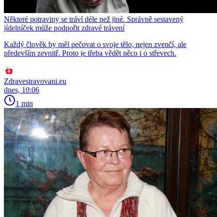
Některé potraviny se tráví déle než jiné. Správně sestavený
jídelníček může podpořit zdravé trávení
Každý člověk by měl pečovat o svoje tělo, nejen zvenčí, ale
především zevnitř. Proto je třeba vědět něco i o střevech.
Zdravestravovani.eu
dnes, 10:06
1 min