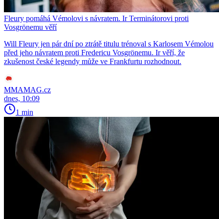
Fleury pomáhá Vémolovi s návratem. Ir Terminátorovi proti
Vosgrönemu věří
Will Fleury jen pár dní po ztrátě titulu trénoval s Karlosem Vémolou
před jeho návratem proti Fredericu Vosgrönemu. Ir věří, že
zkušenost české legendy může ve Frankfurtu rozhodnout.
MMAMAG.cz
dnes, 10:09
1 min