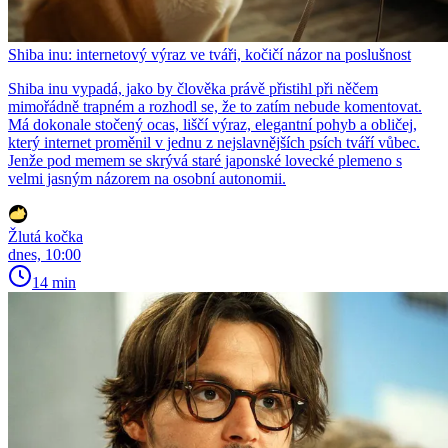
Shiba inu: internetový výraz ve tváři, kočičí názor na poslušnost
Shiba inu vypadá, jako by člověka právě přistihl při něčem
mimořádně trapném a rozhodl se, že to zatím nebude komentovat.
Má dokonale stočený ocas, liščí výraz, elegantní pohyb a obličej,
který internet proměnil v jednu z nejslavnějších psích tváří vůbec.
Jenže pod memem se skrývá staré japonské lovecké plemeno s
velmi jasným názorem na osobní autonomii.
Žlutá kočka
dnes, 10:00
14 min