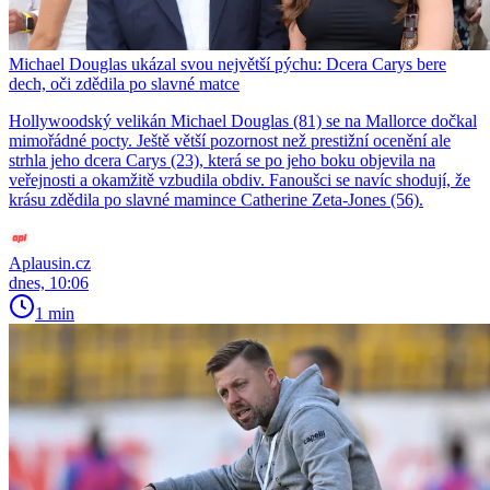
Michael Douglas ukázal svou největší pýchu: Dcera Carys bere
dech, oči zdědila po slavné matce
Hollywoodský velikán Michael Douglas (81) se na Mallorce dočkal
mimořádné pocty. Ještě větší pozornost než prestižní ocenění ale
strhla jeho dcera Carys (23), která se po jeho boku objevila na
veřejnosti a okamžitě vzbudila obdiv. Fanoušci se navíc shodují, že
krásu zdědila po slavné mamince Catherine Zeta-Jones (56).
Aplausin.cz
dnes, 10:06
1 min