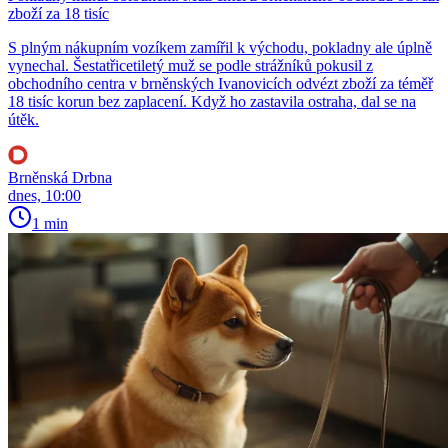
zboží za 18 tisíc
S plným nákupním vozíkem zamířil k východu, pokladny ale úplně
vynechal. Šestatřicetiletý muž se podle strážníků pokusil z
obchodního centra v brněnských Ivanovicích odvézt zboží za téměř
18 tisíc korun bez zaplacení. Když ho zastavila ostraha, dal se na
útěk.
Brněnská Drbna
dnes, 10:00
1 min