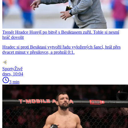
Trenér Hradce Horejš po bitvě s Besiktasem zuřil. Tohle si nesmí
hráč dovolit
Hradec si proti Besiktasi vytvořil řadu vyložených šancí, hrál přes
dvacet minut v přesilovce, a prohrál 0:1.
SportyŽivě
dnes, 10:04
3 min