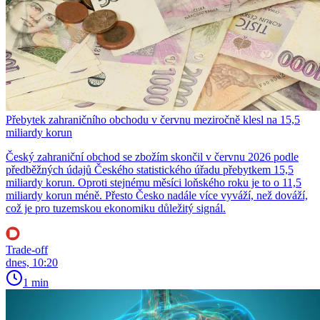
Přebytek zahraničního obchodu v červnu meziročně klesl na 15,5
miliardy korun
Český zahraniční obchod se zbožím skončil v červnu 2026 podle
předběžných údajů Českého statistického úřadu přebytkem 15,5
miliardy korun. Oproti stejnému měsíci loňského roku je to o 11,5
miliardy korun méně. Přesto Česko nadále více vyváží, než dováží,
což je pro tuzemskou ekonomiku důležitý signál.
Trade-off
dnes, 10:20
1 min