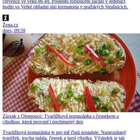
července ve věku 86 let. Poslední rozloučení začalo v jedenáct
hodin ve Velké obřadní síni krematoria v pražských Strašnicích.
Žena.cz
dnes, 09:59
Zázrak z Olomouce: Tvarůžková pomazánka s česnekem a
cibulkou, která provoní i pochmurný den
Tvarůžková pomazánka je pro mě čistá nostalgie. Nastrouhaný
tvarůžek, trocha másla, česnek a jarní cibulka. Výsledek je tak