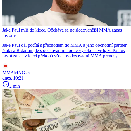
Jake Paul míří do klece. Očekává se nejsledovanější MMA zápas
historie
Jake Paul dál počítá s přechodem do MMA a jeho obchodní partner
Nakisa Bidarian jde s očekáváním hodně vysoko. Tvrdí, že Paulův
první zápas v kleci překoná všechny dosavadní MMA přenosy.
MMAMAG.cz
dnes, 10:21
2 min