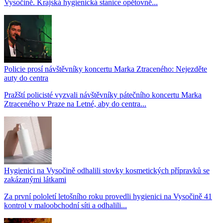
Vysočině. Krajská hygienická stanice opětovně...
Policie prosí návštěvníky koncertu Marka Ztraceného: Nejezděte
auty do centra
Pražští policisté vyzvali návštěvníky pátečního koncertu Marka
Ztraceného v Praze na Letné, aby do centra...
Hygienici na Vysočině odhalili stovky kosmetických přípravků se
zakázanými látkami
Za první pololetí letošního roku provedli hygienici na Vysočině 41
kontrol v maloobchodní síti a odhalili...