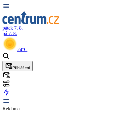
pátek 7. 8.
pá 7. 8.
24°C
Přihlášení
Reklama