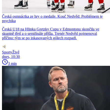
Česká osmnáctka ze hry o medaile. Kouč Nedvěd: Problémem je
psychika
Česká U18 na Hlinka Gretzky Cupu v Edmontonu skončila ve
skupině třetí a o semifinále přišla. Trenér Nedvěd pojmenoval
příčinu: tým se po inkasovaných gólech rozpadl.
SportyŽivě
dnes, 10:30
3 min