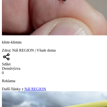
kliste-klistata
Zdroj
:
Náš REGION | Všude doma
Sdílet
Denní
výzva
0
Reklama
Další články z
Náš REGION