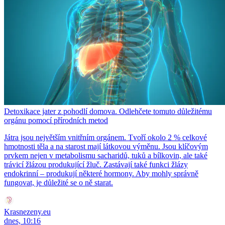
Detoxikace jater z pohodlí domova. Odlehčete tomuto důležitému
orgánu pomocí přírodních metod
Játra jsou největším vnitřním orgánem. Tvoří okolo 2 % celkové
hmotnosti těla a na starost mají látkovou výměnu. Jsou klíčovým
prvkem nejen v metabolismu sacharidů, tuků a bílkovin, ale také
trávicí žlázou produkující žluč. Zastávají také funkci žlázy
endokrinní – produkují některé hormony. Aby mohly správně
fungovat, je důležité se o ně starat.
Krasnezeny.eu
dnes, 10:16